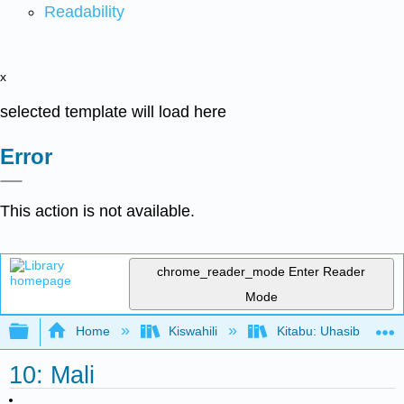
Readability
x
selected template will load here
Error
This action is not available.
chrome_reader_mode
Enter Reader
Mode
Expand/collapse global hierarchy
Home
Kiswahili
Kitabu: Uhasibu wa F
10: Mali