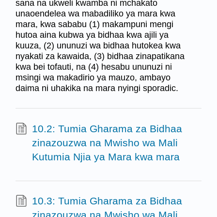
sana na ukweli kwamba ni mchakato
unaoendelea wa mabadiliko ya mara kwa
mara, kwa sababu (1) makampuni mengi
hutoa aina kubwa ya bidhaa kwa ajili ya
kuuza, (2) ununuzi wa bidhaa hutokea kwa
nyakati za kawaida, (3) bidhaa zinapatikana
kwa bei tofauti, na (4) hesabu ununuzi ni
msingi wa makadirio ya mauzo, ambayo
daima ni uhakika na mara nyingi sporadic.
10.2: Tumia Gharama za Bidhaa
zinazouzwa na Mwisho wa Mali
Kutumia Njia ya Mara kwa mara
10.3: Tumia Gharama za Bidhaa
zinazouzwa na Mwisho wa Mali