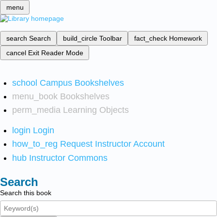
menu
search
Search
build_circle
Toolbar
fact_check
Homework
cancel
Exit Reader Mode
school
Campus Bookshelves
menu_book
Bookshelves
perm_media
Learning Objects
login
Login
how_to_reg
Request Instructor Account
hub
Instructor Commons
Search
Search this book