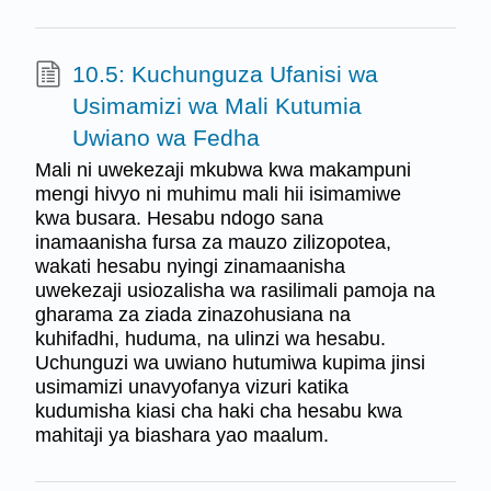
10.5: Kuchunguza Ufanisi wa
Usimamizi wa Mali Kutumia
Uwiano wa Fedha
Mali ni uwekezaji mkubwa kwa makampuni
mengi hivyo ni muhimu mali hii isimamiwe
kwa busara. Hesabu ndogo sana
inamaanisha fursa za mauzo zilizopotea,
wakati hesabu nyingi zinamaanisha
uwekezaji usiozalisha wa rasilimali pamoja na
gharama za ziada zinazohusiana na
kuhifadhi, huduma, na ulinzi wa hesabu.
Uchunguzi wa uwiano hutumiwa kupima jinsi
usimamizi unavyofanya vizuri katika
kudumisha kiasi cha haki cha hesabu kwa
mahitaji ya biashara yao maalum.