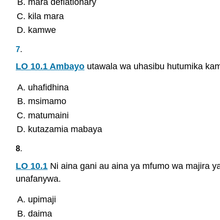
mara deflationary
kila mara
kamwe
7
.
LO 10.1 Ambayo
utawala wa uhasibu hutumika kam
uhafidhina
msimamo
matumaini
kutazamia mabaya
8
.
LO 10.1
Ni aina gani au aina ya mfumo wa majira ya 
unafanywa.
upimaji
daima