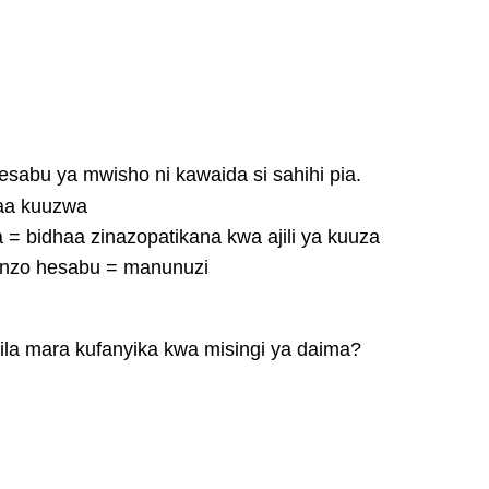
esabu ya mwisho ni kawaida si sahihi pia.
aa kuuzwa
= bidhaa zinazopatikana kwa ajili ya kuuza
anzo hesabu = manunuzi
la mara kufanyika kwa misingi ya daima?