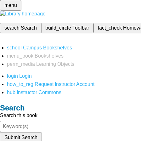
menu
search
Search
build_circle
Toolbar
fact_check
Homew
school
Campus Bookshelves
menu_book
Bookshelves
perm_media
Learning Objects
login
Login
how_to_reg
Request Instructor Account
hub
Instructor Commons
Search
Search this book
Submit Search