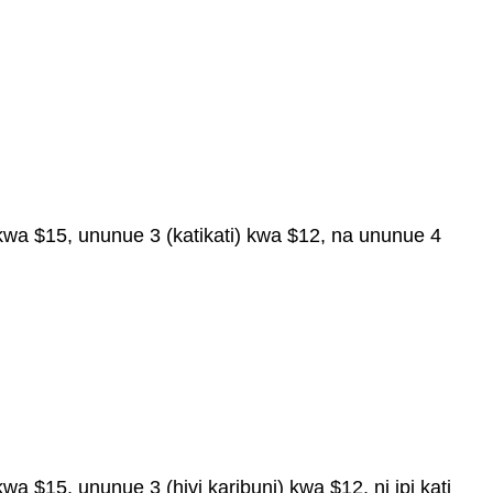
wa $15, ununue 3 (katikati) kwa $12, na ununue 4
 $15, ununue 3 (hivi karibuni) kwa $12, ni ipi kati