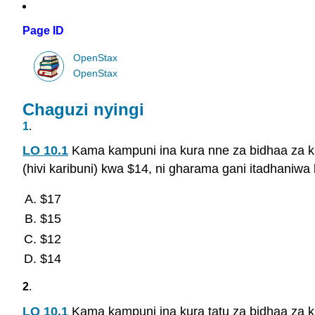
Page ID
OpenStax
OpenStax
Chaguzi nyingi
1
.
LO 10.1
Kama kampuni ina kura nne za bidhaa za ku
(hivi karibuni) kwa $14, ni gharama gani itadhan
$17
$15
$12
$14
2
.
LO 10.1
Kama kampuni ina kura tatu za bidhaa za ku