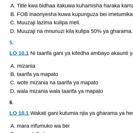
Title kwa bidhaa itakuwa kuhamisha haraka kama
FOB inaonyesha kuwa kupunguza bei imetumika 
Muuzaji lazima kulipa meli.
Muuzaji na mnunuzi kila kulipa 50% ya gharama.
5
.
LO 10.1
Ni taarifa gani ya kifedha ambayo akaunti 
mizania
taarifa ya mapato
wote mizania na taarifa ya mapato
wala mizania wala taarifa ya mapato
6
.
LO 10.1
Wakati gani kutumia njia ya gharama ya hes
mara mfumuko wa bei