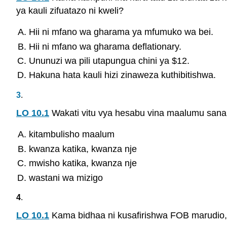
ya kauli zifuatazo ni kweli?
Hii ni mfano wa gharama ya mfumuko wa bei.
Hii ni mfano wa gharama deflationary.
Ununuzi wa pili utapungua chini ya $12.
Hakuna hata kauli hizi zinaweza kuthibitishwa.
3
.
LO 10.1
Wakati vitu vya hesabu vina maalumu sana,
kitambulisho maalum
kwanza katika, kwanza nje
mwisho katika, kwanza nje
wastani wa mizigo
4
.
LO 10.1
Kama bidhaa ni kusafirishwa FOB marudio, 