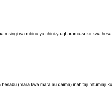
a msingi wa mbinu ya chini-ya-gharama-soko kwa hes
hesabu (mara kwa mara au daima) inahitaji mtumiaji kurek