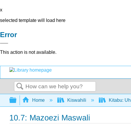
x
selected template will load here
Error
This action is not available.
Search
Expand/collapse global hierarchy
Home
Kiswahili
Kitabu: U
10.7: Mazoezi Maswali