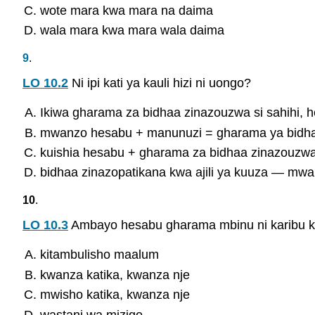
wote mara kwa mara na daima
wala mara kwa mara wala daima
9
.
LO 10.2
Ni ipi kati ya kauli hizi ni uongo?
Ikiwa gharama za bidhaa zinazouzwa si sahihi, h
mwanzo hesabu + manunuzi = gharama ya bidh
kuishia hesabu + gharama za bidhaa zinazouzwa 
bidhaa zinazopatikana kwa ajili ya kuuza — mw
10
.
LO 10.3
Ambayo hesabu gharama mbinu ni karibu ki
kitambulisho maalum
kwanza katika, kwanza nje
mwisho katika, kwanza nje
wastani wa mizigo