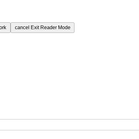
ork
cancel
Exit Reader Mode