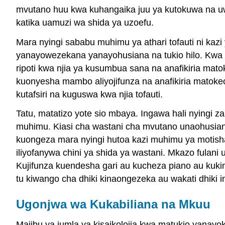
mvutano huu kwa kuhangaika juu ya kutokuwa na uw
katika uamuzi wa shida ya uzoefu.
Mara nyingi sababu muhimu ya athari tofauti ni kazi 
yanayowezekana yanayohusiana na tukio hilo. Kwa mf
ripoti kwa njia ya kusumbua sana na anafikiria mato
kuonyesha mambo aliyojifunza na anafikiria matokeo
kutafsiri na kuguswa kwa njia tofauti.
Tatu, matatizo yote sio mbaya. Ingawa hali nyingi 
muhimu. Kiasi cha wastani cha mvutano unaohusiana
kuongeza mara nyingi hutoa kazi muhimu ya motis
iliyofanywa chini ya shida ya wastani. Mkazo fulani
Kujifunza kuendesha gari au kucheza piano au kuki
tu kiwango cha dhiki kinaongezeka au wakati dhiki i
Ugonjwa wa Kukabiliana na Mkuu
Majibu ya jumla ya kisaikolojia kwa matukio yana