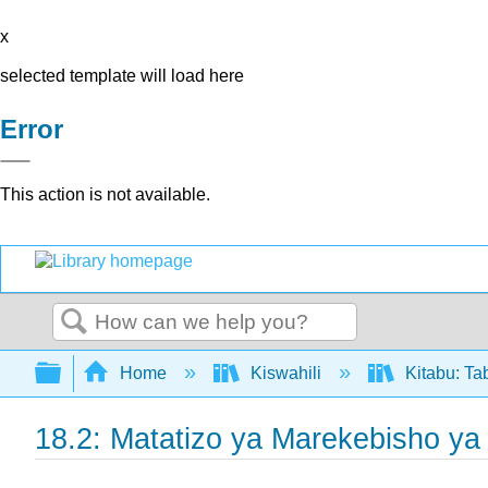
x
selected template will load here
Error
This action is not available.
Search
Expand/collapse global hierarchy
Home
Kiswahili
Kitabu: Ta
18.2: Matatizo ya Marekebisho ya