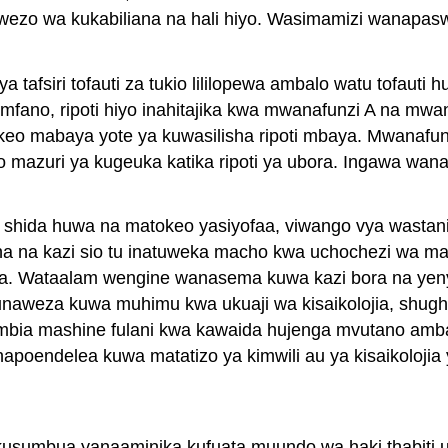
ezo wa kukabiliana na hali hiyo. Wasimamizi wanapaswa
ya tafsiri tofauti za tukio lililopewa ambalo watu tofau
ano, ripoti hiyo inahitajika kwa mwanafunzi A na mwana
keo mabaya yote ya kuwasilisha ripoti mbaya. Mwanafunzi 
 mazuri ya kugeuka katika ripoti ya ubora. Ingawa wana
za shida huwa na matokeo yasiyofaa, viwango vya wastan
 na kazi sio tu inatuweka macho kwa uchochezi wa mazin
ha. Wataalam wengine wanasema kuwa kazi bora na yeny
 unaweza kuwa muhimu kwa ukuaji wa kisaikolojia, shughu
mbia mashine fulani kwa kawaida hujenga mvutano amba
napoendelea kuwa matatizo ya kimwili au ya kisaikolojia 
yokusumbua yanaaminika kufuata muundo wa haki thabiti