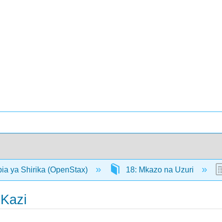
bia ya Shirika (OpenStax)
18: Mkazo na Uzuri
 Kazi