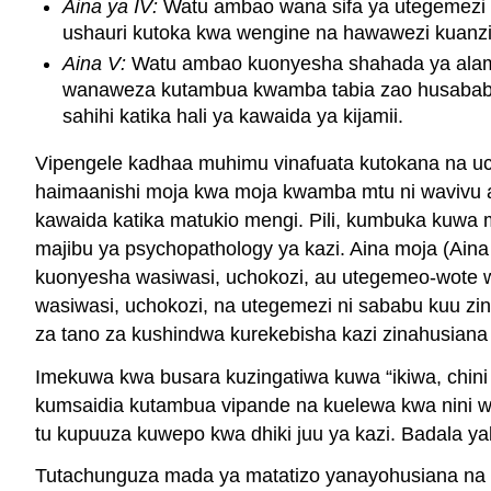
Aina ya IV:
Watu ambao wana sifa ya utegemezi 
ushauri kutoka kwa wengine na hawawezi kuanzi
Aina V:
Watu ambao kuonyesha shahada ya alama 
wanaweza kutambua kwamba tabia zao husababisha
sahihi katika hali ya kawaida ya kijamii.
Vipengele kadhaa muhimu vinafuata kutokana na uc
haimaanishi moja kwa moja kwamba mtu ni wavivu au
kawaida katika matukio mengi. Pili, kumbuka kuwa m
majibu ya psychopathology ya kazi. Aina moja (Aina 
kuonyesha wasiwasi, uchokozi, au utegemeo-wote wana
wasiwasi, uchokozi, na utegemezi ni sababu kuu zi
za tano za kushindwa kurekebisha kazi zinahusian
Imekuwa kwa busara kuzingatiwa kuwa “ikiwa, chini
kumsaidia kutambua vipande na kuelewa kwa nini wa
tu kupuuza kuwepo kwa dhiki juu ya kazi. Badala y
Tutachunguza mada ya matatizo yanayohusiana na ka