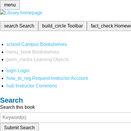
menu
search
Search
build_circle
Toolbar
fact_check
Homew
school
Campus Bookshelves
menu_book
Bookshelves
perm_media
Learning Objects
login
Login
how_to_reg
Request Instructor Account
hub
Instructor Commons
Search
Search this book
Submit Search