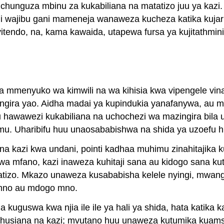
hunguza mbinu za kukabiliana na matatizo juu ya kazi. K
ni wajibu gani mameneja wanaweza kucheza katika kujar
 vitendo, na, kama kawaida, utapewa fursa ya kujitath
a mmenyuko wa kimwili na wa kihisia kwa vipengele vin
ingira yao. Aidha madai ya kupindukia yanafanywa, au 
 hawawezi kukabiliana na uchochezi wa mazingira bila uha
amu. Uharibifu huu unaosababishwa na shida ya uzoefu 
a kazi kwa undani, pointi kadhaa muhimu zinahitajika k
wa mfano, kazi inaweza kuhitaji sana au kidogo sana ku
atizo. Mkazo unaweza kusababisha kelele nyingi, mwang
i mno au mdogo mno.
uguswa kwa njia ile ile ya hali ya shida, hata katika 
husiana na kazi; mvutano huu unaweza kutumika kuamsha