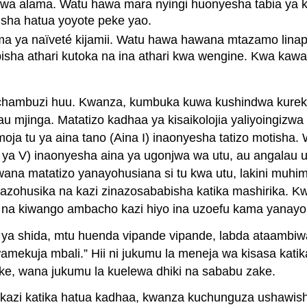
wa alama. Watu hawa mara nyingi huonyesha tabia ya
sha hatua yoyote peke yao.
ya naïveté kijamii. Watu hawa hawana mtazamo linapoku
 athari kutoka na ina athari kwa wengine. Kwa kawaida
hambuzi huu. Kwanza, kumbuka kuwa kushindwa kurekeb
 mjinga. Matatizo kadhaa ya kisaikolojia yaliyoingizw
oja tu ya aina tano (Aina I) inaonyesha tatizo motisha.
ya V) inaonyesha aina ya ugonjwa wa utu, au angalau uko
 matatizo yanayohusiana si tu kwa utu, lakini muhimu zai
nazohusika na kazi zinazosababisha katika mashirika. 
a na kiwango ambacho kazi hiyo ina uzoefu kama yanay
 ya shida, mtu huenda vipande vipande, labda ataambiwa
mekuja mbali.” Hii ni jukumu la meneja wa kisasa kati
ake, wana jukumu la kuelewa dhiki na sababu zake.
zi katika hatua kadhaa, kwanza kuchunguza ushawishi m