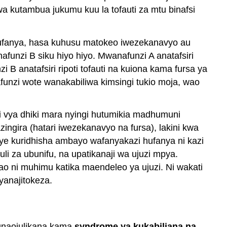
 kutambua jukumu kuu la tofauti za mtu binafsi
ti hufanya, hasa kuhusu matokeo iwezekanavyo au
funzi B siku hiyo hiyo. Mwanafunzi A anatafsiri
B anatafsiri ripoti tofauti na kuiona kama fursa ya
funzi wote wanakabiliwa kimsingi tukio moja, wao
i vya dhiki mara nyingi hutumikia madhumuni
gira (hatari iwezekanavyo na fursa), lakini kwa
e kuridhisha ambayo wafanyakazi hufanya ni kazi
li za ubunifu, na upatikanaji wa ujuzi mpya.
o ni muhimu katika maendeleo ya ujuzi. Ni wakati
yanajitokeza.
 unaojulikana kama
syndrome ya kukabiliana na