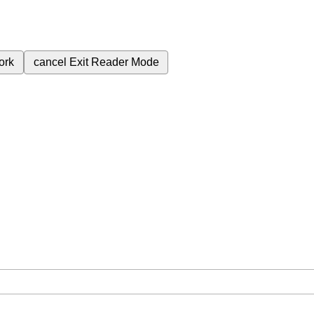
ork
cancel
Exit Reader Mode