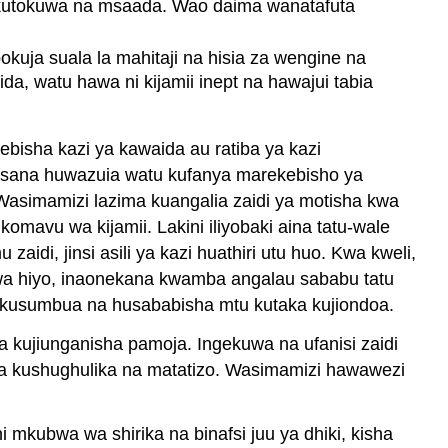
 kutokuwa na msaada. Wao daima wanatafuta
ja suala la mahitaji na hisia za wengine na
, watu hawa ni kijamii inept na hawajui tabia
isha kazi ya kawaida au ratiba ya kazi
a sana huwazuia watu kufanya marekebisho ya
 Wasimamizi lazima kuangalia zaidi ya motisha kwa
mavu wa kijamii. Lakini iliyobaki aina tatu-wale
di, jinsi asili ya kazi huathiri utu huo. Kwa kweli,
Kwa hiyo, inaonekana kwamba angalau sababu tatu
okusumbua na husababisha mtu kutaka kujiondoa.
 kujiunganisha pamoja. Ingekuwa na ufanisi zaidi
ka kushughulika na matatizo. Wasimamizi hawawezi
kubwa wa shirika na binafsi juu ya dhiki, kisha