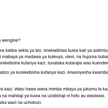
wa wengine?
a katika sekta ya leo. Imekadiriwa kuwa kati ya asilimi
mabaya ya madawa ya kulevya, ulevi, na hujuma hubaki
ekebisha kufanya kazi, tunataka kutarajia wao kuendele
zo ya kurekebisha kufanya kazi. Anaonyesha kwamba kila
a kazi. Watu hawa wana mimba mbaya ya jukumu la kaz
 mahitaji ya kuwa na uzalishaji ni hofu au wasiwasi.
ui wazi na uchokozi.