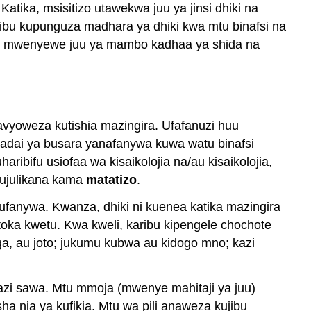
atika, msisitizo utawekwa juu ya jinsi dhiki na
ibu kupunguza madhara ya dhiki kwa mtu binafsi na
mini mwenyewe juu ya mambo kadhaa ya shida na
avyoweza kutishia mazingira. Ufafanuzi huu
madai ya busara yanafanywa kuwa watu binafsi
ribifu usiofaa wa kisaikolojia na/au kisaikolojia,
hujulikana kama
matatizo
.
ufanywa. Kwanza, dhiki ni kuenea katika mazingira
toka kwetu. Kwa kweli, karibu kipengele chochote
a, au joto; jukumu kubwa au kidogo mno; kazi
kazi sawa. Mtu mmoja (mwenye mahitaji ya juu)
 nia ya kufikia. Mtu wa pili anaweza kujibu