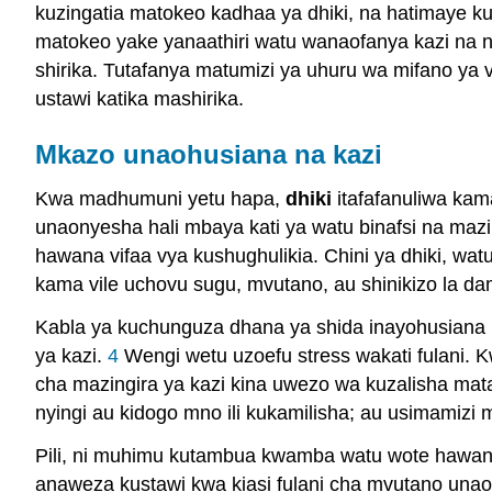
kuzingatia matokeo kadhaa ya dhiki, na hatimaye kuc
matokeo yake yanaathiri watu wanaofanya kazi na 
shirika. Tutafanya matumizi ya uhuru wa mifano ya
ustawi katika mashirika.
Mkazo unaohusiana na kazi
Kwa madhumuni yetu hapa,
dhiki
itafafanuliwa kam
unaonyesha hali mbaya kati ya watu binafsi na maz
hawana vifaa vya kushughulikia. Chini ya dhiki, watu
kama vile uchovu sugu, mvutano, au shinikizo la d
Kabla ya kuchunguza dhana ya shida inayohusiana n
ya kazi.
4
Wengi wetu uzoefu stress wakati fulani. K
cha mazingira ya kazi kina uwezo wa kuzalisha mat
nyingi au kidogo mno ili kukamilisha; au usimamiz
Pili, ni muhimu kutambua kwamba watu wote hawana k
anaweza kustawi kwa kiasi fulani cha mvutano unao