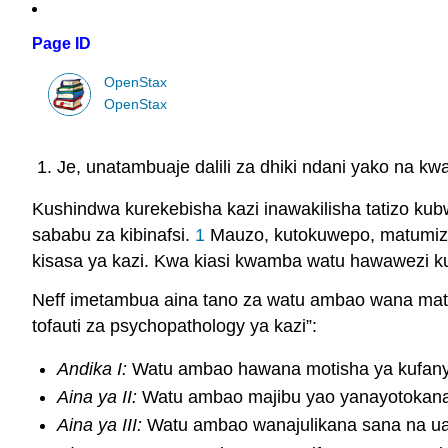
Page ID
OpenStax
OpenStax
Je, unatambuaje dalili za dhiki ndani yako na k
Kushindwa kurekebisha kazi inawakilisha tatizo kubw
sababu za kibinafsi.
1
Mauzo, kutokuwepo, matumizi 
kisasa ya kazi. Kwa kiasi kwamba watu hawawezi kur
Neff imetambua aina tano za watu ambao wana matati
tofauti za psychopathology ya kazi”:
Andika I:
Watu ambao hawana motisha ya kufany
Aina ya II:
Watu ambao majibu yao yanayotokana na
Aina ya III:
Watu ambao wanajulikana sana na uad