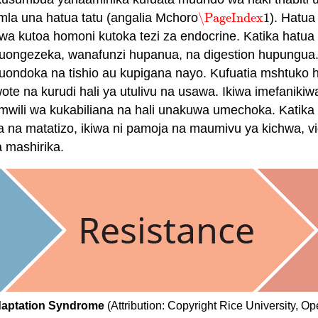
umla una hatua tatu (angalia Mchoro
\PageIndex
1
). Hatua
\PageIndex
1
wa kutoa homoni kutoka tezi za endocrine. Katika hatua
uongezeka, wanafunzi hupanua, na digestion hupungua. 
uondoka na tishio au kupigana nayo. Kufuatia mshtuko huu
te na kurudi hali ya utulivu na usawa. Ikiwa imefanikiwa,
wili wa kukabiliana na hali unakuwa umechoka. Katika h
a matatizo, ikiwa ni pamoja na maumivu ya kichwa, vidon
a mashirika.
daptation Syndrome
(Attribution: Copyright Rice University, 