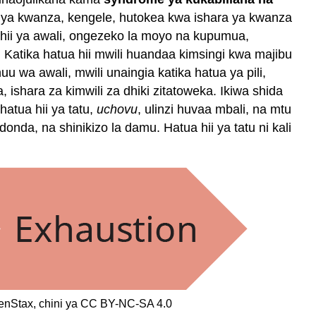
 ya kwanza, kengele, hutokea kwa ishara ya kwanza
 hii ya awali, ongezeko la moyo na kupumua,
Katika hatua hii mwili huandaa kimsingi kwa majibu
 wa awali, mwili unaingia katika hatua ya pili,
 ishara za kimwili za dhiki zitatoweka. Ikiwa shida
atua hii ya tatu,
uchovu
, ulinzi huvaa mbali, na mtu
da, na shinikizo la damu. Hatua hii ya tatu ni kali
OpenStax, chini ya CC BY-NC-SA 4.0