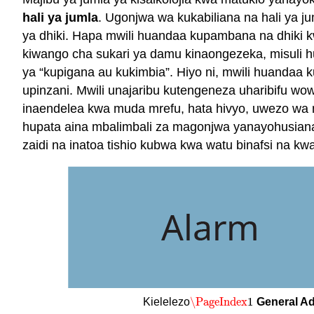
hali ya jumla
. Ugonjwa wa kukabiliana na hali ya j
ya dhiki. Hapa mwili huandaa kupambana na dhiki k
kiwango cha sukari ya damu kinaongezeka, misuli h
ya “kupigana au kukimbia”. Hiyo ni, mwili huandaa k
upinzani. Mwili unajaribu kutengeneza uharibifu wowo
inaendelea kwa muda mrefu, hata hivyo, uwezo wa m
hupata aina mbalimbali za magonjwa yanayohusiana n
zaidi na inatoa tishio kubwa kwa watu binafsi na kw
\PageIndex
1
Kielelezo
General A
\PageIndex
1