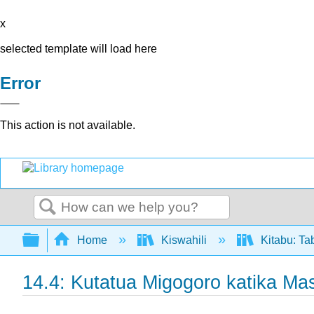
x
selected template will load here
Error
This action is not available.
Search
Expand/collapse global hierarchy
Home
Kiswahili
Kitabu: Ta
14.4: Kutatua Migogoro katika Mas