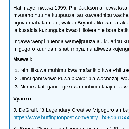
Hatimaye mwaka 1999, Phil Jackson aliletwa kwa k
mvutano huu na kuupuuza, au kuwaadhibu wachezaj
nguvu mahakamani, wakati Bryant alikuwa haraka na
la kusaidia kuzunguka kwao lililoleta nje bora kat
Ingawa wengi huenda wamejipuuza au kujaribu kuwa
migogoro kuunda nishati mpya, na aliweza kujeng
Maswali:
Nini ilikuwa muhimu kwa mafanikio kwa Phil J
Jinsi gani wewe kuwa akakaribia wachezaji wa
Ni mikakati gani ingekuwa muhimu kuajiri na 
Vyanzo:
J. DeGraff, “3 Legendary Creative Migogoro amba
https://www.huffingtonpost.com/entry...b08d6615
K. Soong, “'Ninadaiwa kuomba msamaha ': Shaqui