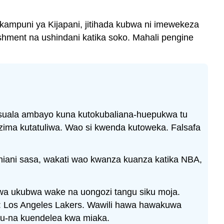
kampuni ya Kijapani, jitihada kubwa ni imewekeza
ishment na ushindani katika soko. Mahali pengine
suala ambayo kuna kutokubaliana-huepukwa tu
zima kutatuliwa. Wao si kwenda kutoweka. Falsafa
niani sasa, wakati wao kwanza kuanza katika NBA,
a ukubwa wake na uongozi tangu siku moja.
o: Los Angeles Lakers. Wawili hawa hawakuwa
imu-na kuendelea kwa miaka.