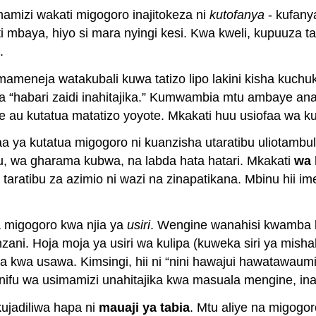
amizi wakati migogoro inajitokeza ni
kutofanya
- kufany
ti mbaya, hiyo si mara nyingi kesi. Kwa kweli, kupuuza 
.
mameneja watakubali kuwa tatizo lipo lakini kisha kuc
amba “habari zaidi inahitajika.” Kumwambia mtu ambay
 au kutatua matatizo yoyote. Mkakati huu usiofaa wa k
ofaa ya kutatua migogoro ni kuanzisha utaratibu uliotamb
u, wa gharama kubwa, na labda hata hatari. Mkakati
wa 
 taratibu za azimio ni wazi na zinapatikana. Mbinu hii
 migogoro kwa njia ya
usiri
. Wengine wanahisi kwamba k
ani. Hoja moja ya usiri wa kulipa (kuweka siri ya mish
wa kwa usawa. Kimsingi, hii ni “nini hawajui hawatawaum
nifu wa usimamizi unahitajika kwa masuala mengine, in
ujadiliwa hapa ni
mauaji ya tabia
. Mtu aliye na migogo