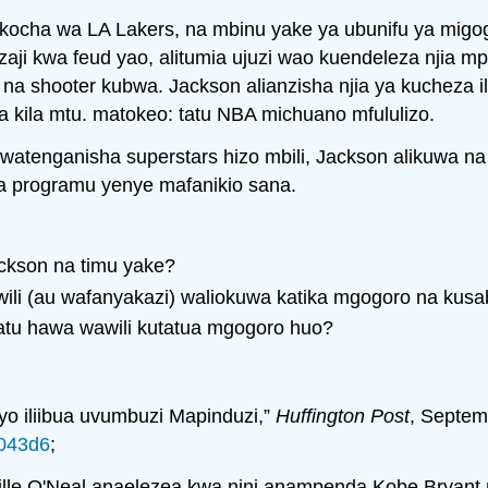
ocha wa LA Lakers, na mbinu yake ya ubunifu ya migogoro
i kwa feud yao, alitumia ujuzi wao kuendeleza njia mp
 shooter kubwa. Jackson alianzisha njia ya kucheza iliyo
ika kila mtu. matokeo: tatu NBA michuano mfululizo.
tenganisha superstars hizo mbili, Jackson alikuwa na u
a programu yenye mafanikio sana.
ackson na timu yake?
wili (au wafanyakazi) waliokuwa katika mgogoro na kusa
watu hawa wawili kutatua mgogoro huo?
yo iliibua uvumbuzi Mapinduzi,”
Huffington Post
, Septem
5043d6
;
lle O'Neal anaelezea kwa nini anampenda Kobe Bryant 