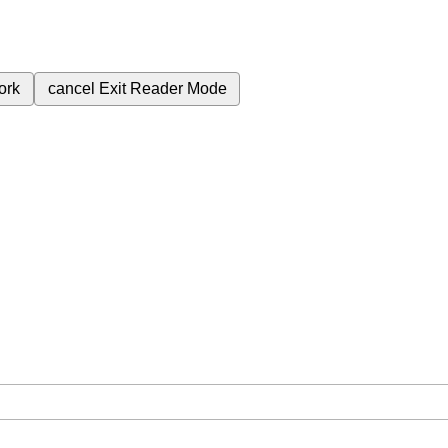
ork
cancel
Exit Reader Mode