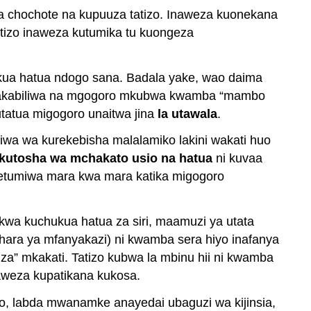
a chochote na kupuuza tatizo. Inaweza kuonekana
tatizo inaweza kutumika tu kuongeza
hukua hatua ndogo sana. Badala yake, wao daima
e anakabiliwa na mgogoro mkubwa kwamba “mambo
utatua migogoro unaitwa jina
la utawala
.
uliwa wa kurekebisha malalamiko lakini wakati huo
kutosha wa mchakato usio na hatua
ni kuvaa
 imetumiwa mara kwa mara katika migogoro
wa kuchukua hatua za siri, maamuzi ya utata
ahara ya mfanyakazi) ni kwamba sera hiyo inafanya
iza” mkakati. Tatizo kubwa la mbinu hii ni kwamba
aweza kupatikana kukosa.
ro, labda mwanamke anayedai ubaguzi wa kijinsia,