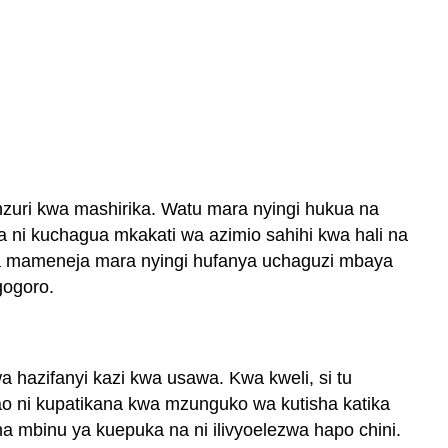
uri kwa mashirika. Watu mara nyingi hukua na
ni kuchagua mkakati wa azimio sahihi kwa hali na
ba mameneja mara nyingi hufanya uchaguzi mbaya
gogoro.
hazifanyi kazi kwa usawa. Kwa kweli, si tu
wao ni kupatikana kwa mzunguko wa kutisha katika
na mbinu ya kuepuka na ni ilivyoelezwa hapo chini.