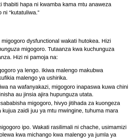
ti thabiti hapa ni kwamba kama mtu anaweza
ni “kutatuliwa.”
igogoro dysfunctional wakati hutokea. Hizi
punguza
migogoro. Tutaanza kwa kuchunguza
nza. Hizi ni pamoja na:
igogoro ya lengo. Ikiwa malengo makubwa
fikia malengo ya ushirika.
aliwa na wafanyakazi, migogoro inapaswa kuwa chini
sha au jinsia ajira hupunguza utata.
ababisha migogoro, hivyo jitihada za kuongeza
a kujua zaidi juu ya mtu mwingine, tuhuma mara
ogoro ipo. Wakati rasilimali ni chache, usimamizi
a kutolewa kwa michango kwa malengo ya jumla ya