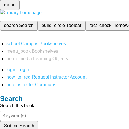
menu
search
Search
build_circle
Toolbar
fact_check
Homew
school
Campus Bookshelves
menu_book
Bookshelves
perm_media
Learning Objects
login
Login
how_to_reg
Request Instructor Account
hub
Instructor Commons
Search
Search this book
Submit Search