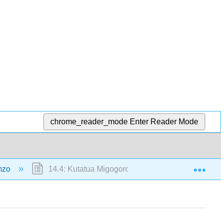
chrome_reader_mode
Enter Reader Mode
Exp
mzo
14.4: Kutatua Migogoro katika Mashirika