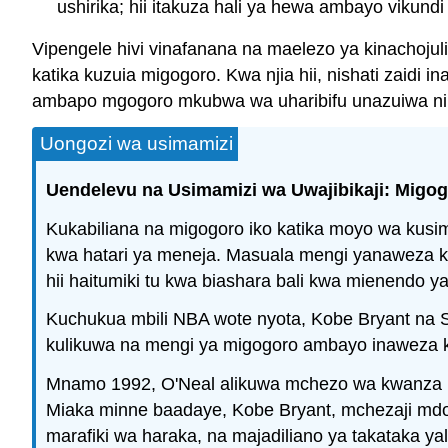
ushirika; hii itakuza hali ya hewa ambayo vikund
Vipengele hivi vinafanana na maelezo ya kinachoju
katika kuzuia migogoro. Kwa njia hii, nishati zaidi
ambapo mgogoro mkubwa wa uharibifu unazuiwa ni I
Uongozi wa usimamizi
Uendelevu na Usimamizi wa Uwajibikaji: Migo
Kukabiliana na migogoro iko katika moyo wa ku
kwa hatari ya meneja. Masuala mengi yanaweza ku
hii haitumiki tu kwa biashara bali kwa mienendo y
Kuchukua mbili NBA wote nyota, Kobe Bryant na S
kulikuwa na mengi ya migogoro ambayo inaweza ku
Mnamo 1992, O'Neal alikuwa mchezo wa kwanza k
Miaka minne baadaye, Kobe Bryant, mchezaji mdo
marafiki wa haraka, na majadiliano ya takataka 