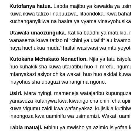
Kutofanya hatua.
Labda majibu ya kawaida ya usim
kuwa ikiwa tatizo linapuuzwa, litaondoka. Kwa baha
kuchanganyikiwa na hasira ya vyama vinavyohusika
Utawala unaozunguka.
Katika baadhi ya matukio, 
wanasema kuwa tatizo ni “chini ya utafiti” au kw
haya huchukua muda” haifai wasiwasi wa mtu yeyote
Kutokana Mchakato Nonaction.
Njia ya tatu isiy
huo kuhakikisha kuwa utaratibu huo ni mrefu, ngum
mfanyakazi asiyoridhika wakati huo huo akidai kuwa
inayohusisha ubaguzi wa rangi na ngono.
Usiri.
Mara nyingi, mameneja watajaribu kupunguza
yanaweza kufanywa kwa kiwango cha chini cha upinz
kuwa vigumu zaidi kwa wafanyakazi kujisikia kutibi
inaongoza kwa uaminifu wa usimamizi. Wakati uami
Tabia mauaji.
Mbinu ya mwisho ya azimio isiyofaa k