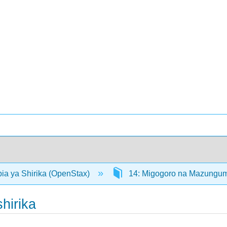
bia ya Shirika (OpenStax)
14: Migogoro na Mazungu
hirika