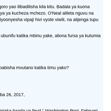
 yao ilibadilisha kila kitu. Badala ya kuona
ya ya kucheza mchezo. O'Neal alileta nguvu na
onyesha vipaji hivi vyote viwili, na alijenga tupu
bunifu katika mbinu yake, aliona fursa ya kutumia
babisha mvutano katika timu yako?
ba 26, 2017,
miaka baada ya feud,”
Washington Post
, Februari