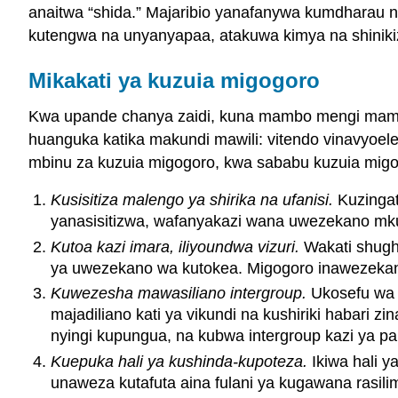
anaitwa “shida.” Majaribio yanafanywa kumdharau 
kutengwa na unyanyapaa, atakuwa kimya na shinikizo l
Mikakati ya kuzuia migogoro
Kwa upande chanya zaidi, kuna mambo mengi mamene
huanguka katika makundi mawili: vitendo vinavyoe
mbinu za kuzuia migogoro, kwa sababu kuzuia migog
Kusisitiza malengo ya shirika na ufanisi.
Kuzingat
yanasisitizwa, wafanyakazi wana uwezekano mkub
Kutoa kazi imara, iliyoundwa vizuri.
Wakati shugh
ya uwezekano wa kutokea. Migogoro inawezekana k
Kuwezesha mawasiliano intergroup.
Ukosefu wa 
majadiliano kati ya vikundi na kushiriki habari
nyingi kupungua, na kubwa intergroup kazi ya 
Kuepuka hali ya kushinda-kupoteza.
Ikiwa hali 
unaweza kutafuta aina fulani ya kugawana rasilim