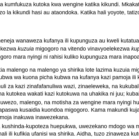
na kumfukuza kutoka kwa wengine katika kikundi. Mkaka
a kikundi hasi au ataondoka. Katika hali yoyote, tatizo 
ja wanaweza kufanya ili kupunguza au kweli kutatua m
lekezwa
kuzuia
migogoro na vitendo vinavyoelekezwa
ku
oro mara nyingi ni rahisi kuliko kupunguza mara inapoa
ia malengo na malengo ya shirika lote lazima kuzuia m
wa wa kuona picha kubwa na kufanya kazi pamoja ili ku
uli za kazi zinafafanuliwa wazi, zinaeleweka, na kukub
utokea wakati kazi kutokuwa na uhakika ni juu; kubaini
uwezo, malengo, na motisha za wengine mara nyingi hus
 zinapaswa kusaidia kuondoa migogoro. Kama makundi kuj
pamoja inakuwa inawezekana.
ya kushinda-kupoteza huepukwa, uwezekano mdogo wa mig
ali ili kufikia ufanisi wa shirika. Aidha, tuzo zinawez