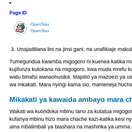
Page ID
OpenStax
OpenStax
Unajadiliana lini na jinsi gani, na unafikiaje mak
Tumegundua kwamba migogoro ni kuenea katika mas
kujifunza kutokana na migogoro, kwa muda mrefu k
watu binafsi wanaohusika. Mapitio ya mazoezi ya 
wa mkakati. Mara nyingi kama sio, mameneja hucha
Mikakati ya kawaida ambayo mara c
Wakati wa kuondoka mbinu tano za kutatua migogoro
kufanya mbinu hizo mara chache kazi-katika kesi ny
aina mbalimbali ya biashara na mashirika ya umma. 