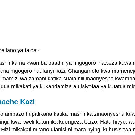
ubaliano ya faida?
hirika na kwamba baadhi ya migogoro inaweza kuwa nz
ama mgogoro haufanyi kazi. Changamoto kwa mameneja 
usimamizi wa zamani katika suala hili inaonyesha kwam
gua mikakati ya kukandamiza au isiyofaa ya kutatua mi
hache Kazi
 ambazo hupatikana katika mashirika zinaonyesha kuwa 
ingi, kwa kweli kutumika kuongeza tatizo. Hata hivyo, 
Hizi mikakati mitano ufanisi ni mara nyingi kuhusishwa 