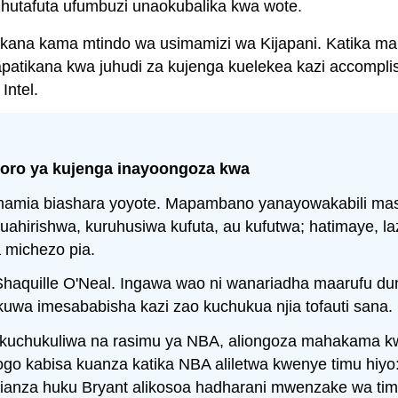
i hutafuta ufumbuzi unaokubalika kwa wote.
likana kama mtindo wa usimamizi wa Kijapani. Katika ma
 inapatikana kwa juhudi za kujenga kuelekea kazi accompl
ntel.
goro ya kujenga inayoongoza kwa
simamia biashara yoyote. Mapambano yanayowakabili ma
ahirishwa, kuruhusiwa kufuta, au kufutwa; hatimaye, la
a michezo pia.
haquille O'Neal. Ingawa wao ni wanariadha maarufu du
wa imesababisha kazi zao kuchukua njia tofauti sana.
uchukuliwa na rasimu ya NBA, aliongoza mahakama kw
go kabisa kuanza katika NBA aliletwa kwenye timu hiy
yalianza huku Bryant alikosoa hadharani mwenzake wa t