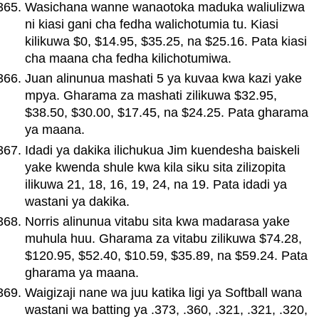
Wasichana wanne wanaotoka maduka waliulizwa
ni kiasi gani cha fedha walichotumia tu. Kiasi
kilikuwa $0, $14.95, $35.25, na $25.16. Pata kiasi
cha maana cha fedha kilichotumiwa.
Juan alinunua mashati 5 ya kuvaa kwa kazi yake
mpya. Gharama za mashati zilikuwa $32.95,
$38.50, $30.00, $17.45, na $24.25. Pata gharama
ya maana.
Idadi ya dakika ilichukua Jim kuendesha baiskeli
yake kwenda shule kwa kila siku sita zilizopita
ilikuwa 21, 18, 16, 19, 24, na 19. Pata idadi ya
wastani ya dakika.
Norris alinunua vitabu sita kwa madarasa yake
muhula huu. Gharama za vitabu zilikuwa $74.28,
$120.95, $52.40, $10.59, $35.89, na $59.24. Pata
gharama ya maana.
Waigizaji nane wa juu katika ligi ya Softball wana
wastani wa batting ya .373, .360, .321, .321, .320,