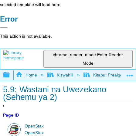
selected template will load here
Error
This action is not available.
chrome_reader_mode
Enter Reader
Mode
Expand/collapse global hierarchy
Home
Kiswahili
Kitabu: Prealgebra (
5.9: Wastani na Uwezekano
(Sehemu ya 2)
Page ID
OpenStax
OpenStax