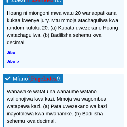
\PageIndex
16
Zoezi
:
\PageIndex
16
Hoang ni miongoni mwa watu 20 wanaopatikana
kukaa kwenye jury. Mtu mmoja atachaguliwa kwa
random kutoka 20. (a) Kupata uwezekano Hoang
watachaguliwa. (b) Badilisha sehemu kwa
decimal.
Jibu
Jibu b
\PageIndex
9
Mfano
:
\PageIndex
9
Wanawake watatu na wanaume watano
waliohojiwa kwa kazi. Mmoja wa wagombea
watapewa kazi. (a) Pata uwezekano wa kazi
inayotolewa kwa mwanamke. (b) Badilisha
sehemu kwa decimal.