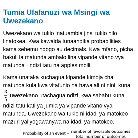
Tumia Ufafanuzi wa Msingi wa
Uwezekano
Uwezekano wa tukio inatuambia jinsi tukio hilo
linatokea. Kwa kawaida tunaandika probabilities
kama sehemu ndogo au decimals. Kwa mfano, picha
bakuli la matunda ambalo lina vipande vitano vya
matunda - ndizi tatu na apples mbili.
Kama unataka kuchagua kipande kimoja cha
matunda kula kwa vitafunio na hawajali ni nini, kuna
3
uwezekano utachagua ndizi, kwa sababu kuna
3
5
5
ndizi tatu kati ya jumla ya vipande vitano vya
matunda. Uwezekano wa tukio ni idadi ya matokeo
mazuri yaliyogawanywa na idadi ya matokeo.