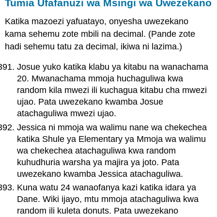
Tumia Ufafanuzi wa Msingi wa Uwezekano
Katika mazoezi yafuatayo, onyesha uwezekano
kama sehemu zote mbili na decimal. (Pande zote
hadi sehemu tatu za decimal, ikiwa ni lazima.)
Josue yuko katika klabu ya kitabu na wanachama
20. Mwanachama mmoja huchaguliwa kwa
random kila mwezi ili kuchagua kitabu cha mwezi
ujao. Pata uwezekano kwamba Josue
atachaguliwa mwezi ujao.
Jessica ni mmoja wa walimu nane wa chekechea
katika Shule ya Elementary ya Mmoja wa walimu
wa chekechea atachaguliwa kwa random
kuhudhuria warsha ya majira ya joto. Pata
uwezekano kwamba Jessica atachaguliwa.
Kuna watu 24 wanaofanya kazi katika idara ya
Dane. Wiki ijayo, mtu mmoja atachaguliwa kwa
random ili kuleta donuts. Pata uwezekano