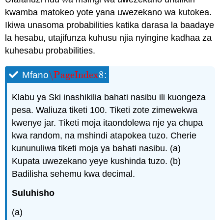
kwamba matokeo yote yana uwezekano wa kutokea.
Ikiwa unasoma probabilities katika darasa la baadaye
la hesabu, utajifunza kuhusu njia nyingine kadhaa za
kuhesabu probabilities.
\PageIndex
8
Mfano
:
\PageIndex
8
Klabu ya Ski inashikilia bahati nasibu ili kuongeza
pesa. Waliuza tiketi 100. Tiketi zote zimewekwa
kwenye jar. Tiketi moja itaondolewa nje ya chupa
kwa random, na mshindi atapokea tuzo. Cherie
kununuliwa tiketi moja ya bahati nasibu. (a)
Kupata uwezekano yeye kushinda tuzo. (b)
Badilisha sehemu kwa decimal.
Suluhisho
(a)