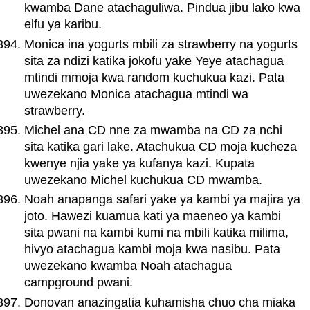
kwamba Dane atachaguliwa. Pindua jibu lako kwa
elfu ya karibu.
Monica ina yogurts mbili za strawberry na yogurts
sita za ndizi katika jokofu yake Yeye atachagua
mtindi mmoja kwa random kuchukua kazi. Pata
uwezekano Monica atachagua mtindi wa
strawberry.
Michel ana CD nne za mwamba na CD za nchi
sita katika gari lake. Atachukua CD moja kucheza
kwenye njia yake ya kufanya kazi. Kupata
uwezekano Michel kuchukua CD mwamba.
Noah anapanga safari yake ya kambi ya majira ya
joto. Hawezi kuamua kati ya maeneo ya kambi
sita pwani na kambi kumi na mbili katika milima,
hivyo atachagua kambi moja kwa nasibu. Pata
uwezekano kwamba Noah atachagua
campground pwani.
Donovan anazingatia kuhamisha chuo cha miaka