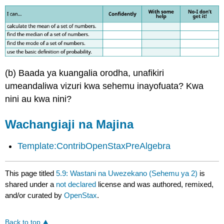
(b) Baada ya kuangalia orodha, unafikiri
umeandaliwa vizuri kwa sehemu inayofuata? Kwa
nini au kwa nini?
Wachangiaji na Majina
Template:ContribOpenStaxPreAlgebra
This page titled
5.9: Wastani na Uwezekano (Sehemu ya 2)
is
shared under a
not declared
license and was authored, remixed,
and/or curated by
OpenStax
.
Back to top