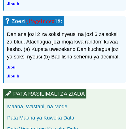
Jibu b
\PageIndex
18
Zoezi
:
\PageIndex
18
Dan ana jozi 2 za soksi nyeusi na jozi 6 za soksi
za bluu. Atachagua jozi moja kwa random kuvaa
kesho. (a) Kupata uwezekano Dan kuchagua jozi
ya soksi nyeusi (b) Badilisha sehemu ya decimal.
Jibu
Jibu b
PATA RASILIMALI ZA ZIADA
Maana, Wastani, na Mode
Pata Maana ya Kuweka Data
Pata Wastani wa Kuweka Data