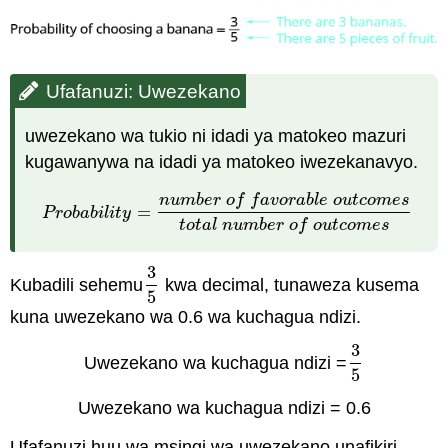
Ufafanuzi: Uwezekano
uwezekano wa tukio ni idadi ya matokeo mazuri
kugawanywa na idadi ya matokeo iwezekanavyo.
n
u
m
b
e
r
o
f
f
a
v
o
r
a
b
l
e
o
u
t
c
o
m
e
s
=
P
r
o
b
a
b
i
l
i
t
y
=
n
u
m
b
e
r
o
f
f
a
v
o
r
a
b
l
e
o
u
t
c
o
m
e
s
t
o
t
a
l
n
u
m
b
P
r
o
b
a
b
i
l
i
t
y
t
o
t
a
l
n
u
m
b
e
r
o
f
o
u
t
c
o
m
e
s
3
Kubadili sehemu
kwa decimal, tunaweza kusema
3
5
5
kuna uwezekano wa 0.6 wa kuchagua ndizi.
3
Uwezekano wa kuchagua ndizi =
3
5
5
Uwezekano wa kuchagua ndizi = 0.6
Ufafanuzi huu wa msingi wa uwezekano unafikiri