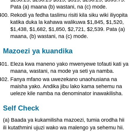
Pata (a) maana (b) wastani, na (c) mode.
Rekodi ya fedha taslimu risiti kila siku wiki iliyopita
katika duka la kahawa walikuwa $1,845, $1,520,
$1,438, $1,682, $1,850, $2,721, $2,539. Pata (a)
maana, (b) wastani, na (c) mode.
Mazoezi ya kuandika
Eleza kwa maneno yako mwenyewe tofauti kati ya
maana, wastani, na mode ya seti ya namba.
Fanya mfano wa uwezekano unaohusiana na
maisha yako. Andika jibu lako kama sehemu na
ueleze kile namba na denominator inawakilisha.
Self Check
(a) Baada ya kukamilisha mazoezi, tumia orodha hii
ili kutathmini ujuzi wako wa malengo ya sehemu hii.