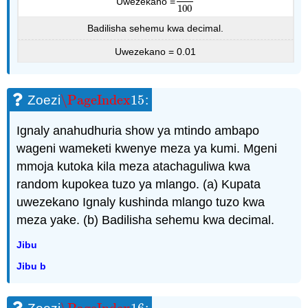
Uwezekano =
1
100
100
Badilisha sehemu kwa decimal.
Uwezekano = 0.01
\PageIndex
15
Zoezi
:
\PageIndex
15
Ignaly anahudhuria show ya mtindo ambapo
wageni wameketi kwenye meza ya kumi. Mgeni
mmoja kutoka kila meza atachaguliwa kwa
random kupokea tuzo ya mlango. (a) Kupata
uwezekano Ignaly kushinda mlango tuzo kwa
meza yake. (b) Badilisha sehemu kwa decimal.
Jibu
Jibu b