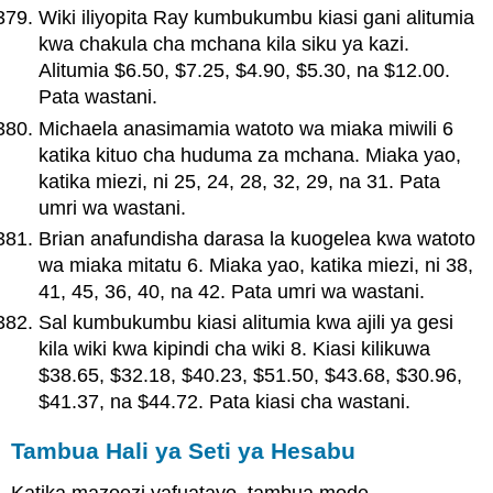
Wiki iliyopita Ray kumbukumbu kiasi gani alitumia
kwa chakula cha mchana kila siku ya kazi.
Alitumia $6.50, $7.25, $4.90, $5.30, na $12.00.
Pata wastani.
Michaela anasimamia watoto wa miaka miwili 6
katika kituo cha huduma za mchana. Miaka yao,
katika miezi, ni 25, 24, 28, 32, 29, na 31. Pata
umri wa wastani.
Brian anafundisha darasa la kuogelea kwa watoto
wa miaka mitatu 6. Miaka yao, katika miezi, ni 38,
41, 45, 36, 40, na 42. Pata umri wa wastani.
Sal kumbukumbu kiasi alitumia kwa ajili ya gesi
kila wiki kwa kipindi cha wiki 8. Kiasi kilikuwa
$38.65, $32.18, $40.23, $51.50, $43.68, $30.96,
$41.37, na $44.72. Pata kiasi cha wastani.
Tambua Hali ya Seti ya Hesabu
Katika mazoezi yafuatayo, tambua mode.