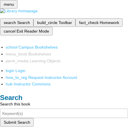
menu
search
Search
build_circle
Toolbar
fact_check
Homework
cancel
Exit Reader Mode
school
Campus Bookshelves
menu_book
Bookshelves
perm_media
Learning Objects
login
Login
how_to_reg
Request Instructor Account
hub
Instructor Commons
Search
Search this book
Submit Search