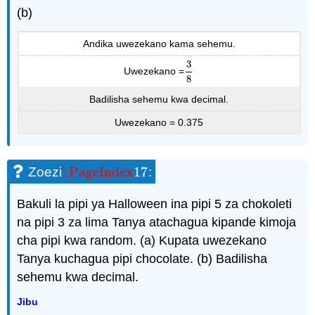
(b)
Andika uwezekano kama sehemu.
3
Uwezekano =
3
8
8
Badilisha sehemu kwa decimal.
Uwezekano = 0.375
\PageIndex
17
Zoezi
:
\PageIndex
17
Bakuli la pipi ya Halloween ina pipi 5 za chokoleti
na pipi 3 za lima Tanya atachagua kipande kimoja
cha pipi kwa random. (a) Kupata uwezekano
Tanya kuchagua pipi chocolate. (b) Badilisha
sehemu kwa decimal.
Jibu