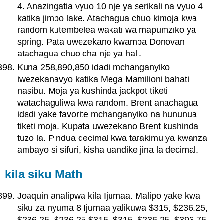
4. Anazingatia vyuo 10 nje ya serikali na vyuo 4
katika jimbo lake. Atachagua chuo kimoja kwa
random kutembelea wakati wa mapumziko ya
spring. Pata uwezekano kwamba Donovan
atachagua chuo cha nje ya hali.
Kuna 258,890,850 idadi mchanganyiko
iwezekanavyo katika Mega Mamilioni bahati
nasibu. Moja ya kushinda jackpot tiketi
watachaguliwa kwa random. Brent anachagua
idadi yake favorite mchanganyiko na hununua
tiketi moja. Kupata uwezekano Brent kushinda
tuzo la. Pindua decimal kwa tarakimu ya kwanza
ambayo si sifuri, kisha uandike jina la decimal.
kila siku Math
Joaquin analipwa kila Ijumaa. Malipo yake kwa
siku za nyuma 8 Ijumaa yalikuwa $315, $236.25,
$236.25, $236.25 $315, $315, $236.25, $393.75.