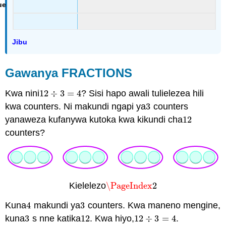
Jibu
Gawanya FRACTIONS
Kwa nini
12
÷
3
=
4
? Sisi hapo awali tulielezea hili
12
÷
3
=
4
kwa counters. Ni makundi ngapi ya
3
counters
3
yanaweza kufanywa kutoka kwa kikundi cha
12
12
counters?
Kielelezo
\PageIndex
2
\PageIndex
2
Kuna
4
makundi ya
3
counters. Kwa maneno mengine,
4
3
kuna
3
s nne katika
12
. Kwa hiyo,
12
÷
3
=
4
.
3
12
12
÷
3
=
4