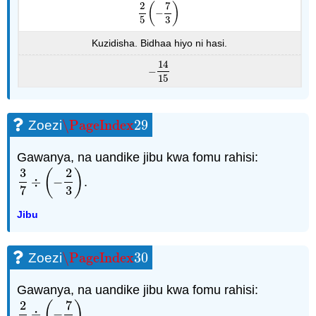
2
7
(
)
−
2
5
(
−
7
3
)
5
3
Kuzidisha. Bidhaa hiyo ni hasi.
14
−
−
14
15
15
\PageIndex
29
Zoezi
\PageIndex
29
Gawanya, na uandike jibu kwa fomu rahisi:
3
2
(
)
÷
−
.
3
7
÷
(
−
2
3
)
7
3
Jibu
\PageIndex
30
Zoezi
\PageIndex
30
Gawanya, na uandike jibu kwa fomu rahisi:
2
7
(
)
÷
−
.
2
3
÷
(
−
7
5
)