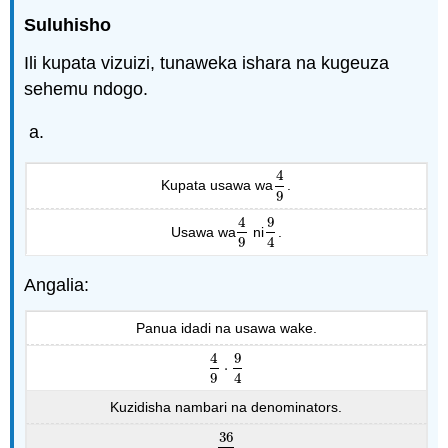
Suluhisho
Ili kupata vizuizi, tunaweka ishara na kugeuza
sehemu ndogo.
4
Kupata usawa wa
.
4
9
9
4
9
Usawa wa
ni
.
4
9
9
4
9
4
Angalia:
Panua idadi na usawa wake.
4
9
⋅
4
9
⋅
9
4
9
4
Kuzidisha nambari na denominators.
36
36
36