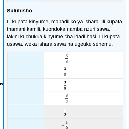
Suluhisho
Ili kupata kinyume, mabadiliko ya ishara. Ili kupata
thamani kamili, kuondoka namba nzuri sawa,
lakini kuchukua kinyume cha idadi hasi. Ili kupata
usawa, weka ishara sawa na ugeuke sehemu.
3
−
−
3
8
8
3
3
8
8
3
3
8
8
8
−
−
8
3
3
1
1
2
2
1
−
−
1
2
2