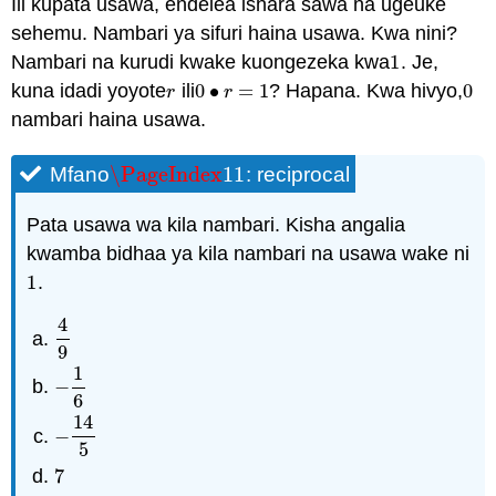
Ili kupata usawa, endelea ishara sawa na ugeuke
sehemu. Nambari ya sifuri haina usawa. Kwa nini?
Nambari na kurudi kwake kuongezeka kwa
1
. Je,
1
kuna idadi yoyote
ili
0
∙
=
1
? Hapana. Kwa hivyo,
0
r
0
•
r
=
1
0
r
r
nambari haina usawa.
\PageIndex
11
Mfano
: reciprocal
\PageIndex
11
Pata usawa wa kila nambari. Kisha angalia
kwamba bidhaa ya kila nambari na usawa wake ni
1
.
1
4
4
9
9
1
−
−
1
6
6
14
−
−
14
5
5
7
7