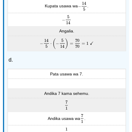
14
Kupata usawa wa
−
.
−
14
5
5
5
−
−
5
14
14
Angalia.
14
5
70
(
)
✓
−
⋅
−
=
=
1
−
14
5
⋅
(
−
5
14
)
=
70
70
=
1
✓
5
14
70
Pata usawa wa 7.
Andika 7 kama sehemu.
7
7
1
1
7
Andika usawa wa
.
7
1
1
1