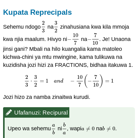
Kupata Reprecipals
2
3
Sehemu ndogo
na
zinahusiana kwa kila mmoja
2
3
3
2
3
2
10
7
kwa njia maalum. Hivyo ni
−
na
−
. Je! Unaona
−
10
7
−
7
10
7
10
jinsi gani? Mbali na hilo kuangalia kama matoleo
kichwa-chini ya mtu mwingine, kama tulikuwa na
kuzidisha jozi hizi za FRACTIONS, bidhaa itakuwa 1.
2
3
10
7
(
)
⋅
=
1
−
−
=
1
2
3
⋅
3
2
=
1
a
n
d
−
10
7
(
−
7
10
)
=
1
a
n
d
3
2
7
10
Jozi hizo za namba zinaitwa kurudi.
Ufafanuzi: Recipural
a
b
Upeo wa sehemu
ni
, wapi
≠
0
na
≠
0
.
a
b
b
a
a
≠
0
b
≠
0
a
b
b
a