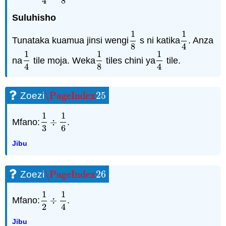
4
8
Suluhisho
1
1
Tunataka kuamua jinsi wengi
s ni katika
. Anza
1
8
1
4
8
4
1
1
1
na
tile moja. Weka
tiles chini ya
tile.
1
4
1
8
1
4
4
8
4
\PageIndex
25
Zoezi
\PageIndex
25
1
1
Mfano:
÷
.
1
3
÷
1
6
3
6
Jibu
\PageIndex
26
Zoezi
\PageIndex
26
1
1
Mfano:
÷
.
1
2
÷
1
4
2
4
Jibu