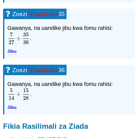
\PageIndex
35
Zoezi
\PageIndex
35
Gawanya, na uandike jibu kwa fomu rahisi:
7
35
÷
.
7
27
÷
35
36
27
36
Jibu
\PageIndex
36
Zoezi
\PageIndex
36
Gawanya, na uandike jibu kwa fomu rahisi:
5
15
÷
.
5
14
÷
15
28
14
28
Jibu
Fikia Rasilimali za Ziada