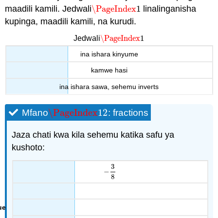
maadili kamili. Jedwali
\PageIndex
1
linalinganisha
\PageIndex
1
kupinga, maadili kamili, na kurudi.
\PageIndex
1
Jedwali
\PageIndex
1
ina ishara kinyume
kamwe hasi
ina ishara sawa, sehemu inverts
\PageIndex
12
Mfano
: fractions
\PageIndex
12
Jaza chati kwa kila sehemu katika safu ya
kushoto:
3
−
−
3
8
8