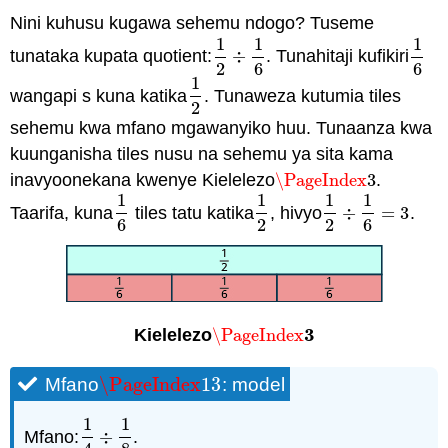
Nini kuhusu kugawa sehemu ndogo? Tuseme
1
1
1
tunataka kupata quotient:
÷
. Tunahitaji kufikiri
1
2
÷
1
6
1
6
2
6
6
1
wangapi s kuna katika
. Tunaweza kutumia tiles
1
2
2
sehemu kwa mfano mgawanyiko huu. Tunaanza kwa
kuunganisha tiles nusu na sehemu ya sita kama
inavyoonekana kwenye Kielelezo
\PageIndex
3
.
\PageIndex
3
1
1
1
1
Taarifa, kuna
tiles tatu katika
, hivyo
÷
=
3
.
1
6
1
2
1
2
÷
1
6
=
3
6
2
2
6
3
Kielelezo
\PageIndex
\PageIndex
3
\PageIndex
13
Mfano
: model
\PageIndex
13
1
1
Mfano:
÷
.
1
4
÷
1
8