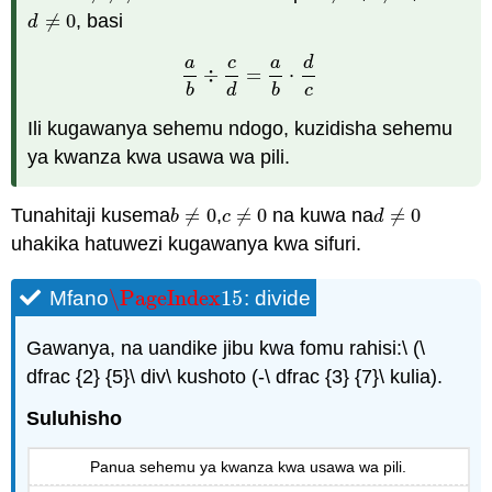
≠
0
, basi
d
≠
0
d
a
c
a
d
÷
=
⋅
a
b
÷
c
d
=
a
b
⋅
d
c
b
d
b
c
Ili kugawanya sehemu ndogo, kuzidisha sehemu
ya kwanza kwa usawa wa pili.
Tunahitaji kusema
≠
0
,
≠
0
na kuwa na
≠
0
b
≠
0
c
≠
0
d
≠
0
b
c
d
uhakika hatuwezi kugawanya kwa sifuri.
\PageIndex
15
Mfano
: divide
\PageIndex
15
Gawanya, na uandike jibu kwa fomu rahisi:\ (\
dfrac {2} {5}\ div\ kushoto (-\ dfrac {3} {7}\ kulia).
Suluhisho
Panua sehemu ya kwanza kwa usawa wa pili.