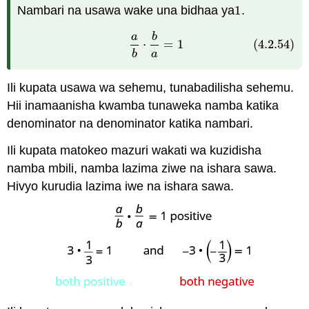
Nambari na usawa wake una bidhaa ya
1
.
1
a
b
(4.2.54)
a
b
⋅
b
a
=
1
⋅
=
1
(4.2.54)
b
a
Ili kupata usawa wa sehemu, tunabadilisha sehemu.
Hii inamaanisha kwamba tunaweka namba katika
denominator na denominator katika nambari.
Ili kupata matokeo mazuri wakati wa kuzidisha
namba mbili, namba lazima ziwe na ishara sawa.
Hivyo kurudia lazima iwe na ishara sawa.