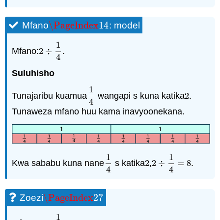
\PageIndex
14
Mfano
: model
\PageIndex
14
1
Mfano:
2
÷
.
2
÷
1
4
4
Suluhisho
1
Tunajaribu kuamua
wangapi s kuna katika
2
.
1
4
2
4
Tunaweza mfano huu kama inavyoonekana.
1
1
Kwa sababu kuna nane
s katika
2
,
2
÷
=
8
.
1
4
2
2
÷
1
4
=
8
4
4
\PageIndex
27
Zoezi
\PageIndex
27
1