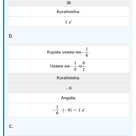
36
Kurahisisha.
✓
1
1
✓
1
Kupata usawa wa
−
.
−
1
6
6
1
6
Usawa wa
−
ni
.
−
1
6
6
1
6
1
Kurahisisha.
−
6
−
6
Angalia.
1
✓
−
⋅
(
−
6
)
=
1
−
1
6
⋅
(
−
6
)
=
1
✓
6