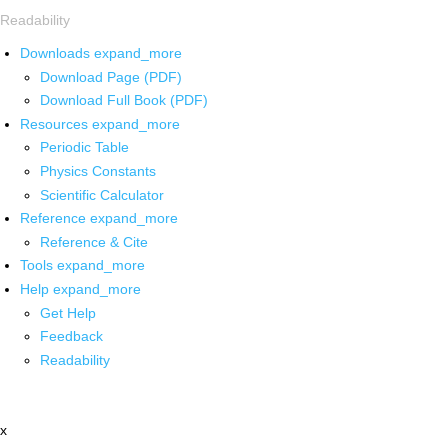
Readability
Downloads
expand_more
Download Page (PDF)
Download Full Book (PDF)
Resources
expand_more
Periodic Table
Physics Constants
Scientific Calculator
Reference
expand_more
Reference & Cite
Tools
expand_more
Help
expand_more
Get Help
Feedback
Readability
x