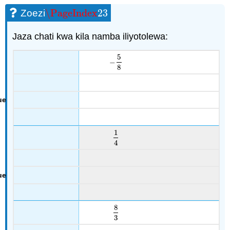
\PageIndex
23
Zoezi
\PageIndex
23
Jaza chati kwa kila namba iliyotolewa:
5
−
−
5
8
8
1
1
4
4
8
8
3
3