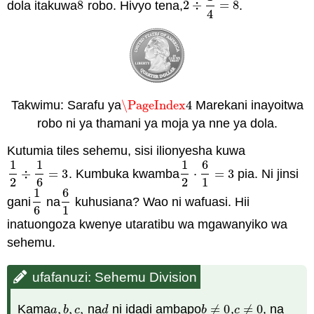
dola itakuwa
8
robo. Hivyo tena,
2
÷
=
8
.
8
2
÷
1
4
=
8
4
Takwimu: Sarafu ya
\PageIndex
4
Marekani inayoitwa
\PageIndex
4
robo ni ya thamani ya moja ya nne ya dola.
Kutumia tiles sehemu, sisi ilionyesha kuwa
1
1
1
6
÷
=
3
. Kumbuka kwamba
⋅
=
3
pia. Ni jinsi
1
2
÷
1
6
=
3
1
2
⋅
6
1
=
3
2
6
2
1
1
6
gani
na
kuhusiana? Wao ni wafuasi. Hii
1
6
6
1
6
1
inatuongoza kwenye utaratibu wa mgawanyiko wa
sehemu.
ufafanuzi: Sehemu Division
Kama
,
,
,
na
ni idadi ambapo
≠
0
,
≠
0
, na
a
,
b
,
c
,
d
b
≠
0
c
≠
0
a
b
c
d
b
c