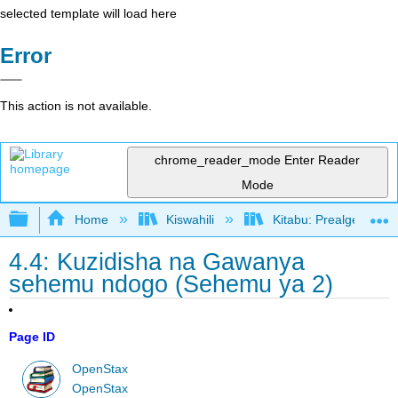
selected template will load here
Error
This action is not available.
chrome_reader_mode
Enter Reader
Mode
Expand/collapse global hierarchy
Home
Kiswahili
Kitabu: Prealgebra (
4.4: Kuzidisha na Gawanya
sehemu ndogo (Sehemu ya 2)
Page ID
OpenStax
OpenStax