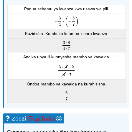
Panua sehemu ya kwanza kwa usawa wa pili.
3
8
(
)
−
⋅
−
−
3
4
⋅
(
−
8
7
)
4
7
Kuzidisha. Kumbuka kuamua ishara kwanza.
3
⋅
8
3
⋅
8
4
⋅
7
4
⋅
7
Andika upya ili kuonyesha mambo ya kawaida.
3
⋅
4
⋅
2
3
⋅
4
⋅
2
4
⋅
7
4
⋅
7
Ondoa mambo ya kawaida na kurahisisha.
6
6
7
7
\PageIndex
33
Zoezi
\PageIndex
33
Gawanya, na uandike jibu kwa fomu rahisi: