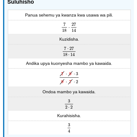
Suluhisho
Panua sehemu ya kwanza kwa usawa wa pili.
7
27
⋅
7
18
⋅
27
14
18
14
Kuzidisha.
7
⋅
27
7
⋅
27
18
⋅
14
18
⋅
14
Andika upya kuonyesha mambo ya kawaida.
7
⋅
9
⋅
3
7
⋅
9
⋅
3
9
⋅
7
⋅
2
9
⋅
7
⋅
2
Ondoa mambo ya kawaida.
3
3
2
⋅
2
2
⋅
2
Kurahisisha.
3
3
4
4