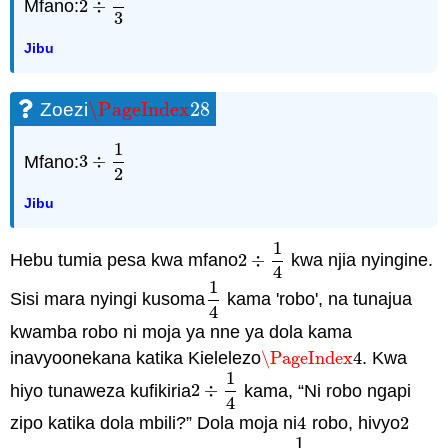
Mfano:
2
÷
2
÷
1
3
3
Jibu
\PageIndex
28
Zoezi
\PageIndex
28
1
Mfano:
3
÷
3
÷
1
2
2
Jibu
1
Hebu tumia pesa kwa mfano
2
÷
kwa njia nyingine.
2
÷
1
4
4
1
Sisi mara nyingi kusoma
kama 'robo', na tunajua
1
4
4
kwamba robo ni moja ya nne ya dola kama
inavyoonekana katika Kielelezo
\PageIndex
4
. Kwa
\PageIndex
4
1
hiyo tunaweza kufikiria
2
÷
kama, “Ni robo ngapi
2
÷
1
4
4
zipo katika dola mbili?” Dola moja ni
4
robo, hivyo
2
4
2
1