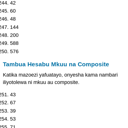
42
60
48
144
200
588
576
Tambua Hesabu Mkuu na Composite
Katika mazoezi yafuatayo, onyesha kama nambari
iliyotolewa ni mkuu au composite.
43
67
39
53
71