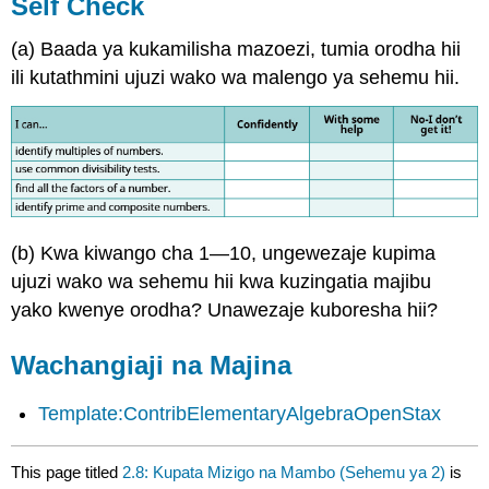
Self Check
(a) Baada ya kukamilisha mazoezi, tumia orodha hii
ili kutathmini ujuzi wako wa malengo ya sehemu hii.
(b) Kwa kiwango cha 1—10, ungewezaje kupima
ujuzi wako wa sehemu hii kwa kuzingatia majibu
yako kwenye orodha? Unawezaje kuboresha hii?
Wachangiaji na Majina
Template:ContribElementaryAlgebraOpenStax
This page titled
2.8: Kupata Mizigo na Mambo (Sehemu ya 2)
is