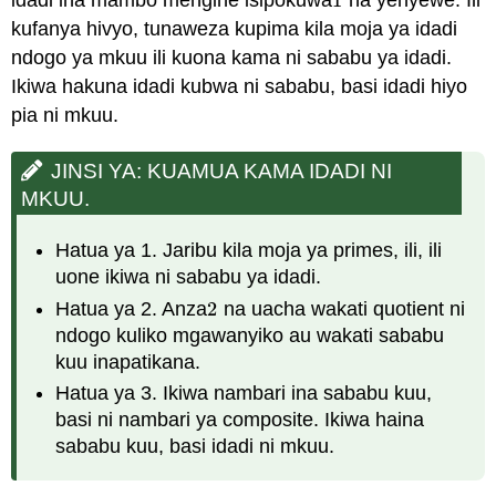
idadi ina mambo mengine isipokuwa
1
na yenyewe. Ili
1
kufanya hivyo, tunaweza kupima kila moja ya idadi
ndogo ya mkuu ili kuona kama ni sababu ya idadi.
Ikiwa hakuna idadi kubwa ni sababu, basi idadi hiyo
pia ni mkuu.
JINSI YA: KUAMUA KAMA IDADI NI
MKUU.
Hatua ya 1. Jaribu kila moja ya primes, ili, ili
uone ikiwa ni sababu ya idadi.
Hatua ya 2. Anza
2
na uacha wakati quotient ni
2
ndogo kuliko mgawanyiko au wakati sababu
kuu inapatikana.
Hatua ya 3. Ikiwa nambari ina sababu kuu,
basi ni nambari ya composite. Ikiwa haina
sababu kuu, basi idadi ni mkuu.