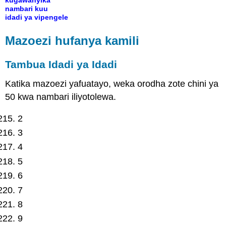
kugawanyika
nambari kuu
idadi ya vipengele
Mazoezi hufanya kamili
Tambua Idadi ya Idadi
Katika mazoezi yafuatayo, weka orodha zote chini ya
50 kwa nambari iliyotolewa.
2
3
4
5
6
7
8
9