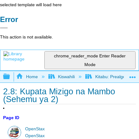
selected template will load here
Error
This action is not available.
chrome_reader_mode
Enter Reader
Mode
Expand/collapse global hierarchy
Home
Kiswahili
Kitabu: Prealgebra (
2.8: Kupata Mizigo na Mambo
(Sehemu ya 2)
Page ID
OpenStax
OpenStax