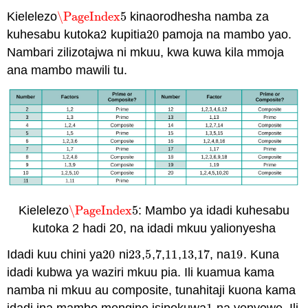
Kielelezo
\PageIndex
5
kinaorodhesha namba za
\PageIndex
5
kuhesabu kutoka
2
kupitia
20
pamoja na mambo yao.
2
20
Nambari zilizotajwa ni mkuu, kwa kuwa kila mmoja
ana mambo mawili tu.
Kielelezo
\PageIndex
5
: Mambo ya idadi kuhesabu
\PageIndex
5
kutoka 2 hadi 20, na idadi mkuu yalionyesha
Idadi kuu chini ya
20
ni
2
3
,
5
,
7
,
11
,
13
,
17
, na
19
. Kuna
20
2
3
5
7
11
13
17
19
idadi kubwa ya waziri mkuu pia. Ili kuamua kama
namba ni mkuu au composite, tunahitaji kuona kama