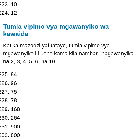
10
12
Tumia vipimo vya mgawanyiko wa
kawaida
Katika mazoezi yafuatayo, tumia vipimo vya
mgawanyiko ili uone kama kila nambari inagawanyika
na 2, 3, 4, 5, 6, na 10.
84
96
75
78
168
264
900
800