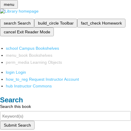
menu
search
Search
build_circle
Toolbar
fact_check
Homework
cancel
Exit Reader Mode
school
Campus Bookshelves
menu_book
Bookshelves
perm_media
Learning Objects
login
Login
how_to_reg
Request Instructor Account
hub
Instructor Commons
Search
Search this book
Submit Search