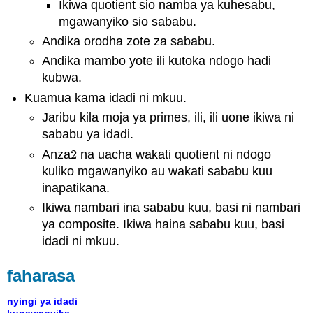
Ikiwa quotient sio namba ya kuhesabu,
mgawanyiko sio sababu.
Andika orodha zote za sababu.
Andika mambo yote ili kutoka ndogo hadi
kubwa.
Kuamua kama idadi ni mkuu.
Jaribu kila moja ya primes, ili, ili uone ikiwa ni
sababu ya idadi.
Anza
2
na uacha wakati quotient ni ndogo
2
kuliko mgawanyiko au wakati sababu kuu
inapatikana.
Ikiwa nambari ina sababu kuu, basi ni nambari
ya composite. Ikiwa haina sababu kuu, basi
idadi ni mkuu.
faharasa
nyingi ya idadi