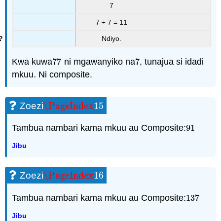
7
7 ÷ 7 = 11
Ndiyo.
Kwa kuwa
77
ni mgawanyiko na
7
, tunajua si idadi
77
7
mkuu. Ni composite.
\PageIndex
15
Zoezi
\PageIndex
15
Tambua nambari kama mkuu au Composite:
91
91
Jibu
\PageIndex
16
Zoezi
\PageIndex
16
Tambua nambari kama mkuu au Composite:
137
137
Jibu