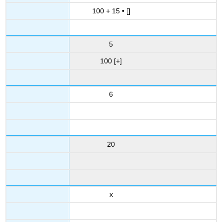
100 + 15 • []
5
100 [+]
6
20
x