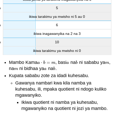
5
ikiwa tarakimu ya mwisho ni 5 au 0
6
ikiwa inagawanyika na 2 na 3
10
ikiwa tarakimu ya mwisho ni 0
Mambo Kama
⋅
=
, basi
na
ni sababu ya
,
a
⋅
b
=
m
a
b
m
a
b
m
a
b
m
na
ni bidhaa ya
na
.
m
a
b
m
a
b
Kupata sababu zote za idadi kuhesabu.
Gawanya nambari kwa kila namba ya
kuhesabu, ili, mpaka quotient ni ndogo kuliko
mgawanyiko.
Ikiwa quotient ni namba ya kuhesabu,
mgawanyiko na quotient ni jozi ya mambo.