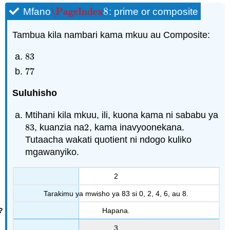
\PageIndex
8
Mfano
: prime or composite
\PageIndex
8
Tambua kila nambari kama mkuu au Composite:
83
83
77
77
Suluhisho
Mtihani kila mkuu, ili, kuona kama ni sababu ya
83
, kuanzia na
2
, kama inavyoonekana.
83
2
Tutaacha wakati quotient ni ndogo kuliko
mgawanyiko.
2
Tarakimu ya mwisho ya 83 si 0, 2, 4, 6, au 8.
Hapana.
3