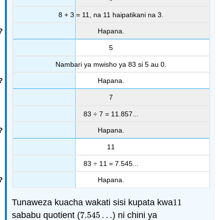
8 + 3 = 11, na 11 haipatikani na 3.
Hapana.
5
Nambari ya mwisho ya 83 si 5 au 0.
Hapana.
7
83 ÷ 7 = 11.857...
Hapana.
11
83 ÷ 11 = 7.545...
Hapana.
Tunaweza kuacha wakati sisi kupata kwa
11
11
sababu quotient (
7.545
…
) ni chini ya
7.545
…