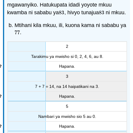
mgawanyiko. Hatukupata idadi yoyote mkuu
kwamba ni sababu ya
83
, hivyo tunajua
83
ni mkuu.
83
83
Mtihani kila mkuu, ili, kuona kama ni sababu ya
77
.
77
2
Tarakimu ya mwisho si 0, 2, 4, 6, au 8.
Hapana.
3
7 + 7 = 14, na 14 haipatikani na 3.
Hapana.
5
Nambari ya mwisho sio 5 au 0.
Hapana.