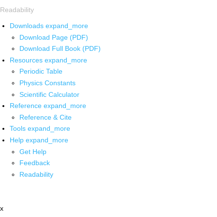
Readability
Downloads
expand_more
Download Page (PDF)
Download Full Book (PDF)
Resources
expand_more
Periodic Table
Physics Constants
Scientific Calculator
Reference
expand_more
Reference & Cite
Tools
expand_more
Help
expand_more
Get Help
Feedback
Readability
x