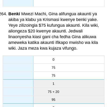
Benki
Mwezi Machi, Gina alifungua akaunti ya
akiba ya klabu ya Krismasi kwenye benki yake.
Yeye zilizoingia $75 kufungua akaunti. Kila wiki,
aliongeza $20 kwenye akaunti. Jedwali
linaonyesha kiasi gani cha fedha Gina alikuwa
ameweka katika akaunti ifikapo mwisho wa kila
wiki. Jaza meza kwa kujaza vifungo.
0
75
75
1
75 + 20
95