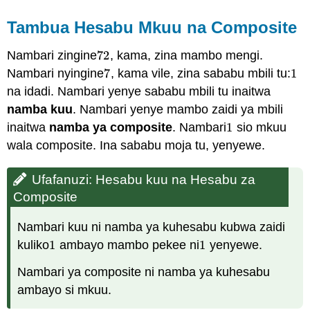
Tambua Hesabu Mkuu na Composite
Nambari zingine
72
, kama, zina mambo mengi.
72
Nambari nyingine
7
, kama vile, zina sababu mbili tu:
1
7
1
na idadi. Nambari yenye sababu mbili tu inaitwa
namba kuu
. Nambari yenye mambo zaidi ya mbili
inaitwa
namba ya composite
. Nambari
1
sio mkuu
1
wala composite. Ina sababu moja tu, yenyewe.
Ufafanuzi: Hesabu kuu na Hesabu za
Composite
Nambari kuu ni namba ya kuhesabu kubwa zaidi
kuliko
1
ambayo mambo pekee ni
1
yenyewe.
1
1
Nambari ya composite ni namba ya kuhesabu
ambayo si mkuu.