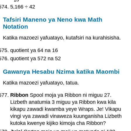
5,166 ÷ 42
Tafsiri Maneno ya Neno kwa Math
Notation
Katika mazoezi yafuatayo, kutafsiri na kurahisisha.
quotient ya 64 na 16
quotient ya 572 na 52
Gawanya Hesabu Nzima katika Maombi
Katika mazoezi yafuatayo, tatua.
Ribbon
Spool moja ya Ribbon ni miguu 27.
Lizbeth anatumia 3 miguu ya Ribbon kwa kila
kikapu zawadi kwamba yeye Wraps. Je! Vikapu
vingi vya zawadi vinaweza kuunganisha Lizbeth
kutoka kwenye kijiko kimoja cha Ribbon?