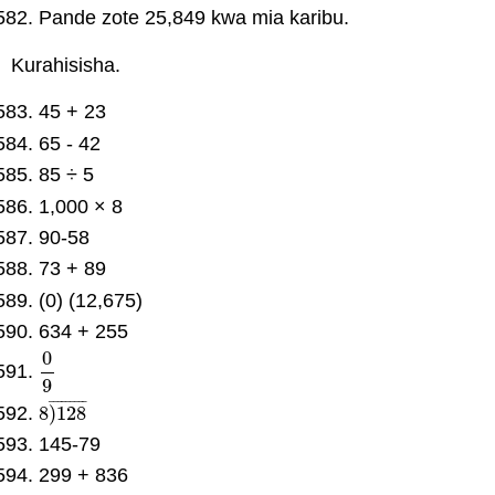
Pande zote 25,849 kwa mia karibu.
Kurahisisha.
45 + 23
65 - 42
85 ÷ 5
1,000 × 8
90-58
73 + 89
(0) (12,675)
634 + 255
0
0
9
9
¯
¯
¯
¯
¯
¯
¯
¯
¯
8
)
128
8
)
128
¯
145-79
299 + 836