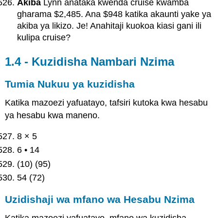
Akiba
Lynn anataka kwenda cruise kwamba
gharama $2,485. Ana $948 katika akaunti yake ya
akiba ya likizo. Je! Anahitaji kuokoa kiasi gani ili
kulipa cruise?
1.4 - Kuzidisha Nambari Nzima
Tumia Nukuu ya kuzidisha
Katika mazoezi yafuatayo, tafsiri kutoka kwa hesabu
ya hesabu kwa maneno.
8 × 5
6 • 14
(10) (95)
54 (72)
Uzidishaji wa mfano wa Hesabu Nzima
Katika mazoezi yafuatayo, mfano wa kuzidisha.