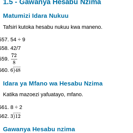
1.5 - Gawanya Hesabu Nzima
Matumizi Idara Nukuu
Tafsiri kutoka hesabu nukuu kwa maneno.
54 ÷ 9
42/7
72
72
8
8
¯
¯
¯
¯
¯
¯
¯
6
)
48
6
)
48
¯
Idara ya Mfano wa Hesabu Nzima
Katika mazoezi yafuatayo, mfano.
8 ÷ 2
¯
¯
¯
¯
¯
¯
¯
3
)
12
3
)
12
¯
Gawanya Hesabu nzima