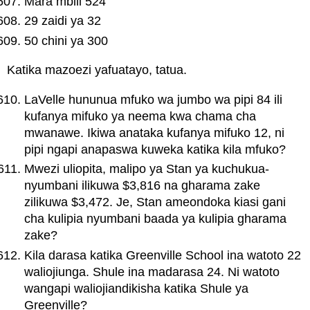
Mara mbili 524
29 zaidi ya 32
50 chini ya 300
Katika mazoezi yafuatayo, tatua.
LaVelle hununua mfuko wa jumbo wa pipi 84 ili
kufanya mifuko ya neema kwa chama cha
mwanawe. Ikiwa anataka kufanya mifuko 12, ni
pipi ngapi anapaswa kuweka katika kila mfuko?
Mwezi uliopita, malipo ya Stan ya kuchukua-
nyumbani ilikuwa $3,816 na gharama zake
zilikuwa $3,472. Je, Stan ameondoka kiasi gani
cha kulipia nyumbani baada ya kulipia gharama
zake?
Kila darasa katika Greenville School ina watoto 22
waliojiunga. Shule ina madarasa 24. Ni watoto
wangapi waliojiandikisha katika Shule ya
Greenville?