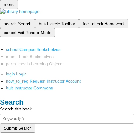
menu
search
Search
build_circle
Toolbar
fact_check
Homework
cancel
Exit Reader Mode
school
Campus Bookshelves
menu_book
Bookshelves
perm_media
Learning Objects
login
Login
how_to_reg
Request Instructor Account
hub
Instructor Commons
Search
Search this book
Submit Search