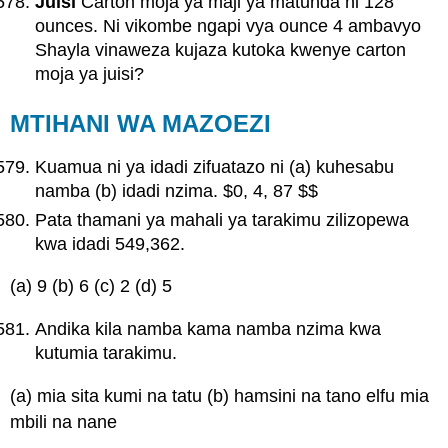
Juisi
Carton moja ya maji ya matunda ni 128
ounces. Ni vikombe ngapi vya ounce 4 ambavyo
Shayla vinaweza kujaza kutoka kwenye carton
moja ya juisi?
MTIHANI WA MAZOEZI
Kuamua ni ya idadi zifuatazo ni (a) kuhesabu
namba (b) idadi nzima. $0, 4, 87 $$
Pata thamani ya mahali ya tarakimu zilizopewa
kwa idadi 549,362.
(a) 9 (b) 6 (c) 2 (d) 5
Andika kila namba kama namba nzima kwa
kutumia tarakimu.
(a) mia sita kumi na tatu (b) hamsini na tano elfu mia
mbili na nane