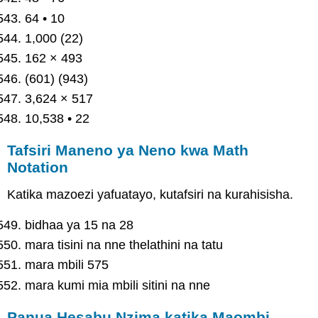
64 • 10
1,000 (22)
162 × 493
(601) (943)
3,624 × 517
10,538 • 22
Tafsiri Maneno ya Neno kwa Math
Notation
Katika mazoezi yafuatayo, kutafsiri na kurahisisha.
bidhaa ya 15 na 28
mara tisini na nne thelathini na tatu
mara mbili 575
mara kumi mia mbili sitini na nne
Panua Hesabu Nzima katika Maombi