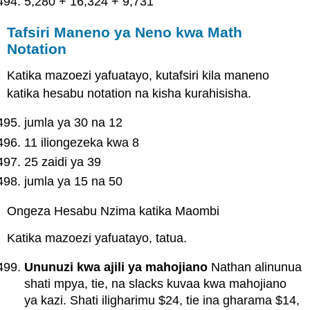
5,280 + 16,324 + 9,731
Tafsiri Maneno ya Neno kwa Math
Notation
Katika mazoezi yafuatayo, kutafsiri kila maneno
katika hesabu notation na kisha kurahisisha.
jumla ya 30 na 12
11 iliongezeka kwa 8
25 zaidi ya 39
jumla ya 15 na 50
Ongeza Hesabu Nzima katika Maombi
Katika mazoezi yafuatayo, tatua.
Ununuzi kwa ajili ya mahojiano
Nathan alinunua
shati mpya, tie, na slacks kuvaa kwa mahojiano
ya kazi. Shati iligharimu $24, tie ina gharama $14,