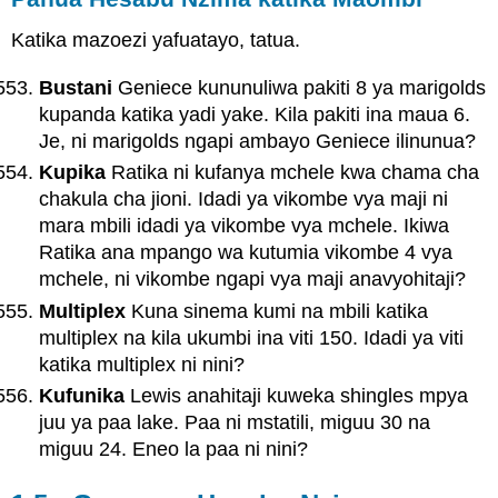
Katika mazoezi yafuatayo, tatua.
Bustani
Geniece kununuliwa pakiti 8 ya marigolds
kupanda katika yadi yake. Kila pakiti ina maua 6.
Je, ni marigolds ngapi ambayo Geniece ilinunua?
Kupika
Ratika ni kufanya mchele kwa chama cha
chakula cha jioni. Idadi ya vikombe vya maji ni
mara mbili idadi ya vikombe vya mchele. Ikiwa
Ratika ana mpango wa kutumia vikombe 4 vya
mchele, ni vikombe ngapi vya maji anavyohitaji?
Multiplex
Kuna sinema kumi na mbili katika
multiplex na kila ukumbi ina viti 150. Idadi ya viti
katika multiplex ni nini?
Kufunika
Lewis anahitaji kuweka shingles mpya
juu ya paa lake. Paa ni mstatili, miguu 30 na
miguu 24. Eneo la paa ni nini?