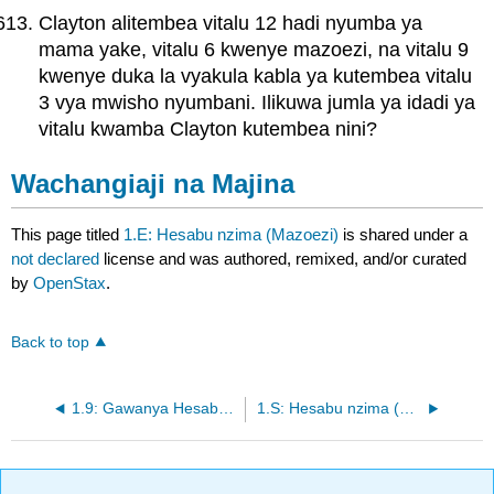
Clayton alitembea vitalu 12 hadi nyumba ya
mama yake, vitalu 6 kwenye mazoezi, na vitalu 9
kwenye duka la vyakula kabla ya kutembea vitalu
3 vya mwisho nyumbani. Ilikuwa jumla ya idadi ya
vitalu kwamba Clayton kutembea nini?
Wachangiaji na Majina
This page titled
1.E: Hesabu nzima (Mazoezi)
is shared under a
not declared
license and was authored, remixed, and/or curated
by
OpenStax
.
Back to top
1.9: Gawanya Hesabu nzima (Sehemu ya 1)
1.S: Hesabu nzima (muhtasari)