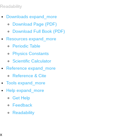
Readability
Downloads
expand_more
Download Page (PDF)
Download Full Book (PDF)
Resources
expand_more
Periodic Table
Physics Constants
Scientific Calculator
Reference
expand_more
Reference & Cite
Tools
expand_more
Help
expand_more
Get Help
Feedback
Readability
x