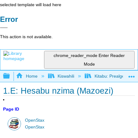
selected template will load here
Error
This action is not available.
chrome_reader_mode
Enter Reader
Mode
Expand/collapse global hierarchy
Home
Kiswahili
Kitabu: Prealgebra (
1.E: Hesabu nzima (Mazoezi)
Page ID
OpenStax
OpenStax