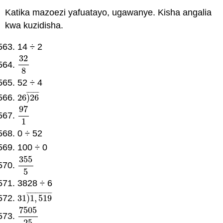
Katika mazoezi yafuatayo, ugawanye. Kisha angalia
kwa kuzidisha.
14 ÷ 2
32
32
8
8
52 ÷ 4
¯
¯
¯
¯
¯
¯
¯
26
)
26
26
)
26
¯
97
97
1
1
0 ÷ 52
100 ÷ 0
355
355
5
5
3828 ÷ 6
¯
¯
¯
¯
¯
¯
¯
¯
¯
¯
¯
¯
¯
¯
31
)
1
,
519
31
)
1
,
519
¯
7505
7505
25
25