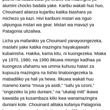
alumini chocks badala yake. Karibu wakati huo huo,
Chouinard alianza kujaribu katika biashara ya
michezo ya kazi. Hivi karibuni mstari wa nguo
ulipungua mstari wa gear. Mstari wa mavazi ya
Patagonia ulizaliwa.
Licha ya mafanikio ya Chouinard yanayoongezeka,
maslahi yake katika mazingira hayakujawahi
kubainisha. Hakika, kama kitu, ni kuongezeka. Miaka
ya 1970, 1980, na 1990 ilikuwa miongo kadhaa ya
kuongeza ufahamu wa umma kuhusu hatari za
kupuuza mazingira na tishio linaloongezeka la
mabadiliko ya hali ya hewa. Ilikuwa wakati huu
maneno kama “mvua ya asidi,” “safu ya ozoni,”
“ongezeko la joto duniani,” na “ukataji miti” ikawa
kawaida ya kusambaza kilio kwa wanamazingira
duniani kote. Chouinard alitaka kufanya Patagonia