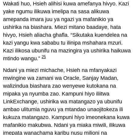
Wakati huo, Hsieh alihisi kuwa amefanya hivyo. Kazi
yake ngumu ilikuwa imelipa na sasa alikuwa
amepanda imara juu ya ngazi ya mafanikio ya
ushirika na biashara. Miezi mitano baadaye, hata
hivyo, Hsieh aliacha ghafla. “Sikutaka kuendelea na
kazi yangu kwa sababu tu ilinipa mshahara mzuri.
Kazi ilikosa ubunifu na mazingira ya ushirika haikuwa
25
mtindo wangu.”
Ndani ya miezi michache, Hsieh na mfanyakazi
mwingine wa zamani wa Oracle, Sanjay Madan,
walizindua biashara zao wenyewe kutokana na
mipaka ya nyumba zao. Kampuni hiyo iliitwa
LinkExchange, ushirika wa matangazo ya ubunifu
ambao ulitumia nguvu ya mtandao unaojitokeza ili
kukuza matangazo. Kampuni hiyo imeonekana kuwa
mafanikio makubwa. Ndani ya miaka miwili, ilikuwa
imepata wanachama karibu nusu milioni na