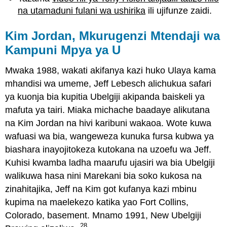
na utamaduni fulani wa ushirika
ili ujifunze zaidi.
Kim Jordan, Mkurugenzi Mtendaji wa
Kampuni Mpya ya U
Mwaka 1988, wakati akifanya kazi huko Ulaya kama
mhandisi wa umeme, Jeff Lebesch alichukua safari
ya kuonja bia kupitia Ubelgiji akipanda baiskeli ya
mafuta ya tairi. Miaka michache baadaye alikutana
na Kim Jordan na hivi karibuni wakaoa. Wote kuwa
wafuasi wa bia, wangeweza kunuka fursa kubwa ya
biashara inayojitokeza kutokana na uzoefu wa Jeff.
Kuhisi kwamba ladha maarufu ujasiri wa bia Ubelgiji
walikuwa hasa nini Marekani bia soko kukosa na
zinahitajika, Jeff na Kim got kufanya kazi mbinu
kupima na maelekezo katika yao Fort Collins,
Colorado, basement. Mnamo 1991, New Ubelgiji
28