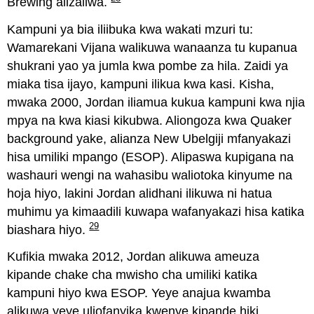
Brewing alizaliwa.
Kampuni ya bia iliibuka kwa wakati mzuri tu:
Wamarekani Vijana walikuwa wanaanza tu kupanua
shukrani yao ya jumla kwa pombe za hila. Zaidi ya
miaka tisa ijayo, kampuni ilikua kwa kasi. Kisha,
mwaka 2000, Jordan iliamua kukua kampuni kwa njia
mpya na kwa kiasi kikubwa. Aliongoza kwa Quaker
background yake, alianza New Ubelgiji mfanyakazi
hisa umiliki mpango (ESOP). Alipaswa kupigana na
washauri wengi na wahasibu waliotoka kinyume na
hoja hiyo, lakini Jordan alidhani ilikuwa ni hatua
muhimu ya kimaadili kuwapa wafanyakazi hisa katika
29
biashara hiyo.
Kufikia mwaka 2012, Jordan alikuwa ameuza
kipande chake cha mwisho cha umiliki katika
kampuni hiyo kwa ESOP. Yeye anajua kwamba
alikuwa yeye uliofanyika kwenye kipande hiki,