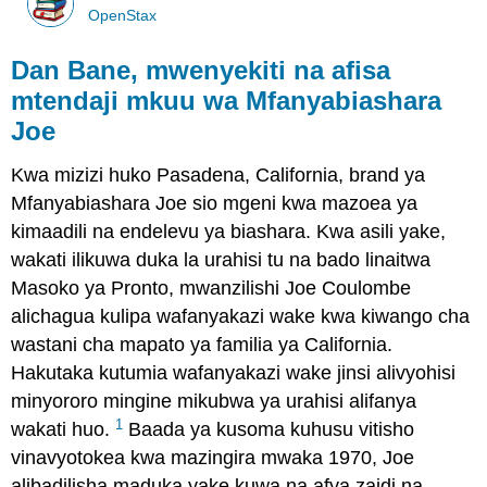
OpenStax
Dan Bane, mwenyekiti na afisa
mtendaji mkuu wa Mfanyabiashara
Joe
Kwa mizizi huko Pasadena, California, brand ya
Mfanyabiashara Joe sio mgeni kwa mazoea ya
kimaadili na endelevu ya biashara. Kwa asili yake,
wakati ilikuwa duka la urahisi tu na bado linaitwa
Masoko ya Pronto, mwanzilishi Joe Coulombe
alichagua kulipa wafanyakazi wake kwa kiwango cha
wastani cha mapato ya familia ya California.
Hakutaka kutumia wafanyakazi wake jinsi alivyohisi
minyororo mingine mikubwa ya urahisi alifanya
1
wakati huo.
Baada ya kusoma kuhusu vitisho
vinavyotokea kwa mazingira mwaka 1970, Joe
alibadilisha maduka yake kuwa na afya zaidi na