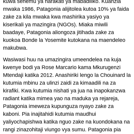
kuwa sehemu ya harakati ya mabadiliko. Kuanzia
mwaka 1986, Patagonia alijitolea kutoa 10% ya faida
zake za kila mwaka kwa mashirika yasiyo ya
kiserikali ya mazingira (NGOs). Miaka miwili
baadaye, Patagonia aliongoza jitihada zake za
kuokoa Bonde la Yosemite kutokana na maendeleo
makubwa.
Wasiwasi huu na umazingira umeendelea na kuja
kwenye bodi ya Rose Marcario kama Mkurugenzi
Mtendaji katika 2012. Anashiriki lengo la Chouinard la
kutumia mbinu za ulinzi zaidi za kimaadili na za
kirafiki. Kwa kutumia nishati ya jua na inapokanzwa
radiant katika mimea yao na maduka ya rejareja,
Patagonia imeweza kupunguza nyayo zake za
kaboni. Pia inajitahidi kutumia maudhui
yaliyochapishwa katika nguo zake na kuondokana na
rangi zinazohitaji viungo vya sumu. Patagonia pia