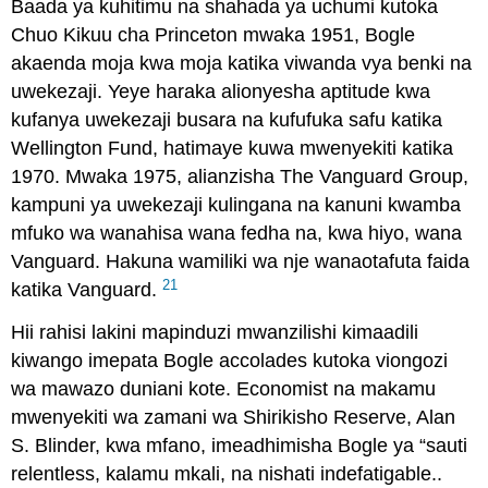
Baada ya kuhitimu na shahada ya uchumi kutoka
Chuo Kikuu cha Princeton mwaka 1951, Bogle
akaenda moja kwa moja katika viwanda vya benki na
uwekezaji. Yeye haraka alionyesha aptitude kwa
kufanya uwekezaji busara na kufufuka safu katika
Wellington Fund, hatimaye kuwa mwenyekiti katika
1970. Mwaka 1975, alianzisha The Vanguard Group,
kampuni ya uwekezaji kulingana na kanuni kwamba
mfuko wa wanahisa wana fedha na, kwa hiyo, wana
Vanguard. Hakuna wamiliki wa nje wanaotafuta faida
21
katika Vanguard.
Hii rahisi lakini mapinduzi mwanzilishi kimaadili
kiwango imepata Bogle accolades kutoka viongozi
wa mawazo duniani kote. Economist na makamu
mwenyekiti wa zamani wa Shirikisho Reserve, Alan
S. Blinder, kwa mfano, imeadhimisha Bogle ya “sauti
relentless, kalamu mkali, na nishati indefatigable..