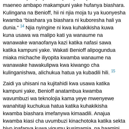
maeneo ambapo makampuni yake hufanya biashara.
Kulingana na Benioff, hii ni njia moja tu ya kuonyesha
kwamba “biashara ya biashara ni kuboresha hali ya
14
dunia.”
Njia nyingine ni kwa kuhakikisha kuwa
kuna usawa wa malipo kati ya wanaume na
wanawake wanaofanya kazi katika nafasi sawa
katika kampuni yake. Wakati Benioff alipogundua
miaka michache iliyopita kwamba wanaume na
wanawake hawakulipwa kwa kiwango cha
15
kulinganishwa, alichukua hatua ya kubadili hili.
Zaidi ya uhisani na kujitahidi kwa usawa katika
kampuni yake, Benioff anatambua kwamba
wavumbuzi wa teknolojia kama yeye mwenyewe
wanahitaji kuchukua hatua katika kuhakikisha
kwamba biashara imefanywa kimaadili. Anajua
kwamba kiasi cha uvumbuzi kinachotoka katika sekta
hiyo inafanya kuwa vigumu kusimamia, na haamini