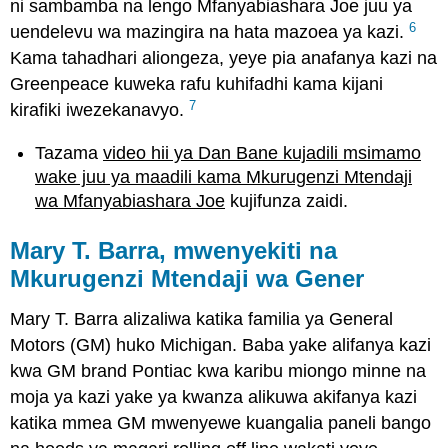
ni sambamba na lengo Mfanyabiashara Joe juu ya
6
uendelevu wa mazingira na hata mazoea ya kazi.
Kama tahadhari aliongeza, yeye pia anafanya kazi na
Greenpeace kuweka rafu kuhifadhi kama kijani
7
kirafiki iwezekanavyo.
Tazama
video hii ya Dan Bane kujadili msimamo
wake juu ya maadili kama Mkurugenzi Mtendaji
wa Mfanyabiashara Joe
kujifunza zaidi.
Mary T. Barra, mwenyekiti na
Mkurugenzi Mtendaji wa Gener
Mary T. Barra alizaliwa katika familia ya General
Motors (GM) huko Michigan. Baba yake alifanya kazi
kwa GM brand Pontiac kwa karibu miongo minne na
moja ya kazi yake ya kwanza alikuwa akifanya kazi
katika mmea GM mwenyewe kuangalia paneli bango