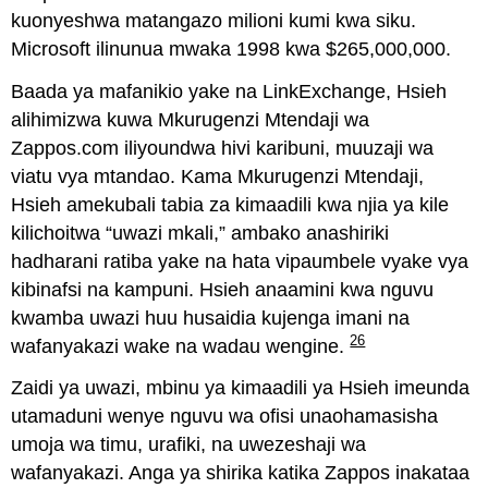
kuonyeshwa matangazo milioni kumi kwa siku.
Microsoft ilinunua mwaka 1998 kwa $265,000,000.
Baada ya mafanikio yake na LinkExchange, Hsieh
alihimizwa kuwa Mkurugenzi Mtendaji wa
Zappos.com iliyoundwa hivi karibuni, muuzaji wa
viatu vya mtandao. Kama Mkurugenzi Mtendaji,
Hsieh amekubali tabia za kimaadili kwa njia ya kile
kilichoitwa “uwazi mkali,” ambako anashiriki
hadharani ratiba yake na hata vipaumbele vyake vya
kibinafsi na kampuni. Hsieh anaamini kwa nguvu
kwamba uwazi huu husaidia kujenga imani na
26
wafanyakazi wake na wadau wengine.
Zaidi ya uwazi, mbinu ya kimaadili ya Hsieh imeunda
utamaduni wenye nguvu wa ofisi unaohamasisha
umoja wa timu, urafiki, na uwezeshaji wa
wafanyakazi. Anga ya shirika katika Zappos inakataa