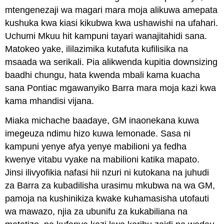
mtengenezaji wa magari mara moja alikuwa amepata
kushuka kwa kiasi kikubwa kwa ushawishi na ufahari.
Uchumi Mkuu hit kampuni tayari wanajitahidi sana.
Matokeo yake, ililazimika kutafuta kufilisika na
msaada wa serikali. Pia alikwenda kupitia downsizing
baadhi chungu, hata kwenda mbali kama kuacha
sana Pontiac mgawanyiko Barra mara moja kazi kwa
kama mhandisi vijana.
Miaka michache baadaye, GM inaonekana kuwa
imegeuza ndimu hizo kuwa lemonade. Sasa ni
kampuni yenye afya yenye mabilioni ya fedha
kwenye vitabu vyake na mabilioni katika mapato.
Jinsi ilivyofikia nafasi hii nzuri ni kutokana na juhudi
za Barra za kubadilisha urasimu mkubwa na wa GM,
pamoja na kushinikiza kwake kuhamasisha utofauti
wa mawazo, njia za ubunifu za kukabiliana na