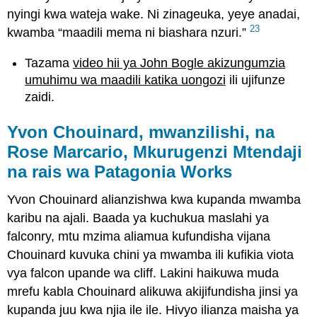
nyingi kwa wateja wake. Ni zinageuka, yeye anadai,
23
kwamba “maadili mema ni biashara nzuri.”
Tazama
video hii ya John Bogle akizungumzia
umuhimu wa maadili katika uongozi
ili ujifunze
zaidi.
Yvon Chouinard, mwanzilishi, na
Rose Marcario, Mkurugenzi Mtendaji
na rais wa Patagonia Works
Yvon Chouinard alianzishwa kwa kupanda mwamba
karibu na ajali. Baada ya kuchukua maslahi ya
falconry, mtu mzima aliamua kufundisha vijana
Chouinard kuvuka chini ya mwamba ili kufikia viota
vya falcon upande wa cliff. Lakini haikuwa muda
mrefu kabla Chouinard alikuwa akijifundisha jinsi ya
kupanda juu kwa njia ile ile. Hivyo ilianza maisha ya