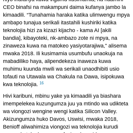
CEO binafsi na makampuni daima kufanya jambo la
kimaadili. “Tunahamia haraka katika ulimwengu mpya
ambapo tunajua serikali itastahili kushiriki katika
teknolojia hizi za kizazi kijacho - kama AI [akili
bandia], kibayoteki, nk-ambazo zote ni mpya, na
zinaweza kuwa na matokeo yasiyotarajiwa,” alisema
mwaka 2018. Ili kusimamia usumbufu unaokuja na
mabadiliko haya, alipendekeza inaweza kuwa
muhimu kuunda mwili wa serikali unaodhibiti usio
tofauti na Utawala wa Chakula na Dawa, isipokuwa
16
kwa teknolojia.
Hivi karibuni, mbinu yake ya kimaadili ya biashara
imempelekea kuzungumza juu ya mtindo wa udikteta
wa viongozi wengine wengi katika Silicon Valley.
Akizungumza huko Davos, Uswisi, mwaka 2018,
Benioff aliwahimiza viongozi wa teknolojia kurudi