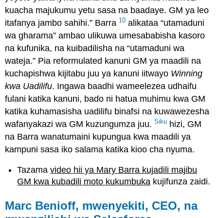
kuacha majukumu yetu sasa na baadaye. GM ya leo
10
itafanya jambo sahihi.” Barra
alikataa “utamaduni
wa gharama” ambao ulikuwa umesababisha kasoro
na kufunika, na kuibadilisha na “utamaduni wa
wateja.” Pia reformulated kanuni GM ya maadili na
kuchapishwa kijitabu juu ya kanuni iitwayo
Winning
kwa Uadilifu
. Ingawa baadhi wameelezea udhaifu
fulani katika kanuni, bado ni hatua muhimu kwa GM
katika kuhamasisha uadilifu binafsi na kuwawezesha
Siku
wafanyakazi wa GM kuzungumza juu.
hizi, GM
na Barra wanatumaini kupungua kwa maadili ya
kampuni sasa iko salama katika kioo cha nyuma.
Tazama
video hii ya Mary Barra kujadili majibu
GM kwa kubadili moto kukumbuka
kujifunza zaidi.
Marc Benioff, mwenyekiti, CEO, na