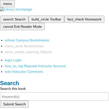
menu
search
Search
build_circle
Toolbar
fact_check
Homework
cancel
Exit Reader Mode
school
Campus Bookshelves
menu_book
Bookshelves
perm_media
Learning Objects
login
Login
how_to_reg
Request Instructor Account
hub
Instructor Commons
Search
Search this book
Submit Search