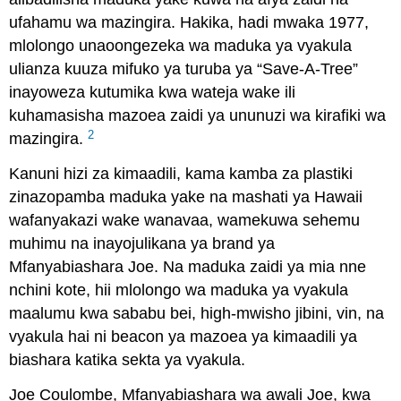
ufahamu wa mazingira. Hakika, hadi mwaka 1977,
mlolongo unaoongezeka wa maduka ya vyakula
ulianza kuuza mifuko ya turuba ya “Save-A-Tree”
inayoweza kutumika kwa wateja wake ili
kuhamasisha mazoea zaidi ya ununuzi wa kirafiki wa
2
mazingira.
Kanuni hizi za kimaadili, kama kamba za plastiki
zinazopamba maduka yake na mashati ya Hawaii
wafanyakazi wake wanavaa, wamekuwa sehemu
muhimu na inayojulikana ya brand ya
Mfanyabiashara Joe. Na maduka zaidi ya mia nne
nchini kote, hii mlolongo wa maduka ya vyakula
maalumu kwa sababu bei, high-mwisho jibini, vin, na
vyakula hai ni beacon ya mazoea ya kimaadili ya
biashara katika sekta ya vyakula.
Joe Coulombe, Mfanyabiashara wa awali Joe, kwa