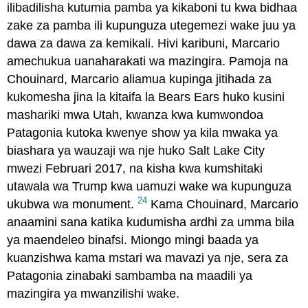
ilibadilisha kutumia pamba ya kikaboni tu kwa bidhaa
zake za pamba ili kupunguza utegemezi wake juu ya
dawa za dawa za kemikali. Hivi karibuni, Marcario
amechukua uanaharakati wa mazingira. Pamoja na
Chouinard, Marcario aliamua kupinga jitihada za
kukomesha jina la kitaifa la Bears Ears huko kusini
mashariki mwa Utah, kwanza kwa kumwondoa
Patagonia kutoka kwenye show ya kila mwaka ya
biashara ya wauzaji wa nje huko Salt Lake City
mwezi Februari 2017, na kisha kwa kumshitaki
utawala wa Trump kwa uamuzi wake wa kupunguza
24
ukubwa wa monument.
Kama Chouinard, Marcario
anaamini sana katika kudumisha ardhi za umma bila
ya maendeleo binafsi. Miongo mingi baada ya
kuanzishwa kama mstari wa mavazi ya nje, sera za
Patagonia zinabaki sambamba na maadili ya
mazingira ya mwanzilishi wake.