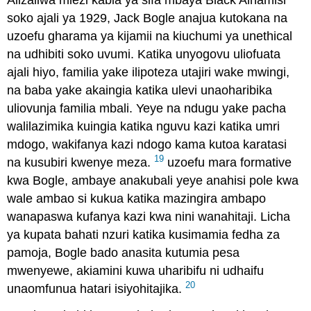
soko ajali ya 1929, Jack Bogle anajua kutokana na
uzoefu gharama ya kijamii na kiuchumi ya unethical
na udhibiti soko uvumi. Katika unyogovu uliofuata
ajali hiyo, familia yake ilipoteza utajiri wake mwingi,
na baba yake akaingia katika ulevi unaoharibika
uliovunja familia mbali. Yeye na ndugu yake pacha
walilazimika kuingia katika nguvu kazi katika umri
mdogo, wakifanya kazi ndogo kama kutoa karatasi
19
na kusubiri kwenye meza.
uzoefu mara formative
kwa Bogle, ambaye anakubali yeye anahisi pole kwa
wale ambao si kukua katika mazingira ambapo
wanapaswa kufanya kazi kwa nini wanahitaji. Licha
ya kupata bahati nzuri katika kusimamia fedha za
pamoja, Bogle bado anasita kutumia pesa
mwenyewe, akiamini kuwa uharibifu ni udhaifu
20
unaomfunua hatari isiyohitajika.