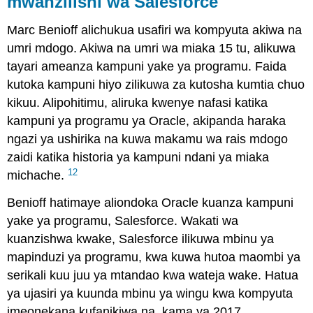
mwanzilishi wa Salesforce
Marc Benioff alichukua usafiri wa kompyuta akiwa na
umri mdogo. Akiwa na umri wa miaka 15 tu, alikuwa
tayari ameanza kampuni yake ya programu. Faida
kutoka kampuni hiyo zilikuwa za kutosha kumtia chuo
kikuu. Alipohitimu, aliruka kwenye nafasi katika
kampuni ya programu ya Oracle, akipanda haraka
ngazi ya ushirika na kuwa makamu wa rais mdogo
zaidi katika historia ya kampuni ndani ya miaka
12
michache.
Benioff hatimaye aliondoka Oracle kuanza kampuni
yake ya programu, Salesforce. Wakati wa
kuanzishwa kwake, Salesforce ilikuwa mbinu ya
mapinduzi ya programu, kwa kuwa hutoa maombi ya
serikali kuu juu ya mtandao kwa wateja wake. Hatua
ya ujasiri ya kuunda mbinu ya wingu kwa kompyuta
imeonekana kufanikiwa na, kama ya 2017,