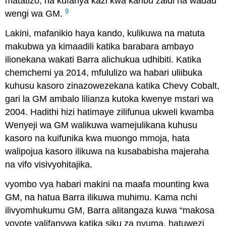
matatizo, na kufanya kazi kwa karibu zaidi na wadau
9
wengi wa GM.
Lakini, mafanikio haya kando, kulikuwa na matuta
makubwa ya kimaadili katika barabara ambayo
ilionekana wakati Barra alichukua udhibiti. Katika
chemchemi ya 2014, mfululizo wa habari uliibuka
kuhusu kasoro zinazowezekana katika Chevy Cobalt,
gari la GM ambalo lilianza kutoka kwenye mstari wa
2004. Hadithi hizi hatimaye zilifunua ukweli kwamba
Wenyeji wa GM walikuwa wamejulikana kuhusu
kasoro na kuifunika kwa muongo mmoja, hata
walipojua kasoro ilikuwa na kusababisha majeraha
na vifo visivyohitajika.
vyombo vya habari makini na maafa mounting kwa
GM, na hatua Barra ilikuwa muhimu. Kama nchi
ilivyomhukumu GM, Barra alitangaza kuwa “makosa
yoyote yalifanywa katika siku za nyuma, hatuwezi