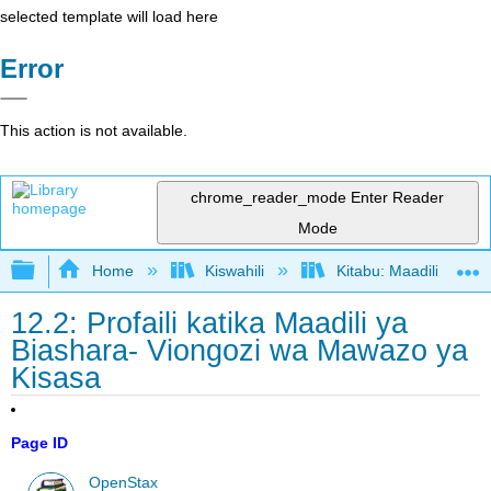
selected template will load here
Error
This action is not available.
chrome_reader_mode
Enter Reader
Mode
Expand/collapse global hierarchy
Home
Kiswahili
Kitabu: Maadili ya Bi
12.2: Profaili katika Maadili ya
Biashara- Viongozi wa Mawazo ya
Kisasa
Page ID
OpenStax