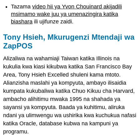
Tazama
video hii ya Yvon Chouinard akijadili
msimamo wake juu ya umenazingira katika
biashara
ili ujifunze zaidi.
Tony Hsieh, Mkurugenzi Mtendaji wa
ZapPOS
Alizaliwa na wahamiaji Taiwan katika Illinois na
kukulia kwa kiasi kikubwa katika San Francisco Bay
Area, Tony Hsieh Excelled shuleni kama mtoto.
Alianzisha maslahi ya kompyuta, ambayo ilisaidia
kumpata kukubaliwa katika Chuo Kikuu cha Harvard,
ambacho alihitimu mwaka 1995 na shahada ya
sayansi ya kompyuta. Baada ya kuhitimu, aliruka
ndani ya ulimwengu wa ushirika kwa kuchukua nafasi
katika Oracle, database kubwa na kampuni ya
programu.