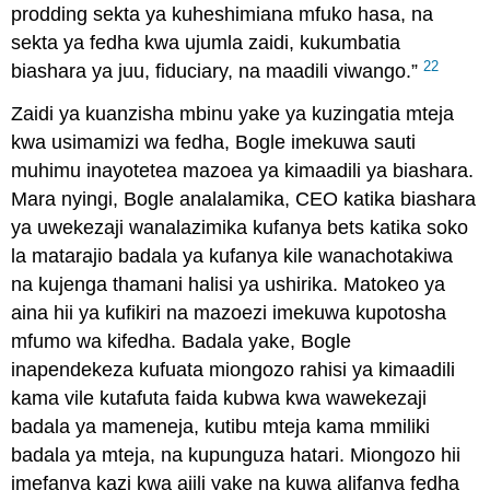
prodding sekta ya kuheshimiana mfuko hasa, na
sekta ya fedha kwa ujumla zaidi, kukumbatia
22
biashara ya juu, fiduciary, na maadili viwango.”
Zaidi ya kuanzisha mbinu yake ya kuzingatia mteja
kwa usimamizi wa fedha, Bogle imekuwa sauti
muhimu inayotetea mazoea ya kimaadili ya biashara.
Mara nyingi, Bogle analalamika, CEO katika biashara
ya uwekezaji wanalazimika kufanya bets katika soko
la matarajio badala ya kufanya kile wanachotakiwa
na kujenga thamani halisi ya ushirika. Matokeo ya
aina hii ya kufikiri na mazoezi imekuwa kupotosha
mfumo wa kifedha. Badala yake, Bogle
inapendekeza kufuata miongozo rahisi ya kimaadili
kama vile kutafuta faida kubwa kwa wawekezaji
badala ya mameneja, kutibu mteja kama mmiliki
badala ya mteja, na kupunguza hatari. Miongozo hii
imefanya kazi kwa ajili yake na kuwa alifanya fedha