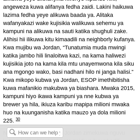
angeweza kuwa alifanya fedha zaidi. Lakini haikuwa
lazima fedha yeye alikuwa baada ya. Alitaka
wafanyakazi wake kujisikia walikuwa sehemu ya
kampuni na alikuwa na sauti katika shughuli zake.
Alihisi hii ilikuwa kitu kimaadili na neighborly kufanya.
Kwa mujibu wa Jordan, “Tunatumia muda mwingi
katika jambo hili linaloitwa kazi, na kama haliwezi
kujisikia joto na kama kila mtu unayemwona kila siku
ana mgongo wako, basi nadhani hilo ni janga halisi.”
Kwa mikopo kubwa ya Jordan, ESOP imethibitisha
kuwa mafanikio makubwa ya biashara. Mwaka 2015,
kampuni hiyo ikawa kampuni ya nne kubwa ya
brewer ya hila, ikiuza karibu mapipa milioni mwaka
huo na kuunganisha katika mauzo ya dola milioni
30
225.
Na kanuni za maadili za Jordan zimekuwa nguvu