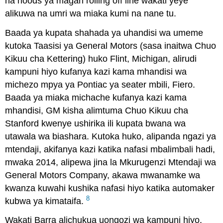
na hoods ya magari rolling off line wakati yeye
alikuwa na umri wa miaka kumi na nane tu.
Baada ya kupata shahada ya uhandisi wa umeme
kutoka Taasisi ya General Motors (sasa inaitwa Chuo
Kikuu cha Kettering) huko Flint, Michigan, alirudi
kampuni hiyo kufanya kazi kama mhandisi wa
michezo mpya ya Pontiac ya seater mbili, Fiero.
Baada ya miaka michache kufanya kazi kama
mhandisi, GM kisha alimtuma Chuo Kikuu cha
Stanford kwenye ushirika ili kupata bwana wa
utawala wa biashara. Kutoka huko, alipanda ngazi ya
mtendaji, akifanya kazi katika nafasi mbalimbali hadi,
mwaka 2014, alipewa jina la Mkurugenzi Mtendaji wa
General Motors Company, akawa mwanamke wa
kwanza kuwahi kushika nafasi hiyo katika automaker
8
kubwa ya kimataifa.
Wakati Barra alichukua uongozi wa kampuni hiyo,