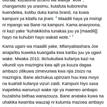
changamoto ya urasimu, kutafuta kuboresha
kuendelea, kutibu duka kama brand, na kuwa
4
kampuni ya kitaifa na jirani.
Maadili haya ya msingi
ni mpango wa Bane na kampuni. Kama anavyoona,
ni kazi yake “kuhakikisha tunakaa juu ya [maadili]]
5
hayo na kuhubiri hayo wakati wote.”
Kama ugani wa maadili yake, Mfanyabiashara Joe
anajaribu kuweka kuangalia kwa karibu juu ya ugavi
wake. Mwaka 2010, ilichukuliwa kufanya kazi na
vikundi vya mazingira kwa ajili ya kuuza dagaa
ambazo zilikuwa zimevunwa kwa njia zisizo na
mazingira. Bane alichukua upinzani huu kwa moyo
na kuahidi kufanya vizuri zaidi. Kampuni hiyo sasa
inapeleka wanunuzi wake nje ya maeneo ambapo
huzalisha bidhaa wanazouza. Bane anataka kuwa na
uhakika kwamba wauzaji ni kutumia mazoea ambayo