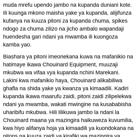
muda mrefu upendo jambo na kupanda duniani kote.
Ili kuunga mkono maisha yake ya kupanda, alijifunza
kufanya na kuuza pitoni za kupanda chuma, spikes
ndogo za chuma zilizo na jicho ambalo wapandaji
huendesha gari ndani ya mwamba ili kuongoza
kamba yao.
Biashara ya pitoni imeonekana kuwa na mafanikio na
hatimaye ikawa Chouinard Equipment, muuzaji
mkubwa wa vifaa vya kupanda nchini Marekani.
Lakini kwa mafanikio haya, Chouinard alikabiliwa
ghafla na shida yake ya kwanza ya kimaadili. Kadiri
kupanda ikawa maarufu zaidi, pitoni zaidi zilipelekwa
ndani ya mwamba, wakati mwingine na kusababisha
uharibifu mkubwa. Hili lilikuwa jambo la ndani la
Chouinard maana ya mazingira haikuweza kuvumilia,
kwa hiyo alifanya hoja ya kimaadili ya kuondokana na
pitons na kuuza zaidi ya kirafiki wa mazingira ya