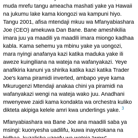
muda mrefu tangu ameacha mashati yake ya Hawaii
na jukumu lake kama kiongozi wa kampuni hiyo.
Tangu 2001, afisa mtendaji mkuu wa Mfanyabiashara
Joe (CEO) amekuwa Dan Bane. Bane ameshikilia
imara juu ya maadili ya maadili imara miongo kadhaa
kabla. Kama sehemu ya mbinu yake ya uongozi,
mara nyingi anafanya kazi katika maduka yake ili
aweze kuingiliana na wateja na wafanyakazi. Yeye
anafikiria kanuni ya shirika katika kazi katika Trader
Joe's kama piramidi inverted, ambapo yeye kama
Mkurugenzi Mtendaji anakaa chini ya piramidi na
wafanyakazi wengi na wateja wako juu. Anadhani
mwenyewe zaidi kama kondakta wa orchestra kuliko
3
dikteta akipiga kelele amri kwa underlings yake.
Mfanyabiashara wa Bane Joe ana maadili saba ya
msingi: kuonyesha uadilifu, kuwa inayotokana na
bidhaa, kuzalisha uzoefu wa wateja “wow”,