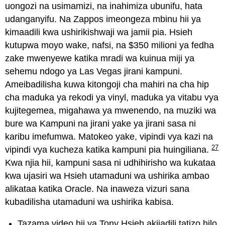
uongozi na usimamizi, na inahimiza ubunifu, hata
udanganyifu. Na Zappos imeongeza mbinu hii ya
kimaadili kwa ushirikishwaji wa jamii pia. Hsieh
kutupwa moyo wake, nafsi, na $350 milioni ya fedha
zake mwenyewe katika mradi wa kuinua miji ya
sehemu ndogo ya Las Vegas jirani kampuni.
Ameibadilisha kuwa kitongoji cha mahiri na cha hip
cha maduka ya rekodi ya vinyl, maduka ya vitabu vya
kujitegemea, migahawa ya mwenendo, na muziki wa
bure wa Kampuni na jirani yake ya jirani sasa ni
karibu imefumwa. Matokeo yake, vipindi vya kazi na
27
vipindi vya kucheza katika kampuni pia huingiliana.
Kwa njia hii, kampuni sasa ni udhihirisho wa kukataa
kwa ujasiri wa Hsieh utamaduni wa ushirika ambao
alikataa katika Oracle. Na inaweza vizuri sana
kubadilisha utamaduni wa ushirika kabisa.
Tazama
video hii ya Tony Hsieh akijadili tatizo hilo