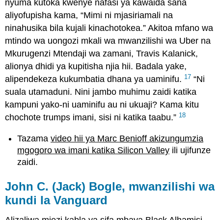
nyuma kutoka kwenye nafasi ya kawaida sana
aliyofupisha kama, “Mimi ni mjasiriamali na
ninahusika bila kujali kinachotokea.” Akitoa mfano wa
mtindo wa uongozi mkali wa mwanzilishi wa Uber na
Mkurugenzi Mtendaji wa zamani, Travis Kalanick,
alionya dhidi ya kupitisha njia hii. Badala yake,
17
alipendekeza kukumbatia dhana ya uaminifu.
“Ni
suala utamaduni. Nini jambo muhimu zaidi katika
kampuni yako-ni uaminifu au ni ukuaji? Kama kitu
18
chochote trumps imani, sisi ni katika taabu.”
Tazama
video hii ya Marc Benioff akizungumzia
mgogoro wa imani katika Silicon Valley
ili ujifunze
zaidi.
John C. (Jack) Bogle, mwanzilishi wa
kundi la Vanguard
Alizaliwa miezi kabla ya sifa mbaya Black Alhamisi