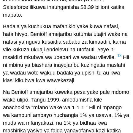
Salesforce ilikuwa inaunganisha $8.39 bilioni katika
mapato.
Badala ya kuchukua mafanikio yake kuwa nafasi,
hata hivyo, Benioff amejaribu kutumia utajiri wake na
nafasi ya nguvu kusaidia sababu za kimaadili, kama
vile kukuza ukuaji endelevu na utofauti. Yeye ni
13
msaidizi mkubwa wa ubepari wa wadau vilevile.
Hii
ni mbinu ya biashara inayojaribu kuzingatia maslahi
ya wadau wote wakuu badala ya upishi tu au kwa
kiasi kikubwa kwa wawekezaji.
Na Benioff amejaribu kuweka pesa yake pale mdomo
wake ulipo. Tangu 1999, amedumisha kile
anachokiita “mfano wake wa 1-1-1.” Hii ni mpango
wa kampuni ambayo huchangia 1% ya usawa, 1% ya
muda wa mfanyakazi, na 1% ya bidhaa kwa
mashirika yasiyo ya faida yanayofanya kazi katika