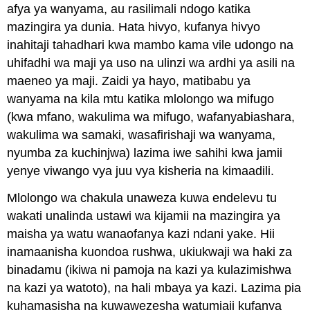
afya ya wanyama, au rasilimali ndogo katika
mazingira ya dunia. Hata hivyo, kufanya hivyo
inahitaji tahadhari kwa mambo kama vile udongo na
uhifadhi wa maji ya uso na ulinzi wa ardhi ya asili na
maeneo ya maji. Zaidi ya hayo, matibabu ya
wanyama na kila mtu katika mlolongo wa mifugo
(kwa mfano, wakulima wa mifugo, wafanyabiashara,
wakulima wa samaki, wasafirishaji wa wanyama,
nyumba za kuchinjwa) lazima iwe sahihi kwa jamii
yenye viwango vya juu vya kisheria na kimaadili.
Mlolongo wa chakula unaweza kuwa endelevu tu
wakati unalinda ustawi wa kijamii na mazingira ya
maisha ya watu wanaofanya kazi ndani yake. Hii
inamaanisha kuondoa rushwa, ukiukwaji wa haki za
binadamu (ikiwa ni pamoja na kazi ya kulazimishwa
na kazi ya watoto), na hali mbaya ya kazi. Lazima pia
kuhamasisha na kuwawezesha watumiaji kufanya