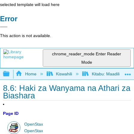
selected template will load here
Error
This action is not available.
chrome_reader_mode
Enter Reader
Mode
Expand/collapse global hierarchy
Home
Kiswahili
Kitabu: Maadili ya Bi
8.6: Haki za Wanyama na Athari za
Biashara
Page ID
OpenStax
OpenStax