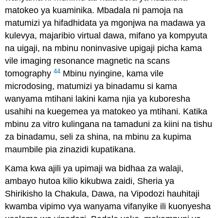
matokeo ya kuaminika. Mbadala ni pamoja na
matumizi ya hifadhidata ya mgonjwa na madawa ya
kulevya, majaribio virtual dawa, mifano ya kompyuta
na uigaji, na mbinu noninvasive upigaji picha kama
vile imaging resonance magnetic na scans
44
tomography
Mbinu nyingine, kama vile
microdosing, matumizi ya binadamu si kama
wanyama mtihani lakini kama njia ya kuboresha
usahihi na kuegemea ya matokeo ya mtihani. Katika
mbinu za vitro kulingana na tamaduni za kiini na tishu
za binadamu, seli za shina, na mbinu za kupima
maumbile pia zinazidi kupatikana.
Kama kwa ajili ya upimaji wa bidhaa za walaji,
ambayo hutoa kilio kikubwa zaidi, Sheria ya
Shirikisho la Chakula, Dawa, na Vipodozi hauhitaji
kwamba vipimo vya wanyama vifanyike ili kuonyesha