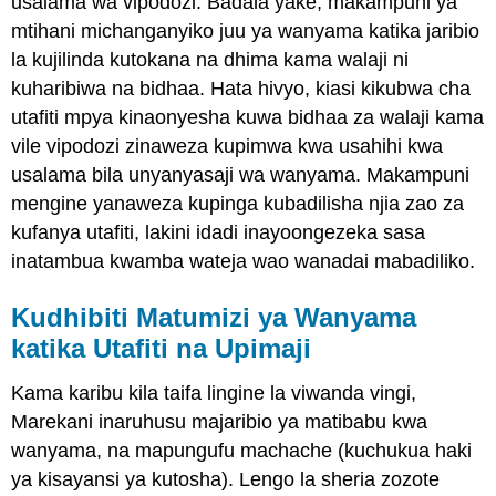
usalama wa vipodozi. Badala yake, makampuni ya
mtihani michanganyiko juu ya wanyama katika jaribio
la kujilinda kutokana na dhima kama walaji ni
kuharibiwa na bidhaa. Hata hivyo, kiasi kikubwa cha
utafiti mpya kinaonyesha kuwa bidhaa za walaji kama
vile vipodozi zinaweza kupimwa kwa usahihi kwa
usalama bila unyanyasaji wa wanyama. Makampuni
mengine yanaweza kupinga kubadilisha njia zao za
kufanya utafiti, lakini idadi inayoongezeka sasa
inatambua kwamba wateja wao wanadai mabadiliko.
Kudhibiti Matumizi ya Wanyama
katika Utafiti na Upimaji
Kama karibu kila taifa lingine la viwanda vingi,
Marekani inaruhusu majaribio ya matibabu kwa
wanyama, na mapungufu machache (kuchukua haki
ya kisayansi ya kutosha). Lengo la sheria zozote