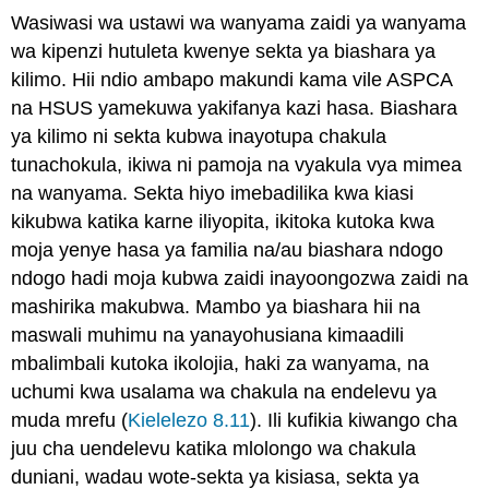
Wasiwasi wa ustawi wa wanyama zaidi ya wanyama
wa kipenzi hutuleta kwenye sekta ya biashara ya
kilimo. Hii ndio ambapo makundi kama vile ASPCA
na HSUS yamekuwa yakifanya kazi hasa. Biashara
ya kilimo ni sekta kubwa inayotupa chakula
tunachokula, ikiwa ni pamoja na vyakula vya mimea
na wanyama. Sekta hiyo imebadilika kwa kiasi
kikubwa katika karne iliyopita, ikitoka kutoka kwa
moja yenye hasa ya familia na/au biashara ndogo
ndogo hadi moja kubwa zaidi inayoongozwa zaidi na
mashirika makubwa. Mambo ya biashara hii na
maswali muhimu na yanayohusiana kimaadili
mbalimbali kutoka ikolojia, haki za wanyama, na
uchumi kwa usalama wa chakula na endelevu ya
muda mrefu (
Kielelezo 8.11
). Ili kufikia kiwango cha
juu cha uendelevu katika mlolongo wa chakula
duniani, wadau wote-sekta ya kisiasa, sekta ya