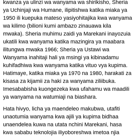
kwanza ya ulinzi wa wanyama wa shirikisho, Sheria
ya Uchinjaji wa Humane, ilipitishwa katika miaka ya
1950 ili kuepuka mateso yasiyohitajika kwa wanyama
wa kilimo (bilioni kumi ambazo zinauawa kila
mwaka). Sheria muhimu zaidi ya Marekani inayozuia
ukatili kwa wanyama katika mazingira ya maabara
ilitungwa mwaka 1966; Sheria ya Ustawi wa
Wanyama inahitaji hali ya msingi ya kibinadamu
kuhifadhiwa kwa wanyama katika vituo vya kupima.
Hatimaye, katika miaka ya 1970 na 1980, harakati za
kisasa za kijamii za haki za wanyama ziliibuka.
Imesababisha kuongezeka kwa ufahamu wa maadili
ya wanyama na watumiaji na biashara.
Hata hivyo, licha ya maendeleo makubwa, utafiti
unaotumia wanyama kwa ajili ya kupima bidhaa
unaendelea kuwa na utata nchini Marekani, hasa
kwa sababu teknolojia iliyoboreshwa imetoa njia