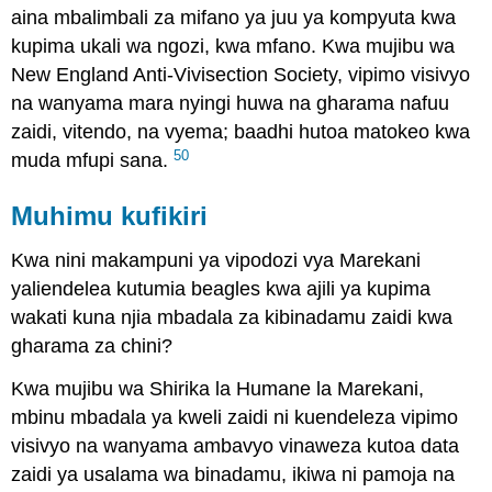
aina mbalimbali za mifano ya juu ya kompyuta kwa
kupima ukali wa ngozi, kwa mfano. Kwa mujibu wa
New England Anti-Vivisection Society, vipimo visivyo
na wanyama mara nyingi huwa na gharama nafuu
zaidi, vitendo, na vyema; baadhi hutoa matokeo kwa
50
muda mfupi sana.
Muhimu kufikiri
Kwa nini makampuni ya vipodozi vya Marekani
yaliendelea kutumia beagles kwa ajili ya kupima
wakati kuna njia mbadala za kibinadamu zaidi kwa
gharama za chini?
Kwa mujibu wa Shirika la Humane la Marekani,
mbinu mbadala ya kweli zaidi ni kuendeleza vipimo
visivyo na wanyama ambavyo vinaweza kutoa data
zaidi ya usalama wa binadamu, ikiwa ni pamoja na