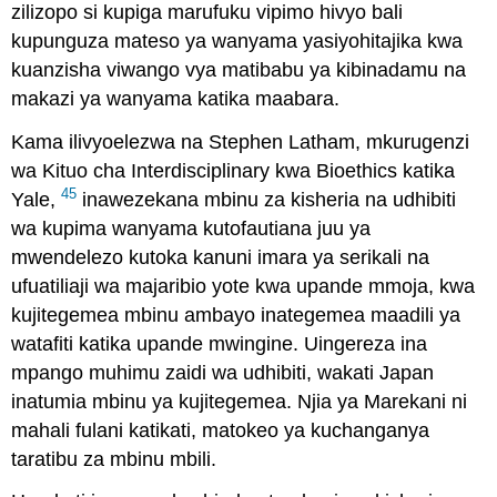
zilizopo si kupiga marufuku vipimo hivyo bali
kupunguza mateso ya wanyama yasiyohitajika kwa
kuanzisha viwango vya matibabu ya kibinadamu na
makazi ya wanyama katika maabara.
Kama ilivyoelezwa na Stephen Latham, mkurugenzi
wa Kituo cha Interdisciplinary kwa Bioethics katika
45
Yale,
inawezekana mbinu za kisheria na udhibiti
wa kupima wanyama kutofautiana juu ya
mwendelezo kutoka kanuni imara ya serikali na
ufuatiliaji wa majaribio yote kwa upande mmoja, kwa
kujitegemea mbinu ambayo inategemea maadili ya
watafiti katika upande mwingine. Uingereza ina
mpango muhimu zaidi wa udhibiti, wakati Japan
inatumia mbinu ya kujitegemea. Njia ya Marekani ni
mahali fulani katikati, matokeo ya kuchanganya
taratibu za mbinu mbili.