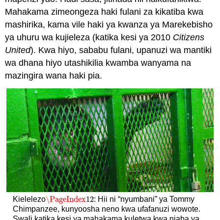
Mahakama zimeongeza haki fulani za kikatiba kwa
mashirika, kama vile haki ya kwanza ya Marekebisho
ya uhuru wa kujieleza (katika kesi ya 2010
Citizens
United
). Kwa hiyo, sababu fulani, upanuzi wa mantiki
wa dhana hiyo utashikilia kwamba wanyama na
mazingira wana haki pia.
\PageIndex
12
Kielelezo
: Hii ni “nyumbani” ya Tommy
\PageIndex
12
Chimpanzee, kunyoosha neno kwa ufafanuzi wowote.
Swali katika kesi ya mahakama kuletwa kwa niaba ya