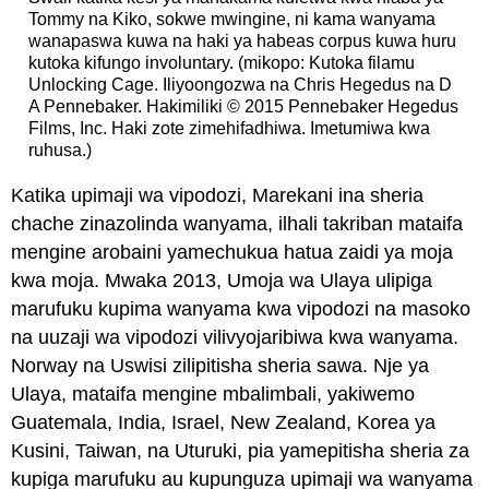
Tommy na Kiko, sokwe mwingine, ni kama wanyama
wanapaswa kuwa na haki ya habeas corpus kuwa huru
kutoka kifungo involuntary. (mikopo: Kutoka filamu
Unlocking Cage. Iliyoongozwa na Chris Hegedus na D
A Pennebaker. Hakimiliki © 2015 Pennebaker Hegedus
Films, Inc. Haki zote zimehifadhiwa. Imetumiwa kwa
ruhusa.)
Katika upimaji wa vipodozi, Marekani ina sheria
chache zinazolinda wanyama, ilhali takriban mataifa
mengine arobaini yamechukua hatua zaidi ya moja
kwa moja. Mwaka 2013, Umoja wa Ulaya ulipiga
marufuku kupima wanyama kwa vipodozi na masoko
na uuzaji wa vipodozi vilivyojaribiwa kwa wanyama.
Norway na Uswisi zilipitisha sheria sawa. Nje ya
Ulaya, mataifa mengine mbalimbali, yakiwemo
Guatemala, India, Israel, New Zealand, Korea ya
Kusini, Taiwan, na Uturuki, pia yamepitisha sheria za
kupiga marufuku au kupunguza upimaji wa wanyama