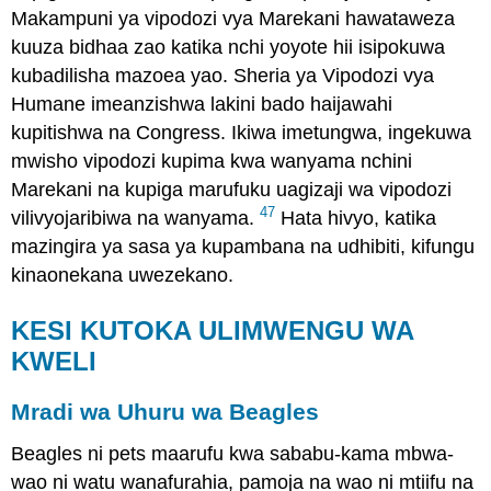
Makampuni ya vipodozi vya Marekani hawataweza
kuuza bidhaa zao katika nchi yoyote hii isipokuwa
kubadilisha mazoea yao. Sheria ya Vipodozi vya
Humane imeanzishwa lakini bado haijawahi
kupitishwa na Congress. Ikiwa imetungwa, ingekuwa
mwisho vipodozi kupima kwa wanyama nchini
Marekani na kupiga marufuku uagizaji wa vipodozi
47
vilivyojaribiwa na wanyama.
Hata hivyo, katika
mazingira ya sasa ya kupambana na udhibiti, kifungu
kinaonekana uwezekano.
KESI KUTOKA ULIMWENGU WA
KWELI
Mradi wa Uhuru wa Beagles
Beagles ni pets maarufu kwa sababu-kama mbwa-
wao ni watu wanafurahia, pamoja na wao ni mtiifu na