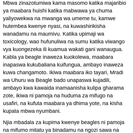
Mbwa zinazotumiwa kama masomo katika majaribio
ya maabara huishi katika mabwawa ya chuma
yaliyowekwa na mwanga wa umeme tu, kamwe
hutembea kwenye nyasi, na kuwashirikisha
wanadamu na maumivu. Katika upimaji wa
toxicology, wao hufunuliwa na sumu katika viwango
vya kuongezeka ili kuamua wakati gani wanaugua.
Kabla ya beagle inaweza kuokolewa, maabara
inapaswa kukubaliana kuifungua, ambayo inaweza
kuwa changamoto. Ikiwa maabara iko tayari, Mradi
wa Uhuru wa Beagle bado unapaswa kujadili,
ambayo kwa kawaida inamaanisha kulipa gharama
zote, ikiwa ni pamoja na huduma za mifugo na
usafiri, na kufuta maabara ya dhima yote, na kisha
kupata mbwa nyumbani.
Njia mbadala za kupima kwenye beagles ni pamoja
na mifumo mitatu ya binadamu na ngozi sawa na