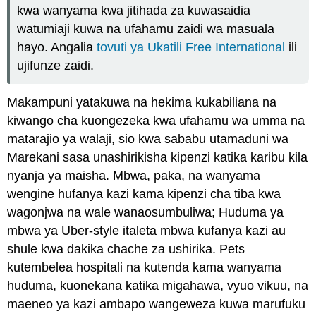
kwa wanyama kwa jitihada za kuwasaidia
watumiaji kuwa na ufahamu zaidi wa masuala
hayo. Angalia
tovuti ya Ukatili Free International
ili
ujifunze zaidi.
Makampuni yatakuwa na hekima kukabiliana na
kiwango cha kuongezeka kwa ufahamu wa umma na
matarajio ya walaji, sio kwa sababu utamaduni wa
Marekani sasa unashirikisha kipenzi katika karibu kila
nyanja ya maisha. Mbwa, paka, na wanyama
wengine hufanya kazi kama kipenzi cha tiba kwa
wagonjwa na wale wanaosumbuliwa; Huduma ya
mbwa ya Uber-style italeta mbwa kufanya kazi au
shule kwa dakika chache za ushirika. Pets
kutembelea hospitali na kutenda kama wanyama
huduma, kuonekana katika migahawa, vyuo vikuu, na
maeneo ya kazi ambapo wangeweza kuwa marufuku