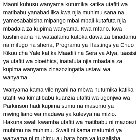
Maoni kuhusu wanyama kutumika katika utafiti wa
matibabu yanabadilika kwa njia muhimu sana na
yamesababisha mipango mbalimbali kutafuta njia
mbadala za kupima wanyama. Kwa mfano, kwa
kushirikiana na wataalamu kutoka dawa za binadamu
na mifugo na sheria, Programu ya Hastings ya Chuo
Kikuu cha Yale katika Maadili na Sera ya Afya, taasisi
ya utafiti wa bioethics, inatafuta njia mbadala za
kupima wanyama zinazozingatia ustawi wa
wanyama.
Wanyama kama vile nyani na mbwa hutumika katika
utafiti wa kimatibabu kuanzia utafiti wa ugonjwa wa
Parkinson hadi kupima sumu na masomo ya
mwingiliano wa madawa ya kulevya na mizio.
Hakuna swali kwamba utafiti wa matibabu ni mazoezi
muhimu na muhimu. Swali ni kama matumizi ya
wanyama ni muhimu au hata bora ya kuzalisha