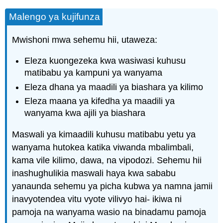
Malengo ya kujifunza
Mwishoni mwa sehemu hii, utaweza:
Eleza kuongezeka kwa wasiwasi kuhusu
matibabu ya kampuni ya wanyama
Eleza dhana ya maadili ya biashara ya kilimo
Eleza maana ya kifedha ya maadili ya
wanyama kwa ajili ya biashara
Maswali ya kimaadili kuhusu matibabu yetu ya
wanyama hutokea katika viwanda mbalimbali,
kama vile kilimo, dawa, na vipodozi. Sehemu hii
inashughulikia maswali haya kwa sababu
yanaunda sehemu ya picha kubwa ya namna jamii
inavyotendea vitu vyote vilivyo hai- ikiwa ni
pamoja na wanyama wasio na binadamu pamoja