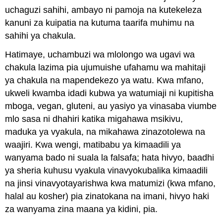
uchaguzi sahihi, ambayo ni pamoja na kutekeleza
kanuni za kuipatia na kutuma taarifa muhimu na
sahihi ya chakula.
Hatimaye, uchambuzi wa mlolongo wa ugavi wa
chakula lazima pia ujumuishe ufahamu wa mahitaji
ya chakula na mapendekezo ya watu. Kwa mfano,
ukweli kwamba idadi kubwa ya watumiaji ni kupitisha
mboga, vegan, gluteni, au yasiyo ya vinasaba viumbe
mlo sasa ni dhahiri katika migahawa msikivu,
maduka ya vyakula, na mikahawa zinazotolewa na
waajiri. Kwa wengi, matibabu ya kimaadili ya
wanyama bado ni suala la falsafa; hata hivyo, baadhi
ya sheria kuhusu vyakula vinavyokubalika kimaadili
na jinsi vinavyotayarishwa kwa matumizi (kwa mfano,
halal au kosher) pia zinatokana na imani, hivyo haki
za wanyama zina maana ya kidini, pia.