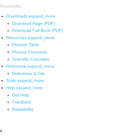
Readability
Downloads
expand_more
Download Page (PDF)
Download Full Book (PDF)
Resources
expand_more
Periodic Table
Physics Constants
Scientific Calculator
Reference
expand_more
Reference & Cite
Tools
expand_more
Help
expand_more
Get Help
Feedback
Readability
x