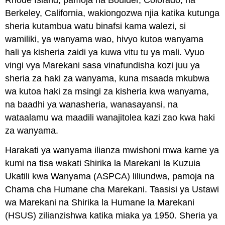
Rhode Island, pamoja na Boulder, Colorado, na
Berkeley, California, wakiongozwa njia katika kutunga
sheria kutambua watu binafsi kama walezi, si
wamiliki, ya wanyama wao, hivyo kutoa wanyama
hali ya kisheria zaidi ya kuwa vitu tu ya mali. Vyuo
vingi vya Marekani sasa vinafundisha kozi juu ya
sheria za haki za wanyama, kuna msaada mkubwa
wa kutoa haki za msingi za kisheria kwa wanyama,
na baadhi ya wanasheria, wanasayansi, na
wataalamu wa maadili wanajitolea kazi zao kwa haki
za wanyama.
Harakati ya wanyama ilianza mwishoni mwa karne ya
kumi na tisa wakati Shirika la Marekani la Kuzuia
Ukatili kwa Wanyama (ASPCA) liliundwa, pamoja na
Chama cha Humane cha Marekani. Taasisi ya Ustawi
wa Marekani na Shirika la Humane la Marekani
(HSUS) zilianzishwa katika miaka ya 1950. Sheria ya