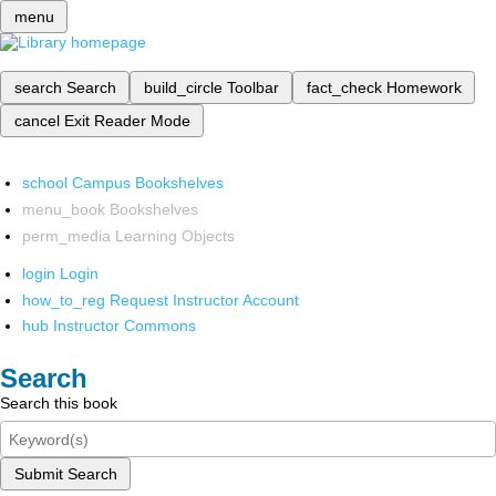
menu
search
Search
build_circle
Toolbar
fact_check
Homework
cancel
Exit Reader Mode
school
Campus Bookshelves
menu_book
Bookshelves
perm_media
Learning Objects
login
Login
how_to_reg
Request Instructor Account
hub
Instructor Commons
Search
Search this book
Submit Search