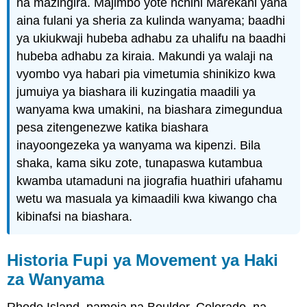
na mazingira. Majimbo yote nchini Marekani yana
aina fulani ya sheria za kulinda wanyama; baadhi
ya ukiukwaji hubeba adhabu za uhalifu na baadhi
hubeba adhabu za kiraia. Makundi ya walaji na
vyombo vya habari pia vimetumia shinikizo kwa
jumuiya ya biashara ili kuzingatia maadili ya
wanyama kwa umakini, na biashara zimegundua
pesa zitengenezwe katika biashara
inayoongezeka ya wanyama wa kipenzi. Bila
shaka, kama siku zote, tunapaswa kutambua
kwamba utamaduni na jiografia huathiri ufahamu
wetu wa masuala ya kimaadili kwa kiwango cha
kibinafsi na biashara.
Historia Fupi ya Movement ya Haki
za Wanyama