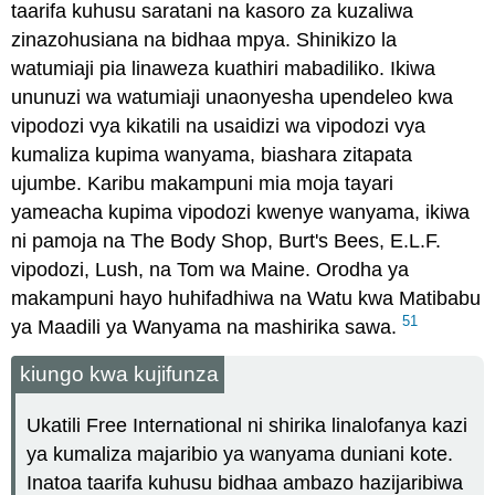
taarifa kuhusu saratani na kasoro za kuzaliwa
zinazohusiana na bidhaa mpya. Shinikizo la
watumiaji pia linaweza kuathiri mabadiliko. Ikiwa
ununuzi wa watumiaji unaonyesha upendeleo kwa
vipodozi vya kikatili na usaidizi wa vipodozi vya
kumaliza kupima wanyama, biashara zitapata
ujumbe. Karibu makampuni mia moja tayari
yameacha kupima vipodozi kwenye wanyama, ikiwa
ni pamoja na The Body Shop, Burt's Bees, E.L.F.
vipodozi, Lush, na Tom wa Maine. Orodha ya
makampuni hayo huhifadhiwa na Watu kwa Matibabu
51
ya Maadili ya Wanyama na mashirika sawa.
kiungo kwa kujifunza
Ukatili Free International ni shirika linalofanya kazi
ya kumaliza majaribio ya wanyama duniani kote.
Inatoa taarifa kuhusu bidhaa ambazo hazijaribiwa