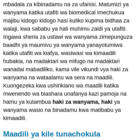
mbadala za kibinadamu na za ufanisi. Matumizi ya
wanyama katika utafiti wa biomedical imechukua
majibu kidogo kidogo hasi kuliko kupima bidhaa za
walaji, kwa sababu ya hali muhimu zaidi ya utafiti.
Ingawa sheria za ustawi wa wanyama zimepunguza
baadhi ya maumivu ya wanyama yanayotumiwa
katika utafiti wa kiafya, wasiwasi wa kimaadili
hubakia, na madaktari wa mifugo na madaktari
wanadai mabadiliko, kama vile vikundi vya haki za
wanyama na wataalamu wa sera na maadili.
Kuongezeka kwa ushirikiano wa maadili katika
mwenendo wa biashara unafanya kazi pamoja na
hamu ya kutambua
haki za wanyama, haki
ya
wanyama wasio na binadamu kwa matibabu ya
kimaadili.
Maadili ya kile tunachokula