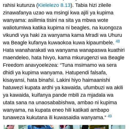
rahisi kutunza (
Kielelezo 8.13
). Tabia hizi zileile
zinawafanya uzao wa msingi kwa ajili ya kupima
wanyama: asilimia tisini na sita ya mbwa wote
waliotumiwa katika kupima ni beagles, na kuongoza
vikundi vya haki za wanyama kama Mradi wa Uhuru
48
wa Beagle kufanya kuwaokoa kuwa kipaumbele.
Hata wanaharakati wa wanyama wanapaswa kuathiri
maendeleo, hata hivyo, kama mkurugenzi wa Beagle
Freedom anavyoelezea: “Tuna msimamo wa sera
dhidi ya kupima wanyama. Hatupendi falsafa,
kisayansi, hata binafsi. Lakini hiyo haimaanishi
hatuwezi kupata ardhi ya kawaida, ufumbuzi wa akili
ya kawaida, kuifanya pande mbili za mjadala wa
utata sana na unaosababishwa, ambao ni kupima
wanyama, na kupata eneo hili katikati ambapo
49
tunaweza kukutana ili kuwasaidia wanyama.”