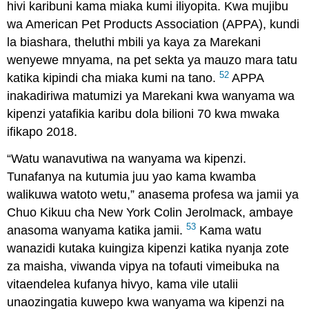
hivi karibuni kama miaka kumi iliyopita. Kwa mujibu
wa American Pet Products Association (APPA), kundi
la biashara, theluthi mbili ya kaya za Marekani
wenyewe mnyama, na pet sekta ya mauzo mara tatu
52
katika kipindi cha miaka kumi na tano.
APPA
inakadiriwa matumizi ya Marekani kwa wanyama wa
kipenzi yatafikia karibu dola bilioni 70 kwa mwaka
ifikapo 2018.
“Watu wanavutiwa na wanyama wa kipenzi.
Tunafanya na kutumia juu yao kama kwamba
walikuwa watoto wetu,” anasema profesa wa jamii ya
Chuo Kikuu cha New York Colin Jerolmack, ambaye
53
anasoma wanyama katika jamii.
Kama watu
wanazidi kutaka kuingiza kipenzi katika nyanja zote
za maisha, viwanda vipya na tofauti vimeibuka na
vitaendelea kufanya hivyo, kama vile utalii
unaozingatia kuwepo kwa wanyama wa kipenzi na