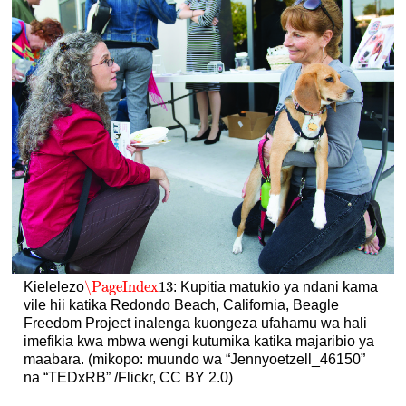
\PageIndex
13
Kielelezo
: Kupitia matukio ya ndani kama
\PageIndex
13
vile hii katika Redondo Beach, California, Beagle
Freedom Project inalenga kuongeza ufahamu wa hali
imefikia kwa mbwa wengi kutumika katika majaribio ya
maabara. (mikopo: muundo wa “Jennyoetzell_46150”
na “TEDxRB” /Flickr, CC BY 2.0)