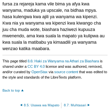
fursa za rejareja kama vile bima ya afya kwa
wanyama, maduka ya upscale, na bidhaa mpya.
hasa kulengwa kwa ajili ya wanyama wa kipenzi.
Kwa nia ya wanyama wa kipenzi kwa kiwango cha
juu cha muda wote, biashara haziwezi kupuuza
mwenendo, ama kwa suala la mapato ya kulipwa au
kwa suala la matibabu ya kimaadili ya wanyama
wenzao katika maabara.
This page titled
8.6: Haki za Wanyama na Athari za Biashara
is
shared under a
CC BY 4.0
license and was authored, remixed,
and/or curated by
OpenStax
via
source content
that was edited to
the style and standards of the LibreTexts platform.
Back to top
8.5: Usawa wa Mapato
8.7: Muhtasari