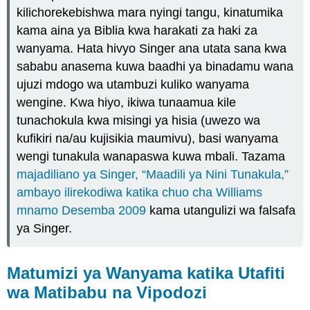
kilichorekebishwa mara nyingi tangu, kinatumika
kama aina ya Biblia kwa harakati za haki za
wanyama. Hata hivyo Singer ana utata sana kwa
sababu anasema kuwa baadhi ya binadamu wana
ujuzi mdogo wa utambuzi kuliko wanyama
wengine. Kwa hiyo, ikiwa tunaamua kile
tunachokula kwa misingi ya hisia (uwezo wa
kufikiri na/au kujisikia maumivu), basi wanyama
wengi tunakula wanapaswa kuwa mbali. Tazama
majadiliano ya Singer, “Maadili ya Nini Tunakula,”
ambayo ilirekodiwa katika chuo cha Williams
mnamo Desemba 2009
kama utangulizi wa falsafa
ya Singer.
Matumizi ya Wanyama katika Utafiti
wa Matibabu na Vipodozi