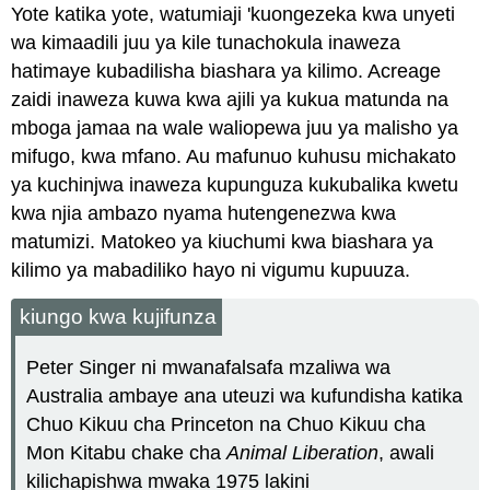
Yote katika yote, watumiaji 'kuongezeka kwa unyeti
wa kimaadili juu ya kile tunachokula inaweza
hatimaye kubadilisha biashara ya kilimo. Acreage
zaidi inaweza kuwa kwa ajili ya kukua matunda na
mboga jamaa na wale waliopewa juu ya malisho ya
mifugo, kwa mfano. Au mafunuo kuhusu michakato
ya kuchinjwa inaweza kupunguza kukubalika kwetu
kwa njia ambazo nyama hutengenezwa kwa
matumizi. Matokeo ya kiuchumi kwa biashara ya
kilimo ya mabadiliko hayo ni vigumu kupuuza.
kiungo kwa kujifunza
Peter Singer ni mwanafalsafa mzaliwa wa
Australia ambaye ana uteuzi wa kufundisha katika
Chuo Kikuu cha Princeton na Chuo Kikuu cha
Mon Kitabu chake cha
Animal Liberation
, awali
kilichapishwa mwaka 1975 lakini