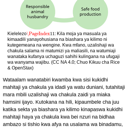
\PageIndex
11
Kielelezo
: Kila moja ya masuala ya
\PageIndex
11
kimaadili yanayohusiana na biashara ya kilimo ni
kutegemeana na wengine. Kwa mfano, uzalishaji wa
chakula salama ni matumizi ya maliasili, na watumiaji
wanataka kufanya uchaguzi sahihi kulingana na ufugaji
wa wanyama wajibu. (CC NA 4.0; Chuo Kikuu cha Rice
& OpenStax)
Wataalam wanatabiri kwamba kwa sisi kukidhi
mahitaji ya chakula ya idadi ya watu duniani, tutahitaji
mara mbili uzalishaji wa chakula zaidi ya miaka
hamsini ijayo. Kutokana na hili, kipaumbele cha juu
katika sekta ya biashara ya kilimo kinapaswa kukidhi
mahitaji haya ya chakula kwa bei nzuri na bidhaa
ambazo si tishio kwa afya na usalama wa binadamu,