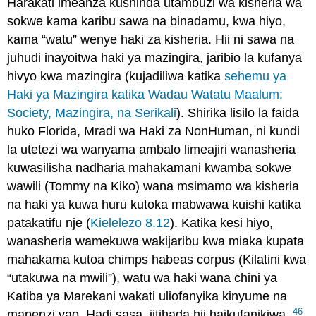
Harakati imeanza kushinda utambuzi wa kisheria wa
sokwe kama karibu sawa na binadamu, kwa hiyo,
kama “watu” wenye haki za kisheria. Hii ni sawa na
juhudi inayoitwa haki ya mazingira, jaribio la kufanya
hivyo kwa mazingira (kujadiliwa katika
sehemu ya
Haki ya Mazingira katika Wadau Watatu Maalum:
Society, Mazingira, na Serikali
). Shirika lisilo la faida
huko Florida, Mradi wa Haki za NonHuman, ni kundi
la utetezi wa wanyama ambalo limeajiri wanasheria
kuwasilisha nadharia mahakamani kwamba sokwe
wawili (Tommy na Kiko) wana msimamo wa kisheria
na haki ya kuwa huru kutoka mabwawa kuishi katika
patakatifu nje (
Kielelezo 8.12
). Katika kesi hiyo,
wanasheria wamekuwa wakijaribu kwa miaka kupata
mahakama kutoa chimps habeas corpus (Kilatini kwa
“utakuwa na mwili”), watu wa haki wana chini ya
Katiba ya Marekani wakati uliofanyika kinyume na
46
mapenzi yao. Hadi sasa, jitihada hii haikufanikiwa.