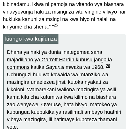
kibinadamu, ikiwa ni pamoja na vitendo vya biashara
vinavyovunja haki za msingi za vitu vingine vilivyo hai
hukiuka kanuni za msingi na kwa hiyo ni halali na
25
kinyume cha sheria.”
kiungo kwa kujifunza
Dhana ya haki ya dunia inategemea sana
majadiliano ya Garrett Hardin kuhusu janga la
26
commons
katika
Sayansi
mwaka wa 1968.
Uchunguzi huu wa kawaida wa mtanziko wa
mazingira unaelezea jinsi, kutoka nyakati za
kikoloni, Wamarekani waliona mazingira ya asili
kama kitu cha kutumiwa kwa kilimo na biashara
zao wenyewe. Overuse, hata hivyo, matokeo ya
kupungua kuepukika ya rasilimali ambayo huathiri
vibaya mazingira, ili hatimaye kupoteza thamani
yote.