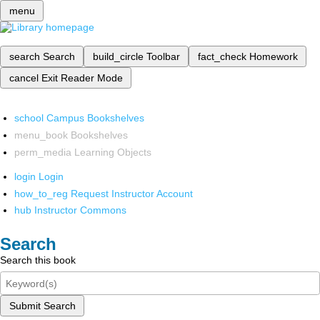
menu
search
Search
build_circle
Toolbar
fact_check
Homework
cancel
Exit Reader Mode
school
Campus Bookshelves
menu_book
Bookshelves
perm_media
Learning Objects
login
Login
how_to_reg
Request Instructor Account
hub
Instructor Commons
Search
Search this book
Submit Search