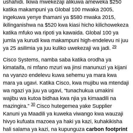
ushahidi. Ikiwa mwekezaji alikuwa ameweka $250
katika makampuni ya Global 100 mwaka 2005,
ingekuwa yenye thamani ya $580 mwaka 2015,
ikilinganishwa na $520 kwa kiasi hicho kilichowekeza
katika mfuko wa ripoti ya kawaida. Global 100 ya
jumla ya kurudi kwa makampuni high-endelevu ni juu
29
ya 25 asilimia ya juu kuliko uwekezaji wa jadi.
Cisco Systems, namba saba katika orodha ya
kimataifa, ni mfano mzuri wa jinsi manunuzi ya kijani
na vyanzo endelevu kuwa sehemu ya mara kwa
mara ya ugavi. Katika Cisco, kwa mujibu wa mtendaji
wa ngazi ya juu ya ugavi, “tunachukua umakini
wajibu wa kutoa bidhaa kwa njia ya kimaadili na
30
mazingira.”
Cisco hutegemea yake Supplier
Kanuni ya Maadili ya kuweka viwango kwa wauzaji
hivyo kufuata mazoea ya haki ya kazi, kuhakikisha
hali salama ya kazi, na kupunguza
carbon footprint