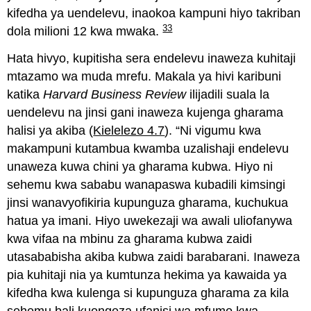
kifedha ya uendelevu, inaokoa kampuni hiyo takriban
33
dola milioni 12 kwa mwaka.
Hata hivyo, kupitisha sera endelevu inaweza kuhitaji
mtazamo wa muda mrefu. Makala ya hivi karibuni
katika
Harvard Business
Review
ilijadili suala la
uendelevu na jinsi gani inaweza kujenga gharama
halisi ya akiba (
Kielelezo 4.7
). “Ni vigumu kwa
makampuni kutambua kwamba uzalishaji endelevu
unaweza kuwa chini ya gharama kubwa. Hiyo ni
sehemu kwa sababu wanapaswa kubadili kimsingi
jinsi wanavyofikiria kupunguza gharama, kuchukua
hatua ya imani. Hiyo uwekezaji wa awali uliofanywa
kwa vifaa na mbinu za gharama kubwa zaidi
utasababisha akiba kubwa zaidi barabarani. Inaweza
pia kuhitaji nia ya kumtunza hekima ya kawaida ya
kifedha kwa kulenga si kupunguza gharama za kila