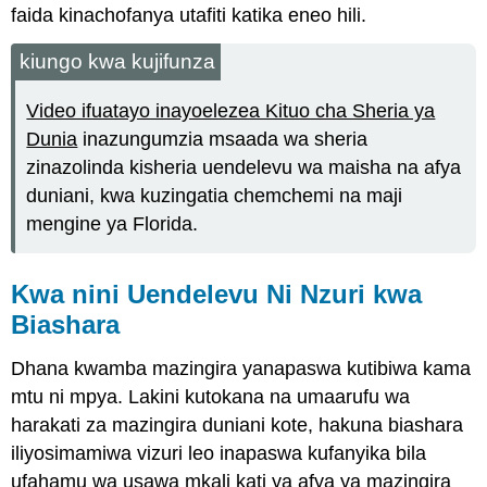
faida kinachofanya utafiti katika eneo hili.
kiungo kwa kujifunza
Video ifuatayo inayoelezea Kituo cha Sheria ya
Dunia
inazungumzia msaada wa sheria
zinazolinda kisheria uendelevu wa maisha na afya
duniani, kwa kuzingatia chemchemi na maji
mengine ya Florida.
Kwa nini Uendelevu Ni Nzuri kwa
Biashara
Dhana kwamba mazingira yanapaswa kutibiwa kama
mtu ni mpya. Lakini kutokana na umaarufu wa
harakati za mazingira duniani kote, hakuna biashara
iliyosimamiwa vizuri leo inapaswa kufanyika bila
ufahamu wa usawa mkali kati ya afya ya mazingira