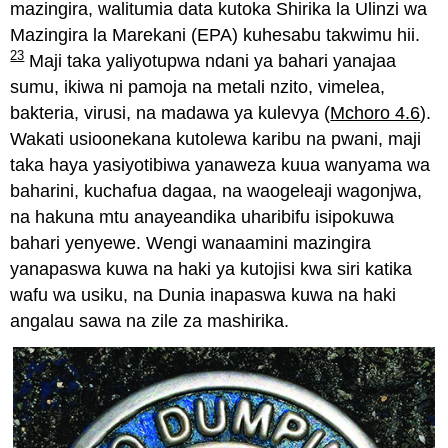
mazingira, walitumia data kutoka Shirika la Ulinzi wa
Mazingira la Marekani (EPA) kuhesabu takwimu hii.
23
Maji taka yaliyotupwa ndani ya bahari yanajaa
sumu, ikiwa ni pamoja na metali nzito, vimelea,
bakteria, virusi, na madawa ya kulevya (
Mchoro 4.6
).
Wakati usioonekana kutolewa karibu na pwani, maji
taka haya yasiyotibiwa yanaweza kuua wanyama wa
baharini, kuchafua dagaa, na waogeleaji wagonjwa,
na hakuna mtu anayeandika uharibifu isipokuwa
bahari yenyewe. Wengi wanaamini mazingira
yanapaswa kuwa na haki ya kutojisi kwa siri katika
wafu wa usiku, na Dunia inapaswa kuwa na haki
angalau sawa na zile za mashirika.