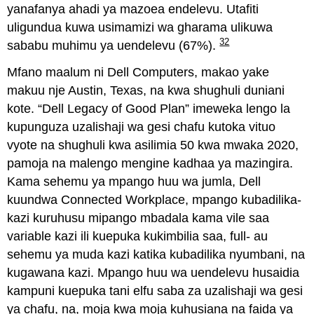
yanafanya ahadi ya mazoea endelevu. Utafiti
uligundua kuwa usimamizi wa gharama ulikuwa
32
sababu muhimu ya uendelevu (67%).
Mfano maalum ni Dell Computers, makao yake
makuu nje Austin, Texas, na kwa shughuli duniani
kote. “Dell Legacy of Good Plan” imeweka lengo la
kupunguza uzalishaji wa gesi chafu kutoka vituo
vyote na shughuli kwa asilimia 50 kwa mwaka 2020,
pamoja na malengo mengine kadhaa ya mazingira.
Kama sehemu ya mpango huu wa jumla, Dell
kuundwa Connected Workplace, mpango kubadilika-
kazi kuruhusu mipango mbadala kama vile saa
variable kazi ili kuepuka kukimbilia saa, full- au
sehemu ya muda kazi katika kubadilika nyumbani, na
kugawana kazi. Mpango huu wa uendelevu husaidia
kampuni kuepuka tani elfu saba za uzalishaji wa gesi
ya chafu, na, moja kwa moja kuhusiana na faida ya