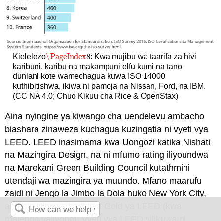
\PageIndex
8
Kielelezo
: Kwa mujibu wa taarifa za hivi
\PageIndex
8
karibuni, karibu na makampuni elfu kumi na tano
duniani kote wamechagua kuwa ISO 14000
kuthibitishwa, ikiwa ni pamoja na Nissan, Ford, na IBM.
(CC NA 4.0; Chuo Kikuu cha Rice & OpenStax)
Aina nyingine ya kiwango cha uendelevu ambacho
biashara zinaweza kuchagua kuzingatia ni vyeti vya
LEED. LEED inasimama kwa Uongozi katika Nishati
na Mazingira Design, na ni mfumo rating iliyoundwa
na Marekani Green Building Council kutathmini
utendaji wa mazingira ya muundo. Mfano maarufu
zaidi ni Jengo la Jimbo la Dola huko New York City,
ambalo lilipewa hadhi ya Gold ya LEED (kwa
majengo yaliyopo). Vyeti vya LEED vilikuwa ni