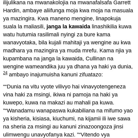
ilijulikana na mwanakolojia na mwanafalsafa Garrett
Hardin, ambaye aliifunga moja kwa moja na masuala
ya mazingira. Kwa maneno mengine, linapokuja
suala la maliasili,
janga la kawaida
linashikilia kuwa
watu hutumia rasilimali nyingi za bure kama
wanavyotaka, bila kujali mahitaji ya wengine au kwa
madhara ya mazingira ya muda mrefu. Kama njia ya
kupambana na janga la kawaida, Cullinan na
wengine wameandika juu ya dhana ya haki ya dunia,
24
ambayo inajumuisha kanuni zifuatazo:
“Dunia na vitu vyote vilivyo hai vinavyotengeneza
vina haki za msingi, ikiwa ni pamoja na haki ya
kuwepo, kuwa na makazi au mahali pa kuwa.
Wanadamu wanapaswa kukabiliana na mifumo yao
ya kisheria, kisiasa, kiuchumi, na kijamii ili iwe sawa
na sheria za msingi au kanuni zinazoongoza jinsi
ulimwengu unavyofanya kazi.
Vitendo vya