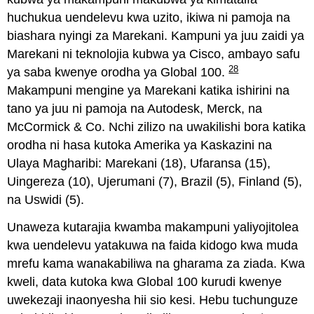
huchukua uendelevu kwa uzito, ikiwa ni pamoja na
biashara nyingi za Marekani. Kampuni ya juu zaidi ya
Marekani ni teknolojia kubwa ya Cisco, ambayo safu
28
ya saba kwenye orodha ya Global 100.
Makampuni mengine ya Marekani katika ishirini na
tano ya juu ni pamoja na Autodesk, Merck, na
McCormick & Co. Nchi zilizo na uwakilishi bora katika
orodha ni hasa kutoka Amerika ya Kaskazini na
Ulaya Magharibi: Marekani (18), Ufaransa (15),
Uingereza (10), Ujerumani (7), Brazil (5), Finland (5),
na Uswidi (5).
Unaweza kutarajia kwamba makampuni yaliyojitolea
kwa uendelevu yatakuwa na faida kidogo kwa muda
mrefu kama wanakabiliwa na gharama za ziada. Kwa
kweli, data kutoka kwa Global 100 kurudi kwenye
uwekezaji inaonyesha hii sio kesi. Hebu tuchunguze