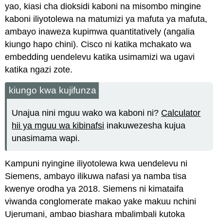
yao, kiasi cha dioksidi kaboni na misombo mingine
kaboni iliyotolewa na matumizi ya mafuta ya mafuta,
ambayo inaweza kupimwa quantitatively (angalia
kiungo hapo chini). Cisco ni katika mchakato wa
embedding uendelevu katika usimamizi wa ugavi
katika ngazi zote.
kiungo kwa kujifunza
Unajua nini mguu wako wa kaboni ni?
Calculator
hii ya mguu wa kibinafsi
inakuwezesha kujua
unasimama wapi.
Kampuni nyingine iliyotolewa kwa uendelevu ni
Siemens, ambayo ilikuwa nafasi ya namba tisa
kwenye orodha ya 2018. Siemens ni kimataifa
viwanda conglomerate makao yake makuu nchini
Ujerumani, ambao biashara mbalimbali kutoka