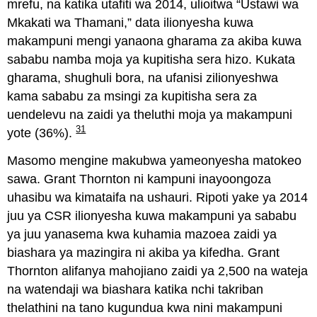
mrefu, na katika utafiti wa 2014, ulioitwa “Ustawi wa
Mkakati wa Thamani,” data ilionyesha kuwa
makampuni mengi yanaona gharama za akiba kuwa
sababu namba moja ya kupitisha sera hizo. Kukata
gharama, shughuli bora, na ufanisi zilionyeshwa
kama sababu za msingi za kupitisha sera za
uendelevu na zaidi ya theluthi moja ya makampuni
31
yote (36%).
Masomo mengine makubwa yameonyesha matokeo
sawa. Grant Thornton ni kampuni inayoongoza
uhasibu wa kimataifa na ushauri. Ripoti yake ya 2014
juu ya CSR ilionyesha kuwa makampuni ya sababu
ya juu yanasema kwa kuhamia mazoea zaidi ya
biashara ya mazingira ni akiba ya kifedha. Grant
Thornton alifanya mahojiano zaidi ya 2,500 na wateja
na watendaji wa biashara katika nchi takriban
thelathini na tano kugundua kwa nini makampuni