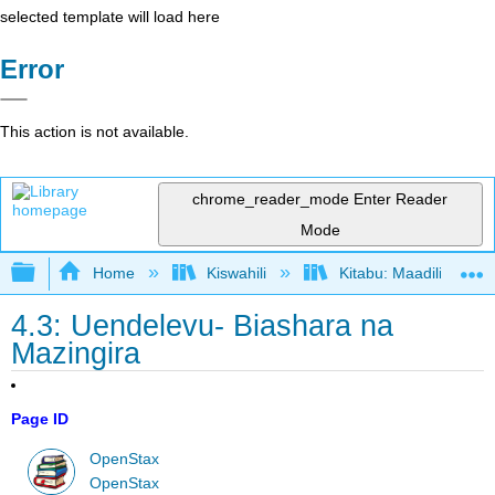
selected template will load here
Error
This action is not available.
chrome_reader_mode
Enter Reader
Mode
Expand/collapse global hierarchy
Home
Kiswahili
Kitabu: Maadili ya Bi
4.3: Uendelevu- Biashara na
Mazingira
Page ID
OpenStax
OpenStax