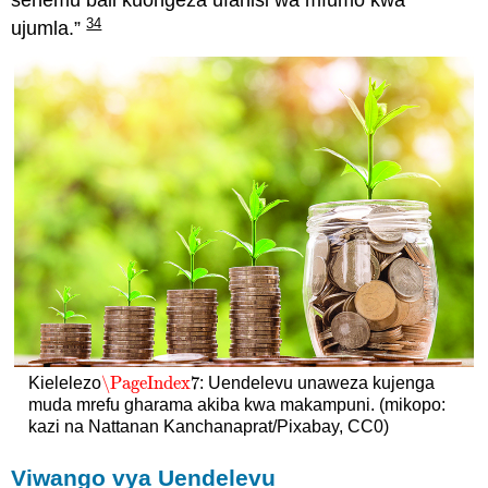
sehemu bali kuongeza ufanisi wa mfumo kwa
34
ujumla.”
\PageIndex
7
Kielelezo
: Uendelevu unaweza kujenga
\PageIndex
7
muda mrefu gharama akiba kwa makampuni. (mikopo:
kazi na Nattanan Kanchanaprat/Pixabay, CC0)
Viwango vya Uendelevu