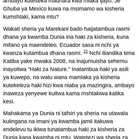
ambayo kuteseka madhara kwa miaka ijayo. Je
Ghuba ya Mexico kuwa na msimamo wa kisheria
kumshtaki, kama mtu?
Wakati sheria ya Marekani bado haijatambua rasmi
dhana ya kwamba Dunia ina haki za kisheria, kuna
mifano ya maendeleo. Ecuador sasa ni nchi ya
21
kwanza kutambua dhana rasmi.
Nchi iliandika tena
Katiba yake mwaka 2008, na inajumuisha sehemu
inayoitwa “Haki za Nature.” Inatambua haki ya asili
ya kuwepo, na watu wana mamlaka ya kisheria
kutekeleza haki hizi kwa niaba ya mazingira, ambayo
inaweza yenyewe kuitwa kama mshtakiwa katika
kesi.
Mahakama ya Dunia ni tafsiri ya sheria na utawala
kulingana na imani ya kwamba jamii itakuwa
endelevu tu ikiwa tunatambua haki za kisheria za
Dunia kana kwamba ni mtu. Watetezi wa sheria za