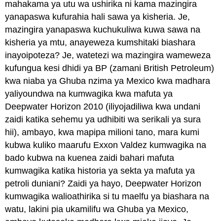
mahakama ya utu wa ushirika ni kama mazingira
yanapaswa kufurahia hali sawa ya kisheria. Je,
mazingira yanapaswa kuchukuliwa kuwa sawa na
kisheria ya mtu, anayeweza kumshitaki biashara
inayoipoteza? Je, watetezi wa mazingira wameweza
kufungua kesi dhidi ya BP (zamani British Petroleum)
kwa niaba ya Ghuba nzima ya Mexico kwa madhara
yaliyoundwa na kumwagika kwa mafuta ya
Deepwater Horizon 2010 (iliyojadiliwa kwa undani
zaidi katika sehemu ya udhibiti wa serikali ya sura
hii), ambayo, kwa mapipa milioni tano, mara kumi
kubwa kuliko maarufu Exxon Valdez kumwagika na
bado kubwa na kuenea zaidi bahari mafuta
kumwagika katika historia ya sekta ya mafuta ya
petroli duniani? Zaidi ya hayo, Deepwater Horizon
kumwagika walioathirika si tu maelfu ya biashara na
watu, lakini pia ukamilifu wa Ghuba ya Mexico,