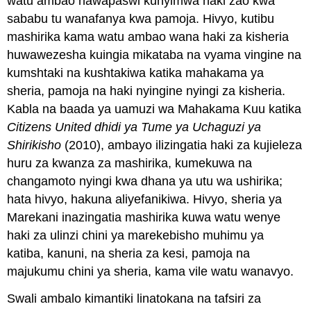
watu ambao hawapaswi kunyimwa haki zao kwa
sababu tu wanafanya kwa pamoja. Hivyo, kutibu
mashirika kama watu ambao wana haki za kisheria
huwawezesha kuingia mikataba na vyama vingine na
kumshtaki na kushtakiwa katika mahakama ya
sheria, pamoja na haki nyingine nyingi za kisheria.
Kabla na baada ya uamuzi wa Mahakama Kuu katika
Citizens United dhidi ya Tume ya Uchaguzi ya
Shirikisho
(2010), ambayo ilizingatia haki za kujieleza
huru za kwanza za mashirika, kumekuwa na
changamoto nyingi kwa dhana ya utu wa ushirika;
hata hivyo, hakuna aliyefanikiwa. Hivyo, sheria ya
Marekani inazingatia mashirika kuwa watu wenye
haki za ulinzi chini ya marekebisho muhimu ya
katiba, kanuni, na sheria za kesi, pamoja na
majukumu chini ya sheria, kama vile watu wanavyo.
Swali ambalo kimantiki linatokana na tafsiri za