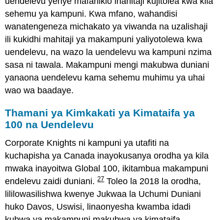
uendelevu yenye mafanikio inahitaji kujitolea kwa kila
sehemu ya kampuni. Kwa mfano, wahandisi
wanatengeneza michakato ya viwanda na uzalishaji
ili kukidhi mahitaji ya makampuni yaliyotolewa kwa
uendelevu, na wazo la uendelevu wa kampuni nzima
sasa ni tawala. Makampuni mengi makubwa duniani
yanaona uendelevu kama sehemu muhimu ya uhai
wao wa baadaye.
Thamani ya Kimkakati ya Kimataifa ya
100 na Uendelevu
Corporate Knights ni kampuni ya utafiti na
kuchapisha ya Canada inayokusanya orodha ya kila
mwaka inayoitwa Global 100, ikitambua makampuni
27
endelevu zaidi duniani.
Toleo la 2018 la orodha,
lililowasilishwa kwenye Jukwaa la Uchumi Duniani
huko Davos, Uswisi, linaonyesha kwamba idadi
kubwa ya makampuni makubwa ya kimataifa