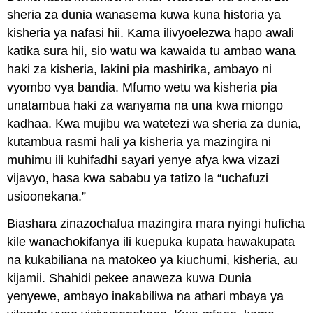
sheria za dunia wanasema kuwa kuna historia ya
kisheria ya nafasi hii. Kama ilivyoelezwa hapo awali
katika sura hii, sio watu wa kawaida tu ambao wana
haki za kisheria, lakini pia mashirika, ambayo ni
vyombo vya bandia. Mfumo wetu wa kisheria pia
unatambua haki za wanyama na una kwa miongo
kadhaa. Kwa mujibu wa watetezi wa sheria za dunia,
kutambua rasmi hali ya kisheria ya mazingira ni
muhimu ili kuhifadhi sayari yenye afya kwa vizazi
vijavyo, hasa kwa sababu ya tatizo la “uchafuzi
usioonekana.”
Biashara zinazochafua mazingira mara nyingi huficha
kile wanachokifanya ili kuepuka kupata hawakupata
na kukabiliana na matokeo ya kiuchumi, kisheria, au
kijamii. Shahidi pekee anaweza kuwa Dunia
yenyewe, ambayo inakabiliwa na athari mbaya ya