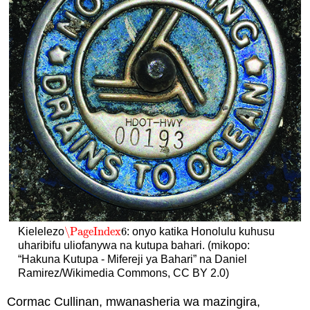
\PageIndex
6
Kielelezo
: onyo katika Honolulu kuhusu
\PageIndex
6
uharibifu uliofanywa na kutupa bahari. (mikopo:
“Hakuna Kutupa - Mifereji ya Bahari” na Daniel
Ramirez/Wikimedia Commons, CC BY 2.0)
Cormac Cullinan, mwanasheria wa mazingira,