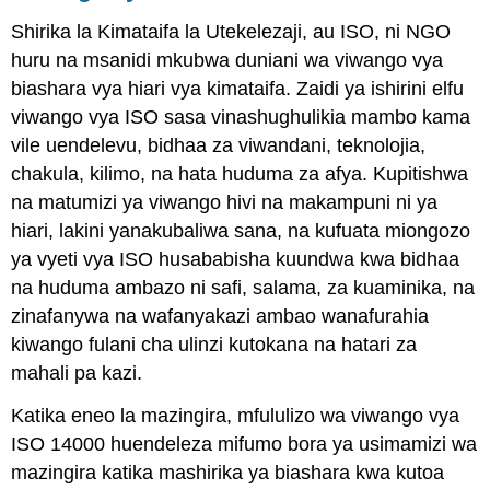
Shirika la Kimataifa la Utekelezaji, au ISO, ni NGO
huru na msanidi mkubwa duniani wa viwango vya
biashara vya hiari vya kimataifa. Zaidi ya ishirini elfu
viwango vya ISO sasa vinashughulikia mambo kama
vile uendelevu, bidhaa za viwandani, teknolojia,
chakula, kilimo, na hata huduma za afya. Kupitishwa
na matumizi ya viwango hivi na makampuni ni ya
hiari, lakini yanakubaliwa sana, na kufuata miongozo
ya vyeti vya ISO husababisha kuundwa kwa bidhaa
na huduma ambazo ni safi, salama, za kuaminika, na
zinafanywa na wafanyakazi ambao wanafurahia
kiwango fulani cha ulinzi kutokana na hatari za
mahali pa kazi.
Katika eneo la mazingira, mfululizo wa viwango vya
ISO 14000 huendeleza mifumo bora ya usimamizi wa
mazingira katika mashirika ya biashara kwa kutoa