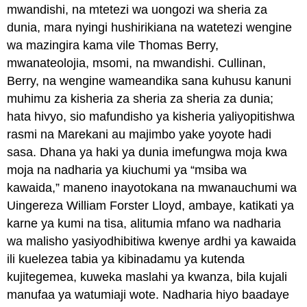
mwandishi, na mtetezi wa uongozi wa sheria za
dunia, mara nyingi hushirikiana na watetezi wengine
wa mazingira kama vile Thomas Berry,
mwanateolojia, msomi, na mwandishi. Cullinan,
Berry, na wengine wameandika sana kuhusu kanuni
muhimu za kisheria za sheria za sheria za dunia;
hata hivyo, sio mafundisho ya kisheria yaliyopitishwa
rasmi na Marekani au majimbo yake yoyote hadi
sasa. Dhana ya haki ya dunia imefungwa moja kwa
moja na nadharia ya kiuchumi ya “msiba wa
kawaida,” maneno inayotokana na mwanauchumi wa
Uingereza William Forster Lloyd, ambaye, katikati ya
karne ya kumi na tisa, alitumia mfano wa nadharia
wa malisho yasiyodhibitiwa kwenye ardhi ya kawaida
ili kuelezea tabia ya kibinadamu ya kutenda
kujitegemea, kuweka maslahi ya kwanza, bila kujali
manufaa ya watumiaji wote. Nadharia hiyo baadaye