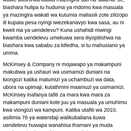
biashara hulipa tu huduma ya mdomo kwa masuala
ya mazingira wakati wa kutumia maliasili zote zilizopo
ili kupata pesa nyingi iwezekanavyo kwa sasa, au ni
kweli nia ya uendelevu? Kuna ushahidi mwingi
kwamba uendelevu umekuwa sera iliyopitishwa na
biashara kwa sababu za kifedha, si tu mahusiano ya
umma.
McKinsey & Company ni mojawapo ya makampuni
makubwa ya ushauri wa usimamizi duniani na
kiongozi katika matumizi ya uchambuzi wa data,
ubora na upimaji, kutathmini maamuzi ya usimamizi.
McKinsey inafanya tafiti za mara kwa mara za
makampuni duniani kote juu ya masuala ya umuhimu
kwa viongozi wa kampuni. Katika utafiti wa 2010,
asilimia 76 ya watendaji walikubaliana kuwa
uendelevu huwapa wanahisa thamani ya muda