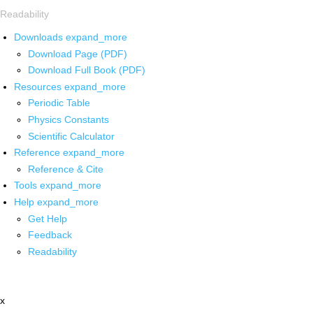
Readability
Downloads
expand_more
Download Page (PDF)
Download Full Book (PDF)
Resources
expand_more
Periodic Table
Physics Constants
Scientific Calculator
Reference
expand_more
Reference & Cite
Tools
expand_more
Help
expand_more
Get Help
Feedback
Readability
x