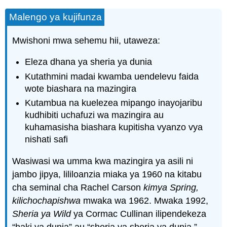
Malengo ya kujifunza
Mwishoni mwa sehemu hii, utaweza:
Eleza dhana ya sheria ya dunia
Kutathmini madai kwamba uendelevu faida
wote biashara na mazingira
Kutambua na kuelezea mipango inayojaribu
kudhibiti uchafuzi wa mazingira au
kuhamasisha biashara kupitisha vyanzo vya
nishati safi
Wasiwasi wa umma kwa mazingira ya asili ni
jambo jipya, lililoanzia miaka ya 1960 na kitabu
cha seminal cha Rachel Carson
kimya Spring,
kilichochapishwa
mwaka wa 1962. Mwaka 1992,
Sheria ya Wild
ya Cormac Cullinan ilipendekeza
“haki ya dunia” au “sheria ya sheria ya dunia,”