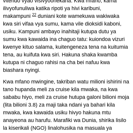
vitendo vyao visivyoonekana. Kwa mfano, kama
ilivyofunuliwa katika ripoti ya hivi karibuni,
22
makampuni
duniani kote wamekuwa wakiwaka
kwa siri vifaa vya sumu, kama vile dioksidi kaboni,
usiku. Kampuni ambayo inahitaji kutupa dutu ya
sumu kwa kawaida ina chaguo tatu: kuiondoa vizuri
kwenye kituo salama, kuitengeneza tena na kuitumia
tena, au kuifuta kwa siri. Hakuna shaka kwamba
kutupa ni chaguo rahisi na cha bei nafuu kwa
biashara nyingi.
Kwa mfano mwingine, takriban watu milioni ishirini na
tano hupanda meli za cruise kila mwaka, na kwa
sababu hiyo, meli za cruise hutupa galoni bilioni moja
(lita bilioni 3.8) za maji taka ndani ya bahari kila
mwaka, kwa kawaida usiku hivyo hakuna mtu
anayeona au harufu. Marafiki wa Dunia, shirika lisilo
la kiserikali (NGO) linalohusika na masuala ya