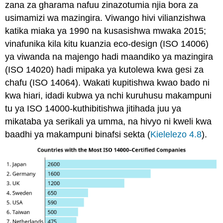
zana za gharama nafuu zinazotumia njia bora za
usimamizi wa mazingira. Viwango hivi vilianzishwa
katika miaka ya 1990 na kusasishwa mwaka 2015;
vinafunika kila kitu kuanzia eco-design (ISO 14006)
ya viwanda na majengo hadi maandiko ya mazingira
(ISO 14020) hadi mipaka ya kutolewa kwa gesi za
chafu (ISO 14064). Wakati kupitishwa kwao bado ni
kwa hiari, idadi kubwa ya nchi kuruhusu makampuni
tu ya ISO 14000-kuthibitishwa jitihada juu ya
mikataba ya serikali ya umma, na hivyo ni kweli kwa
baadhi ya makampuni binafsi sekta (
Kielelezo 4.8
).