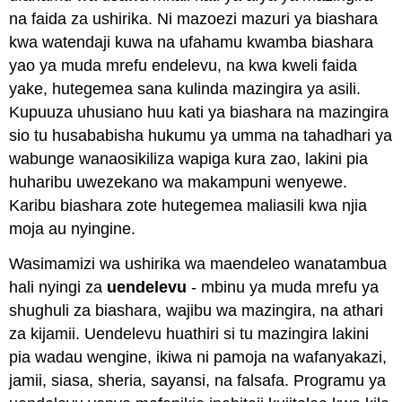
na faida za ushirika. Ni mazoezi mazuri ya biashara
kwa watendaji kuwa na ufahamu kwamba biashara
yao ya muda mrefu endelevu, na kwa kweli faida
yake, hutegemea sana kulinda mazingira ya asili.
Kupuuza uhusiano huu kati ya biashara na mazingira
sio tu husababisha hukumu ya umma na tahadhari ya
wabunge wanaosikiliza wapiga kura zao, lakini pia
huharibu uwezekano wa makampuni wenyewe.
Karibu biashara zote hutegemea maliasili kwa njia
moja au nyingine.
Wasimamizi wa ushirika wa maendeleo wanatambua
hali nyingi za
uendelevu
- mbinu ya muda mrefu ya
shughuli za biashara, wajibu wa mazingira, na athari
za kijamii. Uendelevu huathiri si tu mazingira lakini
pia wadau wengine, ikiwa ni pamoja na wafanyakazi,
jamii, siasa, sheria, sayansi, na falsafa. Programu ya