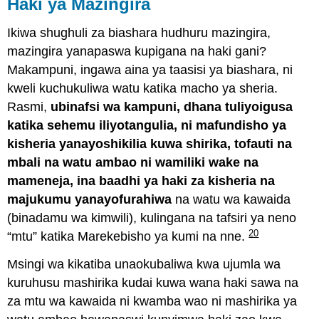
Haki ya Mazingira
Ikiwa shughuli za biashara hudhuru mazingira,
mazingira yanapaswa kupigana na haki gani?
Makampuni, ingawa aina ya taasisi ya biashara, ni
kweli kuchukuliwa watu katika macho ya sheria.
Rasmi,
ubinafsi wa kampuni, dhana tuliyoigusa
katika sehemu iliyotangulia, ni mafundisho ya
kisheria yanayoshikilia kuwa shirika, tofauti na
mbali na watu ambao ni wamiliki wake na
mameneja, ina baadhi ya haki za kisheria na
majukumu yanayofurahiwa
na watu wa kawaida
(binadamu wa kimwili), kulingana na tafsiri ya neno
20
“mtu” katika Marekebisho ya kumi na nne.
Msingi wa kikatiba unaokubaliwa kwa ujumla wa
kuruhusu mashirika kudai kuwa wana haki sawa na
za mtu wa kawaida ni kwamba wao ni mashirika ya