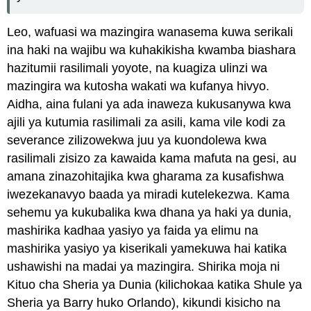
Leo, wafuasi wa mazingira wanasema kuwa serikali
ina haki na wajibu wa kuhakikisha kwamba biashara
hazitumii rasilimali yoyote, na kuagiza ulinzi wa
mazingira wa kutosha wakati wa kufanya hivyo.
Aidha, aina fulani ya ada inaweza kukusanywa kwa
ajili ya kutumia rasilimali za asili, kama vile kodi za
severance zilizowekwa juu ya kuondolewa kwa
rasilimali zisizo za kawaida kama mafuta na gesi, au
amana zinazohitajika kwa gharama za kusafishwa
iwezekanavyo baada ya miradi kutelekezwa. Kama
sehemu ya kukubalika kwa dhana ya haki ya dunia,
mashirika kadhaa yasiyo ya faida ya elimu na
mashirika yasiyo ya kiserikali yamekuwa hai katika
ushawishi na madai ya mazingira. Shirika moja ni
Kituo cha Sheria ya Dunia (kilichokaa katika Shule ya
Sheria ya Barry huko Orlando), kikundi kisicho na