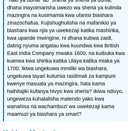
dhana inayoimarisha uwezo wa sheria ya kulinda
mazingira na kusimamia kwa ufanisi biashara
zinazochafua. Kujishughulisha na mafanikio ya
biashara kwa njia ya uwekezaji katika mashirika,
kwa upande mwingine, ni dhana kubwa zaidi,
dating nyuma angalau kwa kuundwa kwa British
East India Company mwaka 1600, na kuibuka kwa
kuenea kwa shirika katika Ulaya katika miaka ya
1700. Ikiwa ungekuwa mmiliki wa biashara,
ungekuwa tayari kutumia rasilimali za kampuni
kwenye masuala ya mazingira, hata kama
haihitajiki kufanya hivyo kwa sheria? Ikiwa ndivyo,
ungeweza kuhalalisha matendo yako kwa
wanahisa na wachambuzi wa uwekezaji kama
maamuzi ya biashara ya smart?