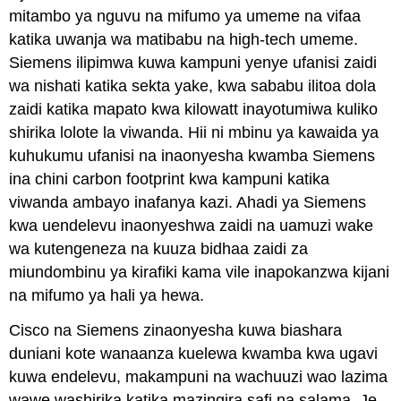
mitambo ya nguvu na mifumo ya umeme na vifaa
katika uwanja wa matibabu na high-tech umeme.
Siemens ilipimwa kuwa kampuni yenye ufanisi zaidi
wa nishati katika sekta yake, kwa sababu ilitoa dola
zaidi katika mapato kwa kilowatt inayotumiwa kuliko
shirika lolote la viwanda. Hii ni mbinu ya kawaida ya
kuhukumu ufanisi na inaonyesha kwamba Siemens
ina chini carbon footprint kwa kampuni katika
viwanda ambayo inafanya kazi. Ahadi ya Siemens
kwa uendelevu inaonyeshwa zaidi na uamuzi wake
wa kutengeneza na kuuza bidhaa zaidi za
miundombinu ya kirafiki kama vile inapokanzwa kijani
na mifumo ya hali ya hewa.
Cisco na Siemens zinaonyesha kuwa biashara
duniani kote wanaanza kuelewa kwamba kwa ugavi
kuwa endelevu, makampuni na wachuuzi wao lazima
wawe washirika katika mazingira safi na salama. Je,