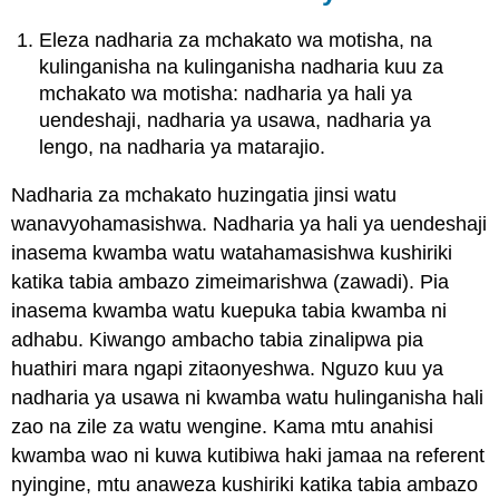
Eleza nadharia za mchakato wa motisha, na
kulinganisha na kulinganisha nadharia kuu za
mchakato wa motisha: nadharia ya hali ya
uendeshaji, nadharia ya usawa, nadharia ya
lengo, na nadharia ya matarajio.
Nadharia za mchakato huzingatia jinsi watu
wanavyohamasishwa. Nadharia ya hali ya uendeshaji
inasema kwamba watu watahamasishwa kushiriki
katika tabia ambazo zimeimarishwa (zawadi). Pia
inasema kwamba watu kuepuka tabia kwamba ni
adhabu. Kiwango ambacho tabia zinalipwa pia
huathiri mara ngapi zitaonyeshwa. Nguzo kuu ya
nadharia ya usawa ni kwamba watu hulinganisha hali
zao na zile za watu wengine. Kama mtu anahisi
kwamba wao ni kuwa kutibiwa haki jamaa na referent
nyingine, mtu anaweza kushiriki katika tabia ambazo