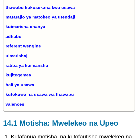
thawabu kukosekana kwa usawa
matarajio ya matokeo ya utendaji
kuimarisha chanya
adhabu
referent wengine
uimarishaji
ratiba ya kuimarisha
kujitegemea
hali ya usawa
kutokuwa na usawa wa thawabu
valences
14.1 Motisha: Mwelekeo na Upeo
Kufafanua motisha, na kutofautisha mwelekeo na