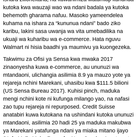
kutoka kwa wauzaji wao wa ndani badala ya kutoka
behemoth gharama nafuu. Masoko yameendelea
kuhama na ishara za “kununua ndani” bado ziko
karibu, lakini sasa uwanja wa vita umebadilika na
ukuaji wa kuharibu wa e-commerce. Hata nguvu
Walmart ni hisia baadhi ya maumivu ya kuongezeka.
Takwimu za Ofisi ya Sensa kwa mwaka 2017
zinaonyesha kuwa e-commerce, au ununuzi wa
mtandaoni, ulichangia asilimia 8.9 ya mauzo yote ya
rejareja nchini Marekani, uhasibu kwa $111.5 bilioni
(US Sensa Bureau 2017). Kuhisi pinch, maduka
mengi nchini kote ni kufunga milango yao, na nafasi
zao tupu rejareja ni repurposed. Credit Suisse
anatabiri kuwa kutokana na ushindani kutoka ununuzi
mtandaoni, asilimia 20 hadi 25 ya maduka makubwa
ya Marekani yatafunga ndani ya miaka mitano ijayo