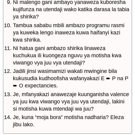
Ni malengo gani ambayo yanaweza kuboresha
kujifunza na utendaji wako katika darasa la tabia
ya shirika?
Tambua sababu mbili ambazo programu rasmi
ya kuweka lengo inaweza kuwa haifanyi kazi
kwa shirika.
Ni hatua gani ambazo shirika linaweza
kuchukua ili kuongeza nguvu ya motisha kwa
viwango vya juu vya utendaji?
Jadili jinsi wasimamizi wakati mwingine bila
kukusudia kudhoofisha wafanyakazi E ➨ P na P
➨ O expectancies.
Je, mfanyakazi anawezaje kuunganisha valence
ya juu kwa viwango vya juu vya utendaji, lakini
si motisha kuwa mtendaji wa juu?
Je, kuna “moja bora” motisha nadharia? Eleza
jibu lako.