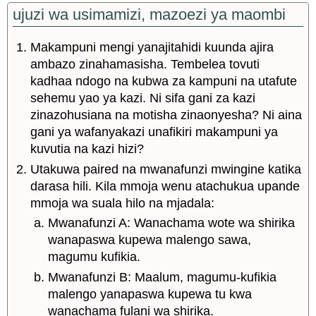
ujuzi wa usimamizi, mazoezi ya maombi
Makampuni mengi yanajitahidi kuunda ajira
ambazo zinahamasisha. Tembelea tovuti
kadhaa ndogo na kubwa za kampuni na utafute
sehemu yao ya kazi. Ni sifa gani za kazi
zinazohusiana na motisha zinaonyesha? Ni aina
gani ya wafanyakazi unafikiri makampuni ya
kuvutia na kazi hizi?
Utakuwa paired na mwanafunzi mwingine katika
darasa hili. Kila mmoja wenu atachukua upande
mmoja wa suala hilo na mjadala:
Mwanafunzi A: Wanachama wote wa shirika
wanapaswa kupewa malengo sawa,
magumu kufikia.
Mwanafunzi B: Maalum, magumu-kufikia
malengo yanapaswa kupewa tu kwa
wanachama fulani wa shirika.