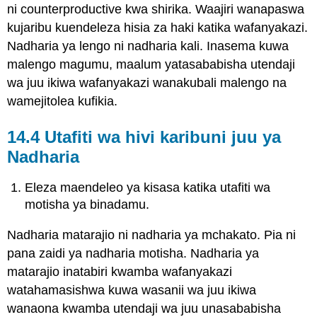
ni counterproductive kwa shirika. Waajiri wanapaswa
kujaribu kuendeleza hisia za haki katika wafanyakazi.
Nadharia ya lengo ni nadharia kali. Inasema kuwa
malengo magumu, maalum yatasababisha utendaji
wa juu ikiwa wafanyakazi wanakubali malengo na
wamejitolea kufikia.
14.4 Utafiti wa hivi karibuni juu ya
Nadharia
Eleza maendeleo ya kisasa katika utafiti wa
motisha ya binadamu.
Nadharia matarajio ni nadharia ya mchakato. Pia ni
pana zaidi ya nadharia motisha. Nadharia ya
matarajio inatabiri kwamba wafanyakazi
watahamasishwa kuwa wasanii wa juu ikiwa
wanaona kwamba utendaji wa juu unasababisha