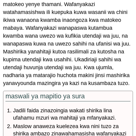
matokeo yenye thamani. Wafanyakazi
watahamasishwa ili kuepuka kuwa wasanii wa chini
ikiwa wanaona kwamba inaongoza kwa matokeo
mabaya. Wafanyakazi wanapaswa kutambua
kwamba wana uwezo wa kufikia utendaji wa juu, na
wanapaswa kuwa na uwezo sahihi na ufanisi wa juu.
Mashirika yanahitaji kutoa rasilimali za kutosha na
kupima utendaji kwa usahihi. Ukadiriaji sahihi wa
utendaji huvunja utendaji wa juu. Kwa ujumla,
nadharia ya matarajio huchota makini jinsi mashirika
yanavyounda mazingira ya kazi na kusambaza tuzo.
maswali ya mapitio ya sura
Jadili faida zinazoingia wakati shirika lina
ufahamu mzuri wa mahitaji ya mfanyakazi.
Maslow anaweza kuelezea kwa nini tuzo za
shirika ambazo zinawahamasisha wafanyakazi