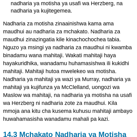
nadharia ya motisha ya usafi wa Herzberg, na
nadharia ya kujitegemea.
Nadharia za motisha zinaainishwa kama ama
maudhui au nadharia za mchakato. Nadharia za
maudhui zinazingatia kile kinachochochea tabia.
Nguzo ya msingi ya nadharia za maudhui ni kwamba
binadamu wana mahitaji. Wakati mahitaji haya
hayakuridhika, wanadamu huhamasishwa ili kukidhi
mahitaji. Mahitaji hutoa mwelekeo wa motisha.
Nadharia ya mahitaji ya wazi ya Murray, nadharia ya
mahitaji ya kujifunza ya McClelland, uongozi wa
Maslow wa mahitaji, na nadharia ya motisha na usafi
wa Herzberg ni nadharia zote za maudhui. Kila
mmoja ana kitu cha kusema kuhusu mahitaji ambayo
huwahamasisha wanadamu mahali pa kazi.
14.3 Mchakato Nadharia ya Motisha