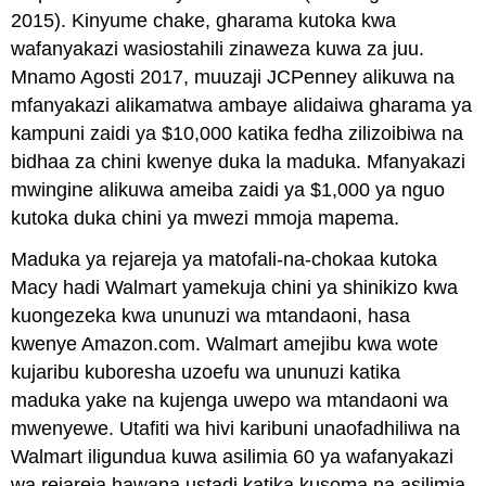
2015). Kinyume chake, gharama kutoka kwa
wafanyakazi wasiostahili zinaweza kuwa za juu.
Mnamo Agosti 2017, muuzaji JCPenney alikuwa na
mfanyakazi alikamatwa ambaye alidaiwa gharama ya
kampuni zaidi ya $10,000 katika fedha zilizoibiwa na
bidhaa za chini kwenye duka la maduka. Mfanyakazi
mwingine alikuwa ameiba zaidi ya $1,000 ya nguo
kutoka duka chini ya mwezi mmoja mapema.
Maduka ya rejareja ya matofali-na-chokaa kutoka
Macy hadi Walmart yamekuja chini ya shinikizo kwa
kuongezeka kwa ununuzi wa mtandaoni, hasa
kwenye Amazon.com. Walmart amejibu kwa wote
kujaribu kuboresha uzoefu wa ununuzi katika
maduka yake na kujenga uwepo wa mtandaoni wa
mwenyewe. Utafiti wa hivi karibuni unaofadhiliwa na
Walmart iligundua kuwa asilimia 60 ya wafanyakazi
wa rejareja hawana ustadi katika kusoma na asilimia