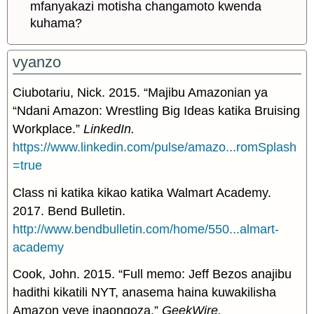
mfanyakazi motisha changamoto kwenda
kuhama?
vyanzo
Ciubotariu, Nick. 2015. “Majibu Amazonian ya
“Ndani Amazon: Wrestling Big Ideas katika Bruising
Workplace.”
LinkedIn.
https://www.linkedin.com/pulse/amazo...romSplash
=true
Class ni katika kikao katika Walmart Academy.
2017. Bend Bulletin.
http://www.bendbulletin.com/home/550...almart-
academy
Cook, John. 2015. “Full memo: Jeff Bezos anajibu
hadithi kikatili NYT, anasema haina kuwakilisha
Amazon yeye inaongoza.”
GeekWire.