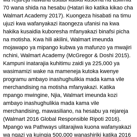
70 wana shida na hesabu (Hatari iko katika kikao cha
Walmart Academy 2017). Kuongeza hisabati na timu
ujuzi kwa wafanyakazi itaongeza ufanisi na kwa
hakika kusaidia kuboresha mfanyakazi binafsi picha
na motisha. Kwa hili akilini, Walmart imeunda
mojawapo ya mipango kubwa ya mafunzo ya mwajiri
nchini, Walmart Academy (McGregor & Doshi 2015).
Kampuni inatarajia kuhitimu zaidi ya 225,000 ya
wasimamizi wake na mameneja kutoka kwenye
programu ambayo inashughulikia mada kama vile
merchandising na motisha mfanyakazi. Katika
mpango mwingine, Njia, Walmart imeunda kozi
ambayo inashughulikia mada kama vile
merchandising, mawasiliano, na hesabu ya rejareja
(Walmart 2016 Global Responsible Ripoti 2016).
Mpango wa Pathways ulitarajiwa kuona wafanyakazi
wa ngazi ya kuingia 500,000 wanashiriki katika 2016