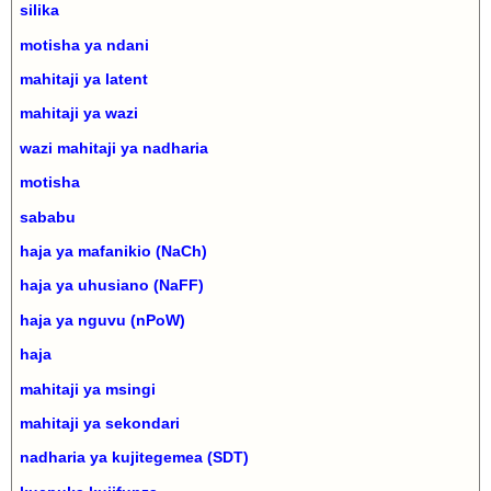
silika
motisha ya ndani
mahitaji ya latent
mahitaji ya wazi
wazi mahitaji ya nadharia
motisha
sababu
haja ya mafanikio (NaCh)
haja ya uhusiano (NaFF)
haja ya nguvu (nPoW)
haja
mahitaji ya msingi
mahitaji ya sekondari
nadharia ya kujitegemea (SDT)