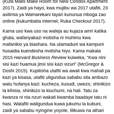
(Kufa Malls Make Room for New Condos Apartment
2017). Zaidi ya hayo, kwa mujibu wa 2017 utafiti, 23
asilimia ya Wamarekani tayari kununua mboga zao
online (kukumbatia Internet, Ruka Checkout 2017).
Kama uso kwa uso na wateja au kujaza amri katika
ghala, wafanyakazi motisha ni muhimu kwa
mafanikio ya biashara. Na utamaduni wa kampuni
husaidia kuendesha motisha hiyo. Kama makala
2015
Harvard Business Review
kuiweka, “Kwa nini
sisi kazi huamua jinsi sisi kazi vizuri” (McGregor &
Doshi 2015). Kupitisha utafiti wa awali kwa mahali pa
kazi ya kisasa, utafiti uligundua sababu sita ambazo
watu hufanya kazi: kucheza, kusudi, uwezo, shinikizo
la kihisia, shinikizo la kiuchumi, na hali. Tatu za
kwanza ni nia nzuri wakati kwamba baadaye tatu ni
hasi. Watafiti waligundua kuwa jukumu la kubuni,
zaidi ya sababu nyingine yoyote, lilikuwa na athari