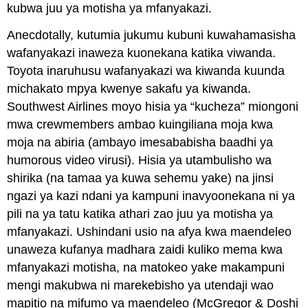
kubwa juu ya motisha ya mfanyakazi.
Anecdotally, kutumia jukumu kubuni kuwahamasisha
wafanyakazi inaweza kuonekana katika viwanda.
Toyota inaruhusu wafanyakazi wa kiwanda kuunda
michakato mpya kwenye sakafu ya kiwanda.
Southwest Airlines moyo hisia ya “kucheza” miongoni
mwa crewmembers ambao kuingiliana moja kwa
moja na abiria (ambayo imesababisha baadhi ya
humorous video virusi). Hisia ya utambulisho wa
shirika (na tamaa ya kuwa sehemu yake) na jinsi
ngazi ya kazi ndani ya kampuni inavyoonekana ni ya
pili na ya tatu katika athari zao juu ya motisha ya
mfanyakazi. Ushindani usio na afya kwa maendeleo
unaweza kufanya madhara zaidi kuliko mema kwa
mfanyakazi motisha, na matokeo yake makampuni
mengi makubwa ni marekebisho ya utendaji wao
mapitio na mifumo ya maendeleo (McGregor & Doshi