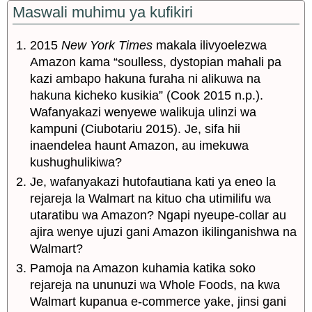
Maswali muhimu ya kufikiri
2015
New York Times
makala ilivyoelezwa
Amazon kama “soulless, dystopian mahali pa
kazi ambapo hakuna furaha ni alikuwa na
hakuna kicheko kusikia” (Cook 2015 n.p.).
Wafanyakazi wenyewe walikuja ulinzi wa
kampuni (Ciubotariu 2015). Je, sifa hii
inaendelea haunt Amazon, au imekuwa
kushughulikiwa?
Je, wafanyakazi hutofautiana kati ya eneo la
rejareja la Walmart na kituo cha utimilifu wa
utaratibu wa Amazon? Ngapi nyeupe-collar au
ajira wenye ujuzi gani Amazon ikilinganishwa na
Walmart?
Pamoja na Amazon kuhamia katika soko
rejareja na ununuzi wa Whole Foods, na kwa
Walmart kupanua e-commerce yake, jinsi gani