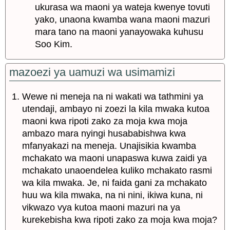
ukurasa wa maoni ya wateja kwenye tovuti
yako, unaona kwamba wana maoni mazuri
mara tano na maoni yanayowaka kuhusu
Soo Kim.
mazoezi ya uamuzi wa usimamizi
Wewe ni meneja na ni wakati wa tathmini ya
utendaji, ambayo ni zoezi la kila mwaka kutoa
maoni kwa ripoti zako za moja kwa moja
ambazo mara nyingi husababishwa kwa
mfanyakazi na meneja. Unajisikia kwamba
mchakato wa maoni unapaswa kuwa zaidi ya
mchakato unaoendelea kuliko mchakato rasmi
wa kila mwaka. Je, ni faida gani za mchakato
huu wa kila mwaka, na ni nini, ikiwa kuna, ni
vikwazo vya kutoa maoni mazuri na ya
kurekebisha kwa ripoti zako za moja kwa moja?