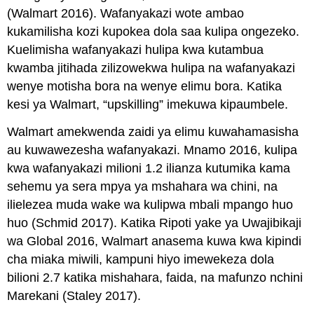
(Walmart 2016). Wafanyakazi wote ambao
kukamilisha kozi kupokea dola saa kulipa ongezeko.
Kuelimisha wafanyakazi hulipa kwa kutambua
kwamba jitihada zilizowekwa hulipa na wafanyakazi
wenye motisha bora na wenye elimu bora. Katika
kesi ya Walmart, “upskilling” imekuwa kipaumbele.
Walmart amekwenda zaidi ya elimu kuwahamasisha
au kuwawezesha wafanyakazi. Mnamo 2016, kulipa
kwa wafanyakazi milioni 1.2 ilianza kutumika kama
sehemu ya sera mpya ya mshahara wa chini, na
ilielezea muda wake wa kulipwa mbali mpango huo
huo (Schmid 2017). Katika Ripoti yake ya Uwajibikaji
wa Global 2016, Walmart anasema kuwa kwa kipindi
cha miaka miwili, kampuni hiyo imewekeza dola
bilioni 2.7 katika mishahara, faida, na mafunzo nchini
Marekani (Staley 2017).