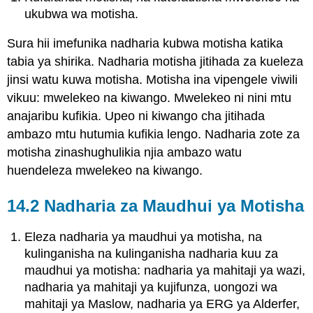
ukubwa wa motisha.
Sura hii imefunika nadharia kubwa motisha katika
tabia ya shirika. Nadharia motisha jitihada za kueleza
jinsi watu kuwa motisha. Motisha ina vipengele viwili
vikuu: mwelekeo na kiwango. Mwelekeo ni nini mtu
anajaribu kufikia. Upeo ni kiwango cha jitihada
ambazo mtu hutumia kufikia lengo. Nadharia zote za
motisha zinashughulikia njia ambazo watu
huendeleza mwelekeo na kiwango.
14.2 Nadharia za Maudhui ya Motisha
Eleza nadharia ya maudhui ya motisha, na
kulinganisha na kulinganisha nadharia kuu za
maudhui ya motisha: nadharia ya mahitaji ya wazi,
nadharia ya mahitaji ya kujifunza, uongozi wa
mahitaji ya Maslow, nadharia ya ERG ya Alderfer,