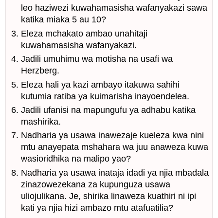
leo haziwezi kuwahamasisha wafanyakazi sawa
katika miaka 5 au 10?
Eleza mchakato ambao unahitaji
kuwahamasisha wafanyakazi.
Jadili umuhimu wa motisha na usafi wa
Herzberg.
Eleza hali ya kazi ambayo itakuwa sahihi
kutumia ratiba ya kuimarisha inayoendelea.
Jadili ufanisi na mapungufu ya adhabu katika
mashirika.
Nadharia ya usawa inawezaje kueleza kwa nini
mtu anayepata mshahara wa juu anaweza kuwa
wasioridhika na malipo yao?
Nadharia ya usawa inataja idadi ya njia mbadala
zinazowezekana za kupunguza usawa
uliojulikana. Je, shirika linaweza kuathiri ni ipi
kati ya njia hizi ambazo mtu atafuatilia?