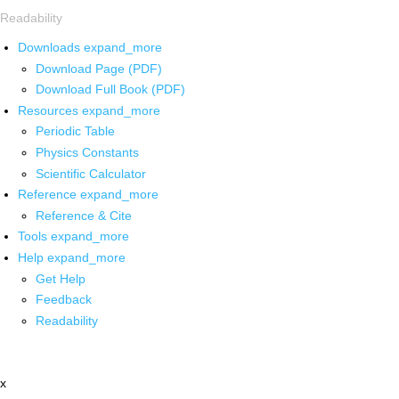
Readability
Downloads
expand_more
Download Page (PDF)
Download Full Book (PDF)
Resources
expand_more
Periodic Table
Physics Constants
Scientific Calculator
Reference
expand_more
Reference & Cite
Tools
expand_more
Help
expand_more
Get Help
Feedback
Readability
x