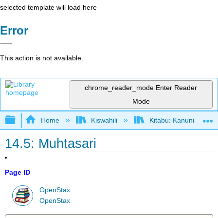
selected template will load here
Error
This action is not available.
chrome_reader_mode
Enter Reader
Mode
Expand/collapse global hierarchy
Home
Kiswahili
Kitabu: Kanuni za Us
14.5: Muhtasari
Page ID
OpenStax
OpenStax