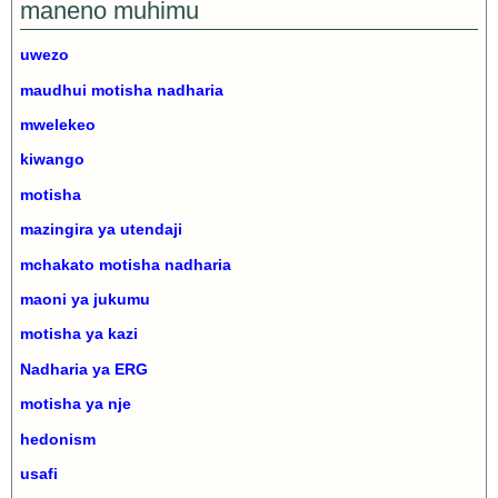
maneno muhimu
uwezo
maudhui motisha nadharia
mwelekeo
kiwango
motisha
mazingira ya utendaji
mchakato motisha nadharia
maoni ya jukumu
motisha ya kazi
Nadharia ya ERG
motisha ya nje
hedonism
usafi