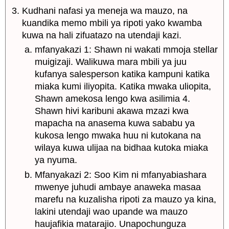
Kudhani nafasi ya meneja wa mauzo, na
kuandika memo mbili ya ripoti yako kwamba
kuwa na hali zifuatazo na utendaji kazi.
mfanyakazi 1: Shawn ni wakati mmoja stellar
muigizaji. Walikuwa mara mbili ya juu
kufanya salesperson katika kampuni katika
miaka kumi iliyopita. Katika mwaka uliopita,
Shawn amekosa lengo kwa asilimia 4.
Shawn hivi karibuni akawa mzazi kwa
mapacha na anasema kuwa sababu ya
kukosa lengo mwaka huu ni kutokana na
wilaya kuwa ulijaa na bidhaa kutoka miaka
ya nyuma.
Mfanyakazi 2: Soo Kim ni mfanyabiashara
mwenye juhudi ambaye anaweka masaa
marefu na kuzalisha ripoti za mauzo ya kina,
lakini utendaji wao upande wa mauzo
haujafikia matarajio. Unapochunguza