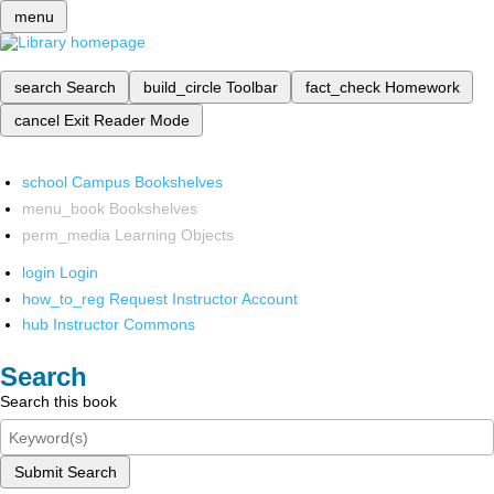
menu
search
Search
build_circle
Toolbar
fact_check
Homework
cancel
Exit Reader Mode
school
Campus Bookshelves
menu_book
Bookshelves
perm_media
Learning Objects
login
Login
how_to_reg
Request Instructor Account
hub
Instructor Commons
Search
Search this book
Submit Search