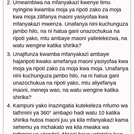
Umeambiwa na mfanyakazi kwenye timu
nyingine kwamba moja ya ripoti zako za moja
kwa moja zilifanya maoni yasiyofaa kwa
mfanyakazi mwenza. Unafanya nini kuchunguza
jambo hilo, na ni hatua gani unazochukua na
ripoti yako, mtu ambaye maoni yalielekezwa, na
watu wengine katika shirika?
Unajifunza kwamba mfanyakazi ambaye
hajaripoti kwako amefanya maoni yasiyofaa kwa
moja ya ripoti zako za moja kwa moja. Unafanya
nini kuchunguza jambo hilo, na ni hatua gani
unazochukua na ripoti yako, mtu aliyefanya
maoni, meneja wao, na watu wengine katika
shirika?
Kampuni yako inazingatia kutekeleza mfumo wa
tathmini ya 360° ambapo hadi watu 10 katika
shirika hutoa maoni juu ya kila mfanyakazi kama
sehemu ya mchakato wa kila mwaka wa