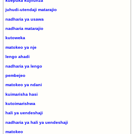
kuepuka kujifunza
juhudi-utendaji matarajio
nadharia ya usawa
nadharia matarajio
kutoweka
matokeo ya nje
lengo ahadi
nadharia ya lengo
pembejeo
matokeo ya ndani
kuimarisha hasi
kutoimarishwa
hali ya uendeshaji
nadharia ya hali ya uendeshaji
matokeo