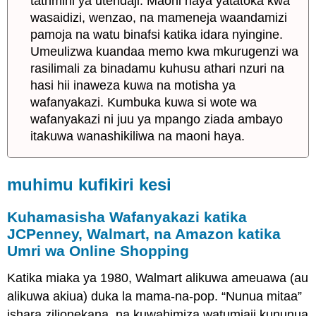
tathmini ya utendaji. Maoni haya yatatoka kwa
wasaidizi, wenzao, na mameneja waandamizi
pamoja na watu binafsi katika idara nyingine.
Umeulizwa kuandaa memo kwa mkurugenzi wa
rasilimali za binadamu kuhusu athari nzuri na
hasi hii inaweza kuwa na motisha ya
wafanyakazi. Kumbuka kuwa si wote wa
wafanyakazi ni juu ya mpango ziada ambayo
itakuwa wanashikiliwa na maoni haya.
muhimu kufikiri kesi
Kuhamasisha Wafanyakazi katika
JCPenney, Walmart, na Amazon katika
Umri wa Online Shopping
Katika miaka ya 1980, Walmart alikuwa ameuawa (au
alikuwa akiua) duka la mama-na-pop. “Nunua mitaa”
ishara zilionekana, na kuwahimiza watumiaji kununua