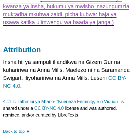
kwanza ya insha, hukumu ya mwisho inazungumzia
muktadha mkubwa zaidi, picha kubwa: haja ya
usawa katika ulimwengu wa baada ya janga.)
Attribution
Insha hii ya sampuli iliandikwa na Gizem Gur na
kuhaririwa na Anna Mills. Maelezo ni na Saramanda
Swigart, iliyohaririwa na Anna Mills. Leseni
CC BY-
NC 4.0
.
4.11.1: Tathmini ya Mfano- “Kueneza Feminity, Sio Vidudu”
is
shared under a
CC BY-NC 4.0
license and was authored,
remixed, and/or curated by LibreTexts.
Back to top