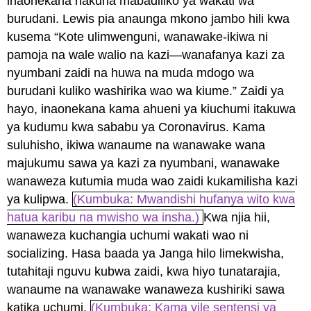
inaonekana hakuna mabadiliko ya wakati wa
burudani. Lewis pia anaunga mkono jambo hili kwa
kusema “Kote ulimwenguni, wanawake-ikiwa ni
pamoja na wale walio na kazi—wanafanya kazi za
nyumbani zaidi na huwa na muda mdogo wa
burudani kuliko washirika wao wa kiume.” Zaidi ya
hayo, inaonekana kama ahueni ya kiuchumi itakuwa
ya kudumu kwa sababu ya Coronavirus. Kama
suluhisho, ikiwa wanaume na wanawake wana
majukumu sawa ya kazi za nyumbani, wanawake
wanaweza kutumia muda wao zaidi kukamilisha kazi
ya kulipwa.
(Kumbuka: Mwandishi hufanya wito kwa
hatua karibu na mwisho wa insha.)
Kwa njia hii,
wanaweza kuchangia uchumi wakati wao ni
socializing. Hasa baada ya Janga hilo limekwisha,
tutahitaji nguvu kubwa zaidi, kwa hiyo tunatarajia,
wanaume na wanawake wanaweza kushiriki sawa
katika uchumi.
(Kumbuka: Kama vile sentensi ya