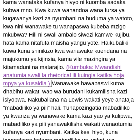
kama wanataka kufanya hivyo ni kuomba sadaka
kubwa mno. Kwa kuwa wanandoa wana fursa ya
kugawanya kazi za nyumbani na huduma ya watoto,
kwa nini wanawake tu wanapaswa kubeba mzigo
mkubwa? Hili ni swali ambalo siwezi kamwe kujibu,
hata kama nitafuta maisha yangu yote. Haikubaliki
kuwa kuna shinikizo kwa wanawake kuendana na
majukumu ya kijinsia, kama vile mazingira ya
kitamaduni na matarajio.
(Kumbuka: Mwandishi
anatumia swali la rhetorical ili kuingia katika hoja
mpya ya kusaidia.)
Wanawake hawapaswi kutoa
dhabihu wakati wao wa burudani kukamilisha kazi
isiyopwa. Nakubaliana na Lewis wakati yeye anataja
“mabadiliko ya pili” hali. Tunapozingatia mabadiliko
ya kwanza ya wanawake kama kazi yao ya kulipwa,
mabadiliko ya pili yanawakilisha wakati wanaotumia
kufanya kazi nyumbani. Katika kesi hiyo, kuna