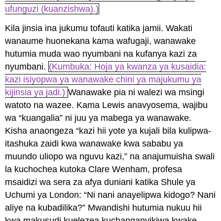
ufunguzi (kuanzishwa).)
Kila jinsia ina jukumu tofauti katika jamii. Wakati
wanaume huonekana kama wafugaji, wanawake
hutumia muda wao nyumbani na kufanya kazi za
nyumbani.
(Kumbuka: Hoja ya kwanza ya kusaidia:
kazi isiyopwa ya wanawake chini ya majukumu ya
kijinsia ya jadi.)
Wanawake pia ni walezi wa msingi
watoto na wazee. Kama Lewis anavyosema, wajibu
wa “kuangalia” ni juu ya mabega ya wanawake.
Kisha anaongeza “kazi hii yote ya kujali bila kulipwa-
itashuka zaidi kwa wanawake kwa sababu ya
muundo uliopo wa nguvu kazi,” na anajumuisha swali
la kuchochea kutoka Clare Wenham, profesa
msaidizi wa sera za afya duniani katika Shule ya
Uchumi ya London: “Ni nani anayelipwa kidogo? Nani
aliye na kubadilika?” Mwandishi hutumia nukuu hii
kwa makusudi kuelezea kuchanganyikiwa kwake.