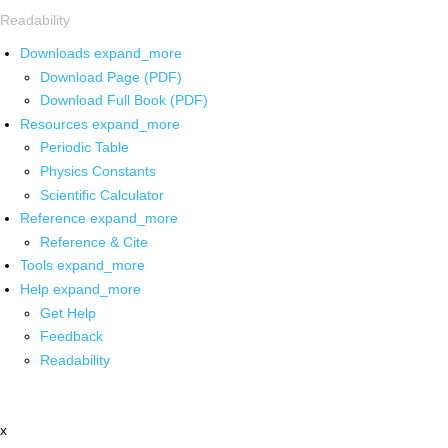
Readability
Downloads
expand_more
Download Page (PDF)
Download Full Book (PDF)
Resources
expand_more
Periodic Table
Physics Constants
Scientific Calculator
Reference
expand_more
Reference & Cite
Tools
expand_more
Help
expand_more
Get Help
Feedback
Readability
x