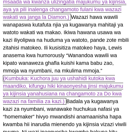
msaada wa kwanza ulizingatia majukumu ya kijinsia,
aya ya pili inalenga changamoto fulani kwa wazazi
wakati wa janga la Diamon.)
Wazazi hawa wawili
wanapaswa kutafuta njia ya kugawanya mahitaji ya
watoto wakati wa makao. Ikiwa hawana usawa wa
kazi iliyolipwa na huduma ya watoto, pande zote mbili
zitahisi matokeo. Ili kusisitiza matokeo haya, Lewis
anasema kwa humorously “Wanandoa wawili wa
kipato wanaweza ghafla kuishi kama babu zao,
mmoja wa nyumbani, na mkulima mmoja.”
(Kumbuka: Kuchora juu ya ushahidi kutoka kwa
maandiko, kifungu hiki kinaonyesha jinsi majukumu
ya kijinsia yanahusiana na changamoto za Do kwa
wazazi na familia za kazi.)
Badala ya kugawanya
kazi za nyumbani, wanawake huchukua nafasi ya
“homemaker” hivyo mwandishi anamaanisha hapa
kwamba hii inarudia mienendo ya kijinsia vizazi viwili
nyuma. Ni wazi inaonyesha kwamba hakuna kitu