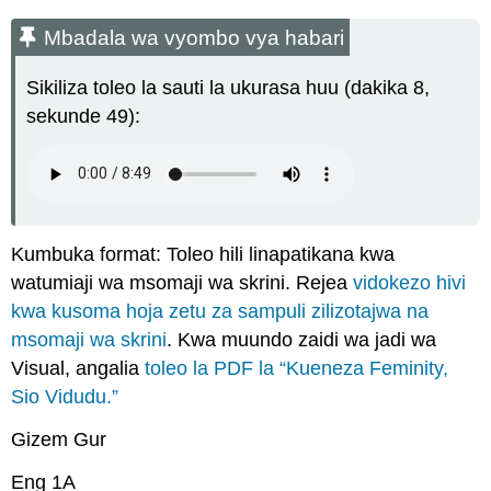
Mbadala
wa
Mbadala wa vyombo vya habari
vyombo
vya
Sikiliza toleo la sauti la ukurasa huu (dakika 8,
habari
sekunde 49):
Kueneza
Feminist,
Si
Vidudu
Attribution
Kumbuka format: Toleo hili linapatikana kwa
watumiaji wa msomaji wa skrini. Rejea
vidokezo hivi
kwa kusoma hoja zetu za sampuli zilizotajwa na
msomaji wa skrini
. Kwa muundo zaidi wa jadi wa
Visual, angalia
toleo la PDF la “Kueneza Feminity,
Sio Vidudu.”
Gizem Gur
Eng 1A