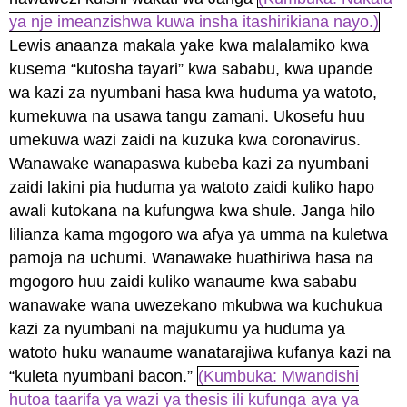
ya nje imeanzishwa kuwa insha itashirikiana nayo.)
Lewis anaanza makala yake kwa malalamiko kwa
kusema “kutosha tayari” kwa sababu, kwa upande
wa kazi za nyumbani hasa kwa huduma ya watoto,
kumekuwa na usawa tangu zamani. Ukosefu huu
umekuwa wazi zaidi na kuzuka kwa coronavirus.
Wanawake wanapaswa kubeba kazi za nyumbani
zaidi lakini pia huduma ya watoto zaidi kuliko hapo
awali kutokana na kufungwa kwa shule. Janga hilo
lilianza kama mgogoro wa afya ya umma na kuletwa
pamoja na uchumi. Wanawake huathiriwa hasa na
mgogoro huu zaidi kuliko wanaume kwa sababu
wanawake wana uwezekano mkubwa wa kuchukua
kazi za nyumbani na majukumu ya huduma ya
watoto huku wanaume wanatarajiwa kufanya kazi na
“kuleta nyumbani bacon.”
(Kumbuka: Mwandishi
hutoa taarifa ya wazi ya thesis ili kufunga aya ya