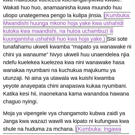
Wakati huo huo, anamaanisha kuwa muundo huu
uliopo unategemea pengo la kulipa jinsia.
(Kumbuka:
Mwandishi huunga mkono hoja yake kwa ushahidi
kutoka kwa maandishi, na hutoa uchambuzi ili
kuunganisha ushahidi huo kwa hoja yake.)
Sisi sote
tunafahamu ukweli kwamba “mapato ya wanawake ni
chini ya wanaume” hivyo ukweli huu unaendelea njia
ndefu kuelekea kuelezea kwa nini wanawake hasa
wanakaa nyumbani na kuchukua majukumu ya
utunzaji. Ni aina ya utawala wa kuishi kwamba
yeyote anayepata chini anapaswa kukaa nyumbani.
Katika kesi hii, inaonekana kama wanandoa hawana
chaguo nyingi.
Moja ya vipengele vya changamoto kubwa zaidi ya
Janga kwa wazazi wawili wa kipato ni kufungwa kwa
shule na huduma za mchana.
(Kumbuka: Ingawa