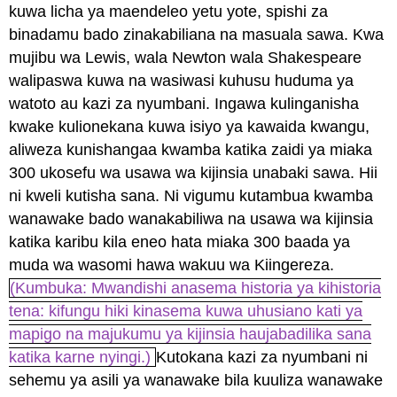
kuwa licha ya maendeleo yetu yote, spishi za
binadamu bado zinakabiliana na masuala sawa. Kwa
mujibu wa Lewis, wala Newton wala Shakespeare
walipaswa kuwa na wasiwasi kuhusu huduma ya
watoto au kazi za nyumbani. Ingawa kulinganisha
kwake kulionekana kuwa isiyo ya kawaida kwangu,
aliweza kunishangaa kwamba katika zaidi ya miaka
300 ukosefu wa usawa wa kijinsia unabaki sawa. Hii
ni kweli kutisha sana. Ni vigumu kutambua kwamba
wanawake bado wanakabiliwa na usawa wa kijinsia
katika karibu kila eneo hata miaka 300 baada ya
muda wa wasomi hawa wakuu wa Kiingereza.
(Kumbuka: Mwandishi anasema historia ya kihistoria
tena: kifungu hiki kinasema kuwa uhusiano kati ya
mapigo na majukumu ya kijinsia haujabadilika sana
katika karne nyingi.)
Kutokana kazi za nyumbani ni
sehemu ya asili ya wanawake bila kuuliza wanawake