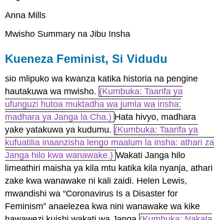
Anna Mills
Mwisho Summary na Jibu Insha
Kueneza Feminist, Si Vidudu
sio mlipuko wa kwanza katika historia na pengine
hautakuwa wa mwisho.
(Kumbuka: Taarifa ya
ufunguzi hutoa muktadha wa jumla wa insha:
madhara ya Janga la Cha.)
Hata hivyo, madhara
yake yatakuwa ya kudumu.
(Kumbuka: Taarifa ya
kufuatilia inaanzisha lengo maalum la insha: athari za
Janga hilo kwa wanawake.)
Wakati Janga hilo
limeathiri maisha ya kila mtu katika kila nyanja, athari
zake kwa wanawake ni kali zaidi. Helen Lewis,
mwandishi wa “Coronavirus Is a Disaster for
Feminism” anaelezea kwa nini wanawake wa kike
hawawezi kuishi wakati wa Janga
(Kumbuka: Nakala