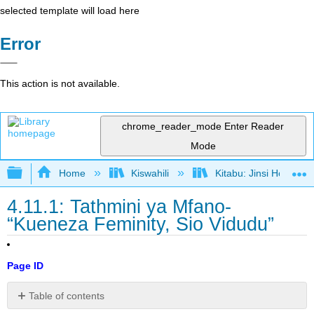
selected template will load here
Error
This action is not available.
chrome_reader_mode
Enter Reader
Mode
Expand/collapse global hierarchy
Home
Kiswahili
Kitabu: Jinsi Hoja Ka
4.11.1: Tathmini ya Mfano-
“Kueneza Feminity, Sio Vidudu”
Page ID
Table of contents