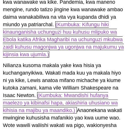
kwa wanawake wa kike. Pandemia, kwa maneno
mengine, rundo tatizo jingine kwa wanawake ambao
daima wanakabiliwa na vita vya kupanda dhidi ya
miundo ya patriarchal.
(Kumbuka: Kifungu hiki
kinaunganisha uchunguzi huu kuhusu mlipuko wa
Ebola katika Afrika Magharibi na uchunguzi mkubwa
zaidi kuhusu magonjwa ya ugonjwa na majukumu ya
kijinsia kwa ujumla.)
Nilianza kusoma makala yake kwa hisia ya
kuchanganyikiwa. Wakati mada kuu ya makala hiyo
ni ya kike, Lewis anatoa mifano michache ya kiume
kutoka zamani, kama vile William Shakespeare na
Isaac Newton.
(Kumbuka: Mwandishi hufanya
maelezo ya kibinafsi hapa, akiashiria uhusiano wa
kihisia na majibu ya maandiko.)
Anaonekana wakati
mwingine kuhusisha mafanikio yao kwa uume wao.
Wote wawili waliishi wakati wa pigo, wakionyesha