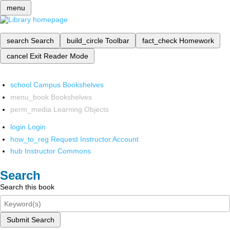
menu
search
Search
build_circle
Toolbar
fact_check
Homework
cancel
Exit Reader Mode
school
Campus Bookshelves
menu_book
Bookshelves
perm_media
Learning Objects
login
Login
how_to_reg
Request Instructor Account
hub
Instructor Commons
Search
Search this book
Submit Search