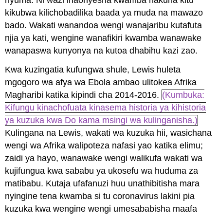
kikubwa kilichobadilika baada ya muda na mawazo
bado. Wakati wanandoa wengi wanajaribu kutafuta
njia ya kati, wengine wanafikiri kwamba wanawake
wanapaswa kunyonya na kutoa dhabihu kazi zao.
Kwa kuzingatia kufungwa shule, Lewis huleta
mgogoro wa afya wa Ebola ambao ulitokea Afrika
Magharibi katika kipindi cha 2014-2016.
(Kumbuka:
Kifungu kinachofuata kinasema historia ya kihistoria
ya kuzuka kwa Do kama msingi wa kulinganisha.)
Kulingana na Lewis, wakati wa kuzuka hii, wasichana
wengi wa Afrika walipoteza nafasi yao katika elimu;
zaidi ya hayo, wanawake wengi walikufa wakati wa
kujifungua kwa sababu ya ukosefu wa huduma za
matibabu. Kutaja ufafanuzi huu unathibitisha mara
nyingine tena kwamba si tu coronavirus lakini pia
kuzuka kwa wengine wengi umesababisha maafa