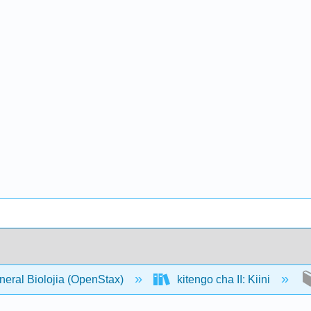
neral Biolojia (OpenStax)
kitengo cha II: Kiini