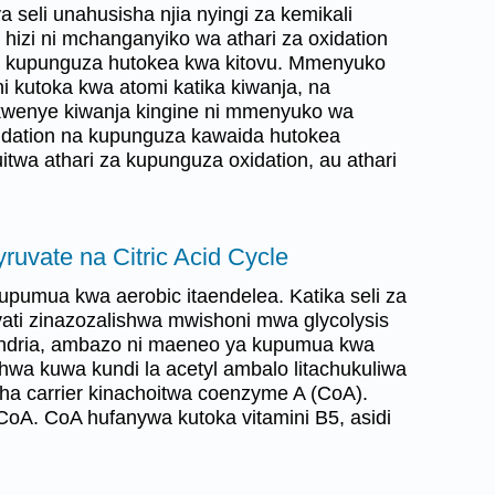
ya seli unahusisha njia nyingi za kemikali
a hizi ni mchanganyiko wa athari za oxidation
a kupunguza hutokea kwa kitovu. Mmenyuko
ni kutoka kwa atomi katika kiwanja, na
 kwenye kiwanja kingine ni mmenyuko wa
dation na kupunguza kawaida hutokea
huitwa athari za kupunguza oxidation, au athari
yruvate na Citric Acid Cycle
kupumua kwa aerobic itaendelea. Katika seli za
uvati zinazozalishwa mwishoni mwa glycolysis
ndria, ambazo ni maeneo ya kupumua kwa
lishwa kuwa kundi la acetyl ambalo litachukuliwa
ha carrier kinachoitwa coenzyme A (CoA).
CoA. CoA hufanywa kutoka vitamini B5, asidi