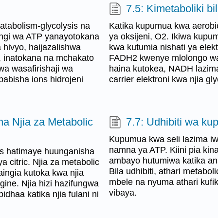
7.5: Kimetaboliki bi
atabolism-glycolysis na
Katika kupumua kwa aerobic
engi wa ATP yanayotokana
ya oksijeni, O2. Ikiwa kupu
 hivyo, haijazalishwa
kwa kutumia nishati ya elek
e, inatokana na mchakato
FADH2 kwenye mlolongo wa 
wa wasafirishaji wa
haina kutokea, NADH lazim
babisha ions hidrojeni
carrier elektroni kwa njia gl
na Njia za Metabolic
7.7: Udhibiti wa ku
Kupumua kwa seli lazima iw
namna ya ATP. Kiini pia kin
pids hatimaye huunganisha
ambayo hutumiwa katika an
 citric. Njia za metabolic
Bila udhibiti, athari metab
aingia kutoka kwa njia
mbele na nyuma athari kufik
gine. Njia hizi hazifungwa
vibaya.
dhaa katika njia fulani ni