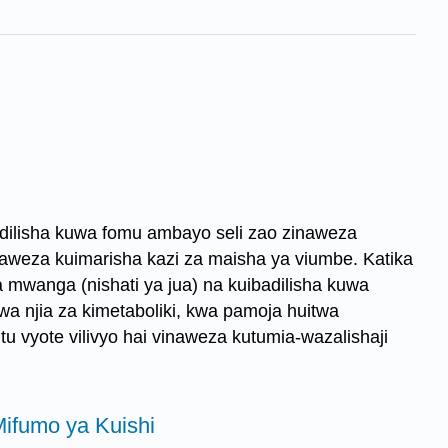
ilisha kuwa fomu ambayo seli zao zinaweza
aweza kuimarisha kazi za maisha ya viumbe. Katika
 mwanga (nishati ya jua) na kuibadilisha kuwa
o wa njia za kimetaboliki, kwa pamoja huitwa
u vyote vilivyo hai vinaweza kutumia-wazalishaji
 Mifumo ya Kuishi