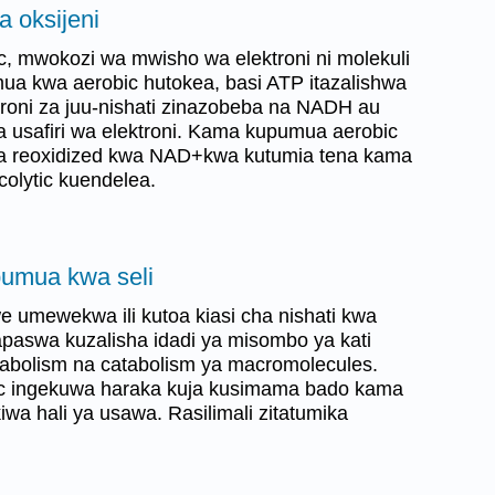
la oksijeni
, mwokozi wa mwisho wa elektroni ni molekuli
mua kwa aerobic hutokea, basi ATP itazalishwa
troni za juu-nishati zinazobeba na NADH au
usafiri wa elektroni. Kama kupumua aerobic
a reoxidized kwa NAD+kwa kutumia tena kama
ycolytic kuendelea.
pumua kwa seli
e umewekwa ili kutoa kiasi cha nishati kwa
apaswa kuzalisha idadi ya misombo ya kati
abolism na catabolism ya macromolecules.
olic ingekuwa haraka kuja kusimama bado kama
iwa hali ya usawa. Rasilimali zitatumika