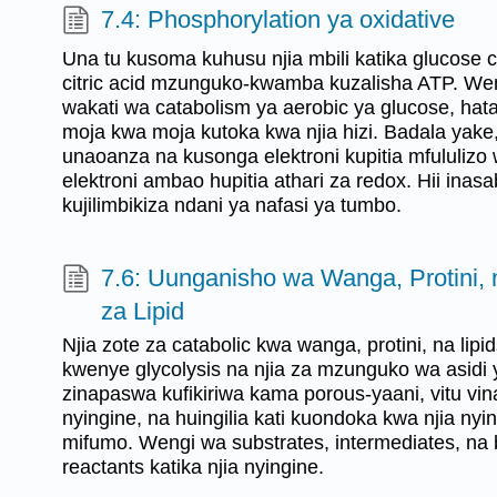
7.4: Phosphorylation ya oxidative
Una tu kusoma kuhusu njia mbili katika glucose c
citric acid mzunguko-kwamba kuzalisha ATP. W
wakati wa catabolism ya aerobic ya glucose, hata
moja kwa moja kutoka kwa njia hizi. Badala yak
unaoanza na kusonga elektroni kupitia mfululizo 
elektroni ambao hupitia athari za redox. Hii inasa
kujilimbikiza ndani ya nafasi ya tumbo.
7.6: Uunganisho wa Wanga, Protini, 
za Lipid
Njia zote za catabolic kwa wanga, protini, na li
kwenye glycolysis na njia za mzunguko wa asidi ya
zinapaswa kufikiriwa kama porous-yaani, vitu vin
nyingine, na huingilia kati kuondoka kwa njia nyin
mifumo. Wengi wa substrates, intermediates, na bi
reactants katika njia nyingine.