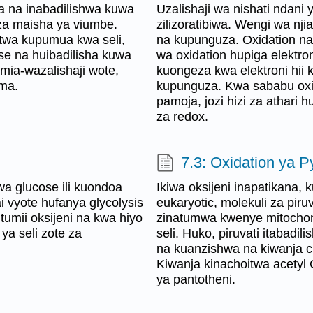
a na inabadilishwa kuwa
Uzalishaji wa nishati ndani 
za maisha ya viumbe.
zilizoratibiwa. Wengi wa nji
itwa kupumua kwa seli,
na kupunguza. Oxidation n
se na huibadilisha kuwa
wa oxidation hupiga elektro
mia-wazalishaji wote,
kuongeza kwa elektroni hii
ama.
kupunguza. Kwa sababu oxi
pamoja, jozi hizi za athari 
za redox.
7.3: Oxidation ya P
wa glucose ili kuondoa
Ikiwa oksijeni inapatikana, 
ai vyote hufanya glycolysis
eukaryotic, molekuli za pir
umii oksijeni na kwa hiyo
zinatumwa kwenye mitocho
ya seli zote za
seli. Huko, piruvati itabadi
na kuanzishwa na kiwanja c
Kiwanja kinachoitwa acetyl 
ya pantotheni.