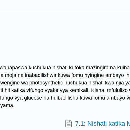
napaswa kuchukua nishati kutoka mazingira na kuibad
na moja na inabadilishwa kuwa fomu nyingine ambayo in
wengine wa photosynthetic huchukua nishati kwa njia ya
ti hii katika vifungo vyake vya kemikali. Kisha, mfululiz
fungo vya glucose na huibadilisha kuwa fomu ambayo vit
nyama.
7.1: Nishati katika