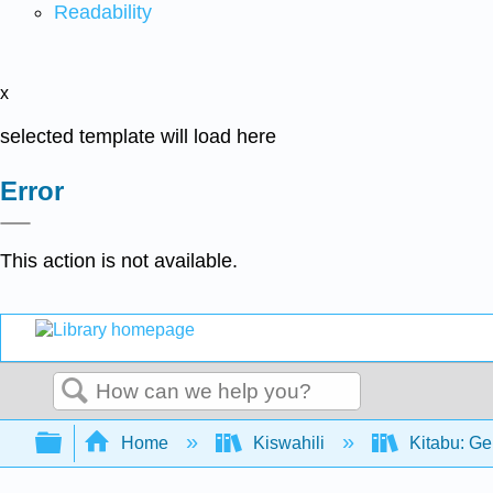
Readability
x
selected template will load here
Error
This action is not available.
Search
Expand/collapse global hierarchy
Home
Kiswahili
Kitabu: Ge