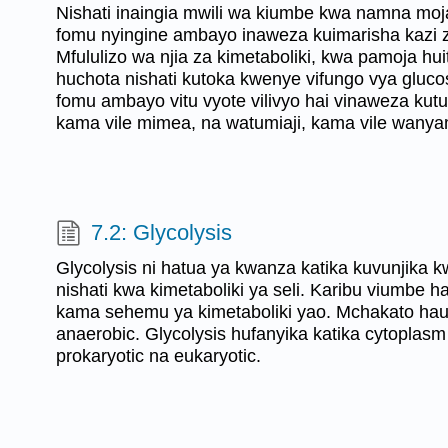
Nishati inaingia mwili wa kiumbe kwa namna moj
fomu nyingine ambayo inaweza kuimarisha kazi 
Mfululizo wa njia za kimetaboliki, kwa pamoja hu
huchota nishati kutoka kwenye vifungo vya gluco
fomu ambayo vitu vyote vilivyo hai vinaweza kutu
kama vile mimea, na watumiaji, kama vile wany
7.2: Glycolysis
Glycolysis ni hatua ya kwanza katika kuvunjika k
nishati kwa kimetaboliki ya seli. Karibu viumbe h
kama sehemu ya kimetaboliki yao. Mchakato haut
anaerobic. Glycolysis hufanyika katika cytoplasm 
prokaryotic na eukaryotic.