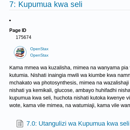
7: Kupumua kwa seli
Page ID
175674
OpenStax
OpenStax
Kama mmea wa kuzalisha, mimea na wanyama pia wa
kutumia. Nishati inaingia mwili wa kiumbe kwa nam
mchakato wa photosynthesis, mimea na wazalishaji 
nishati ya kemikali, glucose, ambayo huhifadhi nisha
kupumua kwa seli, huchota nishati kutoka kwenye vi
wote, kama vile mimea, na watumiaji, kama vile wa
7.0: Utangulizi wa Kupumua kwa seli