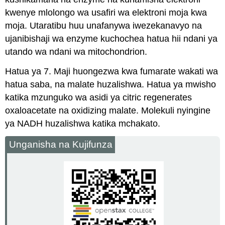
kwenye mlolongo wa usafiri wa elektroni moja kwa
moja. Utaratibu huu unafanywa iwezekanavyo na
ujanibishaji wa enzyme kuchochea hatua hii ndani ya
utando wa ndani wa mitochondrion.
Hatua ya 7. Maji huongezwa kwa fumarate wakati wa
hatua saba, na malate huzalishwa. Hatua ya mwisho
katika mzunguko wa asidi ya citric regenerates
oxaloacetate na oxidizing malate. Molekuli nyingine
ya NADH huzalishwa katika mchakato.
Unganisha na Kujifunza