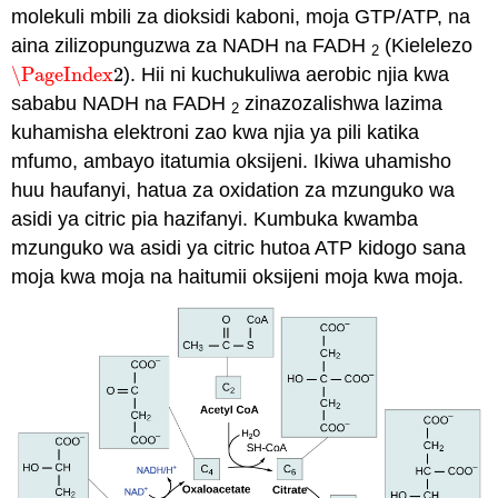
molekuli mbili za dioksidi kaboni, moja GTP/ATP, na
aina zilizopunguzwa za NADH na FADH
(Kielelezo
2
\PageIndex
2
). Hii ni kuchukuliwa aerobic njia kwa
\PageIndex
2
sababu NADH na FADH
zinazozalishwa lazima
2
kuhamisha elektroni zao kwa njia ya pili katika
mfumo, ambayo itatumia oksijeni. Ikiwa uhamisho
huu haufanyi, hatua za oxidation za mzunguko wa
asidi ya citric pia hazifanyi. Kumbuka kwamba
mzunguko wa asidi ya citric hutoa ATP kidogo sana
moja kwa moja na haitumii oksijeni moja kwa moja.