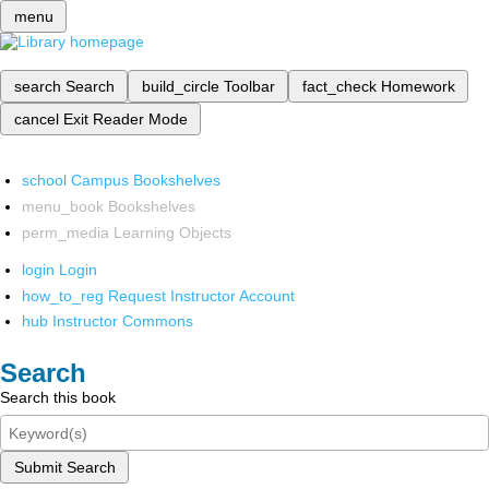
menu
search
Search
build_circle
Toolbar
fact_check
Homework
cancel
Exit Reader Mode
school
Campus Bookshelves
menu_book
Bookshelves
perm_media
Learning Objects
login
Login
how_to_reg
Request Instructor Account
hub
Instructor Commons
Search
Search this book
Submit Search