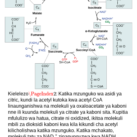
\PageIndex
2
Kielelezo
: Katika mzunguko wa asidi ya
\PageIndex
2
citric, kundi la acetyl kutoka kwa acetyl CoA
linaunganishwa na molekuli ya oxaloacetate ya kaboni
nne ili kuunda molekuli ya citrate ya kaboni sita. Kupitia
mfululizo wa hatua, citrate ni oxidized, ikitoa molekuli
mbili za dioksidi kaboni kwa kila kikundi cha acetyl
kilicholishwa katika mzunguko. Katika mchakato,
+
molekuli tatu za NAD
zinapunguzwa kwa NADH,