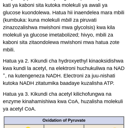
kati ya kaboni sita kutoka molekuli ya awali ya
glucose kuondolewa. Hatua hii inaendelea mara mbili
(kumbuka: kuna molekuli
mbili
za piruvati
zinazozalishwa mwishoni mwa glycolsis) kwa kila
molekuli ya glucose imetabolized; hivyo, mbili za
kaboni sita zitaondolewa mwishoni mwa hatua zote
mbili.
Hatua ya 2. Kikundi cha hydroxyethyl kinaoksidishwa
kwa kundi la acetyl, na elektroni huchukuliwa na NAD
+
, na kutengeneza NADH. Electroni za juu-nishati
kutoka NADH zitatumika baadaye kuzalisha ATP.
Hatua ya 3. Kikundi cha acetyl kilichofungwa na
enzyme kinahamishiwa kwa CoA, huzalisha molekuli
ya acetyl CoA.