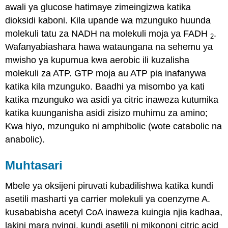
awali ya glucose hatimaye zimeingizwa katika
dioksidi kaboni. Kila upande wa mzunguko huunda
molekuli tatu za NADH na molekuli moja ya FADH
.
2
Wafanyabiashara hawa wataungana na sehemu ya
mwisho ya kupumua kwa aerobic ili kuzalisha
molekuli za ATP. GTP moja au ATP pia inafanywa
katika kila mzunguko. Baadhi ya misombo ya kati
katika mzunguko wa asidi ya citric inaweza kutumika
katika kuunganisha asidi zisizo muhimu za amino;
Kwa hiyo, mzunguko ni amphibolic (wote catabolic na
anabolic).
Muhtasari
Mbele ya oksijeni piruvati kubadilishwa katika kundi
asetili masharti ya carrier molekuli ya coenzyme A.
kusababisha acetyl CoA inaweza kuingia njia kadhaa,
lakini mara nyingi, kundi asetili ni mikononi citric acid