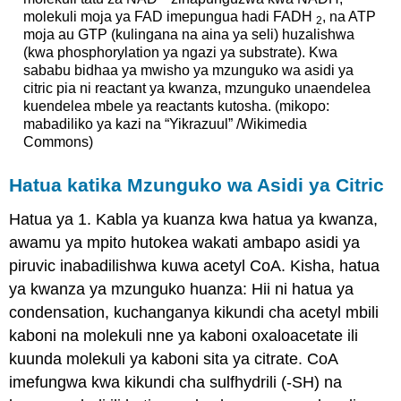
molekuli moja ya FAD imepungua hadi FADH
, na ATP
2
moja au GTP (kulingana na aina ya seli) huzalishwa
(kwa phosphorylation ya ngazi ya substrate). Kwa
sababu bidhaa ya mwisho ya mzunguko wa asidi ya
citric pia ni reactant ya kwanza, mzunguko unaendelea
kuendelea mbele ya reactants kutosha. (mikopo:
mabadiliko ya kazi na “Yikrazuul” /Wikimedia
Commons)
Hatua katika Mzunguko wa Asidi ya Citric
Hatua ya 1. Kabla ya kuanza kwa hatua ya kwanza,
awamu ya mpito hutokea wakati ambapo asidi ya
piruvic inabadilishwa kuwa acetyl CoA. Kisha, hatua
ya kwanza ya mzunguko huanza: Hii ni hatua ya
condensation, kuchanganya kikundi cha acetyl mbili
kaboni na molekuli nne ya kaboni oxaloacetate ili
kuunda molekuli ya kaboni sita ya citrate. CoA
imefungwa kwa kikundi cha sulfhydrili (-SH) na