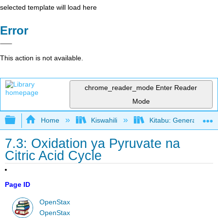
selected template will load here
Error
This action is not available.
chrome_reader_mode
Enter Reader
Mode
Expand/collapse global hierarchy
Home
Kiswahili
Kitabu: General Biolo
7.3: Oxidation ya Pyruvate na
Citric Acid Cycle
Page ID
OpenStax
OpenStax