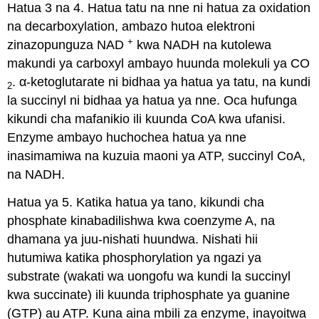
Hatua 3 na 4. Hatua tatu na nne ni hatua za oxidation
na decarboxylation, ambazo hutoa elektroni
+
zinazopunguza NAD
kwa NADH na kutolewa
makundi ya carboxyl ambayo huunda molekuli ya CO
. α-ketoglutarate ni bidhaa ya hatua ya tatu, na kundi
2
la succinyl ni bidhaa ya hatua ya nne. Oca hufunga
kikundi cha mafanikio ili kuunda CoA kwa ufanisi.
Enzyme ambayo huchochea hatua ya nne
inasimamiwa na kuzuia maoni ya ATP, succinyl CoA,
na NADH.
Hatua ya 5. Katika hatua ya tano, kikundi cha
phosphate kinabadilishwa kwa coenzyme A, na
dhamana ya juu-nishati huundwa. Nishati hii
hutumiwa katika phosphorylation ya ngazi ya
substrate (wakati wa uongofu wa kundi la succinyl
kwa succinate) ili kuunda triphosphate ya guanine
(GTP) au ATP. Kuna aina mbili za enzyme, inayoitwa