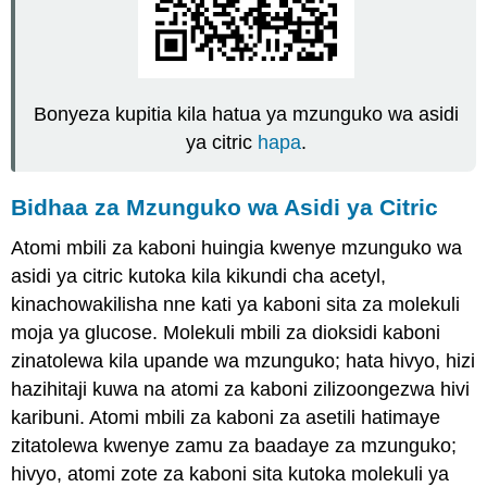
Bonyeza kupitia kila hatua ya mzunguko wa asidi
ya citric
hapa
.
Bidhaa za Mzunguko wa Asidi ya Citric
Atomi mbili za kaboni huingia kwenye mzunguko wa
asidi ya citric kutoka kila kikundi cha acetyl,
kinachowakilisha nne kati ya kaboni sita za molekuli
moja ya glucose. Molekuli mbili za dioksidi kaboni
zinatolewa kila upande wa mzunguko; hata hivyo, hizi
hazihitaji kuwa na atomi za kaboni zilizoongezwa hivi
karibuni. Atomi mbili za kaboni za asetili hatimaye
zitatolewa kwenye zamu za baadaye za mzunguko;
hivyo, atomi zote za kaboni sita kutoka molekuli ya