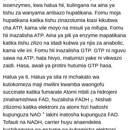
isoenzymes, kwa hatua hii, kulingana na aina ya
tishu za wanyama ambazo hupatikana. Fomu moja
hupatikana katika tishu zinazotumia kiasi kikubwa
cha ATP, kama vile moyo na misuli ya mifupa. Fomu
hii inazalisha ATP. Aina ya pili ya enzyme inapatikana
katika tishu zilizo na idadi kubwa ya njia za anabolic,
kama vile ini. Fomu hii inazalisha GTP. GTP ni nguvu
sawa na ATP; hata hivyo, matumizi yake ni vikwazo
zaidi. Hasa, awali ya protini hutumia GTP hasa.
Hatua ya 6. Hatua ya sita ni mchakato wa
kutokomeza maji mwilini kwamba waongofu
succinate katika fumarate Atomi mbili za hidrojeni
zinahamishiwa FAD, huzalisha FADH
. Nishati
2
zilizomo katika elektroni za atomi hizi haitoshi
+
kupunguza NAD
lakini inatosha kupunguza FAD.
Tofauti na NADH, carrier huyu anaendelea
kushikamana na enzyme na kuhamisha elektroni