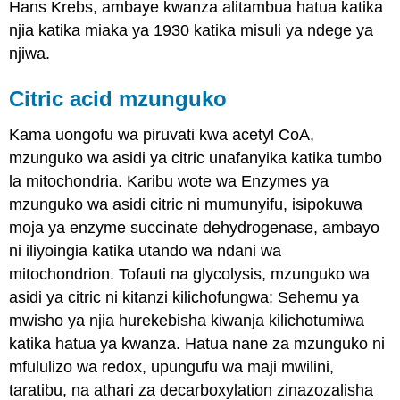
Hans Krebs, ambaye kwanza alitambua hatua katika
njia katika miaka ya 1930 katika misuli ya ndege ya
njiwa.
Citric acid mzunguko
Kama uongofu wa piruvati kwa acetyl CoA,
mzunguko wa asidi ya citric unafanyika katika tumbo
la mitochondria. Karibu wote wa Enzymes ya
mzunguko wa asidi citric ni mumunyifu, isipokuwa
moja ya enzyme succinate dehydrogenase, ambayo
ni iliyoingia katika utando wa ndani wa
mitochondrion. Tofauti na glycolysis, mzunguko wa
asidi ya citric ni kitanzi kilichofungwa: Sehemu ya
mwisho ya njia hurekebisha kiwanja kilichotumiwa
katika hatua ya kwanza. Hatua nane za mzunguko ni
mfululizo wa redox, upungufu wa maji mwilini,
taratibu, na athari za decarboxylation zinazozalisha