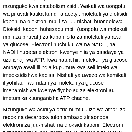
mzunguko kwa catabolism zaidi. Wakati wa uongofu
wa piruvati katika kundi la acetyl, molekuli ya dioksidi
kaboni na elektroni mbili za juu-nishati huondolewa.
Dioksidi kaboni huhesabu mbili (uongofu wa molekuli
mbili za piruvati) za kaboni sita za molekuli ya awali
+
ya glucose. Electroni huchukuliwa na NAD
, na
NADH hubeba elektroni kwenye njia ya baadaye ya
uzalishaji wa ATP. Kwa hatua hii, molekuli ya glucose
ambayo awali iliingia kupumua kwa seli imekuwa
imeoksidishwa kabisa. Nishati ya uwezo wa kemikali
iliyohifadhiwa ndani ya molekuli ya glucose
imehamishiwa kwenye flygbolag za elektroni au
imetumika kuunganisha ATP chache.
Mzunguko wa asidi ya citric ni mfululizo wa athari za
redox na decarboxylation ambazo zinaondoa
elektroni za juu-nishati na dioksidi kaboni. Electroni