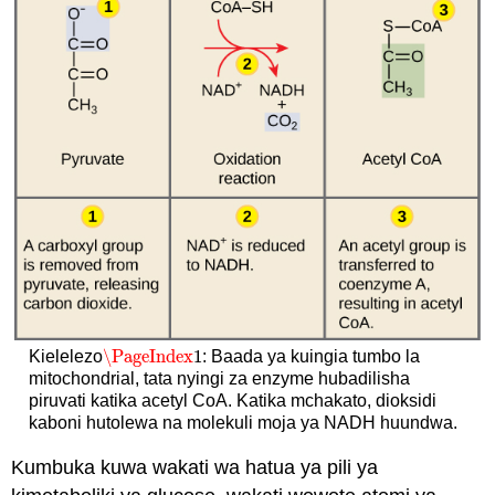
\PageIndex
1
Kielelezo
: Baada ya kuingia tumbo la
\PageIndex
1
mitochondrial, tata nyingi za enzyme hubadilisha
piruvati katika acetyl CoA. Katika mchakato, dioksidi
kaboni hutolewa na molekuli moja ya NADH huundwa.
Kumbuka kuwa wakati wa hatua ya pili ya