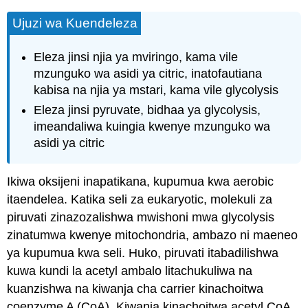
Ujuzi wa Kuendeleza
Eleza jinsi njia ya mviringo, kama vile
mzunguko wa asidi ya citric, inatofautiana
kabisa na njia ya mstari, kama vile glycolysis
Eleza jinsi pyruvate, bidhaa ya glycolysis,
imeandaliwa kuingia kwenye mzunguko wa
asidi ya citric
Ikiwa oksijeni inapatikana, kupumua kwa aerobic
itaendelea. Katika seli za eukaryotic, molekuli za
piruvati zinazozalishwa mwishoni mwa glycolysis
zinatumwa kwenye mitochondria, ambazo ni maeneo
ya kupumua kwa seli. Huko, piruvati itabadilishwa
kuwa kundi la acetyl ambalo litachukuliwa na
kuanzishwa na kiwanja cha carrier kinachoitwa
coenzyme A (CoA). Kiwanja kinachoitwa
acetyl CoA
.