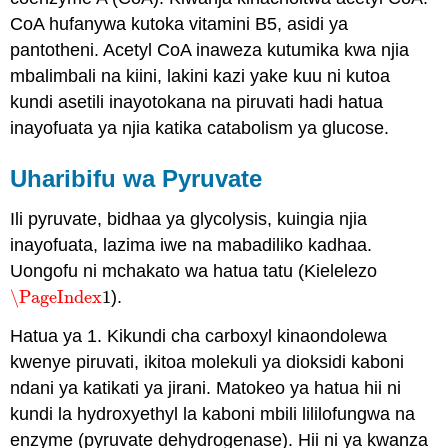
CoA hufanywa kutoka vitamini B5, asidi ya
pantotheni. Acetyl CoA inaweza kutumika kwa njia
mbalimbali na kiini, lakini kazi yake kuu ni kutoa
kundi asetili inayotokana na piruvati hadi hatua
inayofuata ya njia katika catabolism ya glucose.
Uharibifu wa Pyruvate
Ili pyruvate, bidhaa ya glycolysis, kuingia njia
inayofuata, lazima iwe na mabadiliko kadhaa.
Uongofu ni mchakato wa hatua tatu (Kielelezo
\PageIndex
1
).
\PageIndex
1
Hatua ya 1. Kikundi cha carboxyl kinaondolewa
kwenye piruvati, ikitoa molekuli ya dioksidi kaboni
ndani ya katikati ya jirani. Matokeo ya hatua hii ni
kundi la hydroxyethyl la kaboni mbili lililofungwa na
enzyme (pyruvate dehydrogenase). Hii ni ya kwanza