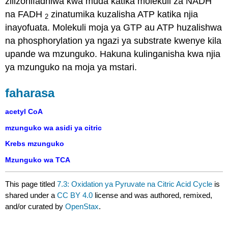
zilizohifadhiwa kwa muda katika molekuli za NADH
na FADH
zinatumika kuzalisha ATP katika njia
2
inayofuata. Molekuli moja ya GTP au ATP huzalishwa
na phosphorylation ya ngazi ya substrate kwenye kila
upande wa mzunguko. Hakuna kulinganisha kwa njia
ya mzunguko na moja ya mstari.
faharasa
acetyl CoA
mzunguko wa asidi ya citric
Krebs mzunguko
Mzunguko wa TCA
This page titled
7.3: Oxidation ya Pyruvate na Citric Acid Cycle
is
shared under a
CC BY 4.0
license and was authored, remixed,
and/or curated by
OpenStax
.