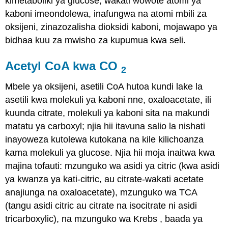
kimetaboliki ya glucose, wakati wowote atomi ya
kaboni imeondolewa, inafungwa na atomi mbili za
oksijeni, zinazozalisha dioksidi kaboni, mojawapo ya
bidhaa kuu za mwisho za kupumua kwa seli.
Acetyl CoA kwa CO
2
Mbele ya oksijeni, asetili CoA hutoa kundi lake la
asetili kwa molekuli ya kaboni nne, oxaloacetate, ili
kuunda citrate, molekuli ya kaboni sita na makundi
matatu ya carboxyl; njia hii itavuna salio la nishati
inayoweza kutolewa kutokana na kile kilichoanza
kama molekuli ya glucose. Njia hii moja inaitwa kwa
majina tofauti:
mzunguko wa asidi ya citric (kwa asidi
ya kwanza ya kati-citric, au citrate-wakati acetate
anajiunga na oxaloacetate),
mzunguko wa TCA
(tangu asidi citric au citrate na isocitrate ni asidi
tricarboxylic), na
mzunguko wa Krebs
, baada ya