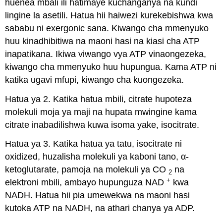
huenea mbali ili hatimaye kuchanganya na kundi
lingine la asetili. Hatua hii haiwezi kurekebishwa kwa
sababu ni exergonic sana. Kiwango cha mmenyuko
huu kinadhibitiwa na maoni hasi na kiasi cha ATP
inapatikana. Ikiwa viwango vya ATP vinaongezeka,
kiwango cha mmenyuko huu hupungua. Kama ATP ni
katika ugavi mfupi, kiwango cha kuongezeka.
Hatua ya 2. Katika hatua mbili, citrate hupoteza
molekuli moja ya maji na hupata mwingine kama
citrate inabadilishwa kuwa isoma yake, isocitrate.
Hatua ya 3. Katika hatua ya tatu, isocitrate ni
oxidized, huzalisha molekuli ya kaboni tano, α-
ketoglutarate, pamoja na molekuli ya CO
na
2
+
elektroni mbili, ambayo hupunguza NAD
kwa
NADH. Hatua hii pia umewekwa na maoni hasi
kutoka ATP na NADH, na athari chanya ya ADP.