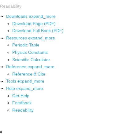
Readability
Downloads
expand_more
Download Page (PDF)
Download Full Book (PDF)
Resources
expand_more
Periodic Table
Physics Constants
Scientific Calculator
Reference
expand_more
Reference & Cite
Tools
expand_more
Help
expand_more
Get Help
Feedback
Readability
x