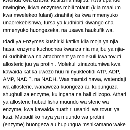
kwenda kwa usawa, kusitisha majibu. Kwa upande
mwingine, ikiwa enzymes mbili tofauti (kila maalum
kwa mwelekeo fulani) zinahitajika kwa mmenyuko
unaorekebishwa, fursa ya kudhibiti kiwango cha
mmenyuko huongezeka, na usawa haukufikiwa.
Idadi ya Enzymes kushiriki katika kila moja ya njia-
hasa, enzyme kuchochea kwanza nia majibu ya njia-
ni kudhibitiwa na attachment ya molekuli kwa tovuti
allosteric juu ya protini. Molekuli zinazotumiwa kwa
kawaida katika uwezo huu ni nyukleotidi ATP, ADP,
+
AMP, NAD
, na NADH. Wasimamizi hawa, watendaji
wa allosteric, wanaweza kuongeza au kupunguza
shughuli za enzyme, kulingana na hali zilizopo. Athari
ya allosteric hubadilisha muundo wa steric wa
enzyme, kwa kawaida huathiri usanidi wa tovuti ya
kazi. Mabadiliko haya ya muundo wa protini
(enzyme) huongeza au hupungua mshikamano wake