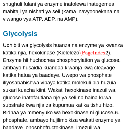
shughuli fulani ya enzyme inatolewa inategemea
mahitaji ya nishati ya seli (kama inavyoonekana na
viwango vya ATP, ADP, na AMP).
Glycolysis
Udhibiti wa glycolysis huanza na enzyme ya kwanza
katika njia, hexokinase (Kielelezo
\PageIndex
2
).
\PageIndex
2
Enzyme hii huchochea phosphorylation ya glucose,
ambayo husaidia kuandaa kiwanja kwa cleavage
katika hatua ya baadaye. Uwepo wa phosphate
iliyosababishwa vibaya katika molekuli pia huzuia
sukari kuacha kiini. Wakati hexokinase inazuiliwa,
glucose inatofautiana nje ya seli na haina kuwa
substrate kwa njia za kupumua katika tishu hizo.
Bidhaa ya mmenyuko wa hexokinase ni glucose-6-
phosphate, ambayo hujilimbikiza wakati enzyme ya
baadaye, phosphofructokinase, imezuiliwa.