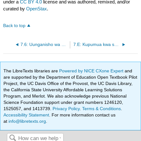
under a
CC BY 4.0
license and was authored, remixed, and/or
curated by
OpenStax
.
Back to top
7.6: Uunganisho wa Wanga, Protini, na Njia za Metabolic za Lipid
7.E: Kupumua kwa seli (Mazoezi)
The LibreTexts libraries are
Powered by NICE CXone Expert
and
are supported by the Department of Education Open Textbook Pilot
Project, the UC Davis Office of the Provost, the UC Davis Library,
the California State University Affordable Learning Solutions
Program, and Merlot. We also acknowledge previous National
Science Foundation support under grant numbers 1246120,
1525057, and 1413739.
Privacy Policy
.
Terms & Conditions
.
Accessibility Statement
. For more information contact us
at
info@libretexts.org
.