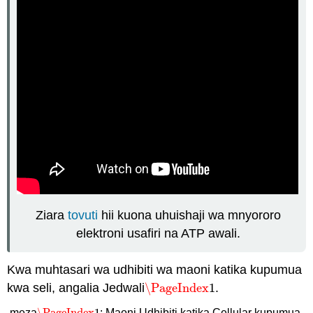
Ziara
tovuti
hii kuona uhuishaji wa mnyororo
elektroni usafiri na ATP awali.
Kwa muhtasari wa udhibiti wa maoni katika kupumua
kwa seli, angalia Jedwali
\PageIndex
1
.
\PageIndex
1
meza
: Maoni Udhibiti katika Cellular kupumua.