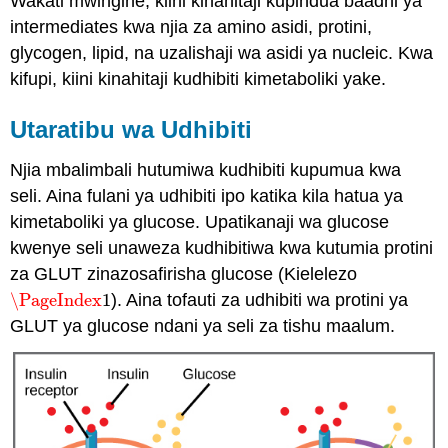
Wakati mwingine, kiini kinahitaji kupindua baadhi ya
intermediates kwa njia za amino asidi, protini,
glycogen, lipid, na uzalishaji wa asidi ya nucleic. Kwa
kifupi, kiini kinahitaji kudhibiti kimetaboliki yake.
Utaratibu wa Udhibiti
Njia mbalimbali hutumiwa kudhibiti kupumua kwa
seli. Aina fulani ya udhibiti ipo katika kila hatua ya
kimetaboliki ya glucose. Upatikanaji wa glucose
kwenye seli unaweza kudhibitiwa kwa kutumia
protini
za GLUT zinazosafirisha
glucose (Kielelezo
\PageIndex
1
). Aina tofauti za udhibiti wa protini ya
\PageIndex
1
GLUT ya glucose ndani ya seli za tishu maalum.