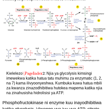
\PageIndex
2
Kielelezo
: Njia ya glycolysis kimsingi
\PageIndex
2
imewekwa katika hatua tatu muhimu za enzymatic (1, 2,
na 7) kama ilivyoonyeshwa. Kumbuka kuwa hatua mbili
za kwanza zinazodhibitiwa hutokea mapema katika njia
na zinahusisha hidrolisisi ya ATP.
Phosphofructokinase ni enzyme kuu inayodhibitiwa