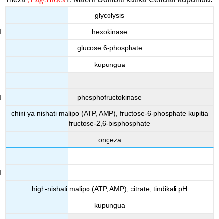
\PageIndex
1
\PageIndex
1
glycolysis
hexokinase
glucose 6-phosphate
kupungua
phosphofructokinase
chini ya nishati malipo (ATP, AMP), fructose-6-phosphate kupitia
fructose-2,6-bisphosphate
ongeza
high-nishati malipo (ATP, AMP), citrate, tindikali pH
kupungua