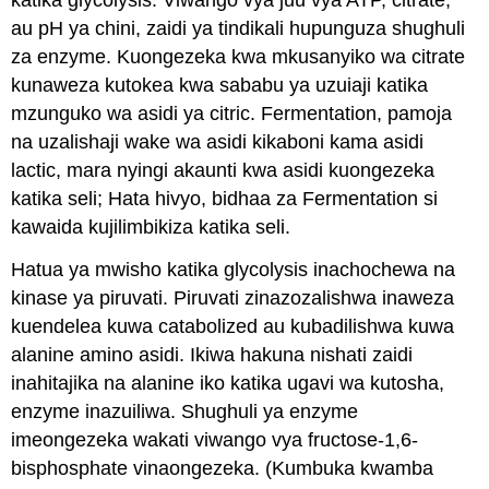
katika glycolysis. Viwango vya juu vya ATP, citrate,
au pH ya chini, zaidi ya tindikali hupunguza shughuli
za enzyme. Kuongezeka kwa mkusanyiko wa citrate
kunaweza kutokea kwa sababu ya uzuiaji katika
mzunguko wa asidi ya citric. Fermentation, pamoja
na uzalishaji wake wa asidi kikaboni kama asidi
lactic, mara nyingi akaunti kwa asidi kuongezeka
katika seli; Hata hivyo, bidhaa za Fermentation si
kawaida kujilimbikiza katika seli.
Hatua ya mwisho katika glycolysis inachochewa na
kinase ya piruvati. Piruvati zinazozalishwa inaweza
kuendelea kuwa catabolized au kubadilishwa kuwa
alanine amino asidi. Ikiwa hakuna nishati zaidi
inahitajika na alanine iko katika ugavi wa kutosha,
enzyme inazuiliwa. Shughuli ya enzyme
imeongezeka wakati viwango vya fructose-1,6-
bisphosphate vinaongezeka. (Kumbuka kwamba