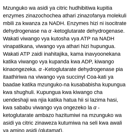
Mzunguko wa asidi ya citric hudhibitiwa kupitia
enzymes zinazochochea athari zinazofanya molekuli
mbili za kwanza za NADH. Enzymes hizi ni isocitrate
dehydrogenase na
α
-ketoglutarate dehydrogenase.
Wakati viwango vya kutosha vya ATP na NADH
vinapatikana, viwango vya athari hizi hupungua.
Wakati ATP zaidi inahitajika, kama inavyoonekana
katika viwango vya kupanda kwa ADP, kiwango
kinaongezeka.
α
-Ketoglutarate dehydrogenase pia
itaathiriwa na viwango vya succinyl Coa-kati ya
baadae katika mzunguko-na kusababisha kupungua
kwa shughuli. Kupungua kwa kiwango cha
uendeshaji wa njia katika hatua hii si lazima hasi,
kwa sababu viwango vya ongezeko la
α
-
ketoglutarate ambazo hazitumiwi na mzunguko wa
asidi ya citric zinaweza kutumiwa na seli kwa awali
ya amino asidi (glutamat).