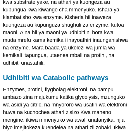
kwa substrate yake, na athari ya kuongeza au
kupungua kwa kiwango cha mmenyuko. Ishara ya
kiambatisho kwa enzyme. Kisheria hii inaweza
kuongeza au kupunguza shughuli za enzyme, kutoa
maoni. Aina hii ya maoni ya udhibiti ni bora kwa
muda mrefu kama kemikali inayoathiri inaunganishwa
na enzyme. Mara baada ya ukolezi wa jumla wa
kemikali itapungua, utaenea mbali na protini, na
udhibiti unastahili.
Udhibiti wa Catabolic pathways
Enzymes, protini, flygbolag elektroni, na pampu
ambazo zina majukumu katika glycolysis, mzunguko
wa asidi ya citric, na mnyororo wa usafiri wa elektroni
huwa na kuchochea athari zisizo Kwa maneno
mengine, ikiwa mmenyuko wa awali unafanyika, njia
hiyo imejitokeza kuendelea na athari zilizobaki. Ikiwa