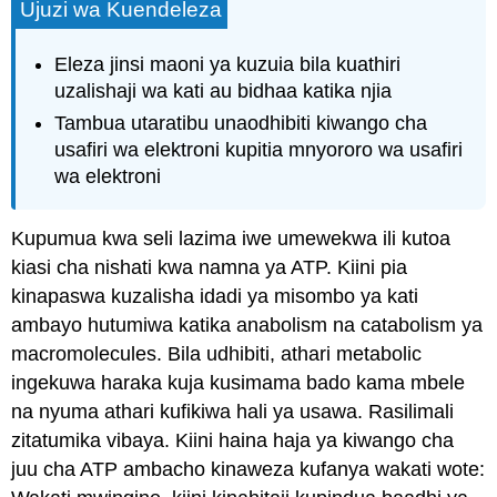
Ujuzi wa Kuendeleza
Eleza jinsi maoni ya kuzuia bila kuathiri
uzalishaji wa kati au bidhaa katika njia
Tambua utaratibu unaodhibiti kiwango cha
usafiri wa elektroni kupitia mnyororo wa usafiri
wa elektroni
Kupumua kwa seli lazima iwe umewekwa ili kutoa
kiasi cha nishati kwa namna ya ATP. Kiini pia
kinapaswa kuzalisha idadi ya misombo ya kati
ambayo hutumiwa katika anabolism na catabolism ya
macromolecules. Bila udhibiti, athari metabolic
ingekuwa haraka kuja kusimama bado kama mbele
na nyuma athari kufikiwa hali ya usawa. Rasilimali
zitatumika vibaya. Kiini haina haja ya kiwango cha
juu cha ATP ambacho kinaweza kufanya wakati wote: