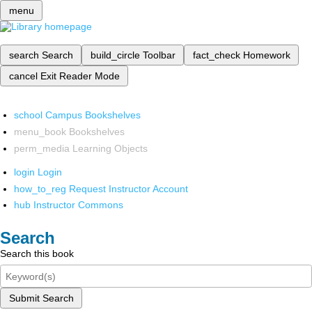
menu
search
Search
build_circle
Toolbar
fact_check
Homework
cancel
Exit Reader Mode
school
Campus Bookshelves
menu_book
Bookshelves
perm_media
Learning Objects
login
Login
how_to_reg
Request Instructor Account
hub
Instructor Commons
Search
Search this book
Submit Search