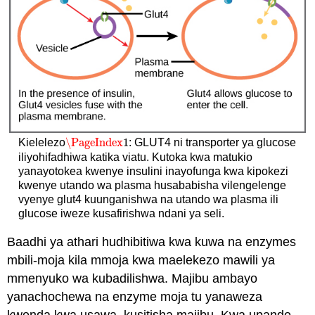
\PageIndex
1
Kielelezo
: GLUT4 ni transporter ya glucose
\PageIndex
1
iliyohifadhiwa katika viatu. Kutoka kwa matukio
yanayotokea kwenye insulini inayofunga kwa kipokezi
kwenye utando wa plasma husababisha vilengelenge
vyenye glut4 kuunganishwa na utando wa plasma ili
glucose iweze kusafirishwa ndani ya seli.
Baadhi ya athari hudhibitiwa kwa kuwa na enzymes
mbili-moja kila mmoja kwa maelekezo mawili ya
mmenyuko wa kubadilishwa. Majibu ambayo
yanachochewa na enzyme moja tu yanaweza