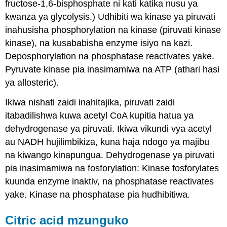
fructose-1,6-bisphosphate ni kati katika nusu ya
kwanza ya glycolysis.) Udhibiti wa kinase ya piruvati
inahusisha phosphorylation na kinase (piruvati kinase
kinase), na kusababisha enzyme isiyo na kazi.
Deposphorylation na phosphatase reactivates yake.
Pyruvate kinase pia inasimamiwa na ATP (athari hasi
ya allosteric).
Ikiwa nishati zaidi inahitajika, piruvati zaidi
itabadilishwa kuwa acetyl CoA kupitia hatua ya
dehydrogenase ya piruvati. Ikiwa vikundi vya acetyl
au NADH hujilimbikiza, kuna haja ndogo ya majibu
na kiwango kinapungua. Dehydrogenase ya piruvati
pia inasimamiwa na fosforylation: Kinase fosforylates
kuunda enzyme inaktiv, na phosphatase reactivates
yake. Kinase na phosphatase pia hudhibitiwa.
Citric acid mzunguko