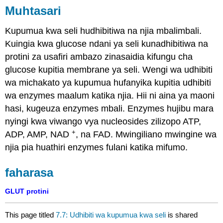
Muhtasari
Kupumua kwa seli hudhibitiwa na njia mbalimbali.
Kuingia kwa glucose ndani ya seli kunadhibitiwa na
protini za usafiri ambazo zinasaidia kifungu cha
glucose kupitia membrane ya seli. Wengi wa udhibiti
wa michakato ya kupumua hufanyika kupitia udhibiti
wa enzymes maalum katika njia. Hii ni aina ya maoni
hasi, kugeuza enzymes mbali. Enzymes hujibu mara
nyingi kwa viwango vya nucleosides zilizopo ATP,
+
ADP, AMP, NAD
, na FAD. Mwingiliano mwingine wa
njia pia huathiri enzymes fulani katika mifumo.
faharasa
GLUT protini
This page titled
7.7: Udhibiti wa kupumua kwa seli
is shared