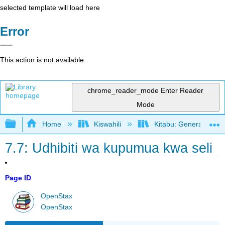
selected template will load here
Error
This action is not available.
chrome_reader_mode
Enter Reader
Mode
Expand/collapse global hierarchy
Home
Kiswahili
Kitabu: General Biolo
7.7: Udhibiti wa kupumua kwa seli
Page ID
OpenStax
OpenStax