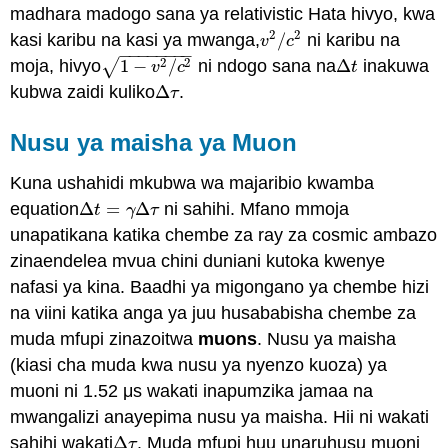
madhara madogo sana ya relativistic Hata hivyo, kwa
2
2
kasi karibu na kasi ya mwanga,
/
ni karibu na
v
2
/
c
2
v
c
−
−
−
−
−
−
−
−
2
2
√
moja, hivyo
1
−
/
ni ndogo sana na
Δ
inakuwa
1
−
v
2
/
c
2
Δ
t
v
c
t
kubwa zaidi kuliko
Δ
.
Δ
τ
τ
Nusu ya maisha ya Muon
Kuna ushahidi mkubwa wa majaribio kwamba
equation
Δ
=
Δ
ni sahihi. Mfano mmoja
Δ
t
=
γ
Δ
τ
t
γ
τ
unapatikana katika chembe za ray za cosmic ambazo
zinaendelea mvua chini duniani kutoka kwenye
nafasi ya kina. Baadhi ya migongano ya chembe hizi
na viini katika anga ya juu husababisha chembe za
muda mfupi zinazoitwa
muons
. Nusu ya maisha
(kiasi cha muda kwa nusu ya nyenzo kuoza) ya
muoni ni 1.52 μs wakati inapumzika jamaa na
mwangalizi anayepima nusu ya maisha. Hii ni wakati
sahihi wakati
Δ
. Muda mfupi huu unaruhusu muoni
Δ
τ
τ