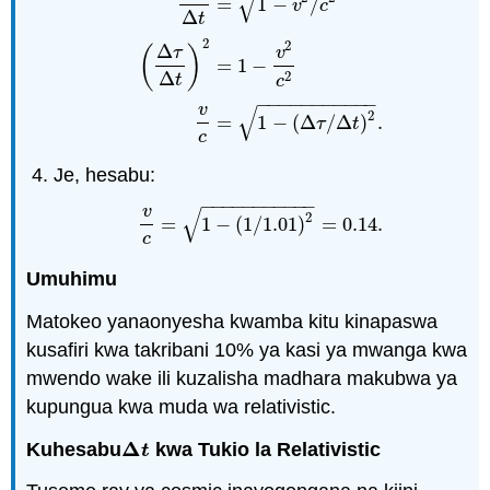
√
=
1
−
/
v
c
Δ
t
=
γ
Δ
τ
=
1
1
−
v
2
/
c
2
Δ
τ
Δ
τ
Δ
t
=
1
−
v
2
/
c
2
(
Δ
τ
Δ
t
)
Δ
t
2
2
Δ
(
)
τ
v
=
1
−
2
Δ
t
c
−
−
−
−
−
−
−
−
−
−
−
√
v
2
=
1
−
(
Δ
/
Δ
)
.
τ
t
c
Je, hesabu:
−
−
−
−
−
−
−
−
−
−
−
√
v
2
=
1
−
(
1
/
1.01
)
=
0.14.
v
c
=
1
−
(
1
/
1.01
)
2
=
0.14.
c
Umuhimu
Matokeo yanaonyesha kwamba kitu kinapaswa
kusafiri kwa takribani 10% ya kasi ya mwanga kwa
mwendo wake ili kuzalisha madhara makubwa ya
kupungua kwa muda wa relativistic.
Δ
Kuhesabu
kwa Tukio la Relativistic
Δ
t
t