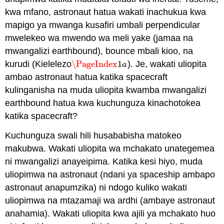
kwa mfano, astronaut hatua wakati inachukua kwa
mapigo ya mwanga kusafiri umbali perpendicular
mwelekeo wa mwendo wa meli yake (jamaa na
mwangalizi earthbound), bounce mbali kioo, na
kurudi (Kielelezo
\PageIndex
1
). Je, wakati uliopita
\PageIndex
1
a
a
ambao astronaut hatua katika spacecraft
kulinganisha na muda uliopita kwamba mwangalizi
earthbound hatua kwa kuchunguza kinachotokea
katika spacecraft?
Kuchunguza swali hili husababisha matokeo
makubwa. Wakati uliopita wa mchakato unategemea
ni mwangalizi anayeipima. Katika kesi hiyo, muda
uliopimwa na astronaut (ndani ya spaceship ambapo
astronaut anapumzika) ni ndogo kuliko wakati
uliopimwa na mtazamaji wa ardhi (ambaye astronaut
anahamia). Wakati uliopita kwa ajili ya mchakato huo