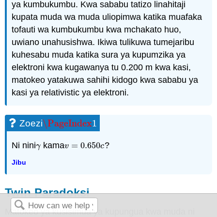
ya kumbukumbu. Kwa sababu tatizo linahitaji
kupata muda wa muda uliopimwa katika muafaka
tofauti wa kumbukumbu kwa mchakato huo,
uwiano unahusishwa. Ikiwa tulikuwa tumejaribu
kuhesabu muda katika sura ya kupumzika ya
elektroni kwa kugawanya tu 0.200 m kwa kasi,
matokeo yatakuwa sahihi kidogo kwa sababu ya
kasi ya relativistic ya elektroni.
\PageIndex
1
Zoezi
\PageIndex
1
Ni nini
kama
=
0.650
?
γ
v
=
0.650
c
γ
v
c
Jibu
Twin Paradoksi
Matokeo ya kusisimua ya kupungua kwa muda ni