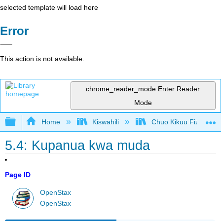
selected template will load here
Error
This action is not available.
chrome_reader_mode
Enter Reader
Mode
Expand/collapse global hierarchy
Home
Kiswahili
Chuo Kikuu Fizikia III
5.4: Kupanua kwa muda
Page ID
OpenStax
OpenStax