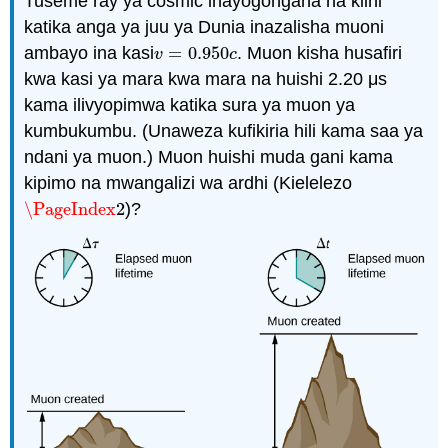
Tuseme ray ya cosmic inayogongana na kiini
katika anga ya juu ya Dunia inazalisha muoni
ambayo ina kasi
=
0.950
. Muon kisha husafiri
v
=
0.950
c
v
c
kwa kasi ya mara kwa mara na huishi 2.20 μs
kama ilivyopimwa katika sura ya muon ya
kumbukumbu. (Unaweza kufikiria hili kama saa ya
ndani ya muon.) Muon huishi muda gani kama
kipimo na mwangalizi wa ardhi (Kielelezo
\PageIndex
2
)?
\PageIndex
2