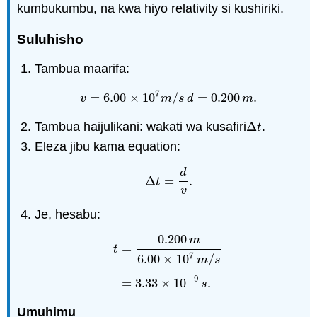
kumbukumbu, na kwa hiyo relativity si kushiriki.
Suluhisho
Tambua maarifa:
7
=
6.00
×
10
/
=
0.200
.
v
=
6.00
×
10
7
m
/
s
d
=
0.200
m
.
v
m
s
d
m
Tambua haijulikani: wakati wa kusafiri
Δ
.
Δ
t
t
Eleza jibu kama equation:
d
Δ
=
.
Δ
t
=
d
v
.
t
v
Je, hesabu:
0.200
m
=
t
7
6.00
×
10
/
m
s
t
=
0.200
m
6.00
×
10
7
m
/
s
=
3.33
×
10
−
9
s
−
9
=
3.33
×
10
.
s
Umuhimu