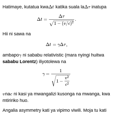
Hatimaye, kutatua kwa
Δ
katika suala la
Δ
inatupa
Δ
t
Δ
τ
t
τ
Δ
τ
Δ
=
.
Δ
t
=
Δ
τ
1
−
(
v
/
c
)
2
.
t
−
−
−
−
−
−
−
−
2
√
1
−
(
/
)
v
c
Hii ni sawa na
Δ
=
Δ
,
Δ
t
=
γ
Δ
τ
,
t
γ
τ
ambapo
ni sababu relativistic (mara nyingi huitwa
γ
γ
sababu Lorentz
) iliyotolewa na
1
=
γ
=
1
1
−
v
2
c
2
γ
−
−
−
−
−
−
2
√
v
1
−
2
c
na
ni kasi ya mwangalizi kusonga na mwanga, kwa
v
c
v
c
mtiririko huo.
Angalia asymmetry kati ya vipimo viwili. Moja tu kati