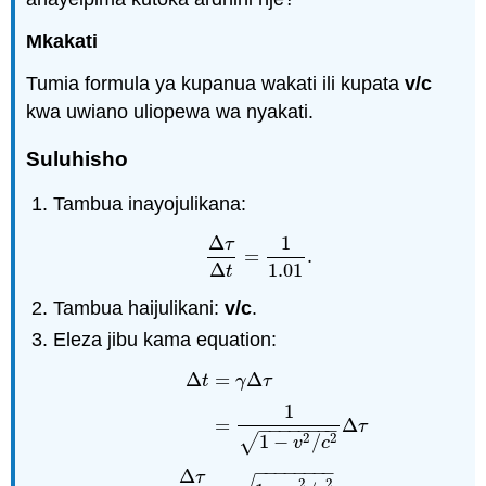
Mkakati
Tumia formula ya kupanua wakati ili kupata
v/c
kwa uwiano uliopewa wa nyakati.
Suluhisho
Tambua inayojulikana:
Δ
1
τ
=
.
Δ
τ
Δ
t
=
1
1.01
.
1.01
Δ
t
Tambua haijulikani:
v/c
.
Eleza jibu kama equation:
Δ
=
Δ
t
γ
τ
1
=
Δ
τ
−
−
−
−
−
−
−
−
2
2
√
1
−
/
v
c
−
−
−
−
−
−
−
−
Δ
τ
2
2