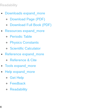
Readability
Downloads
expand_more
Download Page (PDF)
Download Full Book (PDF)
Resources
expand_more
Periodic Table
Physics Constants
Scientific Calculator
Reference
expand_more
Reference & Cite
Tools
expand_more
Help
expand_more
Get Help
Feedback
Readability
x