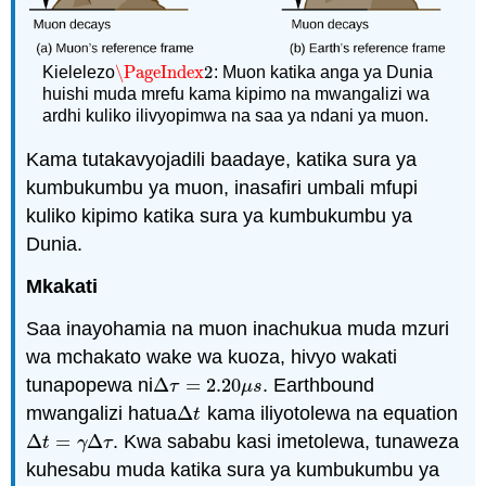
\PageIndex
2
Kielelezo
: Muon katika anga ya Dunia
\PageIndex
2
huishi muda mrefu kama kipimo na mwangalizi wa
ardhi kuliko ilivyopimwa na saa ya ndani ya muon.
Kama tutakavyojadili baadaye, katika sura ya
kumbukumbu ya muon, inasafiri umbali mfupi
kuliko kipimo katika sura ya kumbukumbu ya
Dunia.
Mkakati
Saa inayohamia na muon inachukua muda mzuri
wa mchakato wake wa kuoza, hivyo wakati
tunapopewa ni
Δ
=
2.20
. Earthbound
Δ
τ
=
2.20
μ
s
τ
μ
s
mwangalizi hatua
Δ
kama iliyotolewa na equation
Δ
t
t
Δ
=
Δ
. Kwa sababu kasi imetolewa, tunaweza
Δ
t
=
γ
Δ
τ
t
γ
τ
kuhesabu muda katika sura ya kumbukumbu ya