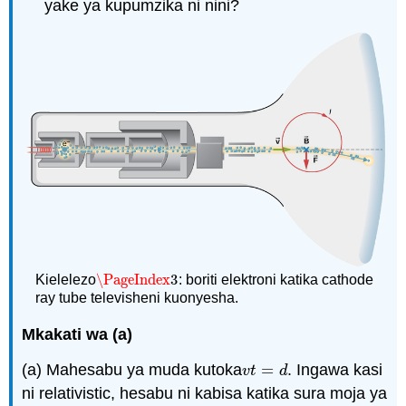
yake ya kupumzika ni nini?
\PageIndex
3
Kielelezo
: boriti elektroni katika cathode
\PageIndex
3
ray tube televisheni kuonyesha.
Mkakati wa (a)
(a) Mahesabu ya muda kutoka
=
. Ingawa kasi
v
t
=
d
v
t
d
ni relativistic, hesabu ni kabisa katika sura moja ya