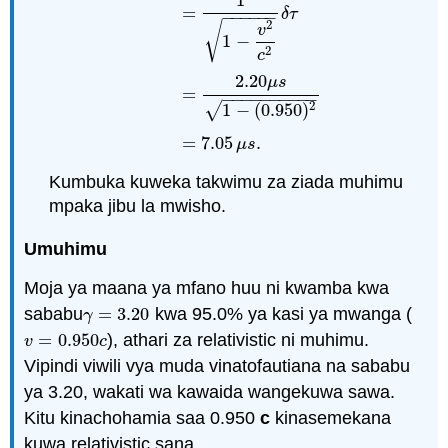
1
=
δ
τ
−
−
−
−
−
−
2
√
v
1
−
2
c
Δ
t
=
γ
Δ
τ
.
=
1
1
−
v
2
c
2
δ
τ
=
2.20
μ
s
1
−
(
0.950
2.20
μ
s
=
−
−
−
−
−
−
−
−
−
−
2
√
1
−
(
0.950
)
=
7.05
.
μ
s
Kumbuka kuweka takwimu za ziada muhimu
mpaka jibu la mwisho.
Umuhimu
Moja ya maana ya mfano huu ni kwamba kwa
sababu
=
3.20
kwa 95.0% ya kasi ya mwanga (
γ
=
3.20
γ
=
0.950
), athari za relativistic ni muhimu.
v
=
0.950
c
v
c
Vipindi viwili vya muda vinatofautiana na sababu
ya 3.20, wakati wa kawaida wangekuwa sawa.
Kitu kinachohamia saa 0.950
c
kinasemekana
kuwa relativistic sana.