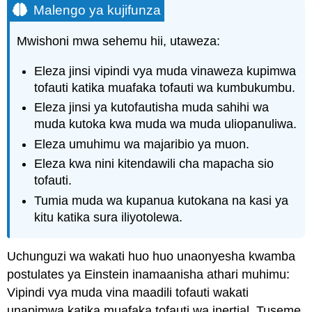
Malengo ya kujifunza
Mwishoni mwa sehemu hii, utaweza:
Eleza jinsi vipindi vya muda vinaweza kupimwa
tofauti katika muafaka tofauti wa kumbukumbu.
Eleza jinsi ya kutofautisha muda sahihi wa
muda kutoka kwa muda wa muda uliopanuliwa.
Eleza umuhimu wa majaribio ya muon.
Eleza kwa nini kitendawili cha mapacha sio
tofauti.
Tumia muda wa kupanua kutokana na kasi ya
kitu katika sura iliyotolewa.
Uchunguzi wa wakati huo huo unaonyesha kwamba
postulates ya Einstein inamaanisha athari muhimu:
Vipindi vya muda vina maadili tofauti wakati
unapimwa katika muafaka tofauti wa inertial. Tuseme,