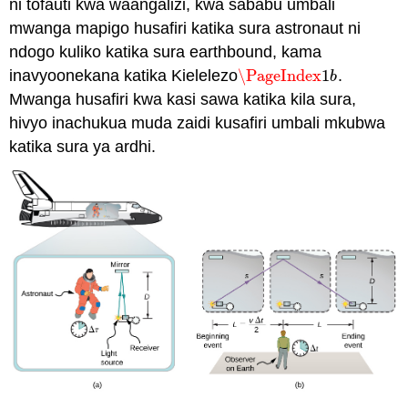
ni tofauti kwa waangalizi, kwa sababu umbali
mwanga mapigo husafiri katika sura astronaut ni
ndogo kuliko katika sura earthbound, kama
inavyoonekana katika Kielelezo
\PageIndex
1
.
\PageIndex
1
b
b
Mwanga husafiri kwa kasi sawa katika kila sura,
hivyo inachukua muda zaidi kusafiri umbali mkubwa
katika sura ya ardhi.