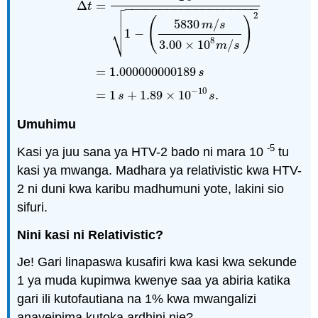

Δ
=
t
−
−
−
−
−
−
−
−
−
−
−
−
−
−
−
−
−
−
−

2

(
)
5830
/
m
s
⎷
1
−
8
3.00
×
10
/
m
s
Δ
t
=
1
s
1
−
(
5830
m
/
s
3.00
×
10
8
m
/
s
)
2
=
1.00000
=
1.000000000189
s
−
10
=
1
+
1.89
×
10
.
s
s
Umuhimu
-5
Kasi ya juu sana ya HTV-2 bado ni mara 10
tu
kasi ya mwanga. Madhara ya relativistic kwa HTV-
2 ni duni kwa karibu madhumuni yote, lakini sio
sifuri.
Nini kasi ni Relativistic?
Je! Gari linapaswa kusafiri kwa kasi kwa sekunde
1 ya muda kupimwa kwenye saa ya abiria katika
gari ili kutofautiana na 1% kwa mwangalizi
anayeipima kutoka ardhini nje?