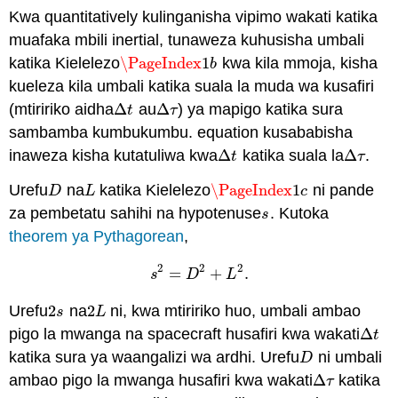
Kwa quantitatively kulinganisha vipimo wakati katika
muafaka mbili inertial, tunaweza kuhusisha umbali
katika Kielelezo
\PageIndex
1
kwa kila mmoja, kisha
\PageIndex
1
b
b
kueleza kila umbali katika suala la muda wa kusafiri
(mtiririko aidha
Δ
au
Δ
) ya mapigo katika sura
Δ
t
Δ
τ
t
τ
sambamba kumbukumbu. equation kusababisha
inaweza kisha kutatuliwa kwa
Δ
katika suala la
Δ
.
Δ
t
Δ
τ
t
τ
Urefu
na
katika Kielelezo
\PageIndex
1
ni pande
D
L
\PageIndex
1
c
D
L
c
za pembetatu sahihi na hypotenuse
. Kutoka
s
s
theorem ya Pythagorean
,
2
2
2
=
+
.
s
2
=
D
2
+
L
2
.
s
D
L
Urefu
2
na
2
ni, kwa mtiririko huo, umbali ambao
2
s
2
L
s
L
pigo la mwanga na spacecraft husafiri kwa wakati
Δ
Δ
t
t
katika sura ya waangalizi wa ardhi. Urefu
ni umbali
D
D
ambao pigo la mwanga husafiri kwa wakati
Δ
katika
Δ
τ
τ