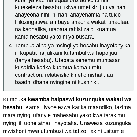
kufanya kazi na equations au kuitumia
kutekeleza hesabu. Ikiwa umefikiri juu ya nani
anayeona nini, ni nani anayehamia na tukio
lililozingatiwa, ambaye anaona wakati unaofaa,
na kadhalika, utapata rahisi zaidi kuamua
kama hesabu yako ni ya busara.
Tambua aina ya msingi ya hesabu inayofanyika
ili kupata haijulikani kutambuliwa hapo juu
(fanya hesabu). Utapata sehemu muhtasari
kusaidia katika kuamua kama urefu
contraction, relativistic kinetic nishati, au
baadhi dhana nyingine ni kushiriki.
Kumbuka
kwamba haipaswi kuzunguka wakati wa
hesabu
. Kama ilivyoelezwa katika maandiko, lazima
mara nyingi ufanyie mahesabu yako kwa tarakimu
nyingi ili uone athari inayotaka. Unaweza kuzunguka
mwishoni mwa ufumbuzi wa tatizo, lakini usitumie