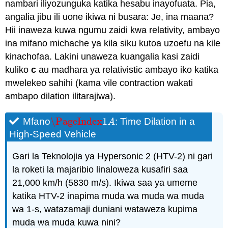
nambari iliyozunguka katika hesabu inayofuata. Pia,
angalia jibu ili uone ikiwa ni busara: Je, ina maana?
Hii inaweza kuwa ngumu zaidi kwa relativity, ambayo
ina mifano michache ya kila siku kutoa uzoefu na kile
kinachofaa. Lakini unaweza kuangalia kasi zaidi
kuliko
c
au madhara ya relativistic ambayo iko katika
mwelekeo sahihi (kama vile contraction wakati
ambapo dilation ilitarajiwa).
\PageIndex
1
Mfano
: Time Dilation in a
\PageIndex
1
A
A
High-Speed Vehicle
Gari la Teknolojia ya Hypersonic 2 (HTV-2) ni gari
la roketi la majaribio linaloweza kusafiri saa
21,000 km/h (5830 m/s). Ikiwa saa ya umeme
katika HTV-2 inapima muda wa muda wa muda
wa 1-s, watazamaji duniani wataweza kupima
muda wa muda kuwa nini?