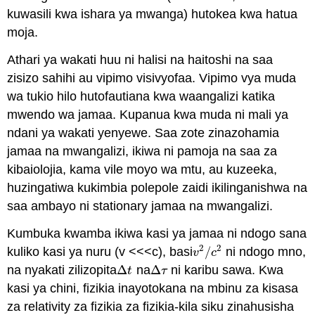
kuwasili kwa ishara ya mwanga) hutokea kwa hatua
moja.
Athari ya wakati huu ni halisi na haitoshi na saa
zisizo sahihi au vipimo visivyofaa. Vipimo vya muda
wa tukio hilo hutofautiana kwa waangalizi katika
mwendo wa jamaa. Kupanua kwa muda ni mali ya
ndani ya wakati yenyewe. Saa zote zinazohamia
jamaa na mwangalizi, ikiwa ni pamoja na saa za
kibaiolojia, kama vile moyo wa mtu, au kuzeeka,
huzingatiwa kukimbia polepole zaidi ikilinganishwa na
saa ambayo ni stationary jamaa na mwangalizi.
Kumbuka kwamba ikiwa kasi ya jamaa ni ndogo sana
2
2
kuliko kasi ya nuru (v <<<c), basi
/
ni ndogo mno,
v
2
/
c
2
v
c
na nyakati zilizopita
Δ
na
Δ
ni karibu sawa. Kwa
Δ
t
Δ
τ
t
τ
kasi ya chini, fizikia inayotokana na mbinu za kisasa
za relativity za fizikia za fizikia-kila siku zinahusisha