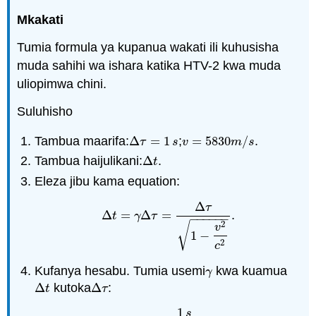
Mkakati
Tumia formula ya kupanua wakati ili kuhusisha
muda sahihi wa ishara katika HTV-2 kwa muda
uliopimwa chini.
Suluhisho
Tambua maarifa:
Δ
=
1
;
=
5830
/
.
Δ
τ
=
1
s
v
=
5830
m
/
s
.
τ
s
v
m
s
Tambua haijulikani:
Δ
.
Δ
t
t
Eleza jibu kama equation:
Δ
τ
Δ
=
Δ
=
.
Δ
t
=
γ
Δ
τ
=
Δ
τ
1
−
v
2
c
2
.
t
γ
τ
−
−
−
−
−
−
2
√
v
1
−
2
c
Kufanya hesabu. Tumia usemi
kwa kuamua
γ
γ
Δ
kutoka
Δ
:
Δ
t
Δ
τ
t
τ
1
s