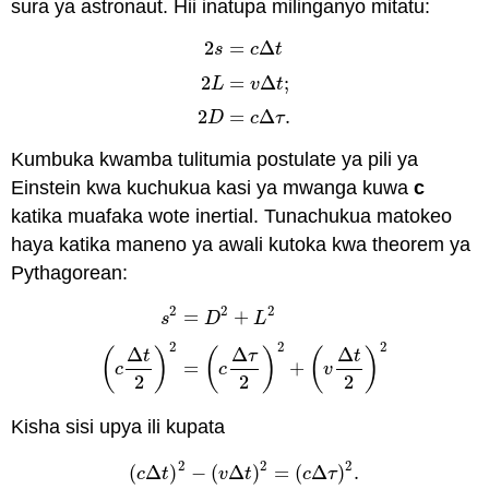
sura ya astronaut. Hii inatupa milinganyo mitatu:
2
=
Δ
s
c
t
2
=
Δ
;
2
s
=
c
Δ
t
2
L
=
v
Δ
t
;
2
D
=
c
Δ
τ
.
L
v
t
2
=
Δ
.
D
c
τ
Kumbuka kwamba tulitumia postulate ya pili ya
Einstein kwa kuchukua kasi ya mwanga kuwa
c
katika muafaka wote inertial. Tunachukua matokeo
haya katika maneno ya awali kutoka kwa theorem ya
Pythagorean:
2
2
2
=
+
s
D
L
2
2
2
s
2
=
D
2
+
L
2
(
c
Δ
t
2
)
2
=
(
c
Δ
τ
2
)
2
+
(
v
Δ
t
2
)
2
Δ
Δ
Δ
(
)
(
)
(
)
t
τ
t
=
+
c
c
v
2
2
2
Kisha sisi upya ili kupata
2
2
2
(
Δ
)
−
(
Δ
)
=
(
Δ
)
.
(
c
Δ
t
)
2
−
(
v
Δ
t
)
2
=
(
c
Δ
τ
)
2
.
c
t
v
t
c
τ