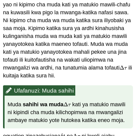
yao ni kipimo cha muda kati ya matukio mawili-chafu
na kuwasili kwa pigo la mwanga-katika nafasi sawa.
Ni kipimo cha muda wa muda katika sura iliyobaki ya
saa moja. Kipimo katika sura ya ardhi kinahusisha
kulinganisha muda wa muda kati ya matukio mawili
yanayotokea katika maeneo tofauti. Muda wa muda
kati ya matukio yanayotokea mahali pekee una jina
tofauti ili kuitofautisha na wakati uliopimwa na
mwangalizi wa ardhi, na tunatumia alama tofauti
Δ
ili
Δ
τ
τ
kuitaja katika sura hii.
Ufafanuzi: Muda sahihi
Muda
sahihi wa muda
Δ
kati ya matukio mawili
Δ
τ
τ
ni kipindi cha muda kilichopimwa na mwangalizi
ambaye matukio yote hutokea katika eneo moja.