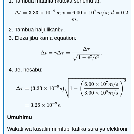
Tambua maarifa (kutoka sehemu a):
−
9
7
Δ
t
=
3.33
×
10
−
9
s
;
v
=
6.00
×
10
7
m
/
s
;
d
=
0.200
m
.
Δ
=
3.33
×
10
;
=
6.00
×
10
/
;
=
0.200
t
s
v
m
s
d
.
m
Tambua haijulikani:
.
τ
τ
Eleza jibu kama equation:
Δ
τ
Δ
=
Δ
=
.
Δ
t
=
γ
Δ
τ
=
Δ
τ
1
−
v
2
/
c
2
.
t
γ
τ
−
−
−
−
−
−
−
−
2
2
√
1
−
/
v
c
Je, hesabu:

−
−
−
−
−
−
−
−
−
−
−
−
−
−
−
−
−
−
−

2

7
(
)
6.00
×
10
/
m
s
⎷
−
9
Δ
=
(
3.33
×
10
)
1
−
τ
s
8
3.00
×
10
/
Δ
τ
=
(
3.33
×
10
−
9
s
)
1
−
(
6.00
×
10
7
m
/
s
3.00
×
10
8
m
/
s
)
2
m
s
−
9
=
3.26
×
10
.
s
Umuhimu
Wakati wa kusafiri ni mfupi katika sura ya elektroni