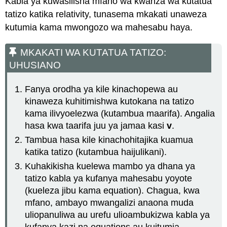
Kabla ya kuwasilisha mfano wa kwanza wa kutatua
tatizo katika relativity, tunasema mkakati unaweza
kutumia kama mwongozo wa mahesabu haya.
MKAKATI WA KUTATUA TATIZO:
UHUSIANO
Fanya orodha ya kile kinachopewa au
kinaweza kuhitimishwa kutokana na tatizo
kama ilivyoelezwa (kutambua maarifa). Angalia
hasa kwa taarifa juu ya jamaa kasi
v
.
Tambua hasa kile kinachohitajika kuamua
katika tatizo (kutambua haijulikani).
Kuhakikisha kuelewa mambo ya dhana ya
tatizo kabla ya kufanya mahesabu yoyote
(kueleza jibu kama equation). Chagua, kwa
mfano, ambayo mwangalizi anaona muda
uliopanuliwa au urefu ulioambukizwa kabla ya