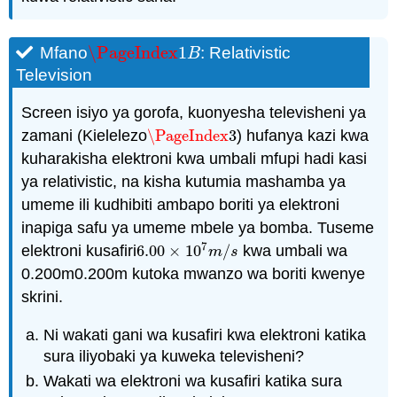
\PageIndex
1
Mfano
: Relativistic
\PageIndex
1
B
B
Television
Screen isiyo ya gorofa, kuonyesha televisheni ya
zamani (Kielelezo
\PageIndex
3
) hufanya kazi kwa
\PageIndex
3
kuharakisha elektroni kwa umbali mfupi hadi kasi
ya relativistic, na kisha kutumia mashamba ya
umeme ili kudhibiti ambapo boriti ya elektroni
inapiga safu ya umeme mbele ya bomba. Tuseme
7
elektroni kusafiri
6.00
×
10
/
kwa umbali wa
6.00
×
10
7
m
/
s
m
s
0.200m0.200m kutoka mwanzo wa boriti kwenye
skrini.
Ni wakati gani wa kusafiri kwa elektroni katika
sura iliyobaki ya kuweka televisheni?
Wakati wa elektroni wa kusafiri katika sura