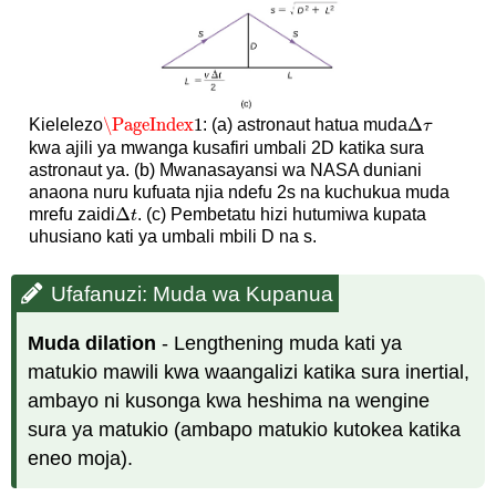
\PageIndex
1
Δ
Kielelezo
: (a) astronaut hatua muda
\PageIndex
1
Δ
τ
τ
kwa ajili ya mwanga kusafiri umbali 2D katika sura
astronaut ya. (b) Mwanasayansi wa NASA duniani
anaona nuru kufuata njia ndefu 2s na kuchukua muda
Δ
mrefu zaidi
. (c) Pembetatu hizi hutumiwa kupata
Δ
t
t
uhusiano kati ya umbali mbili D na s.
Ufafanuzi: Muda wa Kupanua
Muda dilation
- Lengthening muda kati ya
matukio mawili kwa waangalizi katika sura inertial,
ambayo ni kusonga kwa heshima na wengine
sura ya matukio (ambapo matukio kutokea katika
eneo moja).