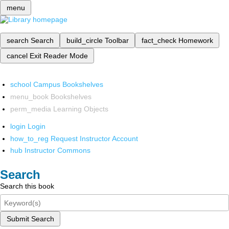
menu
search
Search
build_circle
Toolbar
fact_check
Homework
cancel
Exit Reader Mode
school
Campus Bookshelves
menu_book
Bookshelves
perm_media
Learning Objects
login
Login
how_to_reg
Request Instructor Account
hub
Instructor Commons
Search
Search this book
Submit Search