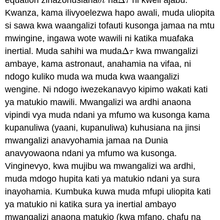
equation zinazohusiana
na
Δ
ni kweli ajabu.
δ
t
Δ
τ
δ
t
τ
Kwanza, kama ilivyoelezwa hapo awali, muda uliopita
si sawa kwa waangalizi tofauti kusonga jamaa na mtu
mwingine, ingawa wote wawili ni katika muafaka
inertial. Muda sahihi wa muda
Δ
kwa mwangalizi
Δ
τ
τ
ambaye, kama astronaut, anahamia na vifaa, ni
ndogo kuliko muda wa muda kwa waangalizi
wengine. Ni ndogo iwezekanavyo kipimo wakati kati
ya matukio mawili. Mwangalizi wa ardhi anaona
vipindi vya muda ndani ya mfumo wa kusonga kama
kupanuliwa (yaani, kupanuliwa) kuhusiana na jinsi
mwangalizi anavyohamia jamaa na Dunia
anavyowaona ndani ya mfumo wa kusonga.
Vinginevyo, kwa mujibu wa mwangalizi wa ardhi,
muda mdogo hupita kati ya matukio ndani ya sura
inayohamia. Kumbuka kuwa muda mfupi uliopita kati
ya matukio ni katika sura ya inertial ambayo
mwangalizi anaona matukio (kwa mfano, chafu na