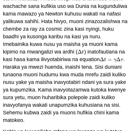
wachache sana kufikia uso wa Dunia na kugunduliwa
kama mawazo ya Newton kuhusu wakati na nafasi
yalikuwa sahihi. Hata hivyo, muoni zinazozalishwa na
chembe za ray za cosmic zina kasi nyingi, huku
baadhi ya kusonga karibu na kasi ya nuru.
Imebainika kuwa nusu ya maisha ya muoni kama
kipimo na mwangalizi wa ardhi (
Δ
) inatofautiana na
Δ
t
t
kasi hasa kama ilivyotabiriwa na equation
Δ
=
Δ
.
Δ
t
=
γ
Δ
τ
t
γ
τ
Haraka ya mwezi huenda, inaishi tena. Sisi duniani
tunaona muoni hudumu kwa muda mrefu zaidi kuliko
nusu yake ya maisha inavyotabiri ndani ya sura yake
ya kupumzika. Kama inavyotazamwa kutoka kwenye
sura yetu, muon huharibika polepole zaidi kuliko
inavyofanya wakati unapumzika kuhusiana na sisi.
Sehemu kubwa zaidi ya muons hufikia chini kama
matokeo.