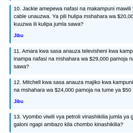
10. Jackie amepewa nafasi na makampuni mawili 
cable unauzwa. Ya pili hulipa mshahara wa $20,00
kuuzwa ili kulipa jumla sawa?
Jibu
11. Amara kwa sasa anauza televisheni kwa kamp
inampa nafasi na mshahara wa $29,000 pamoja na tu
sawa?
12. Mitchell kwa sasa anauza majiko kwa kampun
na mshahara wa $24,000 pamoja na tume ya $50 kwa
Jibu
13. Vyombo viwili vya petroli vinashikilia jumla y
galoni ngapi ambazo kila chombo kinashikilia?