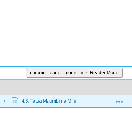
chrome_reader_mode
Enter Reader Mode
Exp
4.3: Tatua Maombi na Mifumo ya Equations