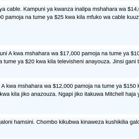
ya cable. Kampuni ya kwanza inalipa mshahara wa $14
0 pamoja na tume ya $25 kwa kila mfuko wa cable kuuzwa
uni A kwa mshahara wa $17,000 pamoja na tume ya $100
me ya $20 kwa kila televisheni anayouza. Jinsi gani tel
i A kwa mshahara wa $12,000 pamoja na tume ya $150 k
 kila jiko anazouza. Ngapi jiko itakuwa Mitchell haja 
a galoni hamsini. Chombo kikubwa kinaweza kushikilia ga