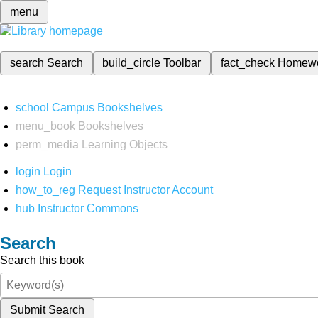
menu
search
Search
build_circle
Toolbar
fact_check
Homew
school
Campus Bookshelves
menu_book
Bookshelves
perm_media
Learning Objects
login
Login
how_to_reg
Request Instructor Account
hub
Instructor Commons
Search
Search this book
Submit Search