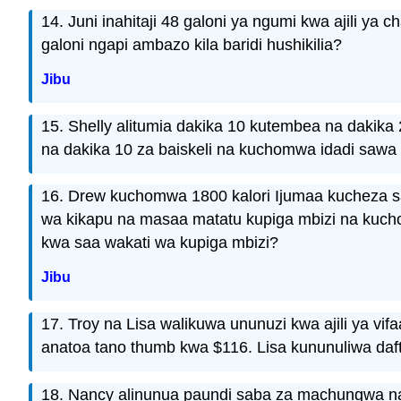
14. Juni inahitaji 48 galoni ya ngumi kwa ajili ya
galoni ngapi ambazo kila baridi hushikilia?
Jibu
15. Shelly alitumia dakika 10 kutembea na dakika 
na dakika 10 za baiskeli na kuchomwa idadi sawa ya
16. Drew kuchomwa 1800 kalori Ijumaa kucheza sa
wa kikapu na masaa matatu kupiga mbizi na kucho
kwa saa wakati wa kupiga mbizi?
Jibu
17. Troy na Lisa walikuwa ununuzi kwa ajili ya vifa
anatoa tano thumb kwa $116. Lisa kununuliwa daftar
18. Nancy alinunua paundi saba za machungwa na