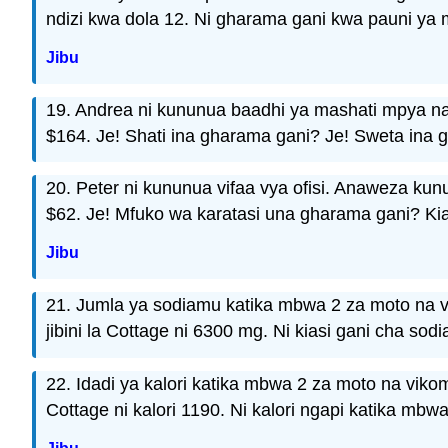
ndizi kwa dola 12. Ni gharama gani kwa pauni ya
Jibu
19. Andrea ni kununua baadhi ya mashati mpya n
$164. Je! Shati ina gharama gani? Je! Sweta ina
20. Peter ni kununua vifaa vya ofisi. Anaweza ku
$62. Je! Mfuko wa karatasi una gharama gani? K
Jibu
21. Jumla ya sodiamu katika mbwa 2 za moto na v
jibini la Cottage ni 6300 mg. Ni kiasi gani cha so
22. Idadi ya kalori katika mbwa 2 za moto na vikomb
Cottage ni kalori 1190. Ni kalori ngapi katika mbw