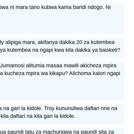
 kubwa ni mara tano kubwa kama baridi ndogo. Ni
lly alipiga mara, akifanya dakika 20 za kutembea
a ya kutembea na ngapi kwa kila dakika ya baiskeli?
 Jumamosi alitumia masaa mawili akicheza mpira
a kucheza mpira wa kikapu? Alichoma kalori ngapi
a na gari la kidole. Troy kununuliwa daftari nne na
 daftari na kila gari la kidole.
ua paundi tatu za machungwa na paundi sita za