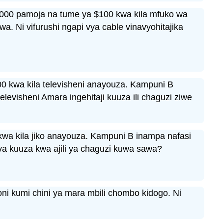
,000 pamoja na tume ya $100 kwa kila mfuko wa
. Ni vifurushi ngapi vya cable vinavyohitajika
 kwa kila televisheni anayouza. Kampuni B
evisheni Amara ingehitaji kuuza ili chaguzi ziwe
wa kila jiko anayouza. Kampuni B inampa nafasi
ya kuuza kwa ajili ya chaguzi kuwa sawa?
loni kumi chini ya mara mbili chombo kidogo. Ni