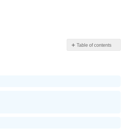
Table of contents
Mazoezi
hufanya
kamili
Mazoezi
ya
kuandika
Self
Check