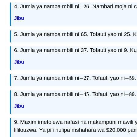
4. Jumla ya namba mbili ni
−
26
. Nambari moja ni c
−
26
Jibu
5. Jumla ya namba mbili ni 65. Tofauti yao ni 25. K
6. Jumla ya namba mbili ni 37. Tofauti yao ni 9. Ku
Jibu
7. Jumla ya namba mbili ni
−
27
. Tofauti yao ni
−
59
−
27
−
59
8. Jumla ya namba mbili ni
−
45
. Tofauti yao ni
−
89
−
45
−
89
Jibu
9. Maxim imetolewa nafasi na makampuni mawili y
lililouzwa. Ya pili hulipa mshahara wa $20,000 pam