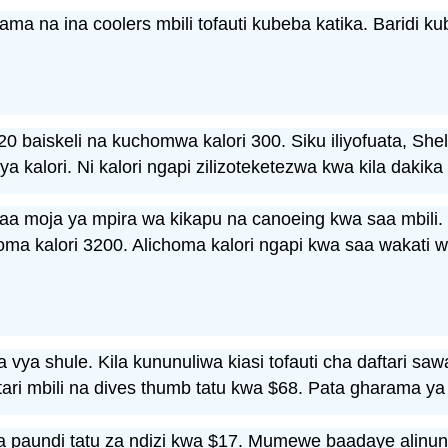
 chama na ina coolers mbili tofauti kubeba katika. Baridi
20 baiskeli na kuchomwa kalori 300. Siku iliyofuata, She
 kalori. Ni kalori ngapi zilizoteketezwa kwa kila dakik
a moja ya mpira wa kikapu na canoeing kwa saa mbili.
ma kalori 3200. Alichoma kalori ngapi kwa saa wakati w
a vya shule. Kila kununuliwa kiasi tofauti cha daftari saw
i mbili na dives thumb tatu kwa $68. Pata gharama ya kila
 paundi tatu za ndizi kwa $17. Mumewe baadaye alinun