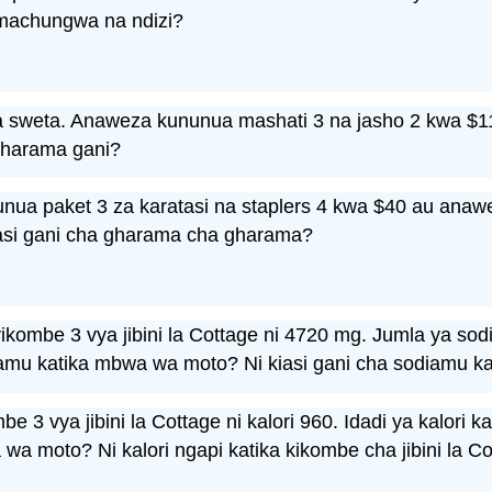
 machungwa na ndizi?
a sweta. Anaweza kununua mashati 3 na jasho 2 kwa $
 gharama gani?
nunua paket 3 za karatasi na staplers 4 kwa $40 au anaw
iasi gani cha gharama cha gharama?
ikombe 3 vya jibini la Cottage ni 4720 mg. Jumla ya so
diamu katika mbwa wa moto? Ni kiasi gani cha sodiamu ka
e 3 vya jibini la Cottage ni kalori 960. Idadi ya kalori 
a wa moto? Ni kalori ngapi katika kikombe cha jibini la C