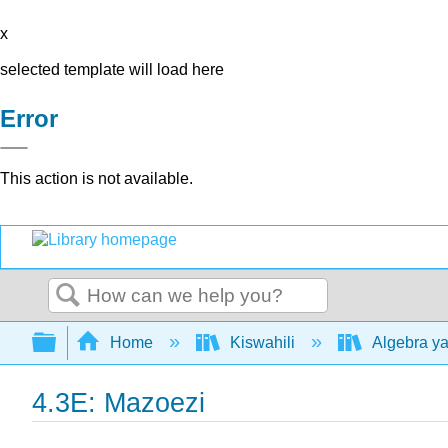
x
selected template will load here
Error
This action is not available.
Search
Expand/collapse global hierarchy
Home
Kiswahili
Algebra ya
4.3E: Mazoezi