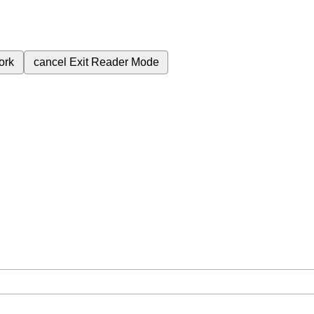
ork
cancel
Exit Reader Mode