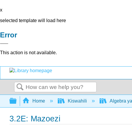
x
selected template will load here
Error
This action is not available.
Search
Expand/collapse global hierarchy
Home
Kiswahili
Algebra ya
3.2E: Mazoezi