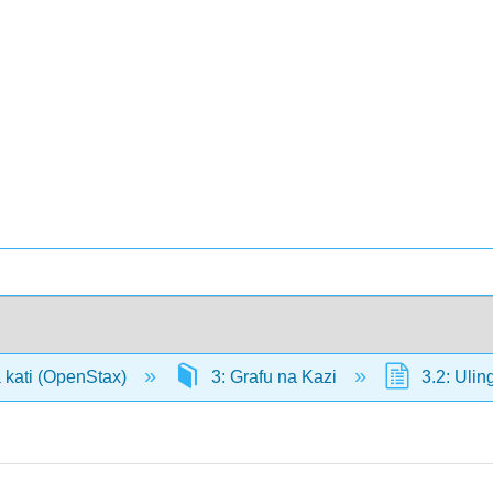
 kati (OpenStax)
3: Grafu na Kazi
3.2: Ulin