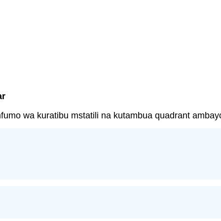
ar
mfumo wa kuratibu mstatili na kutambua quadrant ambayo