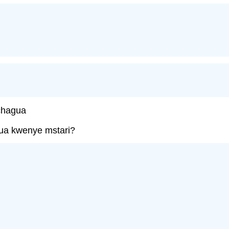
 chagua
atua kwenye mstari?