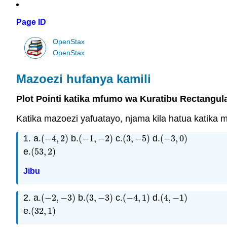
Page ID
OpenStax
OpenStax
Mazoezi hufanya kamili
Plot Pointi katika mfumo wa Kuratibu Rectangul
Katika mazoezi yafuatayo, njama kila hatua katika 
1. a.
(
−
4
,
2
)
b.
(
−
1
,
−
2
)
c.
(
3
,
−
5
)
d.
(
−
3
,
0
)
(
−
4
,
2
)
(
−
1
,
−
2
)
(
3
,
−
5
)
(
−
3
,
0
)
e.
(
53
,
2
)
(
53
,
2
)
Jibu
2. a.
(
−
2
,
−
3
)
b.
(
3
,
−
3
)
c.
(
−
4
,
1
)
d.
(
4
,
−
1
)
(
−
2
,
−
3
)
(
3
,
−
3
)
(
−
4
,
1
)
(
4
,
−
1
)
e.
(
32
,
1
)
(
32
,
1
)