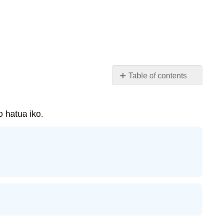
Table of contents
Mazoezi
hufanya
kamili
 hatua iko.
Mazoezi
ya
kuandika
Self
Check