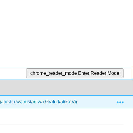
chrome_reader_mode
Enter Reader Mode
Exp
ganisho wa mstari wa Grafu katika Vigezo viwili
3.2E: