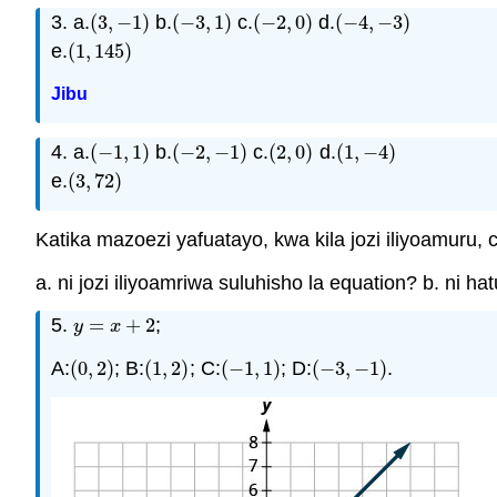
3. a.
(
3
,
−
1
)
b.
(
−
3
,
1
)
c.
(
−
2
,
0
)
d.
(
−
4
,
−
3
)
(
3
,
−
1
)
(
−
3
,
1
)
(
−
2
,
0
)
(
−
4
,
−
3
)
e.
(
1
,
145
)
(
1
,
145
)
Jibu
4. a.
(
−
1
,
1
)
b.
(
−
2
,
−
1
)
c.
(
2
,
0
)
d.
(
1
,
−
4
)
(
−
1
,
1
)
(
−
2
,
−
1
)
(
2
,
0
)
(
1
,
−
4
)
e.
(
3
,
72
)
(
3
,
72
)
Katika mazoezi yafuatayo, kwa kila jozi iliyoamuru,
a. ni jozi iliyoamriwa suluhisho la equation? b. ni h
5.
=
+
2
;
y
=
x
+
2
y
x
A:
(
0
,
2
)
; B:
(
1
,
2
)
; C:
(
−
1
,
1
)
; D:
(
−
3
,
−
1
)
.
(
0
,
2
)
(
1
,
2
)
(
−
1
,
1
)
(
−
3
,
−
1
)