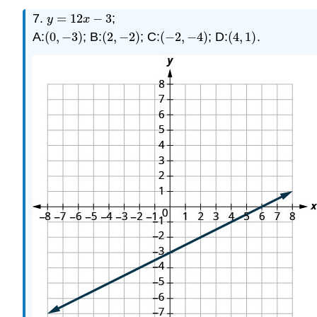
7.
=
12
−
3
;
y
=
12
x
−
3
y
x
A:
(
0
,
−
3
)
; B:
(
2
,
−
2
)
; C:
(
−
2
,
−
4
)
; D:
(
4
,
1
)
.
(
0
,
−
3
)
(
2
,
−
2
)
(
−
2
,
−
4
)
(
4
,
1
)