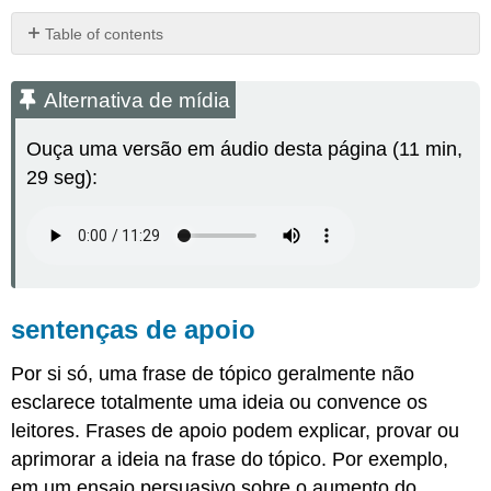
Table of contents
Alternativa
de
Alternativa de mídia
mídia
sentenças
Ouça uma versão em áudio desta página (11 min,
de
29 seg):
apoio
Frases
finais
Tamanho
do
parágrafo
Exercício
sentenças de apoio
\PageIndex
1
\PageIndex
1
Exercício
Por si só, uma frase de tópico geralmente não
\PageIndex
2
\PageIndex
2
esclarece totalmente uma ideia ou convence os
Exercício
leitores. Frases de apoio podem explicar, provar ou
\PageIndex
3
\PageIndex
3
aprimorar a ideia na frase do tópico. Por exemplo,
Atribuições
em um ensaio persuasivo sobre o aumento do