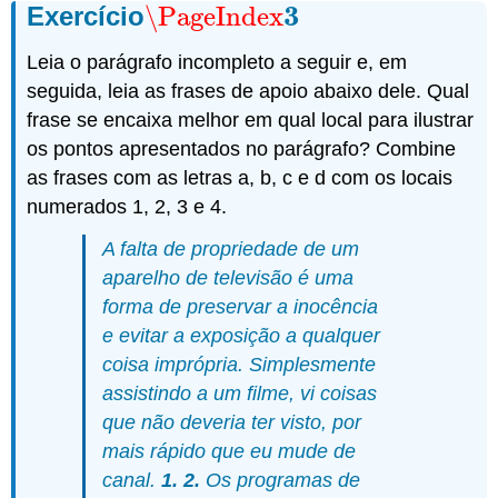
3
Exercício
\PageIndex
\PageIndex
3
Leia o parágrafo incompleto a seguir e, em
seguida, leia as frases de apoio abaixo dele. Qual
frase se encaixa melhor em qual local para ilustrar
os pontos apresentados no parágrafo? Combine
as frases com as letras a, b, c e d com os locais
numerados 1, 2, 3 e 4.
A falta de propriedade de um
aparelho de televisão é uma
forma de preservar a inocência
e evitar a exposição a qualquer
coisa imprópria. Simplesmente
assistindo a um filme, vi coisas
que não deveria ter visto, por
mais rápido que eu mude de
canal.
1. 2.
Os programas de