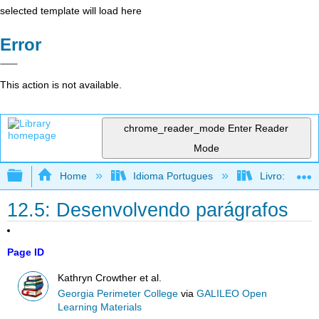
selected template will load here
Error
This action is not available.
chrome_reader_mode
Enter Reader
Mode
Expand/collapse global hierarchy
Home
Idioma Portugues
Livro: Como f
12.5: Desenvolvendo parágrafos
Page ID
Kathryn Crowther et al.
Georgia Perimeter College
via
GALILEO Open
Learning Materials