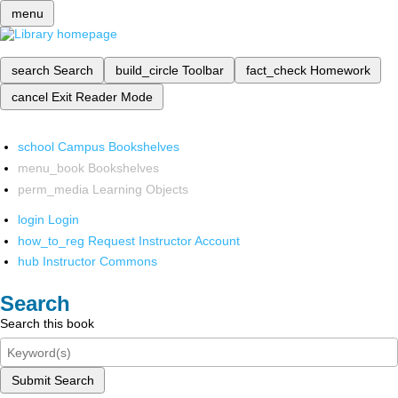
menu
search
Search
build_circle
Toolbar
fact_check
Homework
cancel
Exit Reader Mode
school
Campus Bookshelves
menu_book
Bookshelves
perm_media
Learning Objects
login
Login
how_to_reg
Request Instructor Account
hub
Instructor Commons
Search
Search this book
Submit Search