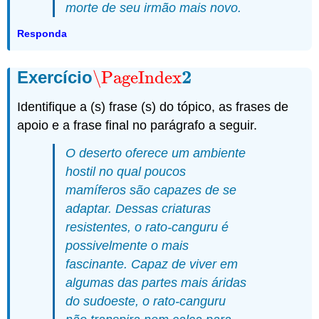
morte de seu irmão mais novo.
Responda
2
Exercício
\PageIndex
\PageIndex
2
Identifique a (s) frase (s) do tópico, as frases de
apoio e a frase final no parágrafo a seguir.
O deserto oferece um ambiente
hostil no qual poucos
mamíferos são capazes de se
adaptar. Dessas criaturas
resistentes, o rato-canguru é
possivelmente o mais
fascinante. Capaz de viver em
algumas das partes mais áridas
do sudoeste, o rato-canguru