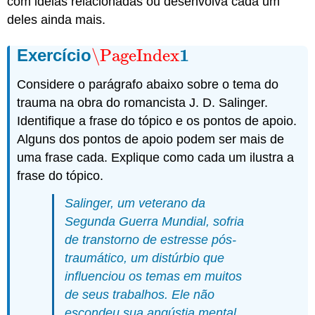
com ideias relacionadas ou desenvolva cada um
deles ainda mais.
1
Exercício
\PageIndex
\PageIndex
1
Considere o parágrafo abaixo sobre o tema do
trauma na obra do romancista J. D. Salinger.
Identifique a frase do tópico e os pontos de apoio.
Alguns dos pontos de apoio podem ser mais de
uma frase cada. Explique como cada um ilustra a
frase do tópico.
Salinger, um veterano da
Segunda Guerra Mundial, sofria
de transtorno de estresse pós-
traumático, um distúrbio que
influenciou os temas em muitos
de seus trabalhos. Ele não
escondeu sua angústia mental