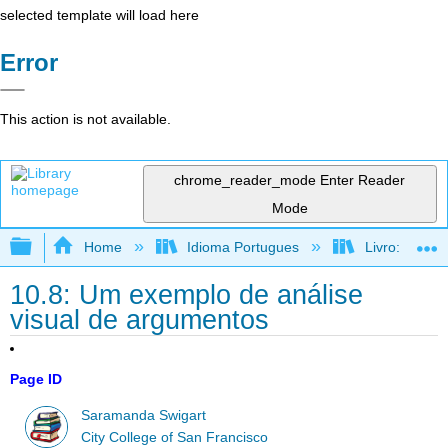
selected template will load here
Error
This action is not available.
chrome_reader_mode
Enter Reader
Mode
Expand/collapse global hierarchy
Home
Idioma Portugues
Livro: Como f
10.8: Um exemplo de análise
visual de argumentos
Page ID
Saramanda Swigart
City College of San Francisco