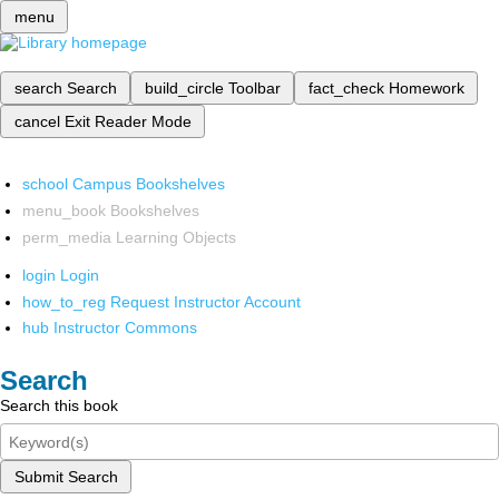
menu
search
Search
build_circle
Toolbar
fact_check
Homework
cancel
Exit Reader Mode
school
Campus Bookshelves
menu_book
Bookshelves
perm_media
Learning Objects
login
Login
how_to_reg
Request Instructor Account
hub
Instructor Commons
Search
Search this book
Submit Search