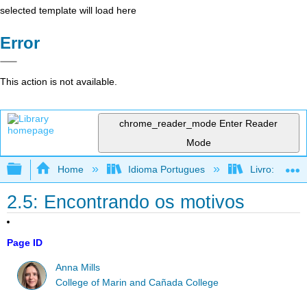
selected template will load here
Error
This action is not available.
chrome_reader_mode
Enter Reader
Mode
Expand/collapse global hierarchy
Home
Idioma Portugues
Livro: Como f
2.5: Encontrando os motivos
Page ID
Anna Mills
College of Marin and Cañada College