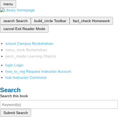
menu
search
Search
build_circle
Toolbar
fact_check
Homework
cancel
Exit Reader Mode
school
Campus Bookshelves
menu_book
Bookshelves
perm_media
Learning Objects
login
Login
how_to_reg
Request Instructor Account
hub
Instructor Commons
Search
Search this book
Submit Search