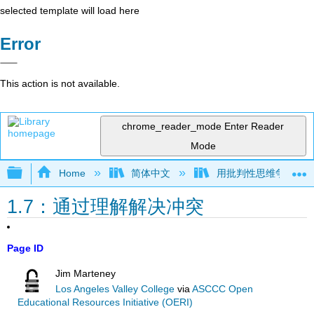
selected template will load here
Error
This action is not available.
chrome_reader_mode
Enter Reader
Mode
Expand/collapse global hierarchy
Home
简体中文
用批判性思维争论（Mar
1.7：通过理解解决冲突
Page ID
Jim Marteney
Los Angeles Valley College
via
ASCCC Open
Educational Resources Initiative (OERI)