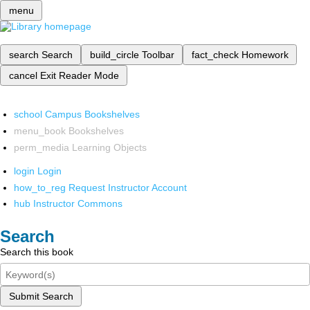
menu
search
Search
build_circle
Toolbar
fact_check
Homework
cancel
Exit Reader Mode
school
Campus Bookshelves
menu_book
Bookshelves
perm_media
Learning Objects
login
Login
how_to_reg
Request Instructor Account
hub
Instructor Commons
Search
Search this book
Submit Search