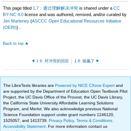
This page titled
1.7：通过理解解决冲突
is shared under a
CC
BY-NC 4.0
license and was authored, remixed, and/or curated by
Jim Marteney
(
ASCCC Open Educational Resources Initiative
(OERI)
) .
Back to top
1.6: 对冲突的回应
1.8: 输赢了
The LibreTexts libraries are
Powered by NICE CXone Expert
and
are supported by the Department of Education Open Textbook Pilot
Project, the UC Davis Office of the Provost, the UC Davis Library,
the California State University Affordable Learning Solutions
Program, and Merlot. We also acknowledge previous National
Science Foundation support under grant numbers 1246120,
1525057, and 1413739.
Privacy Policy
.
Terms & Conditions
.
Accessibility Statement
. For more information contact us