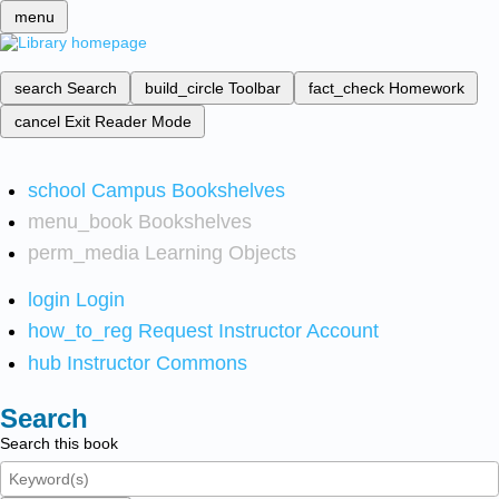
menu
search
Search
build_circle
Toolbar
fact_check
Homework
cancel
Exit Reader Mode
school
Campus Bookshelves
menu_book
Bookshelves
perm_media
Learning Objects
login
Login
how_to_reg
Request Instructor Account
hub
Instructor Commons
Search
Search this book