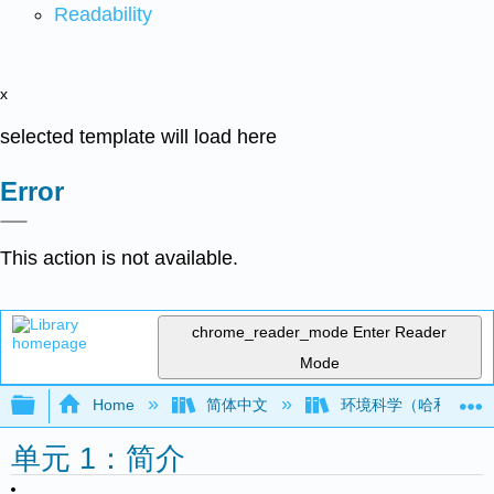
Readability
x
selected template will load here
Error
This action is not available.
chrome_reader_mode
Enter Reader
Mode
Expand/collapse global hierarchy
Home
简体中文
环境科学（哈和施莱
单元 1：简介