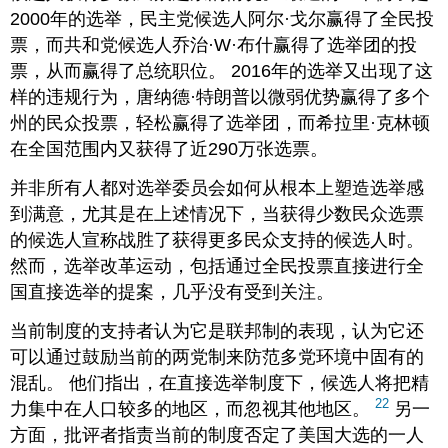
2000年的选举，民主党候选人阿尔·戈尔赢得了全民投
票，而共和党候选人乔治·W·布什赢得了选举团的投
票，从而赢得了总统职位。 2016年的选举又出现了这
样的违规行为，唐纳德·特朗普以微弱优势赢得了多个
州的民众投票，轻松赢得了选举团，而希拉里·克林顿
在全国范围内又获得了近290万张选票。
并非所有人都对选举委员会如何从根本上塑造选举感
到满意，尤其是在上述情况下，当获得少数民众选票
的候选人宣称战胜了获得更多民众支持的候选人时。
然而，选举改革运动，包括通过全民投票直接进行全
国直接选举的提案，几乎没有受到关注。
当前制度的支持者认为它是联邦制的表现，认为它还
可以通过鼓励当前的两党制来防范多党环境中固有的
混乱。 他们指出，在直接选举制度下，候选人将把精
22
力集中在人口较多的地区，而忽视其他地区。
另一
方面，批评者指责当前的制度否定了美国大选的一人