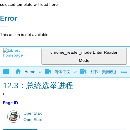
selected template will load here
Error
This action is not available.
chrome_reader_mode
Enter Reader
Mode
Expand/collapse global hierarchy
Home
简体中文
图书：美国政府 3e (Op
12.3：总统选举进程
Page ID
OpenStax
OpenStax