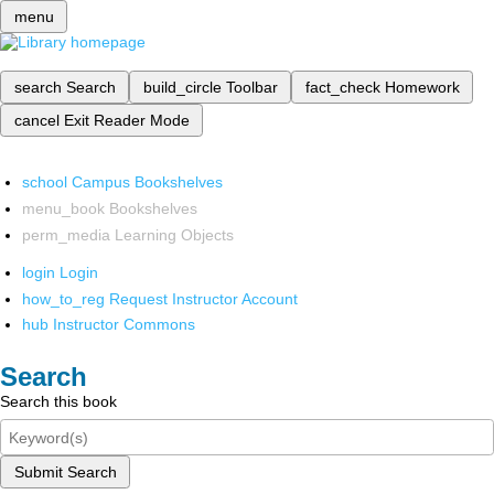
menu
search
Search
build_circle
Toolbar
fact_check
Homework
cancel
Exit Reader Mode
school
Campus Bookshelves
menu_book
Bookshelves
perm_media
Learning Objects
login
Login
how_to_reg
Request Instructor Account
hub
Instructor Commons
Search
Search this book
Submit Search