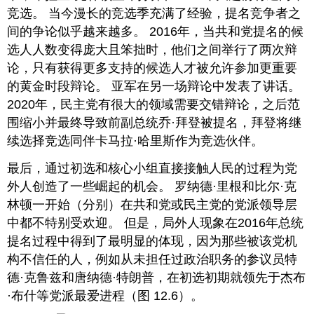
竞选。 当今漫长的竞选季充满了经验，提名竞争者之
间的争论似乎越来越多。 2016年，当共和党提名的候
选人人数变得庞大且笨拙时，他们之间举行了两次辩
论，只有获得更多支持的候选人才被允许参加更重要
的黄金时段辩论。 亚军在另一场辩论中发表了讲话。
2020年，民主党有很大的领域需要交错辩论，之后范
围缩小并最终导致前副总统乔·拜登被提名，拜登将继
续选择竞选同伴卡马拉·哈里斯作为竞选伙伴。
最后，通过初选和核心小组直接接触人民的过程为党
外人创造了一些崛起的机会。 罗纳德·里根和比尔·克
林顿一开始（分别）在共和党或民主党的党派领导层
中都不特别受欢迎。 但是，局外人现象在2016年总统
提名过程中得到了最明显的体现，因为那些被该党机
构不信任的人，例如从未担任过政治职务的参议员特
德·克鲁兹和唐纳德·特朗普，在初选初期就领先于杰布
·布什等党派最爱进程（图 12.6）。