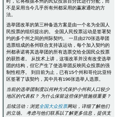
时，它将根据本州的民众投票百分比进行分配，而
不是采用当今几乎所有州都采用的赢家通吃的方
法。
选举团改革的第三种备选方案是由一个名为全国人
民投票的组织提出的。 全国人民投票运动是签署契
约的多个州之间的州际契约。 一旦由270张选举团
选票组成的各州联合支持该运动，每个加入契约的
州都承诺将其选举团的所有选票交给全国民众投票
的获胜者。 从技术上讲，这项改革并没有改变选举
团的结构，但它产生了使选举团反映民众投票的强
制性程序。 到目前为止，已有15个州和哥伦比亚特
区签署了该契约，其中共有196张选举人选票。
当前的选举团制度以何种方式保护小州和人口较少
地区的代表权？ 为什么保留这些保护措施很重要？
后续活动：浏览
全国大众投票
网站，详细了解他们
的立场。 考虑与他们联系以了解更多信息，提供支