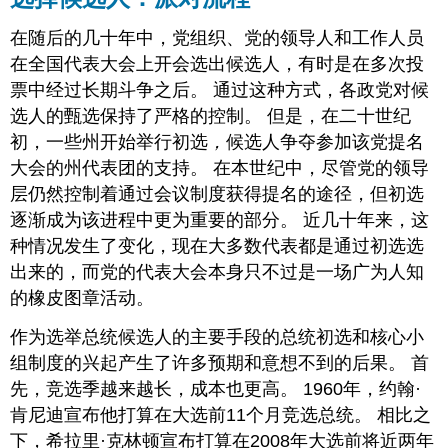
在随后的几十年中，党组织、党的领导人和工作人员
在全国代表大会上开会选出候选人，有时是在多次投
票中经过长期斗争之后。 通过这种方式，各政党对候
选人的甄选保持了严格的控制。 但是，在二十世纪
初，一些州开始举行初选
，
候选人争夺参加该党提名
大会的州代表团的支持。 在本世纪中，尽管党的领导
层仍然控制着通过会议制度获得提名的途径，但初选
逐渐成为该进程中更为重要的部分。 近几十年来，这
种情况发生了变化，现在大多数代表都是通过初选选
出来的，而党的代表大会本身只不过是一场广为人知
的橡皮图章活动。
作为选举总统候选人的主要手段的总统初选和核心小
组制度的兴起产生了许多预期和意想不到的后果。 首
先，竞选季越来越长，成本也更高。 1960年，约翰·
肯尼迪宣布他打算在大选前11个月竞选总统。 相比之
下，希拉里·克林顿宣布打算在2008年大选前将近两年