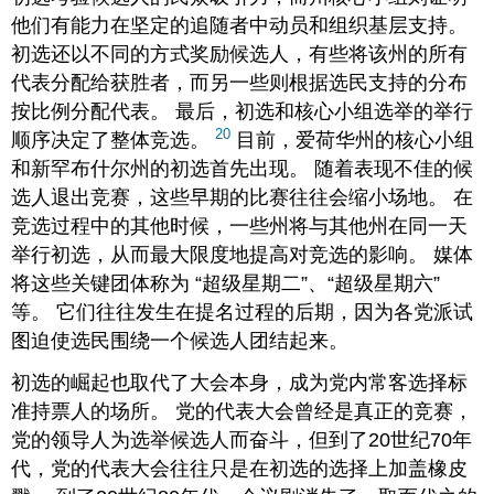
他们有能力在坚定的追随者中动员和组织基层支持。
初选还以不同的方式奖励候选人，有些将该州的所有
代表分配给获胜者，而另一些则根据选民支持的分布
按比例分配代表。 最后，初选和核心小组选举的举行
20
顺序决定了整体竞选。
目前，爱荷华州的核心小组
和新罕布什尔州的初选首先出现。 随着表现不佳的候
选人退出竞赛，这些早期的比赛往往会缩小场地。 在
竞选过程中的其他时候，一些州将与其他州在同一天
举行初选，从而最大限度地提高对竞选的影响。 媒体
将这些关键团体称为 “超级星期二”、“超级星期六”
等。 它们往往发生在提名过程的后期，因为各党派试
图迫使选民围绕一个候选人团结起来。
初选的崛起也取代了大会本身，成为党内常客选择标
准持票人的场所。 党的代表大会曾经是真正的竞赛，
党的领导人为选举候选人而奋斗，但到了20世纪70年
代，党的代表大会往往只是在初选的选择上加盖橡皮