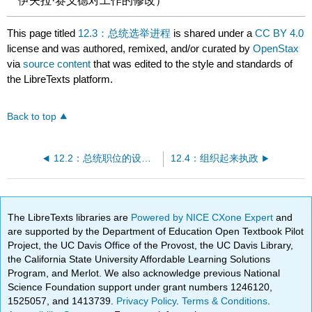
伊夫拉·赛义德对工作的修改）
This page titled
12.3：总统选举进程
is shared under a
CC BY 4.0
license and was authored, remixed, and/or curated by
OpenStax
via
source content
that was edited to the style and standards of
the LibreTexts platform.
Back to top
12.2：总统职位的设计与演变
12.4：组织起来执政
The LibreTexts libraries are
Powered by NICE CXone Expert
and
are supported by the Department of Education Open Textbook Pilot
Project, the UC Davis Office of the Provost, the UC Davis Library,
the California State University Affordable Learning Solutions
Program, and Merlot. We also acknowledge previous National
Science Foundation support under grant numbers 1246120,
1525057, and 1413739.
Privacy Policy
.
Terms & Conditions
.