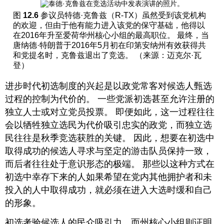
图
12.6
参议员特德·克鲁兹（R-TX）虽然受到该党机构
的欢迎，但由于他有能力进入该党的保守基础，他得以
在2016年升至爱荷华州核心小组的最高职位。 最终，当
唐纳德·特朗普于2016年5月初在印第安纳州有效获得共
和党提名时，克鲁兹退出了竞选。 （来源：迈克尔·瓦
登）
进步时代初选制度的兴起是以政党常客对候选人甄选
过程的控制为代价的。 一些党派初选甚至允许注册的
独立人士或对立党员投票。 即便如此，这一过程往往
会以牺牲独立选民为代价吸引忠实的政党，而独立选
民往往是秋季竞选获胜的关键。 因此，想要在初选中
取得成功的候选人寻求与坚定的游击队员保持一致，
而后者往往处于意识形态的极端。 那些以这种方式在
初选中幸存下来的人如果希望在党内其他拥护者和未
投入的人中取得成功，就必须在进入大选时缓和自己
的形象。
初选考验候选人的民众吸引力，而州核心小组则证明