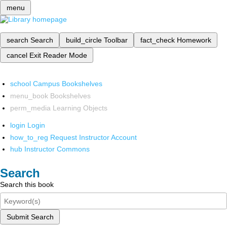
menu
search
Search
build_circle
Toolbar
fact_check
Homework
cancel
Exit Reader Mode
school
Campus Bookshelves
menu_book
Bookshelves
perm_media
Learning Objects
login
Login
how_to_reg
Request Instructor Account
hub
Instructor Commons
Search
Search this book
Submit Search