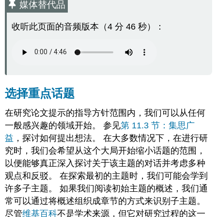
媒体替代品
替
代
收听此页面的音频版本（4 分 46 秒）：
品
选
择
重
点
话
题
选择重点话题
提
出
在研究论文提示的指导方针范围内，我们可以从任何
研
一般感兴趣的领域开始。 参见
第 11.3 节：集思广
究
益
，探讨如何提出想法。 在大多数情况下，在进行研
问
题
究时，我们会希望从这个大局开始缩小话题的范围，
练
以便能够真正深入探讨关于该主题的对话并考虑多种
习
观点和反驳。 在探索最初的主题时，我们可能会学到
练
许多子主题。 如果我们阅读初始主题的概述，我们通
习
\PageIndex
1
\PageIndex
1
常可以通过将概述组织成章节的方式来识别子主题。
归
尽管
维基百科
不是学术来源，但它对研究过程的这一