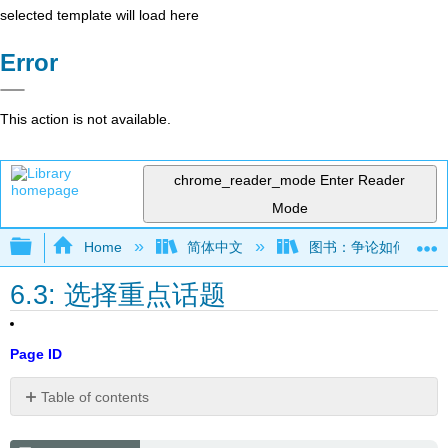
selected template will load here
Error
This action is not available.
chrome_reader_mode
Enter Reader
Mode
Expand/collapse global hierarchy
Home
简体中文
图书：争论如何运作——
6.3: 选择重点话题
Page ID
Table of contents
媒
体