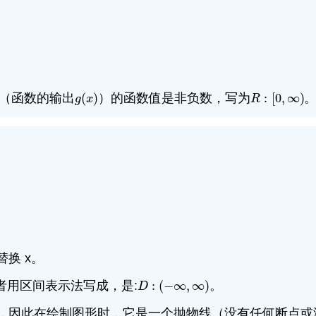
围（函数的输出
(
)
）的函数值是非负数，写为
:
[
0
,
∞
)
g
(
x
)
R
:
[
0
,
∞
)
g
x
R
换 x。
者用区间表示法写成，是:
:
(
−
∞
,
∞
)
。
D
:
(
−
∞
,
∞
)
D
曲线，因此在绘制图形时，它是一个抛物线（没有任何断点或