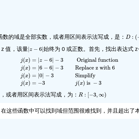
函数的域是全部实数，或者用区间表示法写成，是：
:
(
D
:
(
−
D
z 值，该量
|
−
6
|
始终为 0 或正数。首先，找出表达式 z
|
z
−
6
|
z
(
)
=
|
−
6
|
−
3
Original function
j
x
z
(
)
=
|
6
−
6
|
−
3
Replace z with 6
j
x
j
(
x
)
=
|
z
−
6
|
−
3
Original function
j
(
x
)
=
|
6
−
6
|
−
3
Repla
(
)
=
|
0
|
−
3
Simplify
j
x
(
)
=
−
3
(
)
is
−
3
j
x
j
x
更高，或者用区间表示法写成，为：
:
[
−
3
,
∞
)
R
:
[
−
3
,
∞
)
R
，在这些函数中可以找到域但范围很难找到，并且超出了