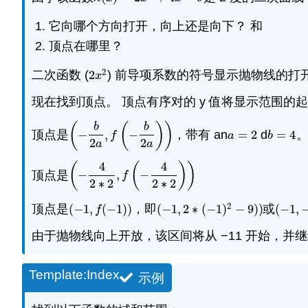
它向哪个方向打开，向上还是向下？ 和
顶点在哪里？
2
二次函数 (
2
) 前导项系数的符号显示抛物线的打
2
x
2
x
现在找到顶点。 顶点有序对的 y 值将显示范围的
(
(
)
)
b
b
顶点是
−
,
−
，带有 an
=
2
d
=
4
(
−
b
2
a
,
f
(
−
b
2
a
)
)
a
=
2
b
=
4
f
a
b
2
2
a
a
4
4
(
(
)
)
顶点是
−
,
−
(
−
4
2
∗
2
,
f
(
−
4
2
∗
2
)
)
f
2
∗
2
2
∗
2
2
顶点是
(
−
1
,
(
−
1
)
)
，即
(
−
1
,
2
∗
(
−
1
)
−
9
)
)
或
(
−
1
,
(
−
1
,
f
(
−
1
)
)
(
−
1
,
2
∗
(
−
1
)
2
−
9
)
)
(
−
1
,
−
f
由于抛物线向上开放，该区间将从 −11 开始，并
Template:Index
示例