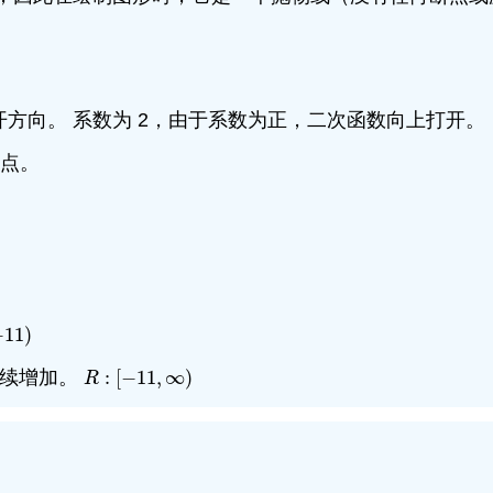
开方向。 系数为 2，由于系数为正，二次函数向上打开。
起点。
。
−
11
)
11
)
继续增加。
:
[
−
11
,
∞
)
R
:
[
−
11
,
∞
)
R