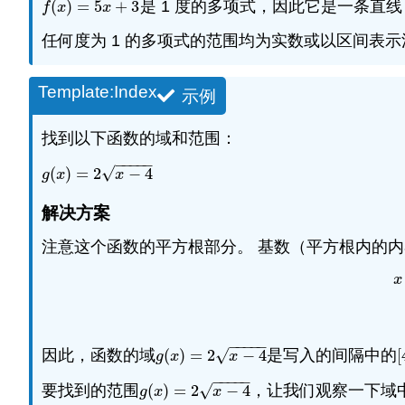
(
)
=
5
+
3
是 1 度的多项式，因此它是一条直
f
(
x
)
=
5
x
+
3
f
x
x
任何度为 1 的多项式的范围均为实数或以区间表示
Template:Index
示例
找到以下函数的域和范围：
−
−
−
−
−
√
(
)
=
2
−
4
g
(
x
)
=
2
x
−
4
g
x
x
解决方案
注意这个函数的平方根部分。 基数（平方根内的内容）
x
x
−
−
−
−
−
√
因此，函数的域
(
)
=
2
−
4
是写入的间隔中的
[
g
(
x
)
=
2
x
−
4
[
g
x
x
−
−
−
−
−
√
要找到的范围
(
)
=
2
−
4
，让我们观察一下域中
g
(
x
)
=
2
x
−
4
g
x
x