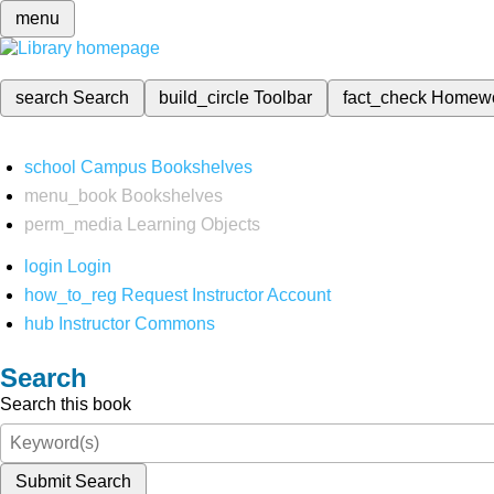
menu
search
Search
build_circle
Toolbar
fact_check
Homew
school
Campus Bookshelves
menu_book
Bookshelves
perm_media
Learning Objects
login
Login
how_to_reg
Request Instructor Account
hub
Instructor Commons
Search
Search this book
Submit Search