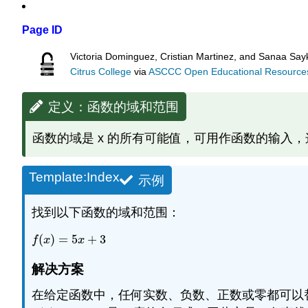
Page ID
Victoria Dominguez, Cristian Martinez, and Sanaa Sayk
Citrus College
via
ASCCC Open Educational Resources 
定义：函数的域和范围
函数的域是 x 的所有可能值，可用作函数的输入
Template:Index
示例
找到以下函数的域和范围：
(
)
=
5
+
3
f
(
x
)
=
5
x
+
3
f
x
x
解决方案
在给定函数中，任何实数、负数、正数或零都可以替