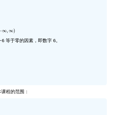
−
∞
,
∞
)
∞
,
∞
)
−6 等于零的因素，即数字 6。
ce z with 6
j
(
x
)
=
|
0
|
−
3
Simplify
j
(
x
)
=
−
3
j
(
x
)
is
−
3
本课程的范围：