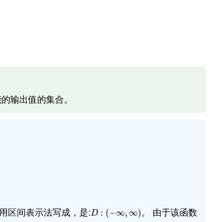
能的输出值的集合。
用区间表示法写成，是:
:
(
−
∞
,
∞
)
。 由于该函数
D
:
(
−
∞
,
∞
)
D