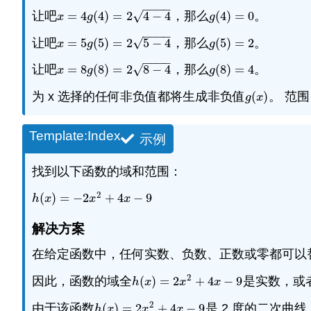
−
−
−
−
√
让吧
=
4
(
4
)
=
2
4
−
4
，那么
(
4
)
=
0
。
x
=
4
g
(
4
)
=
2
4
−
4
g
(
4
)
=
0
x
g
g
−
−
−
−
√
让吧
=
5
(
5
)
=
2
5
−
4
，那么
(
5
)
=
2
。
x
=
5
g
(
5
)
=
2
5
−
4
g
(
5
)
=
2
x
g
g
−
−
−
−
√
让吧
=
8
(
8
)
=
2
8
−
4
，那么
(
8
)
=
4
。
x
=
8
g
(
8
)
=
2
8
−
4
g
(
8
)
=
4
x
g
g
为 x 选择的任何非负值都将生成非负值
(
)
。 范
g
(
x
)
g
x
Template:Index
示例
找到以下函数的域和范围：
2
(
)
=
−
2
+
4
−
9
h
(
x
)
=
−
2
x
2
+
4
x
−
9
h
x
x
x
解决方案
在给定函数中，任何实数、负数、正数或零都可以替
2
因此，函数的域全
(
)
=
2
+
4
−
9
是实数，或
h
(
x
)
=
2
x
2
+
4
x
−
9
h
x
x
x
2
由于该函数
(
)
=
2
+
4
−
9
是 2 度的二次
h
(
x
)
=
2
x
2
+
4
x
−
9
h
x
x
x