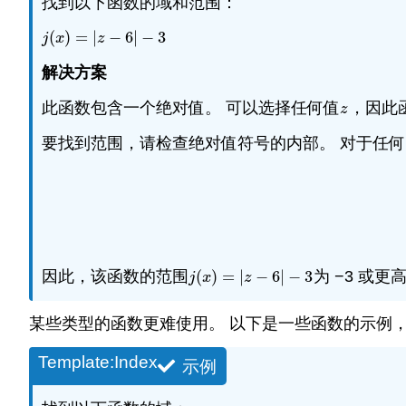
找到以下函数的域和范围：
(
)
=
|
−
6
|
−
3
j
(
x
)
=
|
z
−
6
|
−
3
j
x
z
解决方案
此函数包含一个绝对值。 可以选择任何值
，因此
z
z
要找到范围，请检查绝对值符号的内部。 对于任何 
因此，该函数的范围
(
)
=
|
−
6
|
−
3
为 −3 或
j
(
x
)
=
|
z
−
6
|
−
3
j
x
z
某些类型的函数更难使用。 以下是一些函数的示例
Template:Index
示例