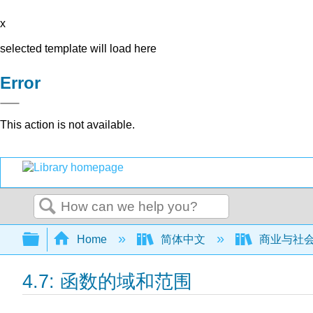
x
selected template will load here
Error
This action is not available.
Search
Expand/collapse global hierarchy
Home
简体中文
商业与社
4.7: 函数的域和范围