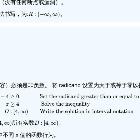
线（没有任何断点或漏洞）。
法书写，为:
:
(
−
∞
,
∞
)
。
R
:
(
−
∞
,
∞
)
R
必须是非负数。 将 radicand 设置为大于或等于零
−
4
≥
0
Set the radicand greater than or equal t
≥
4
Solve the inequality
−
4
≥
0
Set the radicand greater than or equal to 0
x
≥
4
Solve
x
:
[
4
,
∞
)
Write the solution in interval notation
D
4
,
∞
)
所有实数
:
[
4
,
∞
)
。
4
,
∞
)
D
:
[
4
,
∞
)
D
不同 x 值的函数行为。