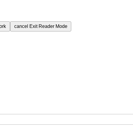
ork
cancel
Exit Reader Mode