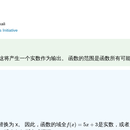
ali
Initiative
，这将产生一个实数作为输出。 函数的范围是函数所有可
换为 x。 因此，函数的域全
(
)
=
5
+
3
是实数，或者
f
(
x
)
=
5
x
+
3
f
x
x