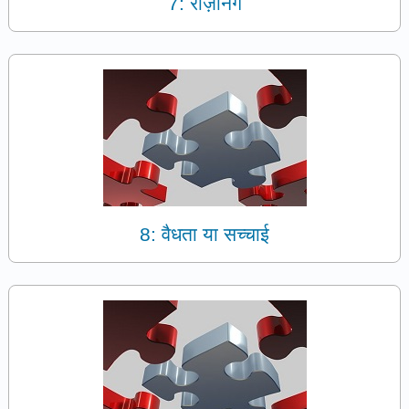
7: रीज़निंग
8: वैधता या सच्चाई