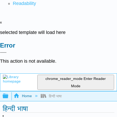
Readability
x
selected template will load here
Error
This action is not available.
chrome_reader_mode
Enter Reader
Mode
Expand/collapse global hierarchy
Home
हिन्दी भाषा
हिन्दी भाषा