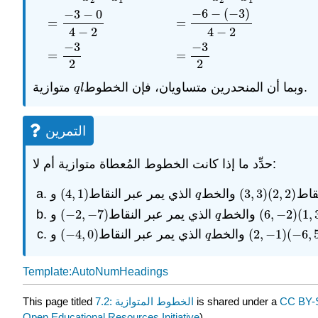
−
6
−
(
−
3
)
−
3
−
0
m
l
=
y
2
−
y
1
x
2
−
x
1
m
q
=
y
2
−
y
1
x
2
−
x
1
=
−
3
−
0
4
−
2
=
−
6
−
(
=
=
4
−
2
4
−
2
−
3
−
3
=
=
2
2
متوازية.
وبما أن المنحدرين متساويان، فإن الخطوط
q
l
q
l
التمرين
حدِّد ما إذا كانت الخطوط المُعطاة متوازية أم لا:
و
(
4
,
1
)
الذي يمر عبر النقاط
والخط
(
3
,
3
)
(
2
,
2
)
قاط
(
4
,
1
)
q
(
3
,
3
)
(
2
,
2
)
q
و
(
−
2
,
−
7
)
الذي يمر عبر النقاط
والخط
(
6
,
−
2
)
(
1
,
(
−
2
,
−
7
)
q
(
6
,
−
2
)
(
1
,
q
و
(
−
4
,
0
)
الذي يمر عبر النقاط
والخط
(
2
,
−
1
)
(
−
6
,
(
−
4
,
0
)
q
(
2
,
−
1
)
(
−
6
,
5
q
Template:AutoNumHeadings
This page titled
7.2: الخطوط المتوازية
is shared under a
CC BY-
Open Educational Resources Initiative
) .