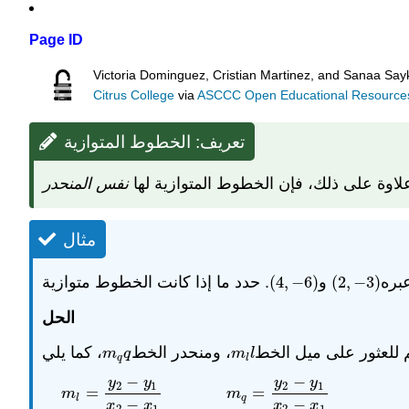
Page ID
Victoria Dominguez, Cristian Martinez, and Sanaa Sayk
Citrus College
via
ASCCC Open Educational Resources 
تعريف: الخطوط المتوازية
لاوة على ذلك، فإن الخطوط المتوازية لها
نفس المنحدر
مثال
(
4
,
−
6
)
و
(
2
,
−
3
)
بره
(
4
,
−
6
)
(
2
,
−
3
)
الحل
 للعثور على ميل الخط
، ومنحدر الخط
m
q
q
m
l
l
m
q
m
l
q
l
−
−
y
y
y
y
2
1
2
1
=
=
m
m
l
q
−
−
x
x
x
x
2
1
2
1