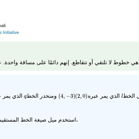
ali
Initiative
ي خطوط لا تلتقي أو تتقاطع. إنهم دائمًا على مسافة واحدة. ع
الذي يمر ع
ومنحدر الخط
(
4
,
−
3
)
(
2
,
0
)
الذي يمر عبره
ل الخط
q
(
4
,
−
3
)
(
2
,
0
)
l
q
l
، كما يلي،
استخدم ميل صيغة الخط المستقيم