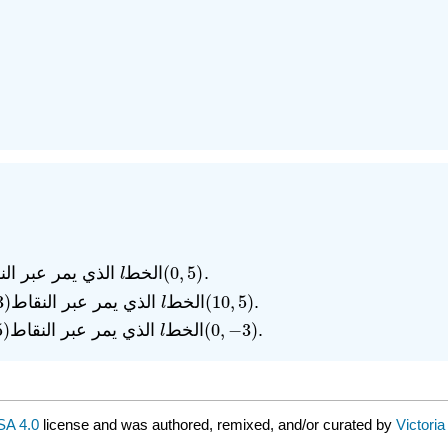
−
3
)
4
−
2
=
−
3
2
=
−
3
2
الذي يمر عبر الن
الخط
(
0
,
5
)
.
l
(
0
,
5
)
l
3
)
الذي يمر عبر النقاط
الخط
(
10
,
5
)
.
3
)
l
(
10
,
5
)
l
5
)
الذي يمر عبر النقاط
الخط
(
0
,
−
3
)
.
)
l
(
0
,
−
3
)
l
SA 4.0
license and was authored, remixed, and/or curated by
Victori