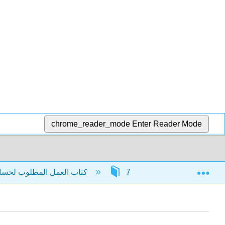
chrome_reader_mode
Enter Reader Mode
Exp
7: الخطوط المستقيمة
كتاب العمل المطلوب لحساب التفاضل والتكامل للعلوم التجارية والاجتماعية (دومينغيز ومارتينيز وسايكالي)