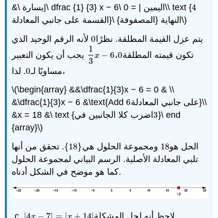
4
&\ يسارة|\ dfrac {1} {3} x − 6\ اليمين | = 0\\ text {
4
القسمة على جانبي المعادلة}\ النهاية {المصفوفة}\)
يتم عزل القيمة المطلقة. نظرًا
0
لأنه الرقم الوحيد الذي
0
1
تكون قيمته المطلقة
0
،
6
−
يجب أن يكون التعبير
1
3
x
−
6
0
x
3
. لذا،
مساويًا لـ
0
0
\(\begin{array} &&\dfrac{1}{3}x − 6 = 0 & \\
على جانبي المعادلة}\\
6
&\dfrac{1}{3}x − 6 &\text{Add
6
}\ end
3
&x = 18 &\ text {اضرب كلا الجانبين في
3
{array}\)
الحل هو
18
ومجموعة الحلول هي
}
18
{
. تحقق من أنها
{
18
}
18
تلبي المعادلة الأصلية. الرسم البياني لمجموعة الحلول
كما هو موضح في الشكل أدناه.
لاحظ أنه لحل المشكلة
|
14
+
|
=
|
7
−
4
|
|
4
x
−
7
|
=
|
x
+
14
|
x
x