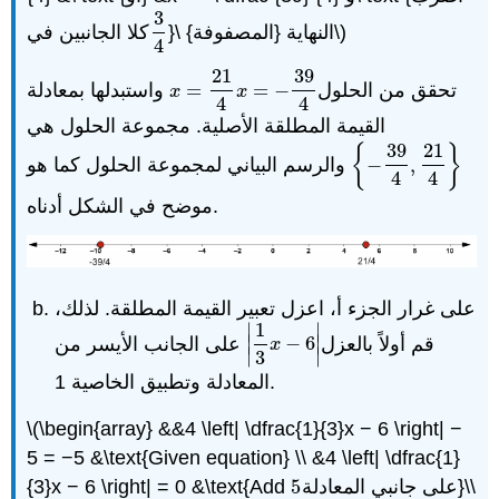
3
}\ النهاية {المصفوفة}\)
كلا الجانبين في
3
4
4
21
39
تحقق من الحلول
−
=
=
واستبدلها بمعادلة
x
=
21
4
x
=
−
39
4
x
x
4
4
القيمة المطلقة الأصلية. مجموعة الحلول هي
39
21
{
}
,
−
والرسم البياني لمجموعة الحلول كما هو
{
−
39
4
,
21
4
}
4
4
موضح في الشكل أدناه.
على غرار الجزء أ، اعزل تعبير القيمة المطلقة. لذلك،
1
∣
∣
قم أولاً بالعزل
∣
6
−
∣
على الجانب الأيسر من
|
1
3
x
−
6
|
x
∣
∣
3
المعادلة وتطبيق الخاصية 1.
\(\begin{array} &&4 \left| \dfrac{1}{3}x − 6 \right| −
5 = −5 &\text{Given equation} \\ &4 \left| \dfrac{1}
على جانبي المعادلة}\\
5
{3}x − 6 \right| = 0 &\text{Add
5