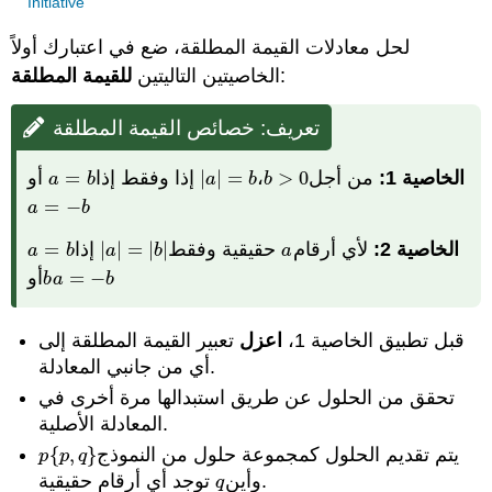
Initiative
لحل معادلات القيمة المطلقة، ضع في اعتبارك أولاً
:
الخاصيتين التاليتين
للقيمة المطلقة
تعريف: خصائص القيمة المطلقة
الخاصية 1:
من أجل
0
>
،
=
|
|
إذا وفقط إذا
=
أو
a
=
b
|
a
|
=
b
b
>
0
a
b
a
b
b
=
−
a
=
−
b
a
b
الخاصية 2:
لأي أرقام
حقيقية وفقط
|
|
=
|
|
إذا
=
a
=
b
|
a
|
=
|
b
|
a
a
b
a
b
a
−
=
أو
b
a
=
−
b
b
a
b
قبل تطبيق الخاصية 1،
اعزل
تعبير القيمة المطلقة إلى
أي من جانبي المعادلة.
تحقق من الحلول عن طريق استبدالها مرة أخرى في
المعادلة الأصلية.
يتم تقديم الحلول كمجموعة حلول من النموذج
}
,
{
p
{
p
,
q
}
p
p
q
توجد أي أرقام حقيقية.
وأين
q
q