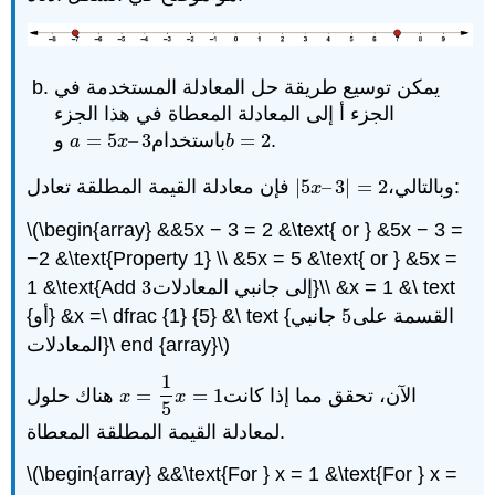
يمكن توسيع طريقة حل المعادلة المستخدمة في
الجزء أ إلى المعادلة المعطاة في هذا الجزء
.
2
=
باستخدام
3
–
5
=
و
a
=
5
x
–
3
b
=
2
a
x
b
فإن معادلة القيمة المطلقة تعادل:
وبالتالي،
2
=
|
3
–
5
|
|
5
x
–
3
|
=
2
x
\(\begin{array} &&5x − 3 = 2 &\text{ or } &5x − 3 =
−2 &\text{Property 1} \\ &5x = 5 &\text{ or } &5x =
إلى جانبي المعادلات}\\ &x = 1 &\ text
3
1 &\text{Add
3
{أو} &x =\ dfrac {1} {5} &\ text {القسمة على
5
جانبي
5
المعادلات}\ end {array}\)
1
الآن، تحقق مما إذا كانت
1
=
=
هناك حلول
x
=
1
5
x
=
1
x
x
5
لمعادلة القيمة المطلقة المعطاة.
\(\begin{array} &&\text{For } x = 1 &\text{For } x =