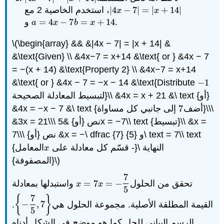
|
14
+
|
=
|
7
−
4
|
، استخدم الخاصية 2 مع
|
4
x
−
7
|
=
|
x
+
14
|
x
x
.
14
+
=
7
−
4
=
و
a
=
4
x
−
7
b
=
x
+
14
a
x
b
x
\(\begin{array} && &|4x − 7| = |x + 14| &
&\text{Given} \\ &4x−7 = x+14 &\text{ or } &4x − 7
= −(x + 14) &\text{Property 2} \\ &4x−7 = x+14
&\text{ or } &4x − 7 = −x − 14 &\text{Distribute
−
1
−
1
لتبسيط المعادلة الصحيحة}\\ &4x = x + 21 &\ text {أو}
&4x = −x − 7 &\ text {أضف
7
إلى جانبي كل مساواة}\\\
7
&3x = 21\\\ نص {أو} &5x = −7\\ text {تبسيط}\\ &x =
7\\\ نص {أو} &x = −\ dfrac {7} {5} و\ text = 7\\ text
{قسّم كل معادلة على
المعامل -}\ النهاية
x
x
{المصفوفة}\)
7
تحقق من الحلول
−
=
7
=
واستبدلها بمعادلة
x
=
7
x
=
−
7
5
x
x
5
7
{
}
القيمة المطلقة الأصلية. مجموعة الحلول هي
7
,
−
.
{
−
7
5
,
7
}
5
الرسم البياني للحل كما هو موضح في الشكل أدناه.