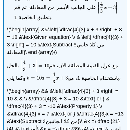
4
∣
∣
∣
3
+
∣
على الجانب الأيسر من المعادلة، ثم قم
|
4
3
x
+
3
|
x
∣
∣
3
بتطبيق الخاصية 1.
\(\begin{array} &&\left| \dfrac{4}{3} x + 3 \right| + 8
= 18 &\text{Given equation} \\ & \left| \dfrac{4}{3} +
من كلا جانبي
8
3 \right| = 10 &\text{Subtract
8
المعادلة}\ end {array}\)
4
∣
∣
مع عزل القيمة المطلقة الآن، قم
10
=
∣
3
+
∣
بالحل
|
4
3
+
3
|
=
10
∣
∣
3
4
وكما يلي،
باستخدام الخاصية 1، مع
3
+
=
10
=
b
=
10
a
=
4
3
x
+
3
b
a
x
3
\(\begin{array} && &\left| \dfrac{4}{3} + 3 \right| =
10 & & \\ &\dfrac{4}{3} + 3 = 10 &\text{ or } &
\dfrac{4}{3} + 3 = -10 &\text{Property 1} \\
&\dfrac{4}{3} x = 7 &\text{ or } &\dfrac{4}{3}x = −13
من كلا الجانبين}\\ &x =\ dfrac {21}
3
&\text{Subtract
3
{4} &\ text {أو} &x = −\ dfrac {39} {4} و\ text {اضرب