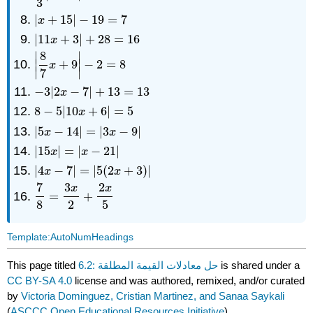
3
|
+
15
|
−
19
=
7
|
x
+
15
|
−
19
=
7
x
|
11
+
3
|
+
28
=
16
|
11
x
+
3
|
+
28
=
16
x
8
∣
∣
∣
+
9
∣
−
2
=
8
|
8
7
x
+
9
|
−
2
=
8
x
∣
∣
7
−
3
|
2
−
7
|
+
13
=
13
−
3
|
2
x
−
7
|
+
13
=
13
x
8
−
5
|
10
+
6
|
=
5
8
−
5
|
10
x
+
6
|
=
5
x
|
5
−
14
|
=
|
3
−
9
|
|
5
x
−
14
|
=
|
3
x
−
9
|
x
x
|
15
|
=
|
−
21
|
|
15
x
|
=
|
x
−
21
|
x
x
|
4
−
7
|
=
|
5
(
2
+
3
)
|
|
4
x
−
7
|
=
|
5
(
2
x
+
3
)
|
x
x
7
3
2
x
x
=
+
7
8
=
3
x
2
+
2
x
5
8
2
5
Template:AutoNumHeadings
is shared under a
6.2: حل معادلات القيمة المطلقة
This page titled
CC BY-SA 4.0
license and was authored, remixed, and/or curated
by
Victoria Dominguez, Cristian Martinez, and Sanaa Saykali
(
ASCCC Open Educational Resources Initiative
) .