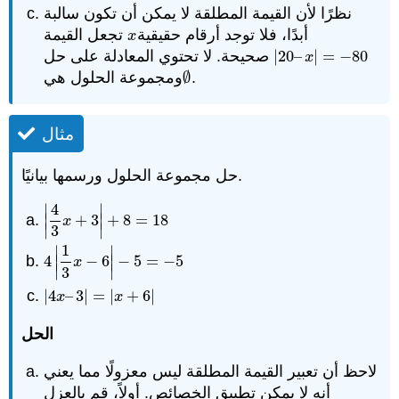
نظرًا لأن القيمة المطلقة لا يمكن أن تكون سالبة
أبدًا، فلا توجد أرقام حقيقية
تجعل القيمة
x
x
80
−
=
|
–
20
|
صحيحة. لا تحتوي المعادلة على حل
|
20
–
x
|
=
−
80
x
.
∅
ومجموعة الحلول هي
∅
مثال
حل مجموعة الحلول ورسمها بيانيًا.
4
∣
∣
∣
+
3
∣
+
8
=
18
|
4
3
x
+
3
|
+
8
=
18
x
∣
∣
3
1
∣
∣
4
∣
−
6
∣
−
5
=
−
5
4
|
1
3
x
−
6
|
−
5
=
−
5
x
∣
∣
3
|
4
–
3
|
=
|
+
6
|
|
4
x
–
3
|
=
|
x
+
6
|
x
x
الحل
لاحظ أن تعبير القيمة المطلقة ليس معزولًا مما يعني
أنه لا يمكن تطبيق الخصائص. أولاً، قم بالعزل