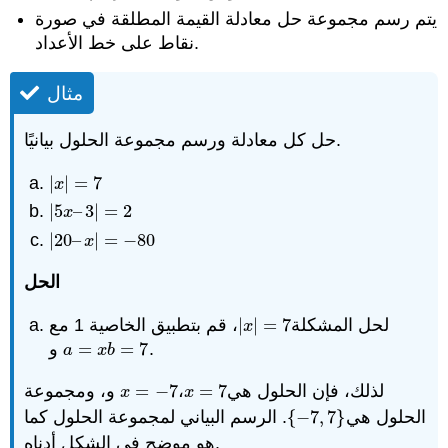
يتم رسم مجموعة حل معادلة القيمة المطلقة في صورة
نقاط على خط الأعداد.
مثال
حل كل معادلة ورسم مجموعة الحلول بيانيًا.
|
|
=
7
|
x
|
=
7
x
|
5
–
3
|
=
2
|
5
x
–
3
|
=
2
x
|
20
–
|
=
−
80
|
20
–
x
|
=
−
80
x
الحل
لحل المشكلة
7
=
|
|
، قم بتطبيق الخاصية 1 مع
|
x
|
=
7
x
.
7
=
=
و
a
=
x
b
=
7
a
x
b
لذلك، فإن الحلول هي
7
=
،
7
−
=
و، ومجموعة
x
=
−
7
x
=
7
x
x
الحلول هي
}
7
,
7
−
{
. الرسم البياني لمجموعة الحلول كما
{
−
7
,
7
}
هو موضح في الشكل أدناه.