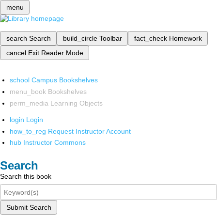
menu
search
Search
build_circle
Toolbar
fact_check
Homework
cancel
Exit Reader Mode
school
Campus Bookshelves
menu_book
Bookshelves
perm_media
Learning Objects
login
Login
how_to_reg
Request Instructor Account
hub
Instructor Commons
Search
Search this book
Submit Search