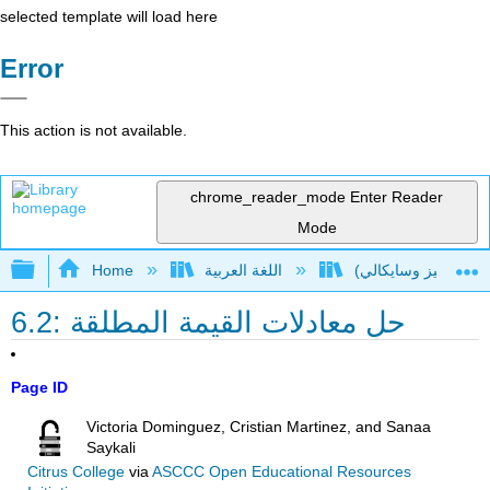
selected template will load here
Error
This action is not available.
chrome_reader_mode
Enter Reader
Mode
Expand/collapse global hierarchy
اللغة العربية
Home
6.2: حل معادلات القيمة المطلقة
Page ID
Victoria Dominguez, Cristian Martinez, and Sanaa
Saykali
Citrus College
via
ASCCC Open Educational Resources