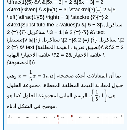
\dfrac{1}{5} &\\ &|5x − 3| = 2 &|5x − 3| = 2
&\text{Given} \\ &|5(1) − 3| \stackrel{?}{=} 2 &|5
\left( \dfrac{1}{5} \right) − 3| \stackrel{?}{=} 2
-values}\\ &| 5 − 3|\ ستاكريل
&\text{Substitute the
x
x
{؟} {=} 2 &| 1 − 3|\ ستاكريل {؟} {=} 2 &\ text
{تبسيط}\\ &|2|\ ستاكريل {؟} {=} 2 &|− 2|\ ستاكريل {؟}
{=} 2 &\ text {تطبيق تعريف القيمة المطلقة}\\ &2 = 2\؛
\ علامة الاختيار &2 = 2\؛\ علامة الاختيار\ النهاية
{المصفوفة}\)
1
بما أن المعادلات أعلاه صحيحة، إذن،
1
=
=
وهي
x
=
1
5
x
=
1
x
x
5
حلول لمعادلة القيمة المطلقة المعطاة. مجموعة الحلول
1
{
}
هي
1
,
. الرسم البياني لمجموعة الحلول كما هو
{
1
5
,
1
}
5
موضح في الشكل أدناه.