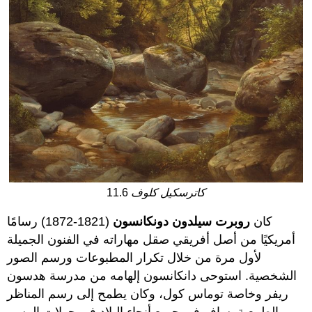
كاترسكيل كلوف
11.6
كان
روبرت سيلدون دونكانسون
(1821-1872) رسامًا
أمريكيًا من أصل أفريقي صقل مهاراته في الفنون الجميلة
لأول مرة من خلال تكرار المطبوعات ورسم الصور
الشخصية. استوحى دانكانسون إلهامه من مدرسة هدسون
ريفر وخاصة توماس كول، وكان يطمح إلى رسم المناظر
الطبيعية. سافر في جميع أنحاء البلاد في جولات الرسم