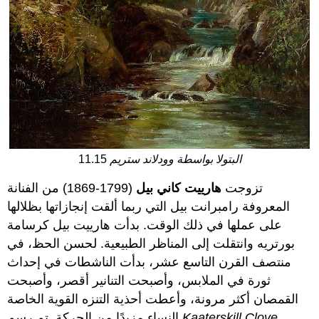
البتولا بواسطة وودلاند ستريم
11.15
تزوجت
هارييت كاني بيل
(1799-1869) من الفنانة
المعروفة رامبرانت بيل التي ربما ألقت إنجازاتها بظلالها
على عملها في ذلك الوقت. بدأت هارييت بيل كرسامة
بورتريه وانتقلت إلى المناظر الطبيعية. لحسن الحظ، في
منتصف القرن التاسع عشر، بدأت الناشطات في إحداث
ثورة في الملابس، وأصبحت التنانير أقصر، وأصبحت
القمصان أكثر مرونة، وأعطت أحذية التنزه القوية الخاصة
Kaaterskill Clove
النساء مزيدًا من الحركة. تم رسم