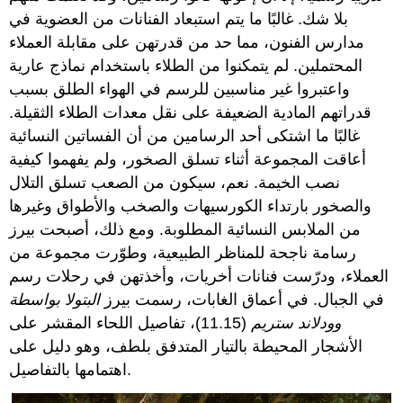
بلا شك. غالبًا ما يتم استبعاد الفنانات من العضوية في
مدارس الفنون، مما حد من قدرتهن على مقابلة العملاء
المحتملين. لم يتمكنوا من الطلاء باستخدام نماذج عارية
واعتبروا غير مناسبين للرسم في الهواء الطلق بسبب
قدراتهم المادية الضعيفة على نقل معدات الطلاء الثقيلة.
غالبًا ما اشتكى أحد الرسامين من أن الفساتين النسائية
أعاقت المجموعة أثناء تسلق الصخور، ولم يفهموا كيفية
نصب الخيمة. نعم، سيكون من الصعب تسلق التلال
والصخور بارتداء الكورسيهات والصخب والأطواق وغيرها
من الملابس النسائية المطلوبة. ومع ذلك، أصبحت بيرز
رسامة ناجحة للمناظر الطبيعية، وطوّرت مجموعة من
العملاء، ودرّست فنانات أخريات، وأخذتهن في رحلات رسم
في الجبال. في أعماق الغابات، رسمت بيرز
البتولا بواسطة
وودلاند ستريم
(11.15)، تفاصيل اللحاء المقشر على
الأشجار المحيطة بالتيار المتدفق بلطف، وهو دليل على
اهتمامها بالتفاصيل.