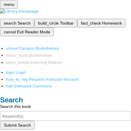
menu
search
Search
build_circle
Toolbar
fact_check
Homework
cancel
Exit Reader Mode
school
Campus Bookshelves
menu_book
Bookshelves
perm_media
Learning Objects
login
Login
how_to_reg
Request Instructor Account
hub
Instructor Commons
Search
Search this book
Submit Search