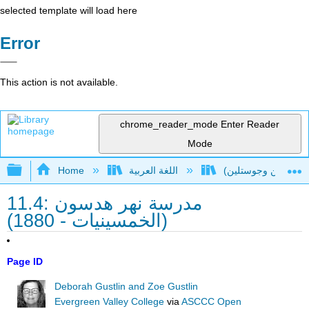
selected template will load here
Error
This action is not available.
chrome_reader_mode
Enter Reader
Mode
Expand/collapse global hierarchy
اللغة العربية
Home
11.4: مدرسة نهر هدسون
(الخمسينيات - 1880)
Page ID
Deborah Gustlin and Zoe Gustlin
Evergreen Valley College
via
ASCCC Open