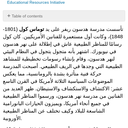
Educational Resources Initiative
Table of contents
No
headers
تأسست مدرسة هدسون ريفر على يد
توماس كول
(1801-
1848)، وكانت أول مستعمرة للفنانين الأمريكيين. كان كول
رسامًا للمناظر الطبيعية عاش في إطلالة على نهر هدسون
في نيويورك. اشتهر بأنه متجول يتجول في النظام البيئي
لنهر هدسون، وقام بإنشاء رسومات تخطيطية للمشاهد
الطبيعية التي وجدها في الريف الطبيعي. أصبحت المدرسة
حركة فنية متأثرة بشدة بالرومانسية، مما يعكس
الموضوعات السياسية الثلاثة لأمريكا في القرن التاسع
عشر: الاكتشاف والاستكشاف والاستيطان. ظهر العديد من
الفنانين من مدرسة نهر هدسون، ورسموا المناظر الطبيعية
في جميع أنحاء أمريكا، ويميزون الحيازات البانورامية
الشاسعة للبلاد وكيف تختلف عن المناظر الطبيعية
الأوروبية.