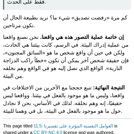
فقط على الحدث.
كم مرة «رفضت تصديق» شيء ما؟ نريد بطبيعة الحال أن
نكون مرتاحين.
إن خاتمة عملية التصور هذه هي واقعنا.
نحن نصنع واقعنا
من عملية إدراك البيئة. في الرسم، كانت بيئتنا هي الحادث،
ولكن في حين أن واقع شخص ما هو «السائق المجنون»،
فإن حقيقة شخص آخر يمكن أن تكون «خطأ راكب الدراجة
النارية». الواقع الذي نصل إليه هو في الواقع وهم نخلقه
من البيئة.
النتيجة النهائية
:
تنبع حججنا مع الآخرين من الاختلافات في
واقعنا، وليس ما هو موجود بالفعل في بيئتنا. وواقعنا ليس
حقيقيًا، إنه وهم نخلقه. لذلك في الأساس، نحن لا نجادل
حول ما هو موجود بالفعل في البيئة، بل في وهمنا للبيئة.
is
11.5: العوامل النفسية المؤثرة على تفسيرنا
This page titled
shared under a
CC BY-NC 4.0
license and was authored,