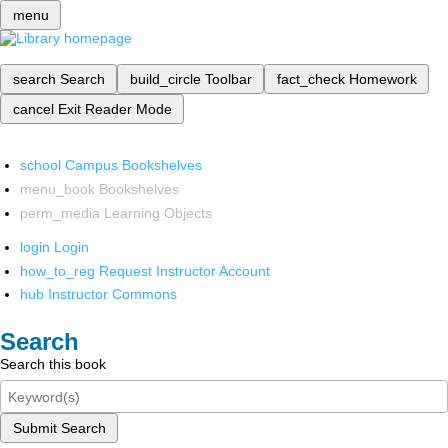
menu
search
Search
build_circle
Toolbar
fact_check
Homework
cancel
Exit Reader Mode
school
Campus Bookshelves
menu_book
Bookshelves
perm_media
Learning Objects
login
Login
how_to_reg
Request Instructor Account
hub
Instructor Commons
Search
Search this book
Submit Search