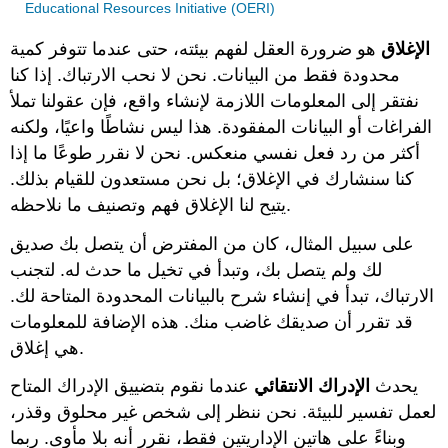
Educational Resources Initiative (OERI)
الإغلاق
هو ضرورة العقل لفهم بيئته، حتى عندما تتوفر كمية
محدودة فقط من البيانات. نحن لا نحب الارتباك. إذا كنا
نفتقر إلى المعلومات اللازمة لإنشاء واقع، فإن عقولنا تملأ
الفراغات أو البيانات المفقودة. هذا ليس نشاطًا واعيًا، ولكنه
أكثر من رد فعل نفسي منعكس. نحن لا نقرر طوعًا ما إذا
كنا سنشارك في الإغلاق؛ بل نحن مستعدون للقيام بذلك.
يتيح لنا الإغلاق فهم وتصنيف ما نلاحظه.
على سبيل المثال، كان من المفترض أن يتصل بك صديق
لك ولم يتصل بك، وتبدأ في تخيل ما حدث له. لتجنب
الارتباك، تبدأ في إنشاء شرح بالبيانات المحدودة المتاحة لك.
قد تقرر أن صديقك غاضب منك. هذه الإضافة للمعلومات
هي إغلاق.
يحدث
الإدراك الانتقائي
عندما نقوم بتضييق الإدراك المتاح
لعمل تفسير للبيئة. نحن ننظر إلى شخص غير محلوق وقذر،
وبناءً على هاتين الإداريتين فقط، نقرر أنه بلا مأوى. ربما