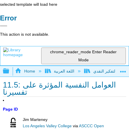
selected template will load here
Error
This action is not available.
chrome_reader_mode
Enter Reader
Mode
Expand/collapse global hierarchy
اللغة العربية
Home
11.5: العوامل النفسية المؤثرة على
تفسيرنا
Page ID
Jim Marteney
Los Angeles Valley College
via
ASCCC Open