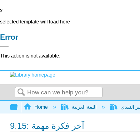
x
selected template will load here
Error
This action is not available.
Search
Expand/collapse global hierarchy
Home
اللغة العربية
9.15: آخر فكرة مهمة