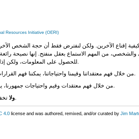
 Resources Initiative (OERI)
يفية إقناع الآخرين. ولكن لنفترض فقط أن حجة الشخص الآخر
لشخصي، من المهم الاستماع بعقل منفتح. إنها نصيحة رائعة لل
للحصول على المعلومات، ولكن إذا استمعت بعقل متفتح، فقد تكتشف أنها قد تكون على حق.
من خلال فهم معتقداتنا وقيمنا واحتياجاتنا، يمكننا فهم القرارات التي نتخذها بشكل أفضل، وسبب ارتياحنا لهذه القرارات.
من خلال فهم معتقدات وقيم واحتياجات جمهورنا، يمكننا التخطيط بشكل أفضل لاستراتيجيتنا الجدلية والمقنعة.
تخف أبدًا من تغيير رأيك. هذه هي الطريقة التي ننمو بها فكريًا.
ولا
 4.0
license and was authored, remixed, and/or curated by
Jim Mart