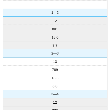
—
1—2
12
801
15.0
7.7
2—3
13
789
16.5
6.8
3—4
12