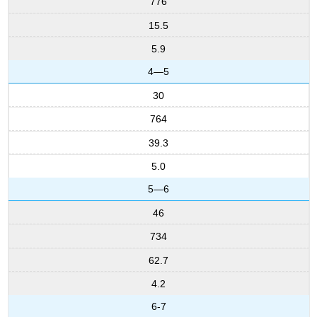
776
15.5
5.9
4—5
30
764
39.3
5.0
5—6
46
734
62.7
4.2
6-7