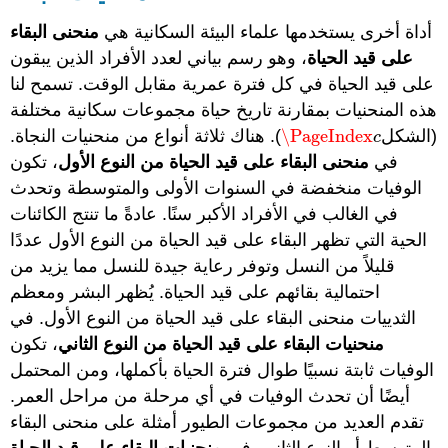
أداة أخرى يستخدمها علماء البيئة السكانية هي
منحنى البقاء
على قيد الحياة
، وهو رسم بياني لعدد الأفراد الذين يبقون
على قيد الحياة في كل فترة عمرية مقابل الوقت. تسمح لنا
هذه المنحنيات بمقارنة تاريخ حياة مجموعات سكانية مختلفة
(الشكل
\PageIndex
). هناك ثلاثة أنواع من منحنيات النجاة.
\PageIndex
c
c
في
منحنى البقاء على قيد الحياة من النوع الأول
، تكون
الوفيات منخفضة في السنوات الأولى والمتوسطة وتحدث
في الغالب في الأفراد الأكبر سنًا. عادةً ما تنتج الكائنات
الحية التي تظهر البقاء على قيد الحياة من النوع الأول عددًا
قليلاً من النسل وتوفر رعاية جيدة للنسل مما يزيد من
احتمالية بقائهم على قيد الحياة. يُظهر البشر ومعظم
الثدييات منحنى البقاء على قيد الحياة من النوع الأول. في
منحنيات البقاء على قيد الحياة من النوع الثاني
، تكون
الوفيات ثابتة نسبيًا طوال فترة الحياة بأكملها، ومن المحتمل
أيضًا أن تحدث الوفيات في أي مرحلة من مراحل العمر.
تقدم العديد من مجموعات الطيور أمثلة على منحنى البقاء