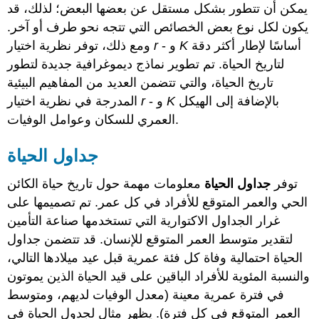
يمكن أن تتطور بشكل مستقل عن بعضها البعض؛ لذلك، قد
يكون لكل نوع بعض الخصائص التي تتجه نحو طرف أو آخر.
أساسًا لإطار أكثر دقة
K
- و
r
ومع ذلك، توفر نظرية اختيار
لتاريخ الحياة. تم تطوير
نماذج ديموغرافية
جديدة لتطور
تاريخ الحياة، والتي تتضمن العديد من المفاهيم البيئية
بالإضافة إلى الهيكل
K
- و
r
المدرجة في نظرية اختيار
العمري للسكان وعوامل الوفيات.
جداول الحياة
توفر
جداول الحياة
معلومات مهمة حول تاريخ حياة الكائن
الحي والعمر المتوقع للأفراد في كل عمر. تم تصميمها على
غرار الجداول الاكتوارية التي تستخدمها صناعة التأمين
لتقدير متوسط العمر المتوقع للإنسان. قد تتضمن جداول
الحياة احتمالية وفاة كل فئة عمرية قبل عيد ميلادها التالي،
والنسبة المئوية للأفراد الباقين على قيد الحياة الذين يموتون
في فترة عمرية معينة (معدل الوفيات لديهم، ومتوسط
العمر المتوقع في كل فترة). يظهر مثال لجدول الحياة في