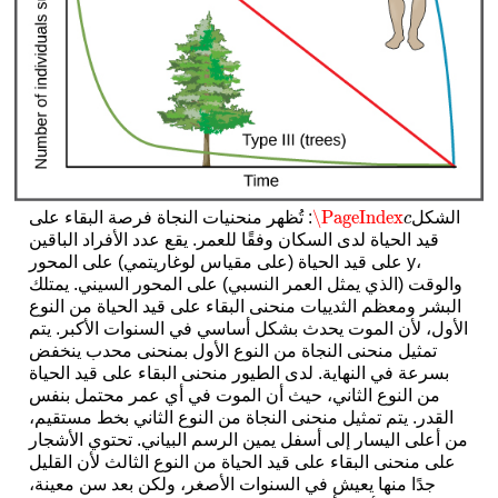
\PageIndex
الشكل
: تُظهر منحنيات النجاة فرصة البقاء على
\PageIndex
c
c
قيد الحياة لدى السكان وفقًا للعمر. يقع عدد الأفراد الباقين
على قيد الحياة (على مقياس لوغاريتمي) على المحور y،
والوقت (الذي يمثل العمر النسبي) على المحور السيني. يمتلك
البشر ومعظم الثدييات منحنى البقاء على قيد الحياة من النوع
الأول، لأن الموت يحدث بشكل أساسي في السنوات الأكبر. يتم
تمثيل منحنى النجاة من النوع الأول بمنحنى محدب ينخفض
بسرعة في النهاية. لدى الطيور منحنى البقاء على قيد الحياة
من النوع الثاني، حيث أن الموت في أي عمر محتمل بنفس
القدر. يتم تمثيل منحنى النجاة من النوع الثاني بخط مستقيم،
من أعلى اليسار إلى أسفل يمين الرسم البياني. تحتوي الأشجار
على منحنى البقاء على قيد الحياة من النوع الثالث لأن القليل
جدًا منها يعيش في السنوات الأصغر، ولكن بعد سن معينة،