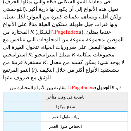
(والتي يمثلها الحرف «K» في معادلة النمو السكاني
اللوجستي). تميل هذه الأنواع إلى أن يكون لها ذرية أكبر
ولكن أقل، وتساهم بكميات كبيرة من الموارد لكل نسل،
ولها فترات جيل طويلة. ستكون الفيلة مثالاً على الأنواع
). عندما يمتلئ
\PageIndex
(الشكل
K
المختارة من
\PageIndex
a
a
الموطن بمجموعة متنوعة من المخلوقات التي تتنافس مع
بعضها البعض على ضروريات الحياة، تتحول الميزة إلى
مجموعات سكانية
K
. يمتلك استراتيجيو
K
استراتيجيي
. لا يوجد شيء يمكن كسبه من معدل
K
مستقرة قريبة من
). ستستفيد الأنواع أكثر من خلال التكيف
r
النمو المرتفع (
الوثيق مع ظروف بيئتها.
\PageIndex
r
و
K
مقارنة بين الأنواع المختارة من
الجدول
:
\PageIndex
a
a
ناضجة في وقت متأخر
تنضج مبكرًا
زيادة طول العمر
انخفاض طول العمر