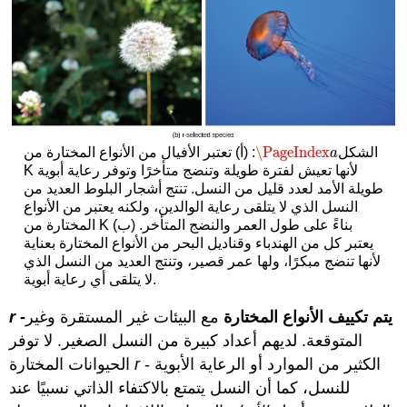
\PageIndex
الشكل
: (أ) تعتبر الأفيال من الأنواع المختارة من
\PageIndex
a
a
K لأنها تعيش لفترة طويلة وتنضج متأخرًا وتوفر رعاية أبوية
طويلة الأمد لعدد قليل من النسل. تنتج أشجار البلوط العديد من
النسل الذي لا يتلقى رعاية الوالدين، ولكنه يعتبر من الأنواع
المختارة من K بناءً على طول العمر والنضج المتأخر. (ب)
يعتبر كل من الهندباء وقناديل البحر من الأنواع المختارة بعناية
لأنها تنضج مبكرًا، ولها عمر قصير، وتنتج العديد من النسل الذي
لا يتلقى أي رعاية أبوية.
-يتم تكييف الأنواع المختارة
مع البيئات غير المستقرة وغير
r
المتوقعة. لديهم أعداد كبيرة من النسل الصغير. لا توفر
- الكثير من الموارد أو الرعاية الأبوية
r
الحيوانات المختارة
للنسل، كما أن النسل يتمتع بالاكتفاء الذاتي نسبيًا عند