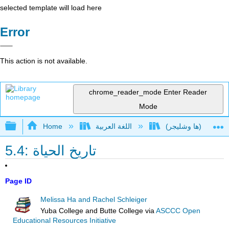
selected template will load here
Error
This action is not available.
chrome_reader_mode
Enter Reader
Mode
Expand/collapse global hierarchy
اللغة العربية
Home
5.4: تاريخ الحياة
Page ID
Melissa Ha and Rachel Schleiger
Yuba College and Butte College
via
ASCCC Open
Educational Resources Initiative