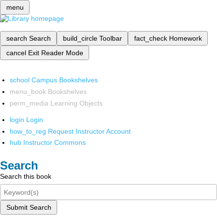
menu
search
Search
build_circle
Toolbar
fact_check
Homework
cancel
Exit Reader Mode
school
Campus Bookshelves
menu_book
Bookshelves
perm_media
Learning Objects
login
Login
how_to_reg
Request Instructor Account
hub
Instructor Commons
Search
Search this book
Submit Search