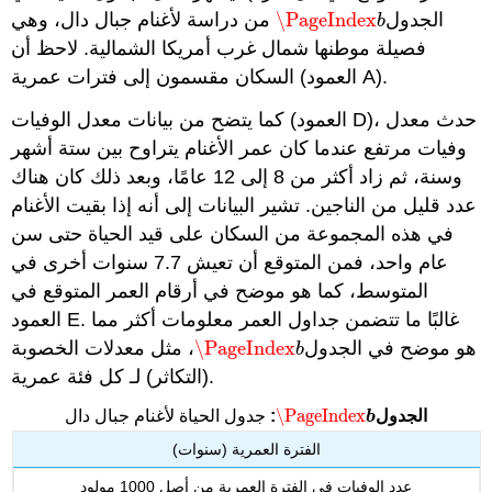
الجدول
\PageIndex
من دراسة لأغنام جبال دال، وهي
\PageIndex
b
b
فصيلة موطنها شمال غرب أمريكا الشمالية. لاحظ أن
السكان مقسمون إلى فترات عمرية (العمود A).
كما يتضح من بيانات معدل الوفيات (العمود D)، حدث معدل
وفيات مرتفع عندما كان عمر الأغنام يتراوح بين ستة أشهر
وسنة، ثم زاد أكثر من 8 إلى 12 عامًا، وبعد ذلك كان هناك
عدد قليل من الناجين. تشير البيانات إلى أنه إذا بقيت الأغنام
في هذه المجموعة من السكان على قيد الحياة حتى سن
عام واحد، فمن المتوقع أن تعيش 7.7 سنوات أخرى في
المتوسط، كما هو موضح في أرقام العمر المتوقع في
العمود E. غالبًا ما تتضمن جداول العمر معلومات أكثر مما
هو موضح في الجدول
\PageIndex
، مثل معدلات الخصوبة
\PageIndex
b
b
(التكاثر) لـ كل فئة عمرية.
\PageIndex
الجدول
:
جدول الحياة لأغنام جبال دال
\PageIndex
b
b
الفترة العمرية (سنوات)
عدد الوفيات في الفترة العمرية من أصل 1000 مولود