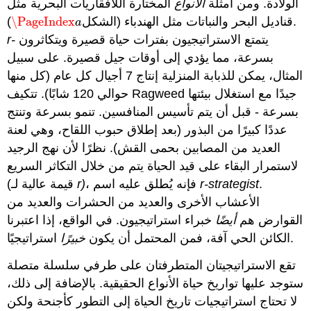
الولادة. ومن أمثلة
الأنواع
المختارة اللافقاريات البحرية مثل
).
قناديل البحر والنباتات مثل الهندباء (الشكل
\PageIndex
\PageIndex
a
a
يتمتع الاستراتيجيون بفترات حياة قصيرة ويتكاثرون
r-
بسرعة، مما يؤدي إلى أوقات جيل قصيرة. على سبيل
المثال، يمكن للذبابة المنزلية إنتاج 7 أجيال كل عام (كل منها
حوالي 120 شابًا). تتكيف Ragweed جيدًا مع استغلال بيئتها
بسرعة - قبل أن يتم تأسيس المنافسين. تنمو بسرعة وتنتج
عددًا كبيرًا من البذور (بعد إطلاق حبوب اللقاح، وهي لعنة
العديد من المصابين بحمى القش). نظرًا لأن نهج الرجيد
لاستمرار البقاء على قيد الحياة يتم من خلال التكاثر السريع
.
r-strategist
، فإنه يُطلق عليه اسم
r)
(قيمة عالية لـ
الأعشاب الأخرى والعديد من الحشرات والعديد من
القوارض هم
أيضًا
خبراء استراتيجيون. في الواقع، إذا اعتبرنا
استراتيجيًا.
الكائن الحي آفة، فمن المحتمل أن يكون
خبيرًا
تقع الاستراتيجيتان المتطرفتان على طرفي سلسلة متصلة
ستوجد عليها تواريخ حياة الأنواع الحقيقية. بالإضافة إلى ذلك،
لا تحتاج استراتيجيات تاريخ الحياة إلى التطور كأجنحة ولكن