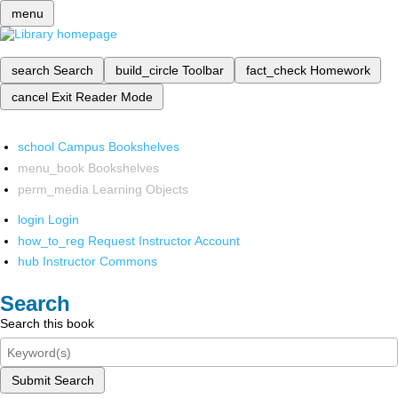
menu
search
Search
build_circle
Toolbar
fact_check
Homework
cancel
Exit Reader Mode
school
Campus Bookshelves
menu_book
Bookshelves
perm_media
Learning Objects
login
Login
how_to_reg
Request Instructor Account
hub
Instructor Commons
Search
Search this book
Submit Search