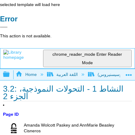
selected template will load here
Error
This action is not available.
chrome_reader_mode
Enter Reader
Mode
Expand/collapse global hierarchy
Home
اللغة العربية
3.2: النشاط 1 - التحولات النموذجية،
الجزء 2
Page ID
Amanda Wolcott Paskey and AnnMarie Beasley
Cisneros