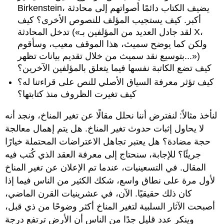
Birkenstein، يضيف الكتاب دائمًا أصواتهم إلى محادثة
أكبر. كيف يستجيب المؤلف للنصوص الأخرى؟ كيف
تدخل المحادثة («لقد جادل العديد من المؤلفين بـ X،
ولكن كما يوضح سميث، هذا الموقف معيب، وسأقوم
بتوسيع نقد سميث من خلال تقديم بيانات تظهر...»)
كيف تضع الكاتبة نفسها فيما يتعلق بالمؤلفين الآخرين؟
كيف تؤثر معرفة السياق الأصلي للنص على قراءتنا له؟
كيف تغيرت الظروف منذ كتابتها؟
لنأخذ مثالاً: لنفترض أننا نحلل مقالًا عن تغير المناخ، ونجد أنه
لا يحاول إثبات حدوث تغير المناخ. هل يتم إهمال معالجة
حجة مضادة؟ هل يعتبر تجاهل الاعتراضات المحتملة خيارًا
جريئًا؟ للإجابة، سنحتاج إلى معرفة العقد الذي كُتب فيه
المقال. في التسعينيات، عندما تم الإعلان عن تغير المناخ
لأول مرة على نطاق واسع، شكك الكثير من الناس فيما إذا
كان ذلك حقيقيًا. الآن، في عشرينيات القرن الماضي،
أصبحت الآثار السلبية لتغير المناخ أكثر وضوحًا من ذي قبل،
وينكر عدد قليل جدًا من الناس أن الأرض ترتفع درجة