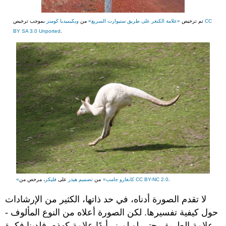
CC
بموجب ترخيص
تم ترخيص
«علامة الكنغر على طريق ستيوارت السريع»
من
ويكيميديا كومنز
BY SA 3.0 Unported
.
.
CC BY-NC 2.0
، مرخص من
«كانغارو جامب»
من
تصميم هيذر
على
فليكر
لا تقدم الصورة أدناه، في حد ذاتها، الكثير من الإرشادات
حول كيفية تفسيرها. لكن الصورة أعلاه من النوع المألوف -
علامة الطريق. حتى لو لم نر أبدًا علامة كهذه، فلدينا فكرة