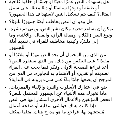
هل يستهدف النص عمرًا معينًا أو جنسًا أو خلفية ثقافية
أو طبقة أو توجهًا سياسيًا أو دينًا معينًا، على سبيل
المثال؟ كيف يتم تشكيل النص لاستهداف هذا الجمهور؟
هل يبدو أن النص يخاطب أيضًا جمهورًا ثانويًا؟
يمكن أن يساعد تحديد مكان نشر النص، ومتى تم نشره،
ونوع النص (الكلام، ومقالة الرأي، والمقال، والأغنية، وما
إلى ذلك)، وكيفية مخاطبته للقراء في تقديم أدلة
للجمهور.
من الذي من المحتمل أن يجد النص مهمًا أو ملائمًا أو
مفيدًا؟ على العكس من ذلك، من الذي سينفره النص؟
أعد قراءة الصفحة الأولى وفكر فيما يجب على القراء
تصديقه أو تقديره أو الاهتمام به لتجاوزه. من الذي من
المرجح أن يضعها جانبًا بناءً على شيء يرونه في البداية؟
ضع في اعتبارك الأسلوب والنبرة والإلقاء والمفردات.
ماذا تخبرك هذه الأشياء عن الجمهور المحتمل للنص؟
افحص المؤلفين والأعمال الأخرى المشار إليها في النص
(إذا كانت هناك حواشي سفلية أو صفحة أعمال
مُستشهَد بها، فراجع ما هو مدرج هناك. مثلما يمكنك