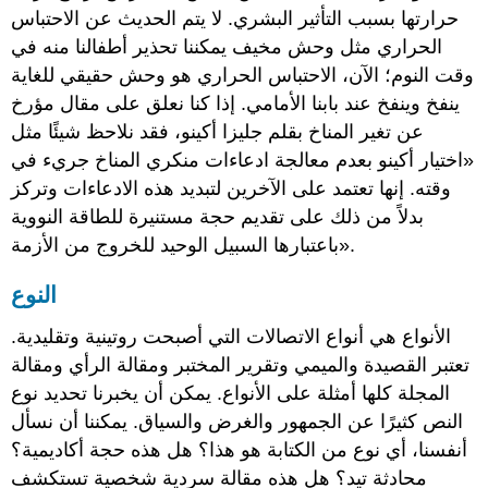
حرارتها بسبب التأثير البشري. لا يتم الحديث عن الاحتباس
الحراري مثل وحش مخيف يمكننا تحذير أطفالنا منه في
وقت النوم؛ الآن، الاحتباس الحراري هو وحش حقيقي للغاية
ينفخ وينفخ عند بابنا الأمامي. إذا كنا نعلق على مقال مؤرخ
عن تغير المناخ بقلم جليزا أكينو، فقد نلاحظ شيئًا مثل
«اختيار أكينو بعدم معالجة ادعاءات منكري المناخ جريء في
وقته. إنها تعتمد على الآخرين لتبديد هذه الادعاءات وتركز
بدلاً من ذلك على تقديم حجة مستنيرة للطاقة النووية
باعتبارها السبيل الوحيد للخروج من الأزمة».
النوع
الأنواع هي أنواع الاتصالات التي أصبحت روتينية وتقليدية.
تعتبر القصيدة والميمي وتقرير المختبر ومقالة الرأي ومقالة
المجلة كلها أمثلة على الأنواع.
يمكن أن يخبرنا تحديد نوع
النص كثيرًا عن الجمهور والغرض والسياق. يمكننا أن نسأل
أنفسنا، أي نوع من الكتابة هو هذا؟ هل هذه حجة أكاديمية؟
محادثة تيد؟ هل هذه مقالة سردية شخصية تستكشف