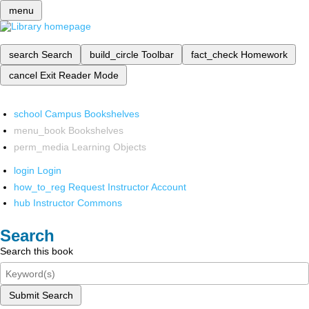
menu
search
Search
build_circle
Toolbar
fact_check
Homework
cancel
Exit Reader Mode
school
Campus Bookshelves
menu_book
Bookshelves
perm_media
Learning Objects
login
Login
how_to_reg
Request Instructor Account
hub
Instructor Commons
Search
Search this book
Submit Search