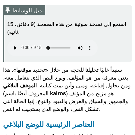
بديل
الوسائط
بديل الوسائط
العناصر
الرئيسية
استمع إلى نسخة صوتية من هذه الصفحة (9 دقائق، 15
للوضع
ثانية):
البلاغي
المؤلف
الجمهور
الغرض
السياق
النوع
سنبدأ غالبًا تحليلنا للحجة من خلال «تحديد موقعها». هذا
الإسناد
يعني معرفة من هو المؤلف، ونوع النص الذي نتعامل معه،
ومن يحاول إقناعه، ومتى وأين تمت كتابته.
الموقف البلاغي
هو مزيج من المؤلف
)
kairos
(المعروف أيضًا باسم
والجمهور والسياق والغرض والقيود والنوع. إنها الحالة التي
تشكل النص، والوضع الذي يستجيب له النص.
العناصر الرئيسية للوضع البلاغي