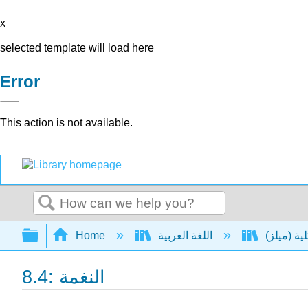
x
selected template will load here
Error
This action is not available.
Search
Expand/collapse global hierarchy
اللغة العربية
Home
8.4: النغمة