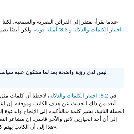
الممارسة
\PageIndex
2
\PageIndex
2
عندما نقرأ، نفتقر إلى القرائن البصرية والسمعية، لكننا 
اختيار الكلمات والدلالة و
8.3: أمثلة قوية
، ولكن أيضًا بط
ليس لدي رؤية واضحة بعد لما ستكون عليه سياسة ا
في
8.2: اختيار الكلمات والدلالة
، لاحظنا أن كلمات مثل
أبعد من ذلك للحديث عن هدف الكاتب وموقفه. إن اعترا
الجملة الثانية، تشير كلمة «بالتأكيد» إلى الإلحاح والدعو
إلى أن أحد الخيارين لائق والآخر قاسي. إن مشاعر التعا
هذا إلى أن الكاتب يهتم كثيرًا بأخلاقيات ما يناقشه لأن رفاهية الأبرياء على المحك. يمكننا وصف اللهجة، إذن، بأنها «جادة» أو «عاجلة» أو «متحمسة».