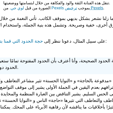
تنقل هذه الفنانة الثقة والود والفكاهة من خلال ابتسامتها ووضعيتها.
.
ترخيص Pexels
بموجب
Pexels
من
الصورة من قبل
لوي جي.
ما زلنا نشعر بشكل بديهي بموقف الكاتب. تأتي النغمة من خلال اخ
رق أخرى، خفية وصريحة. وتشمل هذه بنية الجملة، واستخدام الأ
. وتنص الفقرة الثالثة على ما يلي:
على سبيل المثال، دعونا ننظر إلى
حجة الحدود التي قمنا بتحلي
لحدود الصحيحة، وأنا أعترف بأن الحدود المفتوحة تمامًا ستعر
الحدود دون تجريم الأشخاص الذين تدفعهم الحاجة والنوايا الحسنة.
 «مدفوعة بالحاجة» و «النوايا الحسنة» تثير مشاعر التعاطف و
فهم بعدم اليقين في الجملة الأولى يشير إلى موقف التواضع وا
ة إلى الحس السليم. يشير التناقض بين العبارة المنظمة والمحايد
طف والتعاطف التي تثيرها «حاجة» الناس و «النوايا الحسنة» تع