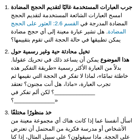
على
جرب العبارات المستخدمة غالبًا لتقديم الحجج المضادة
التعامل
امسح العبارات الشائعة المستخدمة لتقديم الحجج
مع
المضادة المدرجة في
القسم 2.6: العثور على الحجج
الحجج
المضادة
المضادة
. هل تشير عبارة معينة إلى أي حجج مضادة
نقد
يمكن تطبيقها في حالة الحجة التي تقوم بتقييمها؟
التعامل
مع
تخيل محادثة حية وغير رسمية حول
الحجج
هذا الموضوع
يمكن أن يساعد ذلك في تحريك عقولنا.
المضادة
بدلاً من العبارة الأكثر رسمية «طريقة التفكير هذه
التمارين
خاطئة تمامًا»، لماذا لا تفكر في الحجة التي نقيمها ثم
\PageIndex
1
\PageIndex
1
التمارين
تجرب العبارة، «ماذا، هل أنت مجنون؟ تعتقد
\PageIndex
2
\PageIndex
2
_____________؟ لكن ألم تفكر في
الإسناد
_____________؟»
خذ منظورًا مختلفًا
اسأل أنفسنا عما إذا كانت هناك أي مجموعة معينة من
الأشخاص أو مدرسة فكرية من المحتمل أن تعترض
على الحجة. ماذا سيقولون؟ على سبيل المثال، إذا كنا