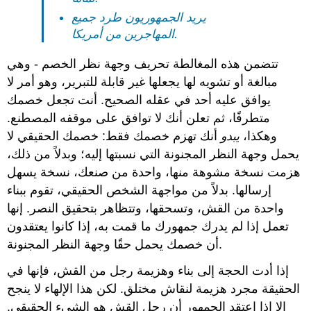
يريد الجمهوريون طرد جميع
المهاجرين من أمريكا.
تتضمن هذه المغالطة تحريف وجهة نظر الخصم - وهي
مبالغة أو تشويه لها يجعلها غير قابلة للتبرير، وهو أمر لا
يوافق عليه أحد في عقله الصحيح. أنت تجعل خصمك
متطرفًا، ثم تعلن أنك لا توافق على موقفه المصطنع.
وهكذا،
يبدو
أنك تهزم خصمك فقط: خصمك الحقيقي لا
يحمل وجهة النظر المجنونة التي نسبتها إليه؛ وبدلاً من ذلك،
هزمت نسخة مشوهة منها، واحدة من صنعك، نسخة يسهل
إرسالها. بدلاً من مواجهة الشخص الحقيقي، تقوم ببناء
واحدة من القش، وتسحقها، وتتظاهر بتحقيق النصر. إنها
تعمل إذا لم يدرك جمهورك ما قمت به، إذا كانوا يعتقدون
أن خصمك يحمل حقًا وجهة النظر المجنونة.
إذا أدت الحجة إلى بناء وهزيمة رجل من القش، فإنها في
الحقيقة مجرد هزيمة لنقاش مختلق. لكن هذا الإلهاء لا ينجح
إلا إذا اعتقد الجمهور أن رجل القش هو الشيء الحقيقي.