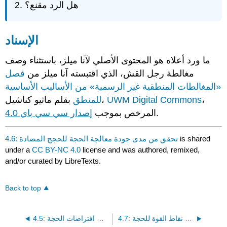
هل الرد مقنع؟
الإسناد
ما ورد أعلاه هو المحتوى الأصلي لآنا ميلز، باستثناء وصف
مغالطة رجل القش، الذي اقتبسته آنا ميلز من
فصل
«المغالطات المنطقية غير الرسمية»
من الأساليب الأساسية
،
UWM Digital Commons
بقلم ماثيو كناشيل،
للمنطق
.
المرخص بموجب
إصدار سي سي باي 4.0
is shared
4.6: تحقق من مدى جودة معالجة الحجة للحجج المضادة
under a
CC BY-NC 4.0
license and was authored, remixed,
and/or curated by LibreTexts.
Back to top
4.7: التفكير في نقاط القوة للحجة
4.5: تحقق من افتراضات الحجة