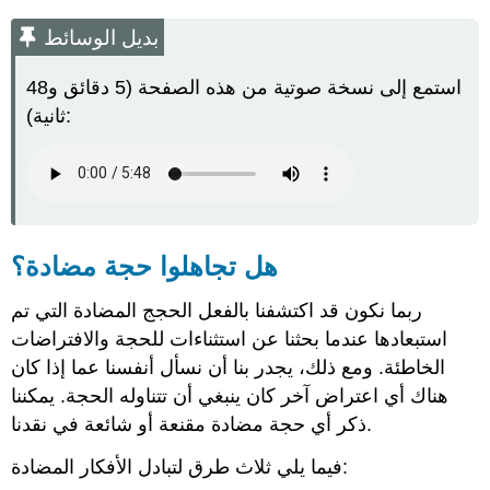
بديل
الوسائط
بديل الوسائط
هل
تجاهلوا
استمع إلى نسخة صوتية من هذه الصفحة (5 دقائق و48
حجة
ثانية):
مضادة؟
هل
وصف
الحجة
المضادة
عادل
ودقيق؟
هل تجاهلوا حجة مضادة؟
هل
الرد
ربما نكون قد اكتشفنا بالفعل الحجج المضادة التي تم
مقنع؟
استبعادها عندما بحثنا عن استثناءات للحجة والافتراضات
عبارات
الخاطئة. ومع ذلك، يجدر بنا أن نسأل أنفسنا عما إذا كان
لتقييم
التعامل
هناك أي اعتراض آخر كان ينبغي أن تتناوله الحجة. يمكننا
مع
ذكر أي حجة مضادة مقنعة أو شائعة في نقدنا.
الحجج
المضادة
فيما يلي ثلاث طرق لتبادل الأفكار المضادة:
الثناء