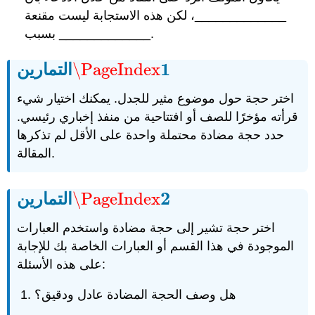
_____________، لكن هذه الاستجابة ليست مقنعة
بسبب _____________.
1
\PageIndex
التمارين
\PageIndex
1
اختر حجة حول موضوع مثير للجدل. يمكنك اختيار شيء
قرأته مؤخرًا للصف أو افتتاحية من منفذ إخباري رئيسي.
حدد حجة مضادة محتملة واحدة على الأقل لم تذكرها
المقالة.
2
\PageIndex
التمارين
\PageIndex
2
اختر حجة تشير إلى حجة مضادة واستخدم العبارات
الموجودة في هذا القسم أو العبارات الخاصة بك للإجابة
على هذه الأسئلة:
هل وصف الحجة المضادة عادل ودقيق؟