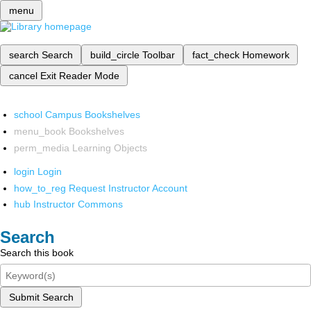
menu
search
Search
build_circle
Toolbar
fact_check
Homework
cancel
Exit Reader Mode
school
Campus Bookshelves
menu_book
Bookshelves
perm_media
Learning Objects
login
Login
how_to_reg
Request Instructor Account
hub
Instructor Commons
Search
Search this book
Submit Search