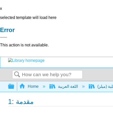
x
selected template will load here
Error
This action is not available.
Search
Expand/collapse global hierarchy
Home
اللغة العربية
1: مقدمة