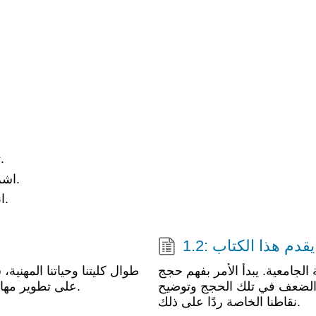
تعرف على أنفسنا كمشاركين في محادثة أكاديمية أكبر.
اشرح كيف سيساعدنا تعلم الكتابة أكاديميًا ومهنيًا وشخصيًا.
انظر إلى القراءة والكتابة كأدوات للتفكير النقدي الدقيق.
1.2: قدم هذا الكتاب
ة الجامعية. يبدأ الأمر بفهم حجج
طوال كليتنا وحياتنا المهنية،
 والضعف في تلك الحجج وتوضيح
على تطوير مهارات التفكير البطيء التي تمكننا شخصيًا ومهنيًا وسياسيًا.
نقاطنا الخاصة ردًا على ذلك.