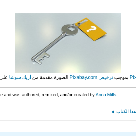
أريك سوشا
الصورة مقدمة من
على موقع
Pixabay.com
بموجب
ترخيص
se and was authored, remixed, and/or curated by
Anna Mills
.
ذا الكتاب