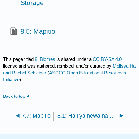
Storage
8.5: Mapitio
This page titled
8: Biomes
is shared under a
CC BY-SA 4.0
license and was authored, remixed, and/or curated by
Melissa Ha
and Rachel Schleiger
(
ASCCC Open Educational Resources
Initiative
) .
Back to top
7.7: Mapitio
8.1: Hali ya hewa na Biomes