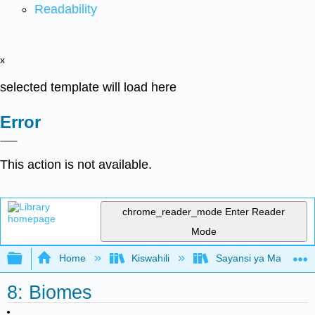
Readability
x
selected template will load here
Error
This action is not available.
chrome_reader_mode
Enter Reader
Mode
Expand/collapse global hierarchy
Home
Kiswahili
Sayansi ya Mazingira 
8: Biomes