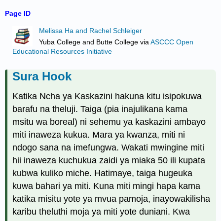
Page ID
Melissa Ha and Rachel Schleiger
Yuba College and Butte College
via
ASCCC Open
Educational Resources Initiative
Sura Hook
Katika Ncha ya Kaskazini hakuna kitu isipokuwa
barafu na theluji. Taiga (pia inajulikana kama
msitu wa boreal) ni sehemu ya kaskazini ambayo
miti inaweza kukua. Mara ya kwanza, miti ni
ndogo sana na imefungwa. Wakati mwingine miti
hii inaweza kuchukua zaidi ya miaka 50 ili kupata
kubwa kuliko miche. Hatimaye, taiga hugeuka
kuwa bahari ya miti. Kuna miti mingi hapa kama
katika misitu yote ya mvua pamoja, inayowakilisha
karibu theluthi moja ya miti yote duniani. Kwa