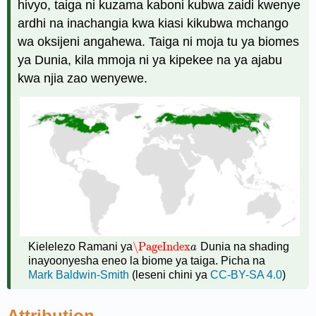
hivyo, taiga ni kuzama kaboni kubwa zaidi kwenye
ardhi na inachangia kwa kiasi kikubwa mchango
wa oksijeni angahewa. Taiga ni moja tu ya biomes
ya Dunia, kila mmoja ni ya kipekee na ya ajabu
kwa njia zao wenyewe.
\PageIndex
Kielelezo Ramani ya
Dunia na shading
\PageIndex
a
a
inayoonyesha eneo la biome ya taiga. Picha na
Mark Baldwin-Smith
(leseni chini ya
CC-BY-SA 4.0
)
Attribution