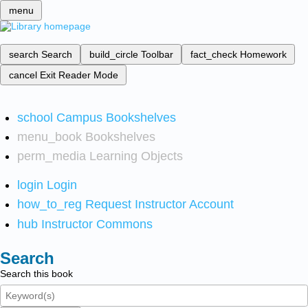
menu
search
Search
build_circle
Toolbar
fact_check
Homework
cancel
Exit Reader Mode
school
Campus Bookshelves
menu_book
Bookshelves
perm_media
Learning Objects
login
Login
how_to_reg
Request Instructor Account
hub
Instructor Commons
Search
Search this book