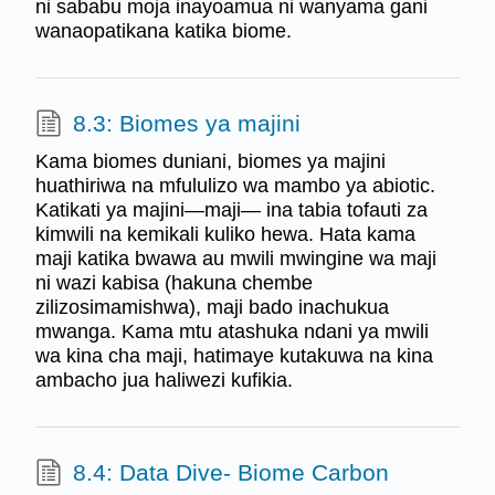
ni sababu moja inayoamua ni wanyama gani
wanaopatikana katika biome.
8.3: Biomes ya majini
Kama biomes duniani, biomes ya majini
huathiriwa na mfululizo wa mambo ya abiotic.
Katikati ya majini—maji— ina tabia tofauti za
kimwili na kemikali kuliko hewa. Hata kama
maji katika bwawa au mwili mwingine wa maji
ni wazi kabisa (hakuna chembe
zilizosimamishwa), maji bado inachukua
mwanga. Kama mtu atashuka ndani ya mwili
wa kina cha maji, hatimaye kutakuwa na kina
ambacho jua haliwezi kufikia.
8.4: Data Dive- Biome Carbon