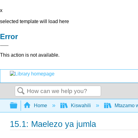
x
selected template will load here
Error
This action is not available.
Search
Expand/collapse global hierarchy
Home
Kiswahili
Mtazamo wa
15.1: Maelezo ya jumla