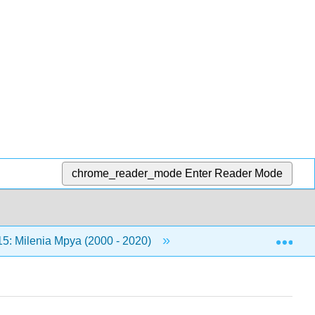
chrome_reader_mode
Enter Reader Mode
Exp
5: Milenia Mpya (2000 - 2020)
15.1: Maelezo ya jum