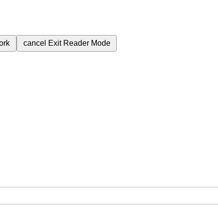
ork
cancel
Exit Reader Mode