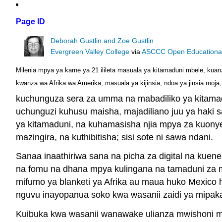
Page ID
Deborah Gustlin and Zoe Gustlin
Evergreen Valley College
via
ASCCC Open Educational 
Milenia mpya ya karne ya 21 ilileta masuala ya kitamaduni mbele, kuan
kwanza wa Afrika wa Amerika, masuala ya kijinsia, ndoa ya jinsia moja
kuchunguza sera za umma na mabadiliko ya kitamad
uchunguzi kuhusu maisha, majadiliano juu ya haki s
ya kitamaduni, na kuhamasisha njia mpya za kuony
mazingira, na kuthibitisha; sisi sote ni sawa ndani.
Sanaa inaathiriwa sana na picha za digital na kue
na fomu na dhana mpya kulingana na tamaduni za mit
mifumo ya blanketi ya Afrika au maua huko Mexico h
nguvu inayopanua soko kwa wasanii zaidi ya mipak
Kuibuka kwa wasanii wanawake ulianza mwishoni 