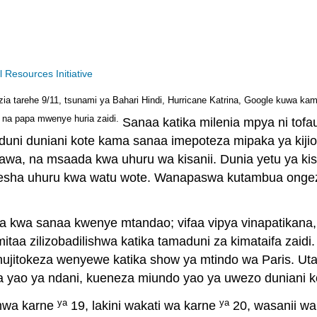
Resources Initiative
zia tarehe 9/11, tsunami ya Bahari Hindi, Hurricane Katrina, Google kuwa kam
, na papa mwenye huria zaidi.
Sanaa katika milenia mpya ni tofau
uni duniani kote kama sanaa imepoteza mipaka ya kijio
awa, na msaada kwa uhuru wa kisanii. Dunia yetu ya kis
esha uhuru kwa watu wote. Wanapaswa kutambua ongezek
nea kwa sanaa kwenye mtandao; vifaa vipya vinapatikan
aa zilizobadilishwa katika tamaduni za kimataifa zaid
ujitokeza wenyewe katika show ya mtindo wa Paris. Utand
a yao ya ndani, kueneza miundo yao ya uwezo duniani k
ya
ya
mwa karne
19, lakini wakati wa karne
20, wasanii wa