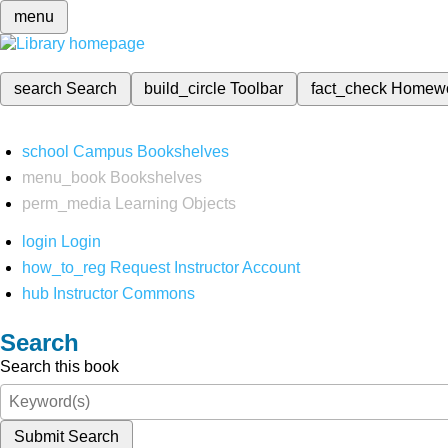
menu
search
Search
build_circle
Toolbar
fact_check
Homew
school
Campus Bookshelves
menu_book
Bookshelves
perm_media
Learning Objects
login
Login
how_to_reg
Request Instructor Account
hub
Instructor Commons
Search
Search this book
Submit Search