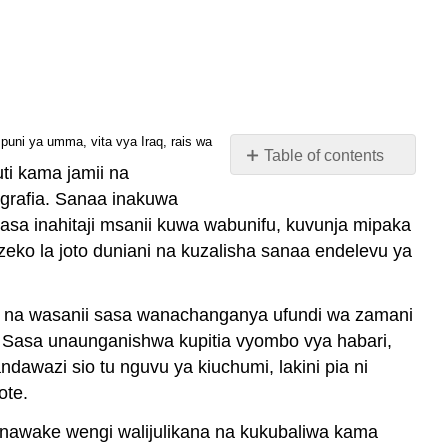
puni ya umma, vita vya Iraq, rais wa
Table of contents
ti kama jamii na
No
headers
grafia. Sanaa inakuwa
asa inahitaji msanii kuwa wabunifu, kuvunja mipaka
o la joto duniani na kuzalisha sanaa endelevu ya
a, na wasanii sasa wanachanganya ufundi wa zamani
i. Sasa unaunganishwa kupitia vyombo vya habari,
awazi sio tu nguvu ya kiuchumi, lakini pia ni
ote.
nawake wengi walijulikana na kukubaliwa kama