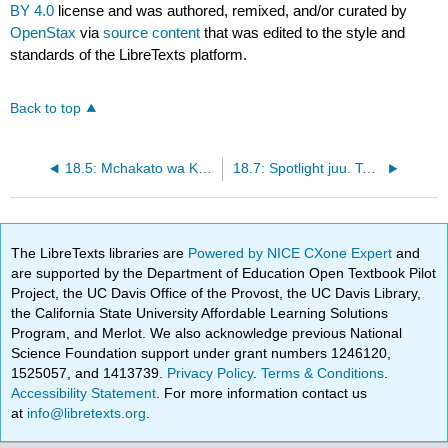
BY 4.0
license and was authored, remixed, and/or curated by
OpenStax
via
source content
that was edited to the style and
standards of the LibreTexts platform.
Back to top
18.5: Mchakato wa Kuandika: Unda Mradi wa Utetezi wa Multimodal
18.7: Spotlight juu. Teknolojia
The LibreTexts libraries are
Powered by NICE CXone Expert
and
are supported by the Department of Education Open Textbook Pilot
Project, the UC Davis Office of the Provost, the UC Davis Library,
the California State University Affordable Learning Solutions
Program, and Merlot. We also acknowledge previous National
Science Foundation support under grant numbers 1246120,
1525057, and 1413739.
Privacy Policy
.
Terms & Conditions
.
Accessibility Statement
. For more information contact us
at
info@libretexts.org
.