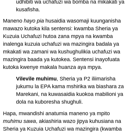
udhibiti wa uchafuzi wa bomba na mikakati ya
kusafisha.
Maneno
hayo pia
husaidia wasomaji kuunganisha
mawazo kutoka kila sentensi: kwamba Sheria ya
Kuzuia Uchafuzi hutoa zana mpya na kwamba
inalenga kuzuia uchafuzi wa mazingira badala ya
mkakati wa zamani wa kushughulikia uchafuzi wa
mazingira baada ya kutokea. Sentensi inayofuata
kutoka kwenye makala huanza aya mpya.
Vilevile muhimu
, Sheria ya P2 iliimarisha
jukumu la EPA kama mshirika wa biashara za
Marekani, na kuwasaidia kuokoa mabilioni ya
dola na kuboresha shughuli.
Hapa, mwandishi anatumia maneno ya mpito
muhimu sawa
, akiashiria wazo jipya kuhusiana na
Sheria ya Kuzuia Uchafuzi wa mazingira (kwamba