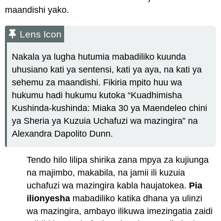
maandishi yako.
Lens Icon
Nakala ya lugha hutumia mabadiliko kuunda
uhusiano kati ya sentensi, kati ya aya, na kati ya
sehemu za maandishi. Fikiria mpito huu wa
hukumu hadi hukumu kutoka “Kuadhimisha
Kushinda-kushinda: Miaka 30 ya Maendeleo chini
ya Sheria ya Kuzuia Uchafuzi wa mazingira” na
Alexandra Dapolito Dunn.
Tendo hilo lilipa shirika zana mpya za kujiunga
na majimbo, makabila, na jamii ili kuzuia
uchafuzi wa mazingira kabla haujatokea.
Pia
ilionyesha
mabadiliko katika dhana ya ulinzi
wa mazingira, ambayo ilikuwa imezingatia zaidi