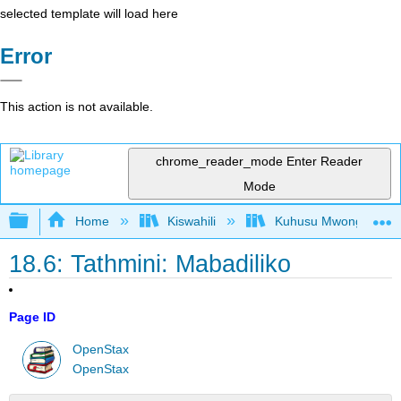
selected template will load here
Error
This action is not available.
chrome_reader_mode
Enter Reader
Mode
Expand/collapse global hierarchy
Home
Kiswahili
Kuhusu Mwongozo wa K
18.6: Tathmini: Mabadiliko
Page ID
OpenStax
OpenStax