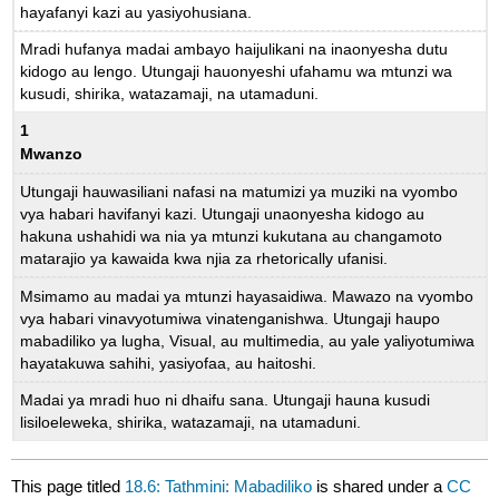
hayafanyi kazi au yasiyohusiana.
Mradi hufanya madai ambayo haijulikani na inaonyesha dutu
kidogo au lengo. Utungaji hauonyeshi ufahamu wa mtunzi wa
kusudi, shirika, watazamaji, na utamaduni.
1
Mwanzo
Utungaji hauwasiliani nafasi na matumizi ya muziki na vyombo
vya habari havifanyi kazi. Utungaji unaonyesha kidogo au
hakuna ushahidi wa nia ya mtunzi kukutana au changamoto
matarajio ya kawaida kwa njia za rhetorically ufanisi.
Msimamo au madai ya mtunzi hayasaidiwa. Mawazo na vyombo
vya habari vinavyotumiwa vinatenganishwa. Utungaji haupo
mabadiliko ya lugha, Visual, au multimedia, au yale yaliyotumiwa
hayatakuwa sahihi, yasiyofaa, au haitoshi.
Madai ya mradi huo ni dhaifu sana. Utungaji hauna kusudi
lisiloeleweka, shirika, watazamaji, na utamaduni.
This page titled
18.6: Tathmini: Mabadiliko
is shared under a
CC