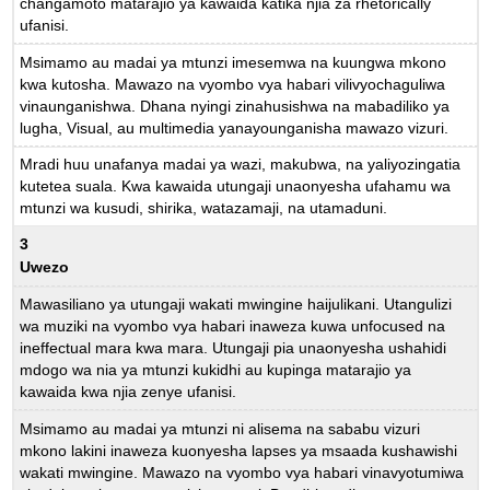
changamoto matarajio ya kawaida katika njia za rhetorically
ufanisi.
Msimamo au madai ya mtunzi imesemwa na kuungwa mkono
kwa kutosha. Mawazo na vyombo vya habari vilivyochaguliwa
vinaunganishwa. Dhana nyingi zinahusishwa na mabadiliko ya
lugha, Visual, au multimedia yanayounganisha mawazo vizuri.
Mradi huu unafanya madai ya wazi, makubwa, na yaliyozingatia
kutetea suala. Kwa kawaida utungaji unaonyesha ufahamu wa
mtunzi wa kusudi, shirika, watazamaji, na utamaduni.
3
Uwezo
Mawasiliano ya utungaji wakati mwingine haijulikani. Utangulizi
wa muziki na vyombo vya habari inaweza kuwa unfocused na
ineffectual mara kwa mara. Utungaji pia unaonyesha ushahidi
mdogo wa nia ya mtunzi kukidhi au kupinga matarajio ya
kawaida kwa njia zenye ufanisi.
Msimamo au madai ya mtunzi ni alisema na sababu vizuri
mkono lakini inaweza kuonyesha lapses ya msaada kushawishi
wakati mwingine. Mawazo na vyombo vya habari vinavyotumiwa