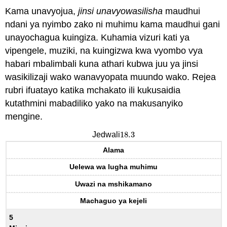
Kama unavyojua,
jinsi unavyowasilisha
maudhui
ndani ya nyimbo zako ni muhimu kama maudhui gani
unayochagua kuingiza. Kuhamia vizuri kati ya
vipengele, muziki, na kuingizwa kwa vyombo vya
habari mbalimbali kuna athari kubwa juu ya jinsi
wasikilizaji wako wanavyopata muundo wako. Rejea
rubri ifuatayo katika mchakato ili kukusaidia
kutathmini mabadiliko yako na makusanyiko
mengine.
18.3
Jedwali
18.3
Alama
Uelewa wa lugha muhimu
Uwazi na mshikamano
Machaguo ya kejeli
5