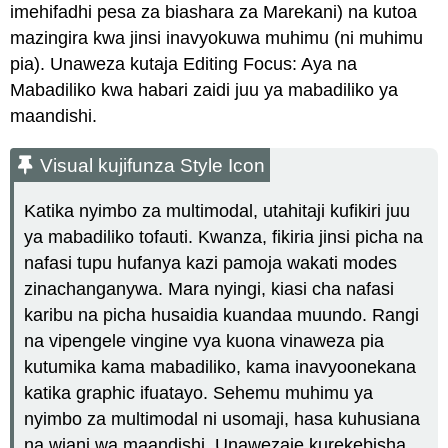
imehifadhi pesa za biashara za Marekani) na kutoa
mazingira kwa jinsi inavyokuwa muhimu (ni muhimu
pia). Unaweza kutaja Editing Focus: Aya na
Mabadiliko kwa habari zaidi juu ya mabadiliko ya
maandishi.
Visual kujifunza Style Icon
Katika nyimbo za multimodal, utahitaji kufikiri juu
ya mabadiliko tofauti. Kwanza, fikiria jinsi picha na
nafasi tupu hufanya kazi pamoja wakati modes
zinachanganywa. Mara nyingi, kiasi cha nafasi
karibu na picha husaidia kuandaa muundo. Rangi
na vipengele vingine vya kuona vinaweza pia
kutumika kama mabadiliko, kama inavyoonekana
katika graphic ifuatayo. Sehemu muhimu ya
nyimbo za multimodal ni usomaji, hasa kuhusiana
na wiani wa maandishi. Unawezaje kurekebisha