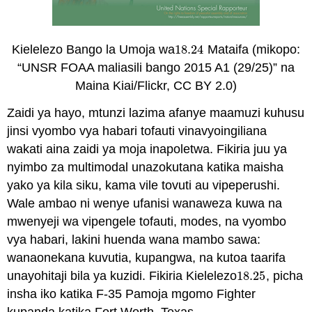
Kielelezo Bango la Umoja wa
18.24
Mataifa (mikopo:
18.24
“UNSR FOAA maliasili bango 2015 A1 (29/25)” na
Maina Kiai/Flickr, CC BY 2.0)
Zaidi ya hayo, mtunzi lazima afanye maamuzi kuhusu
jinsi vyombo vya habari tofauti vinavyoingiliana
wakati aina zaidi ya moja inapoletwa. Fikiria juu ya
nyimbo za multimodal unazokutana katika maisha
yako ya kila siku, kama vile tovuti au vipeperushi.
Wale ambao ni wenye ufanisi wanaweza kuwa na
mwenyeji wa vipengele tofauti, modes, na vyombo
vya habari, lakini huenda wana mambo sawa:
wanaonekana kuvutia, kupangwa, na kutoa taarifa
unayohitaji bila ya kuzidi. Fikiria Kielelezo
18.25
, picha
18.25
insha iko katika F-35 Pamoja mgomo Fighter