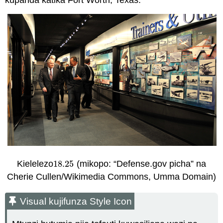
kupanda katika Fort Worth, Texas.
Kielelezo
18.25
(mikopo: “Defense.gov picha” na
18.25
Cherie Cullen/Wikimedia Commons, Umma Domain)
Visual kujifunza Style Icon