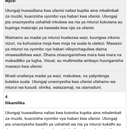
Mjuzi
Utungaji huwasiliana kwa ufanisi nafasi kupitia aina mbalimbali
za muziki, kuanzisha vyombo vya habari kwa ufanisi. Utungaji
pia unaonyesha ushahidi mkubwa wa nia ya mtunzi kukutana au
kupinga matarajio ya kawaida kwa njia za ufanisi.
Msimamo au madai ya mtunzi huelezwa wazi, kuungwa mkono
vizuri, na kuhusiana moja kwa moja na suala la utetezi. Mawazo
ya mtunzi na vyombo vya habari vilivyochaguliwa daima
vinawasilishwa wazi. Dhana zinaunganishwa mara kwa mara na
mabadiliko ya lugha, Visual, au multimedia ambayo huunganisha
mawazo kwa ufanisi.
Mradi unafanya madai ya wazi, makubwa, na yaliyolenga
kutetea suala. Utungaji unaonyesha kwa ufanisi ufahamu wa
mtunzi wa kusudi, shirika, watazamaji, na utamaduni.
4
Ilikamilika
Utungaji huwasiliana nafasi kwa kutosha kupitia aina mbalimbali
za muziki, kuanzisha vyombo vya habari kwa ufanisi. Utungaji
pia unaonyesha baadhi ya ushahidi wa nia ya mtunzi kukidhi au