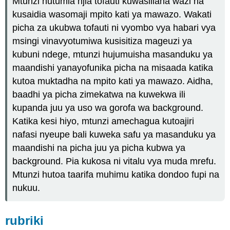
Mtunzi hutumia njia tofauti kuwasiliana wazi na
kusaidia wasomaji mpito kati ya mawazo. Wakati
picha za ukubwa tofauti ni vyombo vya habari vya
msingi vinavyotumiwa kusisitiza mageuzi ya
kubuni ndege, mtunzi hujumuisha masanduku ya
maandishi yanayofunika picha na misaada katika
kutoa muktadha na mpito kati ya mawazo. Aidha,
baadhi ya picha zimekatwa na kuwekwa ili
kupanda juu ya uso wa gorofa wa background.
Katika kesi hiyo, mtunzi amechagua kutoajiri
nafasi nyeupe bali kuweka safu ya masanduku ya
maandishi na picha juu ya picha kubwa ya
background. Pia kukosa ni vitalu vya muda mrefu.
Mtunzi hutoa taarifa muhimu katika dondoo fupi na
nukuu.
rubriki