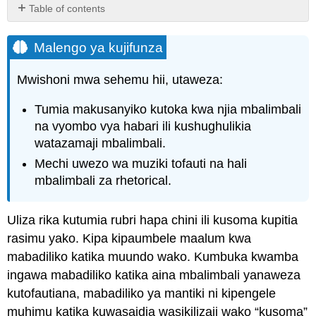
Table of contents
Malengo
ya
Malengo ya kujifunza
kujifunza
Lens
Mwishoni mwa sehemu hii, utaweza:
Icon
Visual
Tumia makusanyiko kutoka kwa njia mbalimbali
kujifunza
na vyombo vya habari ili kushughulikia
Style
watazamaji mbalimbali.
Icon
Mechi uwezo wa muziki tofauti na hali
Visual
kujifunza
mbalimbali za rhetorical.
Style
Icon
Uliza rika kutumia rubri hapa chini ili kusoma kupitia
rubriki
rasimu yako. Kipa kipaumbele maalum kwa
mabadiliko katika muundo wako. Kumbuka kwamba
ingawa mabadiliko katika aina mbalimbali yanaweza
kutofautiana, mabadiliko ya mantiki ni kipengele
muhimu katika kuwasaidia wasikilizaji wako “kusoma”