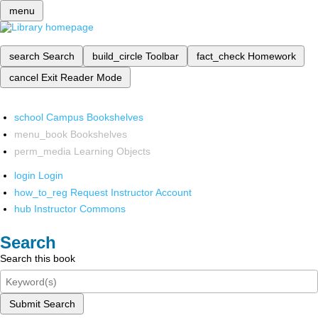
menu
search
Search
build_circle
Toolbar
fact_check
Homework
cancel
Exit Reader Mode
school
Campus Bookshelves
menu_book
Bookshelves
perm_media
Learning Objects
login
Login
how_to_reg
Request Instructor Account
hub
Instructor Commons
Search
Search this book
Submit Search