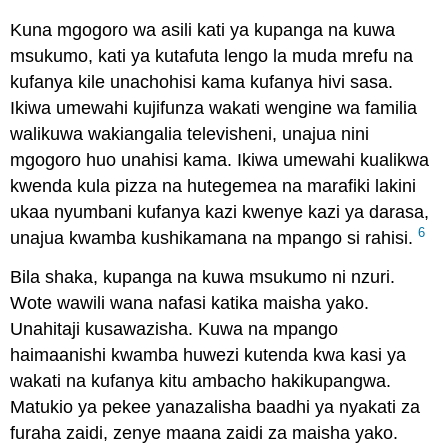
Kuna mgogoro wa asili kati ya kupanga na kuwa
msukumo, kati ya kutafuta lengo la muda mrefu na
kufanya kile unachohisi kama kufanya hivi sasa.
Ikiwa umewahi kujifunza wakati wengine wa familia
walikuwa wakiangalia televisheni, unajua nini
mgogoro huo unahisi kama. Ikiwa umewahi kualikwa
kwenda kula pizza na hutegemea na marafiki lakini
ukaa nyumbani kufanya kazi kwenye kazi ya darasa,
6
unajua kwamba kushikamana na mpango si rahisi.
Bila shaka, kupanga na kuwa msukumo ni nzuri.
Wote wawili wana nafasi katika maisha yako.
Unahitaji kusawazisha. Kuwa na mpango
haimaanishi kwamba huwezi kutenda kwa kasi ya
wakati na kufanya kitu ambacho hakikupangwa.
Matukio ya pekee yanazalisha baadhi ya nyakati za
furaha zaidi, zenye maana zaidi za maisha yako.