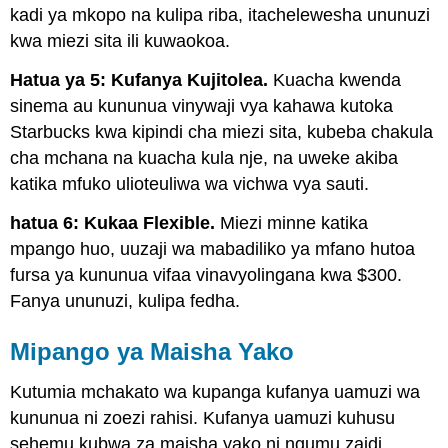
kadi ya mkopo na kulipa riba, itachelewesha ununuzi
kwa miezi sita ili kuwaokoa.
Hatua ya 5: Kufanya Kujitolea.
Kuacha kwenda
sinema au kununua vinywaji vya kahawa kutoka
Starbucks kwa kipindi cha miezi sita, kubeba chakula
cha mchana na kuacha kula nje, na uweke akiba
katika mfuko ulioteuliwa wa vichwa vya sauti.
hatua 6: Kukaa Flexible.
Miezi minne katika
mpango huo, uuzaji wa mabadiliko ya mfano hutoa
fursa ya kununua vifaa vinavyolingana kwa $300.
Fanya ununuzi, kulipa fedha.
Mipango ya Maisha Yako
Kutumia mchakato wa kupanga kufanya uamuzi wa
kununua ni zoezi rahisi. Kufanya uamuzi kuhusu
sehemu kubwa za maisha yako ni ngumu zaidi.