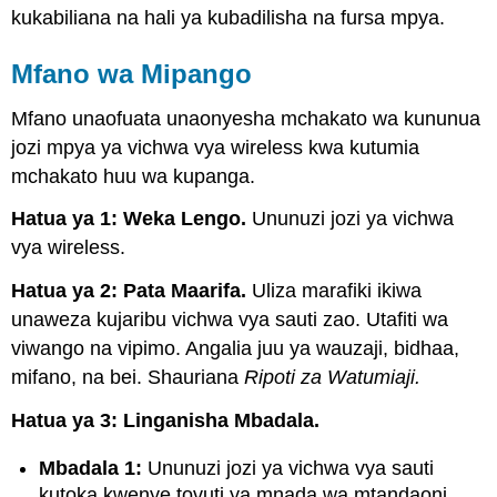
kukabiliana na hali ya kubadilisha na fursa mpya.
Mfano wa Mipango
Mfano unaofuata unaonyesha mchakato wa kununua
jozi mpya ya vichwa vya wireless kwa kutumia
mchakato huu wa kupanga.
Hatua ya 1: Weka Lengo.
Ununuzi jozi ya vichwa
vya wireless.
Hatua ya 2: Pata Maarifa.
Uliza marafiki ikiwa
unaweza kujaribu vichwa vya sauti zao. Utafiti wa
viwango na vipimo. Angalia juu ya wauzaji, bidhaa,
mifano, na bei. Shauriana
Ripoti za Watumiaji.
Hatua ya 3: Linganisha Mbadala.
Mbadala 1:
Ununuzi jozi ya vichwa vya sauti
kutoka kwenye tovuti ya mnada wa mtandaoni