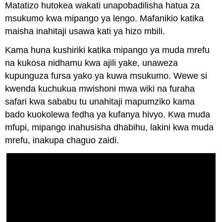
Matatizo hutokea wakati unapobadilisha hatua za
msukumo kwa mipango ya lengo. Mafanikio katika
maisha inahitaji usawa kati ya hizo mbili.
Kama huna kushiriki katika mipango ya muda mrefu
na kukosa nidhamu kwa ajili yake, unaweza
kupunguza fursa yako ya kuwa msukumo. Wewe si
kwenda kuchukua mwishoni mwa wiki na furaha
safari kwa sababu tu unahitaji mapumziko kama
bado kuokolewa fedha ya kufanya hivyo. Kwa muda
mfupi, mipango inahusisha dhabihu, lakini kwa muda
mrefu, inakupa chaguo zaidi.