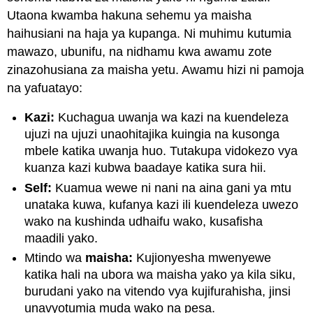
Utaona kwamba hakuna sehemu ya maisha
haihusiani na haja ya kupanga. Ni muhimu kutumia
mawazo, ubunifu, na nidhamu kwa awamu zote
zinazohusiana za maisha yetu. Awamu hizi ni pamoja
na yafuatayo:
Kazi:
Kuchagua uwanja wa kazi na kuendeleza
ujuzi na ujuzi unaohitajika kuingia na kusonga
mbele katika uwanja huo. Tutakupa vidokezo vya
kuanza kazi kubwa baadaye katika sura hii.
Self:
Kuamua wewe ni nani na aina gani ya mtu
unataka kuwa, kufanya kazi ili kuendeleza uwezo
wako na kushinda udhaifu wako, kusafisha
maadili yako.
Mtindo wa
maisha:
Kujionyesha mwenyewe
katika hali na ubora wa maisha yako ya kila siku,
burudani yako na vitendo vya kujifurahisha, jinsi
unavyotumia muda wako na pesa.