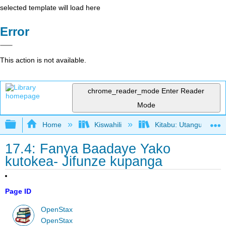
selected template will load here
Error
This action is not available.
chrome_reader_mode
Enter Reader
Mode
Expand/collapse global hierarchy
Home
Kiswahili
Kitabu: Utangulizi wa
17.4: Fanya Baadaye Yako
kutokea- Jifunze kupanga
Page ID
OpenStax
OpenStax