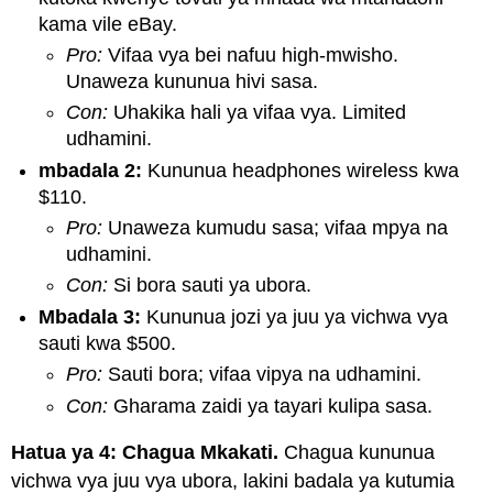
kama vile eBay.
Pro:
Vifaa vya bei nafuu high-mwisho.
Unaweza kununua hivi sasa.
Con:
Uhakika hali ya vifaa vya. Limited
udhamini.
mbadala 2:
Kununua headphones wireless kwa
$110.
Pro:
Unaweza kumudu sasa; vifaa mpya na
udhamini.
Con:
Si bora sauti ya ubora.
Mbadala 3:
Kununua jozi ya juu ya vichwa vya
sauti kwa $500.
Pro:
Sauti bora; vifaa vipya na udhamini.
Con:
Gharama zaidi ya tayari kulipa sasa.
Hatua ya 4: Chagua Mkakati.
Chagua kununua
vichwa vya juu vya ubora, lakini badala ya kutumia