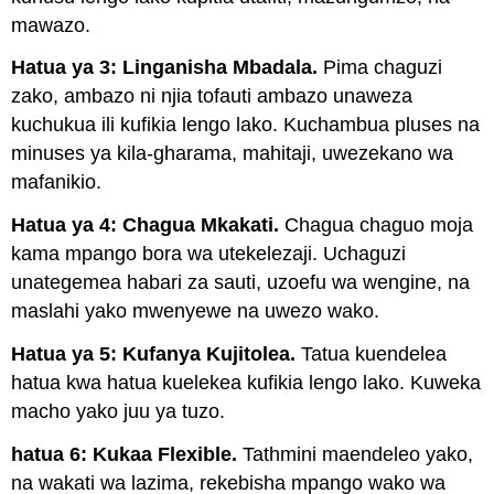
mawazo.
Hatua ya 3: Linganisha Mbadala.
Pima chaguzi
zako, ambazo ni njia tofauti ambazo unaweza
kuchukua ili kufikia lengo lako. Kuchambua pluses na
minuses ya kila-gharama, mahitaji, uwezekano wa
mafanikio.
Hatua ya 4: Chagua Mkakati.
Chagua chaguo moja
kama mpango bora wa utekelezaji. Uchaguzi
unategemea habari za sauti, uzoefu wa wengine, na
maslahi yako mwenyewe na uwezo wako.
Hatua ya 5: Kufanya Kujitolea.
Tatua kuendelea
hatua kwa hatua kuelekea kufikia lengo lako. Kuweka
macho yako juu ya tuzo.
hatua 6: Kukaa Flexible.
Tathmini maendeleo yako,
na wakati wa lazima, rekebisha mpango wako wa