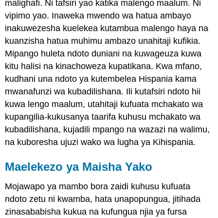
malighafi. Ni tafsiri yao katika malengo maalum. Ni
vipimo yao. Inaweka mwendo wa hatua ambayo
inakuwezesha kuelekea kutambua malengo haya na
kuanzisha hatua muhimu ambazo unahitaji kufikia.
Mipango huleta ndoto duniani na kuwageuza kuwa
kitu halisi na kinachoweza kupatikana. Kwa mfano,
kudhani una ndoto ya kutembelea Hispania kama
mwanafunzi wa kubadilishana. Ili kutafsiri ndoto hii
kuwa lengo maalum, utahitaji kufuata mchakato wa
kupangilia-kukusanya taarifa kuhusu mchakato wa
kubadilishana, kujadili mpango na wazazi na walimu,
na kuboresha ujuzi wako wa lugha ya Kihispania.
Maelekezo ya Maisha Yako
Mojawapo ya mambo bora zaidi kuhusu kufuata
ndoto zetu ni kwamba, hata unapopungua, jitihada
zinasababisha kukua na kufungua njia ya fursa