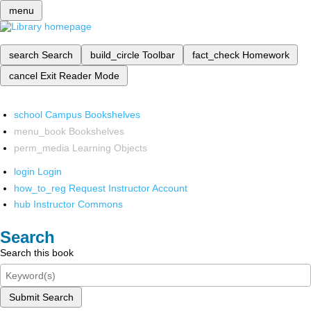
menu
search
Search
build_circle
Toolbar
fact_check
Homework
cancel
Exit Reader Mode
school
Campus Bookshelves
menu_book
Bookshelves
perm_media
Learning Objects
login
Login
how_to_reg
Request Instructor Account
hub
Instructor Commons
Search
Search this book
Submit Search