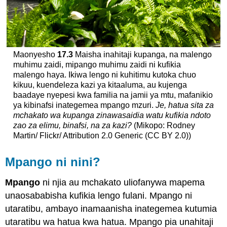
Maonyesho
17.3
Maisha inahitaji kupanga, na malengo
muhimu zaidi, mipango muhimu zaidi ni kufikia
malengo haya. Ikiwa lengo ni kuhitimu kutoka chuo
kikuu, kuendeleza kazi ya kitaaluma, au kujenga
baadaye nyepesi kwa familia na jamii ya mtu, mafanikio
ya kibinafsi inategemea mpango mzuri.
Je, hatua sita za
mchakato wa kupanga zinawasaidia watu kufikia ndoto
zao za elimu, binafsi, na za kazi?
(Mikopo: Rodney
Martin/ Flickr/ Attribution 2.0 Generic (CC BY 2.0))
Mpango ni nini?
Mpango
ni njia au mchakato uliofanywa mapema
unaosababisha kufikia lengo fulani. Mpango ni
utaratibu, ambayo inamaanisha inategemea kutumia
utaratibu wa hatua kwa hatua. Mpango pia unahitaji