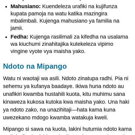
Mahusiano:
Kuendeleza urafiki na kujifunza
kupata pamoja na watu katika mazingira
mbalimbali. Kujenga mahusiano ya familia na
jamii.
Fedha:
Kujenga rasilimali za kifedha na usalama
wa kiuchumi zinahitajika kutekeleza vipimo
vingine vyote vya maisha yako.
Ndoto na Mipango
Watu ni waotaji wa asili. Ndoto zinatupa radhi. Pia ni
sehemu ya kufanya baadaye. Ikiwa huna ndoto au
unafikiri kwamba hustahili kuota, kitu muhimu sana
kinaweza kukosa kutoka kwa maisha yako. Una haki
ya ndoto zako, na unazihitaji—hata kama kuna
uwezekano mdogo kwamba watakuja kweli.
Mipango si sawa na kuota, lakini hutumia ndoto kama