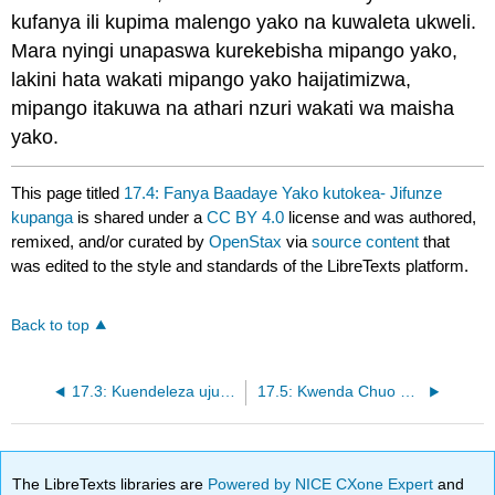
kufanya ili kupima malengo yako na kuwaleta ukweli.
Mara nyingi unapaswa kurekebisha mipango yako,
lakini hata wakati mipango yako haijatimizwa,
mipango itakuwa na athari nzuri wakati wa maisha
yako.
This page titled
17.4: Fanya Baadaye Yako kutokea- Jifunze
kupanga
is shared under a
CC BY 4.0
license and was authored,
remixed, and/or curated by
OpenStax
via
source content
that
was edited to the style and standards of the LibreTexts platform.
Back to top
17.3: Kuendeleza ujuzi wa kibinafsi Ni muhimu kwa Mafanikio Yako
17.5: Kwenda Chuo Ni Fursa ya Maisha-Kamwe Kuacha
The LibreTexts libraries are
Powered by NICE CXone Expert
and