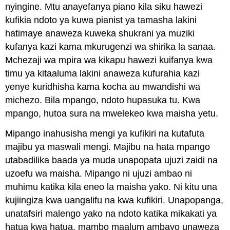
nyingine. Mtu anayefanya piano kila siku hawezi
kufikia ndoto ya kuwa pianist ya tamasha lakini
hatimaye anaweza kuweka shukrani ya muziki
kufanya kazi kama mkurugenzi wa shirika la sanaa.
Mchezaji wa mpira wa kikapu hawezi kuifanya kwa
timu ya kitaaluma lakini anaweza kufurahia kazi
yenye kuridhisha kama kocha au mwandishi wa
michezo. Bila mpango, ndoto hupasuka tu. Kwa
mpango, hutoa sura na mwelekeo kwa maisha yetu.
Mipango inahusisha mengi ya kufikiri na kutafuta
majibu ya maswali mengi. Majibu na hata mpango
utabadilika baada ya muda unapopata ujuzi zaidi na
uzoefu wa maisha. Mipango ni ujuzi ambao ni
muhimu katika kila eneo la maisha yako. Ni kitu una
kujiingiza kwa uangalifu na kwa kufikiri. Unapopanga,
unatafsiri malengo yako na ndoto katika mikakati ya
hatua kwa hatua, mambo maalum ambayo unaweza