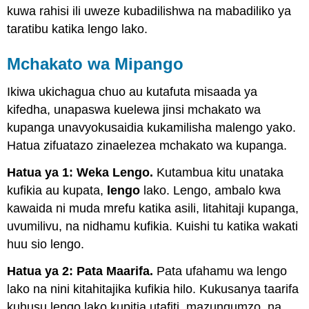
kuwa rahisi ili uweze kubadilishwa na mabadiliko ya
taratibu katika lengo lako.
Mchakato wa Mipango
Ikiwa ukichagua chuo au kutafuta misaada ya
kifedha, unapaswa kuelewa jinsi mchakato wa
kupanga unavyokusaidia kukamilisha malengo yako.
Hatua zifuatazo zinaelezea mchakato wa kupanga.
Hatua ya 1: Weka Lengo.
Kutambua kitu unataka
kufikia au kupata,
lengo
lako. Lengo, ambalo kwa
kawaida ni muda mrefu katika asili, litahitaji kupanga,
uvumilivu, na nidhamu kufikia. Kuishi tu katika wakati
huu sio lengo.
Hatua ya 2: Pata Maarifa.
Pata ufahamu wa lengo
lako na nini kitahitajika kufikia hilo. Kukusanya taarifa
kuhusu lengo lako kupitia utafiti, mazungumzo, na