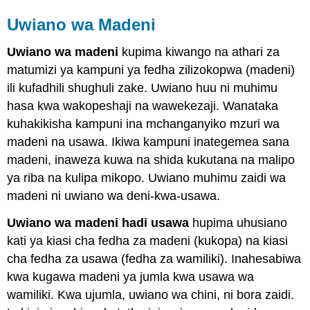
Uwiano wa Madeni
Uwiano wa madeni
kupima kiwango na athari za
matumizi ya kampuni ya fedha zilizokopwa (madeni)
ili kufadhili shughuli zake. Uwiano huu ni muhimu
hasa kwa wakopeshaji na wawekezaji. Wanataka
kuhakikisha kampuni ina mchanganyiko mzuri wa
madeni na usawa. Ikiwa kampuni inategemea sana
madeni, inaweza kuwa na shida kukutana na malipo
ya riba na kulipa mikopo. Uwiano muhimu zaidi wa
madeni ni uwiano wa deni-kwa-usawa.
Uwiano wa madeni hadi usawa
hupima uhusiano
kati ya kiasi cha fedha za madeni (kukopa) na kiasi
cha fedha za usawa (fedha za wamiliki). Inahesabiwa
kwa kugawa madeni ya jumla kwa usawa wa
wamiliki. Kwa ujumla, uwiano wa chini, ni bora zaidi.