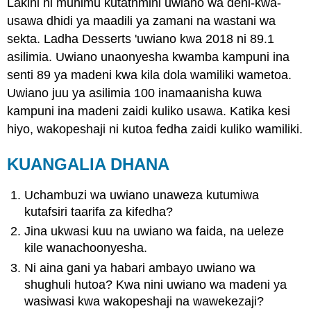
Lakini ni muhimu kutathmini uwiano wa deni-kwa-
usawa dhidi ya maadili ya zamani na wastani wa
sekta. Ladha Desserts 'uwiano kwa 2018 ni 89.1
asilimia. Uwiano unaonyesha kwamba kampuni ina
senti 89 ya madeni kwa kila dola wamiliki wametoa.
Uwiano juu ya asilimia 100 inamaanisha kuwa
kampuni ina madeni zaidi kuliko usawa. Katika kesi
hiyo, wakopeshaji ni kutoa fedha zaidi kuliko wamiliki.
KUANGALIA DHANA
Uchambuzi wa uwiano unaweza kutumiwa
kutafsiri taarifa za kifedha?
Jina ukwasi kuu na uwiano wa faida, na ueleze
kile wanachoonyesha.
Ni aina gani ya habari ambayo uwiano wa
shughuli hutoa? Kwa nini uwiano wa madeni ya
wasiwasi kwa wakopeshaji na wawekezaji?