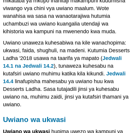
mikataba ya mkopo inahitaji makampuni kudumisha
viwango vya chini vya uwiano maalum. Wote
wanahisa wa sasa na wanaotarajiwa hutumia
uchambuzi wa uwiano kuangalia utendaji wa
kihistoria wa kampuni na mwenendo kwa muda.
Uwiano unaweza kuhesabiwa na kile wanachopima:
ukwasi, faida, shughuli, na madeni. Kutumia Desserts
Ladha '2018 usawa na taarifa ya mapato (
Jedwali
14.1
na Jedwali 14.2
), tunaweza kuhesabu na
kutafsiri uwiano muhimu katika kila kikundi.
Jedwali
14.4
linafupisha mahesabu ya uwiano huu kwa
Desserts Ladha. Sasa tutajadili jinsi ya kuhesabu
uwiano na, muhimu zaidi, jinsi ya kutafsiri thamani ya
uwiano.
Uwiano wa ukwasi
Uwiano wa ukwasi
hupima uwezo wa kampuni ya