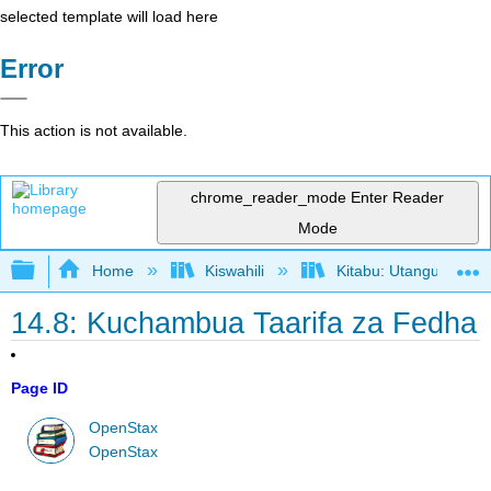
selected template will load here
Error
This action is not available.
chrome_reader_mode
Enter Reader
Mode
Expand/collapse global hierarchy
Home
Kiswahili
Kitabu: Utangulizi wa
14.8: Kuchambua Taarifa za Fedha
Page ID
OpenStax
OpenStax