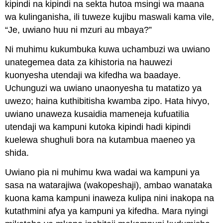
kipindi na kipindi na sekta hutoa msingi wa maana
wa kulinganisha, ili tuweze kujibu maswali kama vile,
“Je, uwiano huu ni mzuri au mbaya?”
Ni muhimu kukumbuka kuwa uchambuzi wa uwiano
unategemea data za kihistoria na hauwezi
kuonyesha utendaji wa kifedha wa baadaye.
Uchunguzi wa uwiano unaonyesha tu matatizo ya
uwezo; haina kuthibitisha kwamba zipo. Hata hivyo,
uwiano unaweza kusaidia mameneja kufuatilia
utendaji wa kampuni kutoka kipindi hadi kipindi
kuelewa shughuli bora na kutambua maeneo ya
shida.
Uwiano pia ni muhimu kwa wadai wa kampuni ya
sasa na watarajiwa (wakopeshaji), ambao wanataka
kuona kama kampuni inaweza kulipa nini inakopa na
kutathmini afya ya kampuni ya kifedha. Mara nyingi