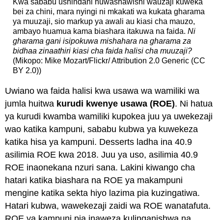
Kwa sababu ushindani huwashawishi wauzaji kuweka
bei za chini, mara nyingi ni mkakati wa kukata gharama
ya muuzaji, sio markup ya awali au kiasi cha mauzo,
ambayo huamua kama biashara itakuwa na faida.
Ni
gharama gani isipokuwa mishahara na gharama za
bidhaa zinaathiri kiasi cha faida halisi cha muuzaji?
(Mikopo: Mike Mozart/Flickr/ Attribution 2.0 Generic (CC
BY 2.0))
Uwiano wa faida halisi kwa usawa wa wamiliki wa
jumla huitwa
kurudi kwenye usawa (ROE)
. Ni hatua
ya kurudi kwamba wamiliki kupokea juu ya uwekezaji
wao katika kampuni, sababu kubwa ya kuwekeza
katika hisa ya kampuni. Desserts ladha ina 40.9
asilimia ROE kwa 2018. Juu ya uso, asilimia 40.9
ROE inaonekana nzuri sana. Lakini kiwango cha
hatari katika biashara na ROE ya makampuni
mengine katika sekta hiyo lazima pia kuzingatiwa.
Hatari kubwa, wawekezaji zaidi wa ROE wanatafuta.
ROE ya kampuni pia inaweza kulinganishwa na