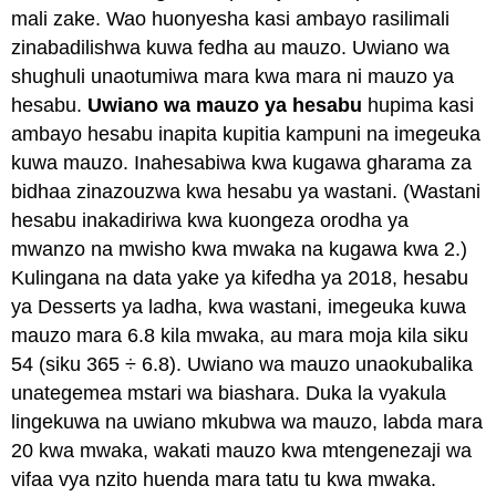
mali zake. Wao huonyesha kasi ambayo rasilimali
zinabadilishwa kuwa fedha au mauzo. Uwiano wa
shughuli unaotumiwa mara kwa mara ni mauzo ya
hesabu.
Uwiano wa mauzo ya hesabu
hupima kasi
ambayo hesabu inapita kupitia kampuni na imegeuka
kuwa mauzo. Inahesabiwa kwa kugawa gharama za
bidhaa zinazouzwa kwa hesabu ya wastani. (Wastani
hesabu inakadiriwa kwa kuongeza orodha ya
mwanzo na mwisho kwa mwaka na kugawa kwa 2.)
Kulingana na data yake ya kifedha ya 2018, hesabu
ya Desserts ya ladha, kwa wastani, imegeuka kuwa
mauzo mara 6.8 kila mwaka, au mara moja kila siku
54 (siku 365 ÷ 6.8). Uwiano wa mauzo unaokubalika
unategemea mstari wa biashara. Duka la vyakula
lingekuwa na uwiano mkubwa wa mauzo, labda mara
20 kwa mwaka, wakati mauzo kwa mtengenezaji wa
vifaa vya nzito huenda mara tatu tu kwa mwaka.