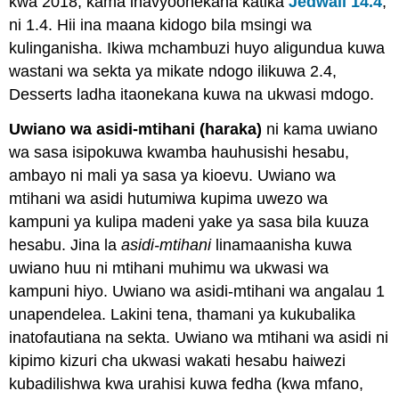
kwa 2018, kama inavyoonekana katika
Jedwali 14.4
,
ni 1.4. Hii ina maana kidogo bila msingi wa
kulinganisha. Ikiwa mchambuzi huyo aligundua kuwa
wastani wa sekta ya mikate ndogo ilikuwa 2.4,
Desserts ladha itaonekana kuwa na ukwasi mdogo.
Uwiano wa asidi-mtihani (haraka)
ni kama uwiano
wa sasa isipokuwa kwamba hauhusishi hesabu,
ambayo ni mali ya sasa ya kioevu. Uwiano wa
mtihani wa asidi hutumiwa kupima uwezo wa
kampuni ya kulipa madeni yake ya sasa bila kuuza
hesabu. Jina la
asidi-mtihani
linamaanisha kuwa
uwiano huu ni mtihani muhimu wa ukwasi wa
kampuni hiyo. Uwiano wa asidi-mtihani wa angalau 1
unapendelea. Lakini tena, thamani ya kukubalika
inatofautiana na sekta. Uwiano wa mtihani wa asidi ni
kipimo kizuri cha ukwasi wakati hesabu haiwezi
kubadilishwa kwa urahisi kuwa fedha (kwa mfano,