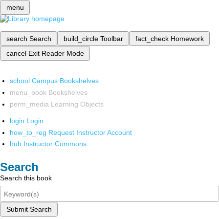
menu
search
Search
build_circle
Toolbar
fact_check
Homework
cancel
Exit Reader Mode
school
Campus Bookshelves
menu_book
Bookshelves
perm_media
Learning Objects
login
Login
how_to_reg
Request Instructor Account
hub
Instructor Commons
Search
Search this book
Submit Search