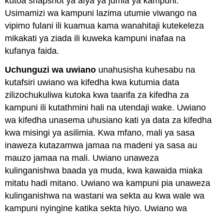
kutoa snapshot ya afya ya jumla ya kampuni.
Usimamizi wa kampuni lazima utumie viwango na
vipimo fulani ili kuamua kama wanahitaji kutekeleza
mikakati ya ziada ili kuweka kampuni inafaa na
kufanya faida.
Uchunguzi wa uwiano
unahusisha kuhesabu na
kutafsiri uwiano wa kifedha kwa kutumia data
zilizochukuliwa kutoka kwa taarifa za kifedha za
kampuni ili kutathmini hali na utendaji wake. Uwiano
wa kifedha unasema uhusiano kati ya data za kifedha
kwa misingi ya asilimia. Kwa mfano, mali ya sasa
inaweza kutazamwa jamaa na madeni ya sasa au
mauzo jamaa na mali. Uwiano unaweza
kulinganishwa baada ya muda, kwa kawaida miaka
mitatu hadi mitano. Uwiano wa kampuni pia unaweza
kulinganishwa na wastani wa sekta au kwa wale wa
kampuni nyingine katika sekta hiyo. Uwiano wa