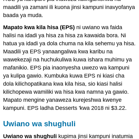
maadili ya zamani ili kuona jinsi kampuni inavyofanya
baada ya muda.
Mapato kwa kila hisa (EPS)
ni uwiano wa faida
halisi na idadi ya hisa za hisa za kawaida bora. Ni
hatua ya idadi ya dola chuma na kila sehemu ya hisa.
Maadili ya EPS yanaangaliwa kwa karibu na
wawekezaji na huchukuliwa kuwa ishara muhimu ya
mafanikio. EPS pia inaonyesha uwezo wa kampuni
ya kulipa gawio. Kumbuka kuwa EPS ni kiasi cha
dola kilichopatikana kwa kila hisa, sio kiasi halisi
kilichopewa wamiliki wa hisa kwa namna ya gawio.
Mapato mengine yanaweza kurejeshwa kwenye
kampuni. EPS ladha Desserts 'kwa 2018 ni $3.22.
Uwiano wa shughuli
Uwiano wa shughuli
kupima jinsi kampuni inatumia