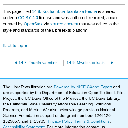
This page titled
14.8: Kuchambua Taarifa za Fedha
is shared
under a
CC BY 4.0
license and was authored, remixed, and/or
curated by
OpenStax
via
source content
that was edited to the
style and standards of the LibreTexts platform.
Back to top
14.7: Taarifa ya mtiririko wa Fedha
14.9: Mwelekeo katika Uhasibu
The LibreTexts libraries are
Powered by NICE CXone Expert
and
are supported by the Department of Education Open Textbook Pilot
Project, the UC Davis Office of the Provost, the UC Davis Library,
the California State University Affordable Learning Solutions
Program, and Merlot. We also acknowledge previous National
Science Foundation support under grant numbers 1246120,
1525057, and 1413739.
Privacy Policy
.
Terms & Conditions
.
Accessibility Statement
. For more information contact us