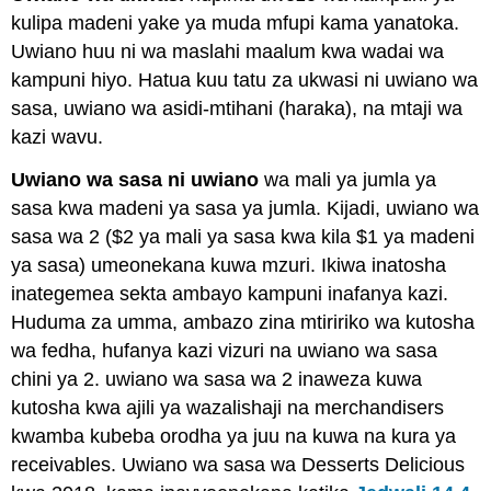
kulipa madeni yake ya muda mfupi kama yanatoka.
Uwiano huu ni wa maslahi maalum kwa wadai wa
kampuni hiyo. Hatua kuu tatu za ukwasi ni uwiano wa
sasa, uwiano wa asidi-mtihani (haraka), na mtaji wa
kazi wavu.
Uwiano wa sasa ni uwiano
wa mali ya jumla ya
sasa kwa madeni ya sasa ya jumla. Kijadi, uwiano wa
sasa wa 2 ($2 ya mali ya sasa kwa kila $1 ya madeni
ya sasa) umeonekana kuwa mzuri. Ikiwa inatosha
inategemea sekta ambayo kampuni inafanya kazi.
Huduma za umma, ambazo zina mtiririko wa kutosha
wa fedha, hufanya kazi vizuri na uwiano wa sasa
chini ya 2. uwiano wa sasa wa 2 inaweza kuwa
kutosha kwa ajili ya wazalishaji na merchandisers
kwamba kubeba orodha ya juu na kuwa na kura ya
receivables. Uwiano wa sasa wa Desserts Delicious