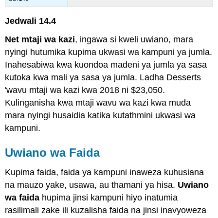
Jedwali
14.4
Net mtaji wa kazi
, ingawa si kweli uwiano, mara
nyingi hutumika kupima ukwasi wa kampuni ya jumla.
Inahesabiwa kwa kuondoa madeni ya jumla ya sasa
kutoka kwa mali ya sasa ya jumla. Ladha Desserts
'wavu mtaji wa kazi kwa 2018 ni $23,050.
Kulinganisha kwa mtaji wavu wa kazi kwa muda
mara nyingi husaidia katika kutathmini ukwasi wa
kampuni.
Uwiano wa Faida
Kupima faida, faida ya kampuni inaweza kuhusiana
na mauzo yake, usawa, au thamani ya hisa.
Uwiano
wa faida
hupima jinsi kampuni hiyo inatumia
rasilimali zake ili kuzalisha faida na jinsi inavyoweza