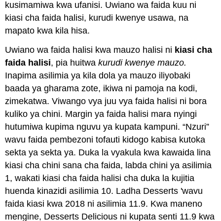
kusimamiwa kwa ufanisi. Uwiano wa faida kuu ni
kiasi cha faida halisi, kurudi kwenye usawa, na
mapato kwa kila hisa.
Uwiano wa faida halisi kwa mauzo halisi ni
kiasi cha
faida halisi
, pia huitwa
kurudi kwenye mauzo.
Inapima asilimia ya kila dola ya mauzo iliyobaki
baada ya gharama zote, ikiwa ni pamoja na kodi,
zimekatwa. Viwango vya juu vya faida halisi ni bora
kuliko ya chini. Margin ya faida halisi mara nyingi
hutumiwa kupima nguvu ya kupata kampuni. “Nzuri”
wavu faida pembezoni tofauti kidogo kabisa kutoka
sekta ya sekta ya. Duka la vyakula kwa kawaida lina
kiasi cha chini sana cha faida, labda chini ya asilimia
1, wakati kiasi cha faida halisi cha duka la kujitia
huenda kinazidi asilimia 10. Ladha Desserts 'wavu
faida kiasi kwa 2018 ni asilimia 11.9. Kwa maneno
mengine, Desserts Delicious ni kupata senti 11.9 kwa