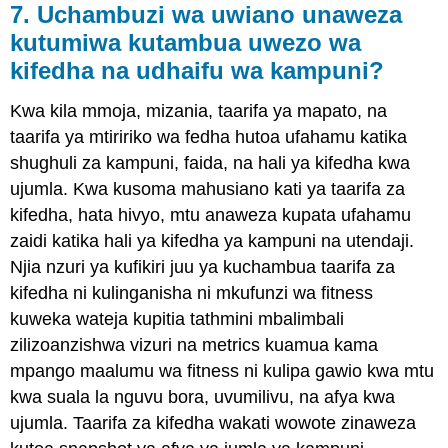
7. Uchambuzi wa uwiano unaweza
kutumiwa kutambua uwezo wa
kifedha na udhaifu wa kampuni?
Kwa kila mmoja, mizania, taarifa ya mapato, na
taarifa ya mtiririko wa fedha hutoa ufahamu katika
shughuli za kampuni, faida, na hali ya kifedha kwa
ujumla. Kwa kusoma mahusiano kati ya taarifa za
kifedha, hata hivyo, mtu anaweza kupata ufahamu
zaidi katika hali ya kifedha ya kampuni na utendaji.
Njia nzuri ya kufikiri juu ya kuchambua taarifa za
kifedha ni kulinganisha ni mkufunzi wa fitness
kuweka wateja kupitia tathmini mbalimbali
zilizoanzishwa vizuri na metrics kuamua kama
mpango maalumu wa fitness ni kulipa gawio kwa mtu
kwa suala la nguvu bora, uvumilivu, na afya kwa
ujumla. Taarifa za kifedha wakati wowote zinaweza