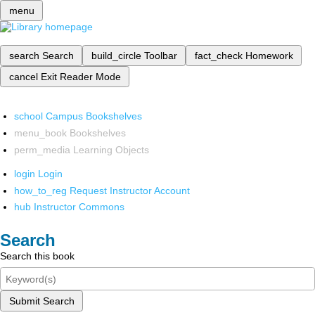
menu
search
Search
build_circle
Toolbar
fact_check
Homework
cancel
Exit Reader Mode
school
Campus Bookshelves
menu_book
Bookshelves
perm_media
Learning Objects
login
Login
how_to_reg
Request Instructor Account
hub
Instructor Commons
Search
Search this book
Submit Search