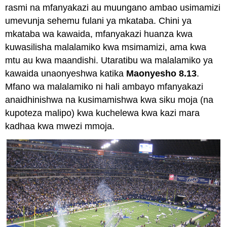
rasmi na mfanyakazi au muungano ambao usimamizi
umevunja sehemu fulani ya mkataba. Chini ya
mkataba wa kawaida, mfanyakazi huanza kwa
kuwasilisha malalamiko kwa msimamizi, ama kwa
mtu au kwa maandishi. Utaratibu wa malalamiko ya
kawaida unaonyeshwa katika
Maonyesho 8.13
.
Mfano wa malalamiko ni hali ambayo mfanyakazi
anaidhinishwa na kusimamishwa kwa siku moja (na
kupoteza malipo) kwa kuchelewa kwa kazi mara
kadhaa kwa mwezi mmoja.