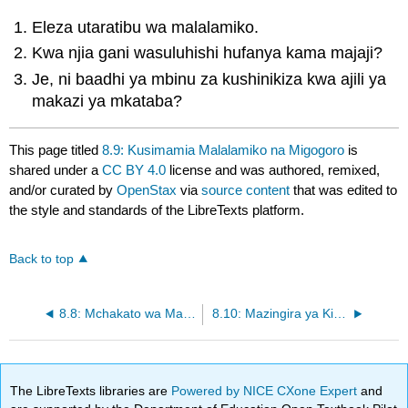
Eleza utaratibu wa malalamiko.
Kwa njia gani wasuluhishi hufanya kama majaji?
Je, ni baadhi ya mbinu za kushinikiza kwa ajili ya
makazi ya mkataba?
This page titled
8.9: Kusimamia Malalamiko na Migogoro
is
shared under a
CC BY 4.0
license and was authored, remixed,
and/or curated by
OpenStax
via
source content
that was edited to
the style and standards of the LibreTexts platform.
Back to top
8.8: Mchakato wa Mahusiano ya Kazi
8.10: Mazingira ya Kisheria ya Rasilimali na Mahusiano ya Kazi
The LibreTexts libraries are
Powered by NICE CXone Expert
and