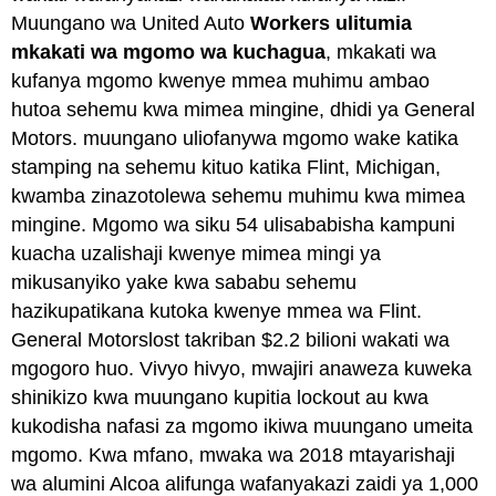
Muungano wa United Auto
Workers ulitumia
mkakati wa mgomo wa kuchagua
, mkakati wa
kufanya mgomo kwenye mmea muhimu ambao
hutoa sehemu kwa mimea mingine, dhidi ya General
Motors. muungano uliofanywa mgomo wake katika
stamping na sehemu kituo katika Flint, Michigan,
kwamba zinazotolewa sehemu muhimu kwa mimea
mingine. Mgomo wa siku 54 ulisababisha kampuni
kuacha uzalishaji kwenye mimea mingi ya
mikusanyiko yake kwa sababu sehemu
hazikupatikana kutoka kwenye mmea wa Flint.
General Motorslost takriban $2.2 bilioni wakati wa
mgogoro huo. Vivyo hivyo, mwajiri anaweza kuweka
shinikizo kwa muungano kupitia lockout au kwa
kukodisha nafasi za mgomo ikiwa muungano umeita
mgomo. Kwa mfano, mwaka wa 2018 mtayarishaji
wa alumini Alcoa alifunga wafanyakazi zaidi ya 1,000