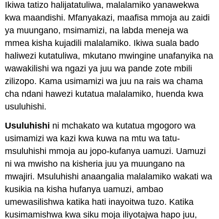
Ikiwa tatizo halijatatuliwa, malalamiko yanawekwa
kwa maandishi. Mfanyakazi, maafisa mmoja au zaidi
ya muungano, msimamizi, na labda meneja wa
mmea kisha kujadili malalamiko. Ikiwa suala bado
haliwezi kutatuliwa, mkutano mwingine unafanyika na
wawakilishi wa ngazi ya juu wa pande zote mbili
zilizopo. Kama usimamizi wa juu na rais wa chama
cha ndani hawezi kutatua malalamiko, huenda kwa
usuluhishi.
Usuluhishi
ni mchakato wa kutatua mgogoro wa
usimamizi wa kazi kwa kuwa na mtu wa tatu-
msuluhishi mmoja au jopo-kufanya uamuzi. Uamuzi
ni wa mwisho na kisheria juu ya muungano na
mwajiri. Msuluhishi anaangalia malalamiko wakati wa
kusikia na kisha hufanya uamuzi, ambao
umewasilishwa katika hati inayoitwa tuzo. Katika
kusimamishwa kwa siku moja iliyotajwa hapo juu,