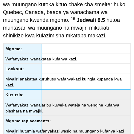
wa muungano kutoka kituo chake cha smelter huko
Quebec, Canada, baada ya wanachama wa
16
muungano kwenda mgomo.
Jedwali 8.5
hutoa
muhtasari wa muungano na mwajiri mikakati
shinikizo kwa kulazimisha mkataba makazi.
Mgomo:
Wafanyakazi wanakataa kufanya kazi.
Lockout:
Mwajiri anakataa kuruhusu wafanyakazi kuingia kupanda kwa
kazi.
Kususia:
Wafanyakazi wanajaribu kuweka wateja na wengine kufanya
biashara na mwajiri.
Mgomo replacements:
Mwajiri hutumia wafanyakazi wasio na muungano kufanya kazi