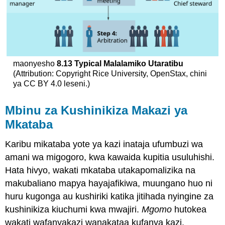
maonyesho
8.13
Typical Malalamiko Utaratibu
(Attribution: Copyright Rice University, OpenStax, chini
ya CC BY 4.0 leseni.)
Mbinu za Kushinikiza Makazi ya
Mkataba
Karibu mikataba yote ya kazi inataja ufumbuzi wa
amani wa migogoro, kwa kawaida kupitia usuluhishi.
Hata hivyo, wakati mkataba utakapomalizika na
makubaliano mapya hayajafikiwa, muungano huo ni
huru kugonga au kushiriki katika jitihada nyingine za
kushinikiza kiuchumi kwa mwajiri.
Mgomo
hutokea
wakati wafanyakazi wanakataa kufanya kazi.