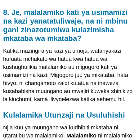
8. Je, malalamiko kati ya usimamizi
na kazi yanatatuliwaje, na ni mbinu
gani zinazotumiwa kulazimisha
mkataba wa mkataba?
Katika mazingira ya kazi ya umoja, wafanyakazi
hufuata mchakato wa hatua kwa hatua wa
kushughulikia malalamiko au migogoro kati ya
usimamizi na kazi. Migogoro juu ya mikataba, hata
hivyo, ni changamoto zaidi kutatua na inaweza
kusababisha muungano au mwajiri kuweka shinikizo
la kiuchumi, kama ilivyoelezwa katika sehemu hii.
Kulalamika Utunzaji na Usuluhishi
Njia kuu ya muungano wa kudhibiti mkataba ni
utaratibu wa malalamiko.
Malalamiko
ni malalamiko