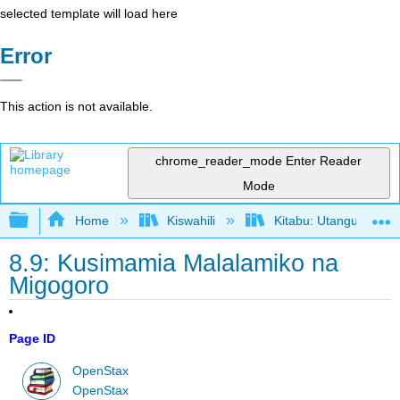
selected template will load here
Error
This action is not available.
chrome_reader_mode
Enter Reader
Mode
Expand/collapse global hierarchy
Home
Kiswahili
Kitabu: Utangulizi wa
8.9: Kusimamia Malalamiko na
Migogoro
Page ID
OpenStax
OpenStax