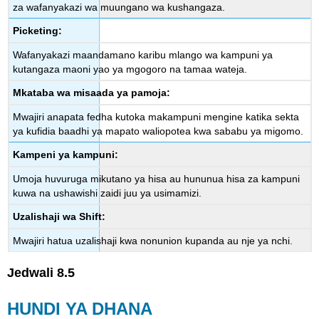
za wafanyakazi wa muungano wa kushangaza.
Picketing:
Wafanyakazi maandamano karibu mlango wa kampuni ya
kutangaza maoni yao ya mgogoro na tamaa wateja.
Mkataba wa misaada ya pamoja:
Mwajiri anapata fedha kutoka makampuni mengine katika sekta
ya kufidia baadhi ya mapato waliopotea kwa sababu ya migomo.
Kampeni ya kampuni:
Umoja huvuruga mikutano ya hisa au hununua hisa za kampuni
kuwa na ushawishi zaidi juu ya usimamizi.
Uzalishaji wa Shift:
Mwajiri hatua uzalishaji kwa nonunion kupanda au nje ya nchi.
Jedwali
8.5
HUNDI YA DHANA