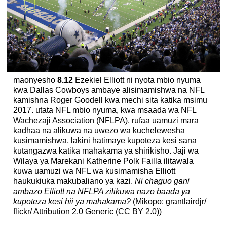
maonyesho
8.12
Ezekiel Elliott ni nyota mbio nyuma
kwa Dallas Cowboys ambaye alisimamishwa na NFL
kamishna Roger Goodell kwa mechi sita katika msimu
2017. utata NFL mbio nyuma, kwa msaada wa NFL
Wachezaji Association (NFLPA), rufaa uamuzi mara
kadhaa na alikuwa na uwezo wa kuchelewesha
kusimamishwa, lakini hatimaye kupoteza kesi sana
kutangazwa katika mahakama ya shirikisho. Jaji wa
Wilaya ya Marekani Katherine Polk Failla ilitawala
kuwa uamuzi wa NFL wa kusimamisha Elliott
haukukiuka makubaliano ya kazi.
Ni chaguo gani
ambazo Elliott na NFLPA zilikuwa nazo baada ya
kupoteza kesi hii ya mahakama?
(Mikopo: grantlairdjr/
flickr/ Attribution 2.0 Generic (CC BY 2.0))