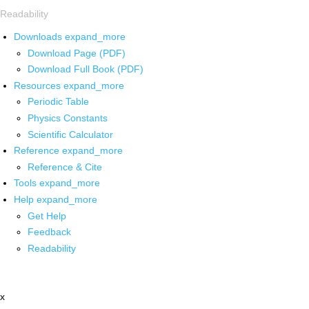
Readability
Downloads
expand_more
Download Page (PDF)
Download Full Book (PDF)
Resources
expand_more
Periodic Table
Physics Constants
Scientific Calculator
Reference
expand_more
Reference & Cite
Tools
expand_more
Help
expand_more
Get Help
Feedback
Readability
x