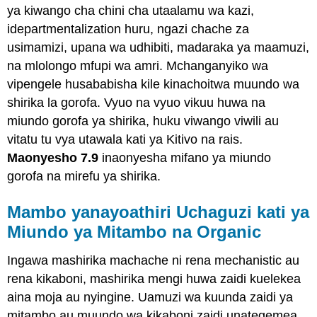
ya kiwango cha chini cha utaalamu wa kazi,
idepartmentalization huru, ngazi chache za
usimamizi, upana wa udhibiti, madaraka ya maamuzi,
na mlolongo mfupi wa amri. Mchanganyiko wa
vipengele husababisha kile kinachoitwa muundo wa
shirika la gorofa. Vyuo na vyuo vikuu huwa na
miundo gorofa ya shirika, huku viwango viwili au
vitatu tu vya utawala kati ya Kitivo na rais.
Maonyesho 7.9
inaonyesha mifano ya miundo
gorofa na mirefu ya shirika.
Mambo yanayoathiri Uchaguzi kati ya
Miundo ya Mitambo na Organic
Ingawa mashirika machache ni rena mechanistic au
rena kikaboni, mashirika mengi huwa zaidi kuelekea
aina moja au nyingine. Uamuzi wa kuunda zaidi ya
mitambo au muundo wa kikaboni zaidi unategemea