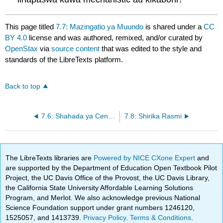
This page titled
7.7: Mazingatio ya Muundo
is shared under a
CC
BY 4.0
license and was authored, remixed, and/or curated by
OpenStax
via
source content
that was edited to the style and
standards of the LibreTexts platform.
Back to top
7.6: Shahada ya Centralization
7.8: Shirika Rasmi
The LibreTexts libraries are
Powered by NICE CXone Expert
and
are supported by the Department of Education Open Textbook Pilot
Project, the UC Davis Office of the Provost, the UC Davis Library,
the California State University Affordable Learning Solutions
Program, and Merlot. We also acknowledge previous National
Science Foundation support under grant numbers 1246120,
1525057, and 1413739.
Privacy Policy
.
Terms & Conditions
.