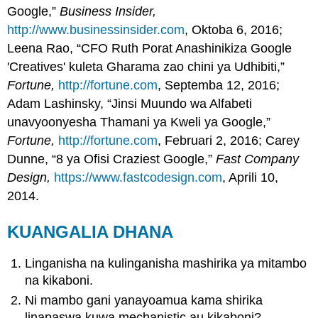
Google,”
Business Insider,
http://www.businessinsider.com
, Oktoba 6, 2016;
Leena Rao, “CFO Ruth Porat Anashinikiza Google
'Creatives' kuleta Gharama zao chini ya Udhibiti,”
Fortune,
http://fortune.com
, Septemba 12, 2016;
Adam Lashinsky, “Jinsi Muundo wa Alfabeti
unavyoonyesha Thamani ya Kweli ya Google,”
Fortune,
http://fortune.com
, Februari 2, 2016; Carey
Dunne, “8 ya Ofisi Craziest Google,”
Fast Company
Design,
https://www.fastcodesign.com
, Aprili 10,
2014.
KUANGALIA DHANA
Linganisha na kulinganisha mashirika ya mitambo
na kikaboni.
Ni mambo gani yanayoamua kama shirika
linapaswa kuwa mechanistic au kikaboni?