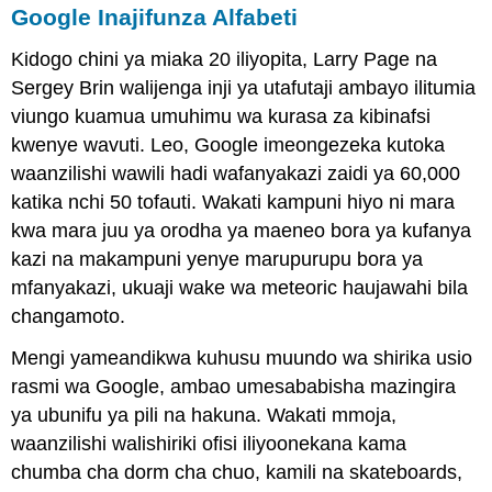
Google Inajifunza Alfabeti
Kidogo chini ya miaka 20 iliyopita, Larry Page na
Sergey Brin walijenga inji ya utafutaji ambayo ilitumia
viungo kuamua umuhimu wa kurasa za kibinafsi
kwenye wavuti. Leo, Google imeongezeka kutoka
waanzilishi wawili hadi wafanyakazi zaidi ya 60,000
katika nchi 50 tofauti. Wakati kampuni hiyo ni mara
kwa mara juu ya orodha ya maeneo bora ya kufanya
kazi na makampuni yenye marupurupu bora ya
mfanyakazi, ukuaji wake wa meteoric haujawahi bila
changamoto.
Mengi yameandikwa kuhusu muundo wa shirika usio
rasmi wa Google, ambao umesababisha mazingira
ya ubunifu ya pili na hakuna. Wakati mmoja,
waanzilishi walishiriki ofisi iliyoonekana kama
chumba cha dorm cha chuo, kamili na skateboards,