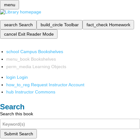
menu
search
Search
build_circle
Toolbar
fact_check
Homework
cancel
Exit Reader Mode
school
Campus Bookshelves
menu_book
Bookshelves
perm_media
Learning Objects
login
Login
how_to_reg
Request Instructor Account
hub
Instructor Commons
Search
Search this book
Submit Search