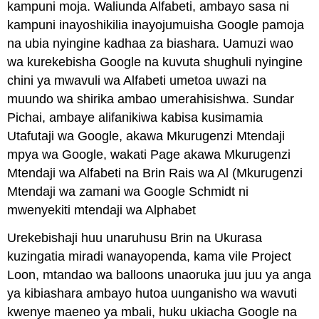
kampuni moja. Waliunda Alfabeti, ambayo sasa ni
kampuni inayoshikilia inayojumuisha Google pamoja
na ubia nyingine kadhaa za biashara. Uamuzi wao
wa kurekebisha Google na kuvuta shughuli nyingine
chini ya mwavuli wa Alfabeti umetoa uwazi na
muundo wa shirika ambao umerahisishwa. Sundar
Pichai, ambaye alifanikiwa kabisa kusimamia
Utafutaji wa Google, akawa Mkurugenzi Mtendaji
mpya wa Google, wakati Page akawa Mkurugenzi
Mtendaji wa Alfabeti na Brin Rais wa Al (Mkurugenzi
Mtendaji wa zamani wa Google Schmidt ni
mwenyekiti mtendaji wa Alphabet
Urekebishaji huu unaruhusu Brin na Ukurasa
kuzingatia miradi wanayopenda, kama vile Project
Loon, mtandao wa balloons unaoruka juu juu ya anga
ya kibiashara ambayo hutoa uunganisho wa wavuti
kwenye maeneo ya mbali, huku ukiacha Google na