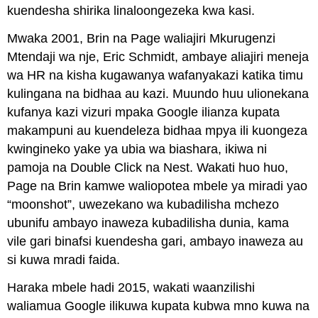
kuendesha shirika linaloongezeka kwa kasi.
Mwaka 2001, Brin na Page waliajiri Mkurugenzi
Mtendaji wa nje, Eric Schmidt, ambaye aliajiri meneja
wa HR na kisha kugawanya wafanyakazi katika timu
kulingana na bidhaa au kazi. Muundo huu ulionekana
kufanya kazi vizuri mpaka Google ilianza kupata
makampuni au kuendeleza bidhaa mpya ili kuongeza
kwingineko yake ya ubia wa biashara, ikiwa ni
pamoja na Double Click na Nest. Wakati huo huo,
Page na Brin kamwe waliopotea mbele ya miradi yao
“moonshot”, uwezekano wa kubadilisha mchezo
ubunifu ambayo inaweza kubadilisha dunia, kama
vile gari binafsi kuendesha gari, ambayo inaweza au
si kuwa mradi faida.
Haraka mbele hadi 2015, wakati waanzilishi
waliamua Google ilikuwa kupata kubwa mno kuwa na