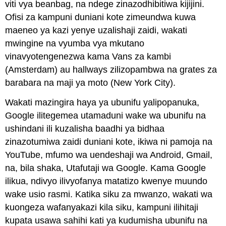
viti vya beanbag, na ndege zinazodhibitiwa kijijini.
Ofisi za kampuni duniani kote zimeundwa kuwa
maeneo ya kazi yenye uzalishaji zaidi, wakati
mwingine na vyumba vya mkutano
vinavyotengenezwa kama Vans za kambi
(Amsterdam) au hallways zilizopambwa na grates za
barabara na maji ya moto (New York City).
Wakati mazingira haya ya ubunifu yalipopanuka,
Google ilitegemea utamaduni wake wa ubunifu na
ushindani ili kuzalisha baadhi ya bidhaa
zinazotumiwa zaidi duniani kote, ikiwa ni pamoja na
YouTube, mfumo wa uendeshaji wa Android, Gmail,
na, bila shaka, Utafutaji wa Google. Kama Google
ilikua, ndivyo ilivyofanya matatizo kwenye muundo
wake usio rasmi. Katika siku za mwanzo, wakati wa
kuongeza wafanyakazi kila siku, kampuni ilihitaji
kupata usawa sahihi kati ya kudumisha ubunifu na