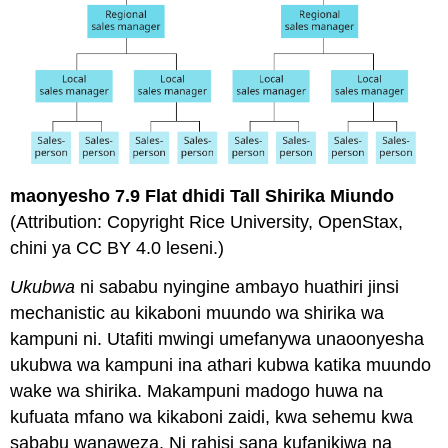
maonyesho
7.9
Flat dhidi Tall Shirika Miundo
(Attribution: Copyright Rice University, OpenStax,
chini ya CC BY 4.0 leseni.)
Ukubwa
ni sababu nyingine ambayo huathiri jinsi
mechanistic au kikaboni muundo wa shirika wa
kampuni ni. Utafiti mwingi umefanywa unaoonyesha
ukubwa wa kampuni ina athari kubwa katika muundo
wake wa shirika. Makampuni madogo huwa na
kufuata mfano wa kikaboni zaidi, kwa sehemu kwa
sababu wanaweza. Ni rahisi sana kufanikiwa na