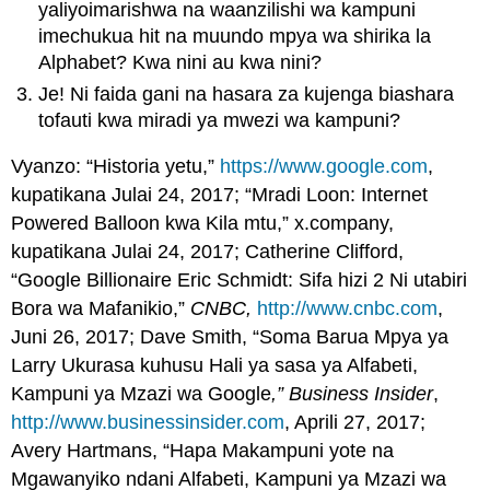
yaliyoimarishwa na waanzilishi wa kampuni
imechukua hit na muundo mpya wa shirika la
Alphabet? Kwa nini au kwa nini?
Je! Ni faida gani na hasara za kujenga biashara
tofauti kwa miradi ya mwezi wa kampuni?
Vyanzo: “Historia yetu,”
https://www.google.com
,
kupatikana Julai 24, 2017; “Mradi Loon: Internet
Powered Balloon kwa Kila mtu,” x.company,
kupatikana Julai 24, 2017; Catherine Clifford,
“Google Billionaire Eric Schmidt: Sifa hizi 2 Ni utabiri
Bora wa Mafanikio,”
CNBC,
http://www.cnbc.com
,
Juni 26, 2017; Dave Smith, “Soma Barua Mpya ya
Larry Ukurasa kuhusu Hali ya sasa ya Alfabeti,
Kampuni ya Mzazi wa Google
,” Business Insider
,
http://www.businessinsider.com
, Aprili 27, 2017;
Avery Hartmans, “Hapa Makampuni yote na
Mgawanyiko ndani Alfabeti, Kampuni ya Mzazi wa