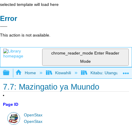
selected template will load here
Error
This action is not available.
chrome_reader_mode
Enter Reader
Mode
Expand/collapse global hierarchy
Home
Kiswahili
Kitabu: Utangulizi wa
7.7: Mazingatio ya Muundo
Page ID
OpenStax
OpenStax