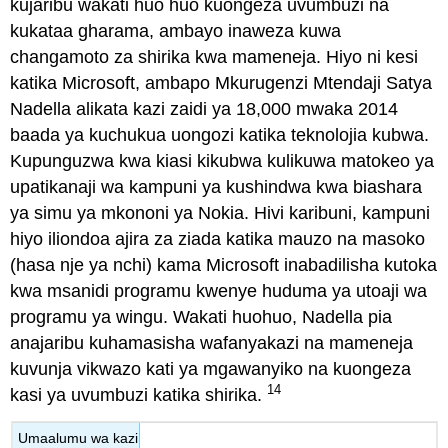
kujaribu wakati huo huo kuongeza uvumbuzi na
kukataa gharama, ambayo inaweza kuwa
changamoto za shirika kwa mameneja. Hiyo ni kesi
katika Microsoft, ambapo Mkurugenzi Mtendaji Satya
Nadella alikata kazi zaidi ya 18,000 mwaka 2014
baada ya kuchukua uongozi katika teknolojia kubwa.
Kupunguzwa kwa kiasi kikubwa kulikuwa matokeo ya
upatikanaji wa kampuni ya kushindwa kwa biashara
ya simu ya mkononi ya Nokia. Hivi karibuni, kampuni
hiyo iliondoa ajira za ziada katika mauzo na masoko
(hasa nje ya nchi) kama Microsoft inabadilisha kutoka
kwa msanidi programu kwenye huduma ya utoaji wa
programu ya wingu. Wakati huohuo, Nadella pia
anajaribu kuhamasisha wafanyakazi na mameneja
kuvunja vikwazo kati ya mgawanyiko na kuongeza
14
kasi ya uvumbuzi katika shirika.
Umaalumu wa kazi