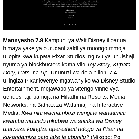
Maonyesho
7.8
Kampuni ya Walt Disney ilipanua
himaya yake ya burudani zaidi ya muongo mmoja
uliopita kwa kupata Pixar Studios, nguvu ya uhuishaji
nyuma ya blockbusters kama vile
Toy Story, Kupata
Dory, Cars,
na
Up
. Ununuzi wa dola bilioni 7.4
uliingiza Pixar kwenye mgawanyiko wa Disney Studio
Entertainment, mojawapo ya vitengo vinne vya
uendeshaji, pamoja na Hifadhi na Resorts, Media
Networks, na Bidhaa za Watumiaji na Interactive
Media.
Kwa nini wachambuzi wengine wanaamini
kwamba muundo mkubwa wa shirika wa Disney
unaweza kuingiza operesheni ndogo ya Pixar na
kukandamiza pato lake la ubunifu?
(Mikopo: Poi