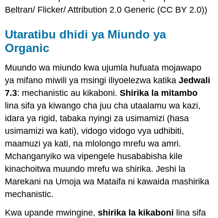
Beltran/ Flicker/ Attribution 2.0 Generic (CC BY 2.0))
Utaratibu dhidi ya Miundo ya
Organic
Muundo wa miundo kwa ujumla hufuata mojawapo
ya mifano miwili ya msingi iliyoelezwa katika
Jedwali
7.3
: mechanistic au kikaboni.
Shirika la mitambo
lina sifa ya kiwango cha juu cha utaalamu wa kazi,
idara ya rigid, tabaka nyingi za usimamizi (hasa
usimamizi wa kati), vidogo vidogo vya udhibiti,
maamuzi ya kati, na mlolongo mrefu wa amri.
Mchanganyiko wa vipengele husababisha kile
kinachoitwa muundo mrefu wa shirika. Jeshi la
Marekani na Umoja wa Mataifa ni kawaida mashirika
mechanistic.
Kwa upande mwingine,
shirika la kikaboni
lina sifa