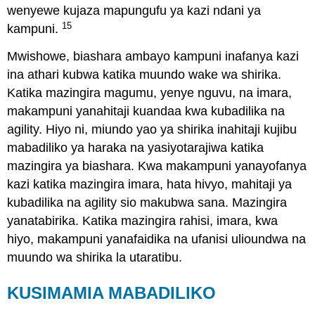
wenyewe kujaza mapungufu ya kazi ndani ya
15
kampuni.
Mwishowe, biashara ambayo kampuni inafanya kazi
ina athari kubwa katika muundo wake wa shirika.
Katika mazingira magumu, yenye nguvu, na imara,
makampuni yanahitaji kuandaa kwa kubadilika na
agility. Hiyo ni, miundo yao ya shirika inahitaji kujibu
mabadiliko ya haraka na yasiyotarajiwa katika
mazingira ya biashara. Kwa makampuni yanayofanya
kazi katika mazingira imara, hata hivyo, mahitaji ya
kubadilika na agility sio makubwa sana. Mazingira
yanatabirika. Katika mazingira rahisi, imara, kwa
hiyo, makampuni yanafaidika na ufanisi ulioundwa na
muundo wa shirika la utaratibu.
KUSIMAMIA MABADILIKO