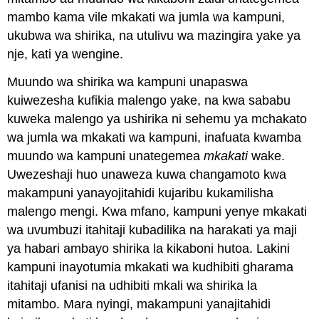
mambo kama vile mkakati wa jumla wa kampuni,
ukubwa wa shirika, na utulivu wa mazingira yake ya
nje, kati ya wengine.
Muundo wa shirika wa kampuni unapaswa
kuiwezesha kufikia malengo yake, na kwa sababu
kuweka malengo ya ushirika ni sehemu ya mchakato
wa jumla wa mkakati wa kampuni, inafuata kwamba
muundo wa kampuni unategemea
mkakati
wake.
Uwezeshaji huo unaweza kuwa changamoto kwa
makampuni yanayojitahidi kujaribu kukamilisha
malengo mengi. Kwa mfano, kampuni yenye mkakati
wa uvumbuzi itahitaji kubadilika na harakati ya maji
ya habari ambayo shirika la kikaboni hutoa. Lakini
kampuni inayotumia mkakati wa kudhibiti gharama
itahitaji ufanisi na udhibiti mkali wa shirika la
mitambo. Mara nyingi, makampuni yanajitahidi