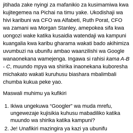
jitihada zake nyingi za mafanikio za kusimamiwa kwa
kujitegemea na Pichai na timu yake. Ukodishaji wa
hivi karibuni wa CFO wa Alfabeti, Ruth Porat, CFO
wa zamani wa Morgan Stanley, amepokea sifa kwa
uongozi wake katika kusaidia watendaji wa kampuni
kuangalia kwa karibu gharama wakati bado akihimiza
uvumbuzi na ubunifu ambao waanzilishi wa Google
wanaonekana wamejenga. Ingawa si rahisi
kama
A-B
-
C
, muundo mpya wa shirika inaonekana kuboresha
michakato wakati kuruhusu biashara mbalimbali
chumba kukua peke yao.
Maswali muhimu ya kufikiri
Ikiwa ungekuwa “Googler” wa muda mrefu,
ungewezaje kujisikia kuhusu mabadiliko katika
muundo wa shirika katika kampuni?
Je! Unafikiri mazingira ya kazi ya ubunifu