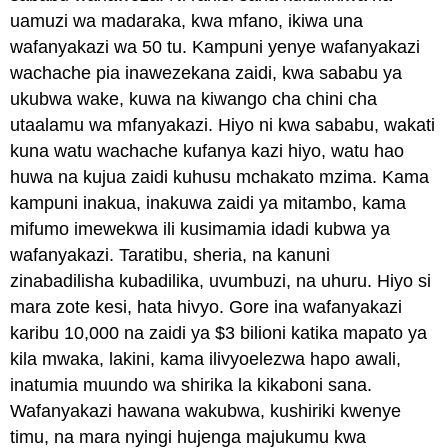
uamuzi wa madaraka, kwa mfano, ikiwa una
wafanyakazi wa 50 tu. Kampuni yenye wafanyakazi
wachache pia inawezekana zaidi, kwa sababu ya
ukubwa wake, kuwa na kiwango cha chini cha
utaalamu wa mfanyakazi. Hiyo ni kwa sababu, wakati
kuna watu wachache kufanya kazi hiyo, watu hao
huwa na kujua zaidi kuhusu mchakato mzima. Kama
kampuni inakua, inakuwa zaidi ya mitambo, kama
mifumo imewekwa ili kusimamia idadi kubwa ya
wafanyakazi. Taratibu, sheria, na kanuni
zinabadilisha kubadilika, uvumbuzi, na uhuru. Hiyo si
mara zote kesi, hata hivyo. Gore ina wafanyakazi
karibu 10,000 na zaidi ya $3 bilioni katika mapato ya
kila mwaka, lakini, kama ilivyoelezwa hapo awali,
inatumia muundo wa shirika la kikaboni sana.
Wafanyakazi hawana wakubwa, kushiriki kwenye
timu, na mara nyingi hujenga majukumu kwa