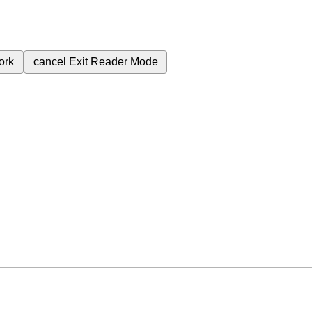
ork
cancel
Exit Reader Mode