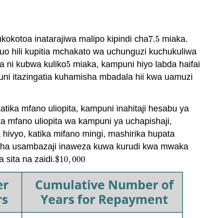
kokotoa inatarajiwa malipo kipindi cha
7.5
miaka.
7.5
guo hili kupitia mchakato wa uchunguzi kuchukuliwa
 ni kubwa kuliko
5
miaka, kampuni hiyo labda haifai
5
ni itazingatia kuhamisha mbadala hii kwa uamuzi
atika mfano uliopita, kampuni inahitaji hesabu ya
ika mfano uliopita wa kampuni ya uchapishaji,
ivyo, katika mifano mingi, mashirika hupata
a fedha usambazaji inaweza kuwa kurudi kwa mwaka
sita na zaidi.
$
10
,
000
$
10
,
000