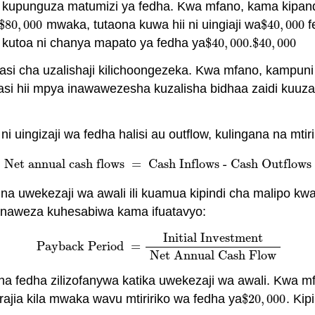
wa kupunguza matumizi ya fedha. Kwa mfano, kama kipan
$
80
,
000
mwaka, tutaona kuwa hii ni uingiaji wa
$
40
,
000
f
$
80
,
000
$
40
,
000
 kutoa ni chanya mapato ya fedha ya
$
40
,
000
.
$
40
,
000
$
40
,
000
$
40
,
000
iasi cha uzalishaji kilichoongezeka. Kwa mfano, kampuni
Nafasi hii mpya inawawezesha kuzalisha bidhaa zaidi k
i uingizaji wa fedha halisi au outflow, kulingana na mti
Net annual cash flows
=
Cash Inflows - Cash Outflows
Net annual cash flows
=
Cash Inflows - Cash Outflows
 na uwekezaji wa awali ili kuamua kipindi cha malipo k
o yanaweza kuhesabiwa kama ifuatavyo:
Initial Investment
Payback Period
=
Payback Period
=
Initial Investment
Net Annual 
Net Annual Cash Flow
sha fedha zilizofanywa katika uwekezaji wa awali. Kwa mf
rajia kila mwaka wavu mtiririko wa fedha ya
$
20
,
000
. Kip
$
20
,
000