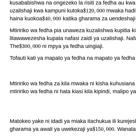
kusababishwa na ongezeko la risiti za fedha au k
uzalishaji kwa kampuni kutoka
$
120
,
000
mwaka hadi
$
120
,
000
haina kuokoa
$
40
,
000
katika gharama za uendeshaji
$
40
,
000
Mtiririko wa fedha pia unaweza kuzalishwa kupitia k
litawawezesha kupata nafasi zaidi ya uzalishaji. 
The
$
300
,
000
ni mpya ya fedha uingiaji.
$
300
,
000
Tofauti kati ya mapato ya fedha na mapato ya fedha n
Mtiririko wa fedha za kila mwaka ni kisha kuhusiana
mtiririko wa fedha ni hata kiasi kila kipindi, malip
Matokeo yake ni idadi ya miaka itachukua ili kureje
gharama ya awali ya uwekezaji ya
$
150
,
000
. Wanata
$
150
,
000