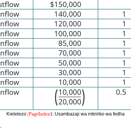
\PageIndex
1
Kielelezo
: Usambazaji wa mtiririko wa fedha
\PageIndex
1
.