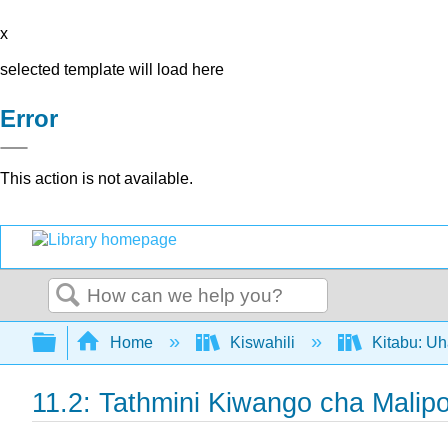
x
selected template will load here
Error
This action is not available.
Search
Expand/collapse global hierarchy
Home
Kiswahili
Kitabu: Uh
11.2: Tathmini Kiwango cha Malip