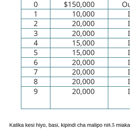
Katika kesi hiyo, basi, kipindi cha malipo ni
8.5
miaka
8.5