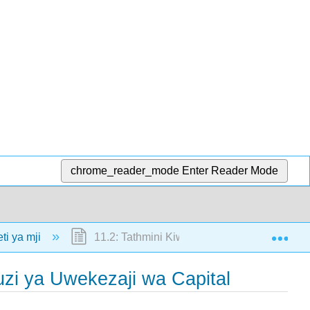
chrome_reader_mode
Enter Reader Mode
Exp
ti ya mji
11.2: Tathmini Kiwango cha Malipo na Uhas
zi ya Uwekezaji wa Capital