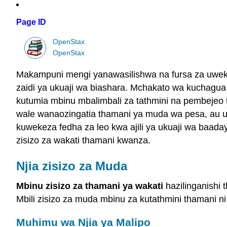
Page ID
OpenStax
OpenStax
Makampuni mengi yanawasilishwa na fursa za uwekeza
zaidi ya ukuaji wa biashara. Mchakato wa kuchagua
kutumia mbinu mbalimbali za tathmini na pembejeo t
wale wanaozingatia thamani ya muda wa pesa, au uk
kuwekeza fedha za leo kwa ajili ya ukuaji wa baad
zisizo za wakati thamani kwanza.
Njia zisizo za Muda
Mbinu zisizo za thamani ya wakati
hazilinganishi 
Mbili zisizo za muda mbinu za kutathmini thamani ni
Muhimu wa Njia ya Malipo