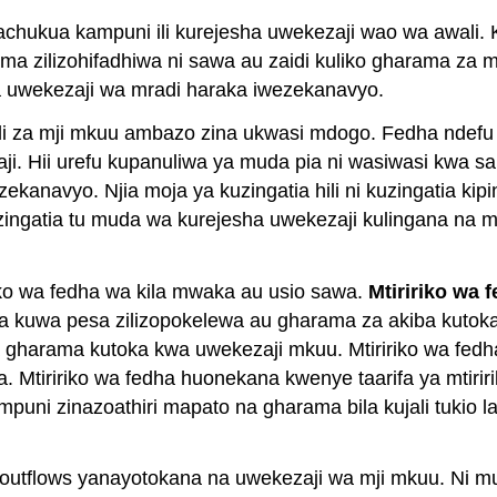
achukua kampuni ili kurejesha uwekezaji wao wa awali
ma zilizohifadhiwa ni sawa au zaidi kuliko gharama za 
a uwekezaji wa mradi haraka iwezekanavyo.
li za mji mkuu ambazo zina ukwasi mdogo. Fedha ndefu
. Hii urefu kupanuliwa ya muda pia ni wasiwasi kwa sab
kanavyo. Njia moja ya kuzingatia hili ni kuzingatia kip
ingatia tu muda wa kurejesha uwekezaji kulingana na mt
iko wa fedha wa kila mwaka au usio sawa.
Mtiririko wa 
 kuwa pesa zilizopokelewa au gharama za akiba kutok
gharama kutoka kwa uwekezaji mkuu. Mtiririko wa fedh
tiririko wa fedha huonekana kwenye taarifa ya mtiririko
kampuni zinazoathiri mapato na gharama bila kujali tukio 
a outflows yanayotokana na uwekezaji wa mji mkuu. N