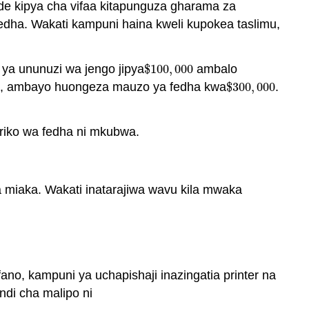
de kipya cha vifaa kitapunguza gharama za
edha. Wakati kampuni haina kweli kupokea taslimu,
 ya ununuzi wa jengo jipya
$
100
,
000
ambalo
$
100
,
000
uuza, ambayo huongeza mauzo ya fedha kwa
$
300
,
000
.
$
300
,
000
ririko wa fedha ni mkubwa.
wa miaka. Wakati inatarajiwa wavu kila mwaka
Cash Flow
ano, kampuni ya uchapishaji inazingatia printer na
indi cha malipo ni