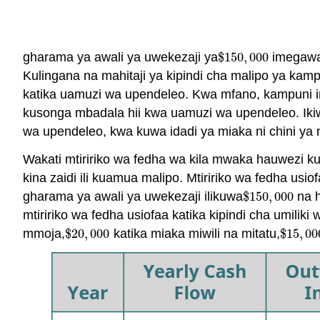
gharama ya awali ya uwekezaji ya
$
150
,
000
imegawan
$
150
,
000
Kulingana na mahitaji ya kipindi cha malipo ya kam
katika uamuzi wa upendeleo. Kwa mfano, kampuni in
kusonga mbadala hii kwa uamuzi wa upendeleo. Ikiwa
wa upendeleo, kwa kuwa idadi ya miaka ni chini ya m
Wakati mtiririko wa fedha wa kila mwaka hauwezi kut
kina zaidi ili kuamua malipo. Mtiririko wa fedha usi
gharama ya awali ya uwekezaji ilikuwa
$
150
,
000
na h
$
150
,
000
mtiririko wa fedha usiofaa katika kipindi cha umil
mmoja,
$
20
,
000
katika miaka miwili na mitatu,
$
15
,
00
$
20
,
000
$
15
,
00