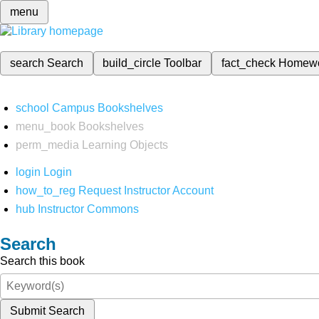
menu
search
Search
build_circle
Toolbar
fact_check
Homew
school
Campus Bookshelves
menu_book
Bookshelves
perm_media
Learning Objects
login
Login
how_to_reg
Request Instructor Account
hub
Instructor Commons
Search
Search this book
Submit Search