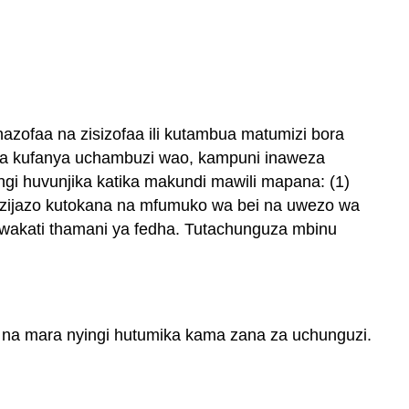
azofaa na zisizofaa ili kutambua matumizi bora
tika kufanya uchambuzi wao, kampuni inaweza
ngi huvunjika katika makundi mawili mapana: (1)
u zijazo kutokana na mfumuko wa bei na uwezo wa
i wakati thamani ya fedha. Tutachunguza mbinu
zo na mara nyingi hutumika kama zana za uchunguzi.