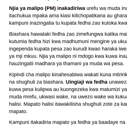
Njia ya malipo (PM) inakadiriwa
urefu wa muda in
itachukua mpaka ama kiasi kilichopatikana au ghara
kampuni inazingatia tu kupata fedha zao kutoka kw
Biashara hawataki fedha zao zimefungwa katika ma
kutumia fedha hizi kwa madhumuni mengine ya ukuaji
ingependa kupata pesa zao kurudi kwao haraka iweze
ya mji mkuu. Njia ya malipo ni mdogo kwa kuwa inaz
hauzingatii madhara ya thamani ya muda wa pesa.
Kipindi cha malipo kinahesabiwa wakati kuna mtirir
na shughuli za biashara.
Uingiaji wa fedha
unaweza
kuwa pesa kulipwa au kuongezeka kwa matumizi ya 
muda mrefu, ukwasi wake, na uwezo wake wa kukua. M
halisi. Mapato halisi itawakilisha shughuli zote za 
mapato.
Kampuni itakadiria mapato ya fedha ya baadaye n