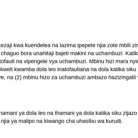
ji kwa kuendelea na lazima ipepete njia zote mbili zin
 chaguo bora unahitaji bajeti makini na uchambuzi. Ka
ofauti na vipengele vya uchambuzi. Mbinu hizi mara nyi
weli kwamba dola leo inatofautiana na dola katika sik
aye, na (2) mbinu hizo za uchambuzi ambazo hazizingati
thamani ya dola leo na thamani ya dola katika siku zija
 njia ya malipo na kiwango cha uhasibu wa kurudi.