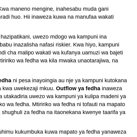
. Kwa maneno mengine, inahesabu muda gani
mradi huo. Hii inaweza kuwa na manufaa wakati
 hazipatikani, uwezo mdogo wa kampuni ina
abu inazalisha nafasi riskier. Kwa hiyo, kampuni
indi cha malipo wakati wa kufanya uamuzi wa bajeti
iririko wa fedha wa kila mwaka unaotarajiwa, na
fedha
ni pesa inayoingia au nje ya kampuni kutokana
a kwa uwekezaji mkuu.
Outflow ya fedha
inaweza
a utakadiria uwezo wa kampuni ya kulipa madeni ya
 wa fedha. Mtiririko wa fedha ni tofauti na mapato
la shughuli za fedha na itaonekana kwenye taarifa ya
i muhimu kukumbuka kuwa mapato ya fedha yanaweza