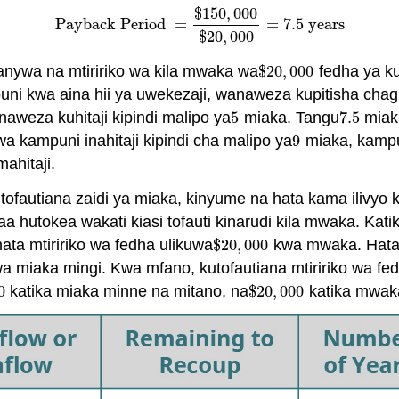
$
150
,
000
Payback Period
=
=
7.5
years
Payback Period
=
$
150
,
000
$
20
,
000
=
7.5
years
$
20
,
000
ywa na mtiririko wa kila mwaka wa
$
20
,
000
fedha ya ku
$
20
,
000
puni kwa aina hii ya uwekezaji, wanaweza kupitisha cha
aweza kuhitaji kipindi malipo ya
5
miaka. Tangu
7.5
miaka
5
7.5
 kampuni inahitaji kipindi cha malipo ya
9
miaka, kampu
9
ahitaji.
ofautiana zaidi ya miaka, kinyume na hata kama ilivyo k
ofaa hutokea wakati kiasi tofauti kinarudi kila mwaka. Kat
ata mtiririko wa fedha ulikuwa
$
20
,
000
kwa mwaka. Hata h
$
20
,
000
iki wa miaka mingi. Kwa mfano, kutofautiana mtiririko w
0
katika miaka minne na mitano, na
$
20
,
000
katika mwaka 
0
$
20
,
000