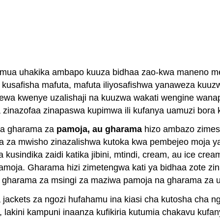
mua uhakika ambapo kuuza bidhaa zao-kwa maneno men
ka kusafisha mafuta, mafuta iliyosafishwa yanaweza kuu
ewa kwenye uzalishaji na kuuzwa wakati wengine wanap
 zinazofaa zinapaswa kupimwa ili kufanya uamuzi bora
tia gharama za
pamoja, au gharama
hizo ambazo zimesh
aa za mwisho zinazalishwa kutoka kwa pembejeo moja y
usindika zaidi katika jibini, mtindi, cream, au ice cr
amoja. Gharama hizi zimetengwa kati ya bidhaa zote zi
na gharama za msingi za maziwa pamoja na gharama za us
ackets za ngozi hufahamu ina kiasi cha kutosha cha n
, lakini kampuni inaanza kufikiria kutumia chakavu kuf