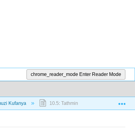
chrome_reader_mode
Enter Reader Mode
Exp
muzi Kufanya
10.5: Tathmini na Kuamua Kama Kuuza 