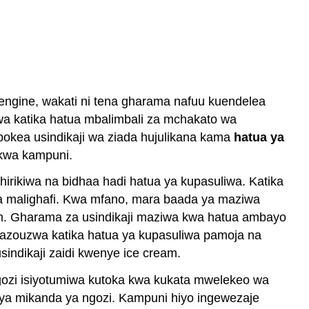
gine, wakati ni tena gharama nafuu kuendelea
zwa katika hatua mbalimbali za mchakato wa
okea usindikaji wa ziada hujulikana kama
hatua ya
 kwa kampuni.
irikiwa na bidhaa hadi hatua ya kupasuliwa. Katika
a malighafi. Kwa mfano, mara baada ya maziwa
eam. Gharama za usindikaji maziwa kwa hatua ambayo
nazouzwa katika hatua ya kupasuliwa pamoja na
indikaji zaidi kwenye ice cream.
gozi isiyotumiwa kutoka kwa kukata mwelekeo wa
anya mikanda ya ngozi. Kampuni hiyo ingewezaje