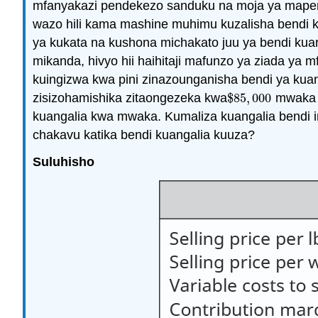
mfanyakazi pendekezo sanduku na moja ya mapende
wazo hili kama mashine muhimu kuzalisha bendi k
ya kukata na kushona michakato juu ya bendi kua
mikanda, hivyo hii haihitaji mafunzo ya ziada ya 
kuingizwa kwa pini zinazounganisha bendi ya kuang
zisizohamishika zitaongezeka kwa
$
85
,
000
mwaka k
$
85
,
000
kuangalia kwa mwaka. Kumaliza kuangalia bendi
chakavu katika bendi kuangalia kuuza?
Suluhisho