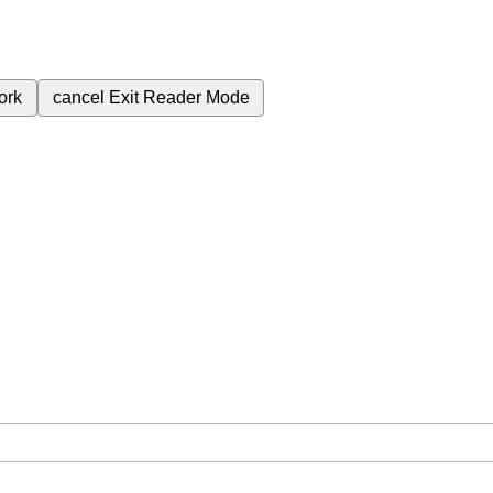
ork
cancel
Exit Reader Mode