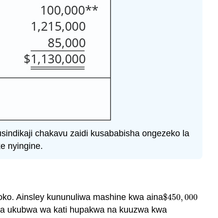
sindikaji chakavu zaidi kusababisha ongezeko la
e nyingine.
soko. Ainsley kununuliwa mashine kwa aina
$
450
,
000
$
450
,
000
ya ukubwa wa kati hupakwa na kuuzwa kwa