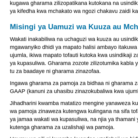
kugawa gharama zilizopatikana kutokana na usindik
ya kifedha kwa mchakato wa ngozi chakavu zaidi k
Misingi ya Uamuzi wa Kuuza au Mch
Wakati inakabiliwa na uchaguzi wa kuuza au usindi
mgawanyiko dhidi ya mapato halisi ambayo itakuwa ku
ujumla, ikiwa mapato tofauti kutoka kwa usindikaji z
ya kupasuliwa. Gharama zozote zilizotumika kabla
tu za baadaye ni gharama zinazofaa.
Ingawa gharama za pamoja za bidhaa ni gharama 
GAAP (kanuni za uhasibu zinazokubaliwa kwa ujuml
Jihadharini kwamba matatizo mengine yanaweza ku
wa pamoja zinaweza kutengwa kulingana na sifa tof
ya jamaa wakati wa kupasuliwa, na njia ya thamani
kutenga gharama za uzalishaji wa pamoja.