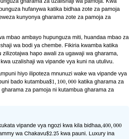
punguza gharama za uzalishaji wa pamoja. Kwa
upunguza hufanywa katika bidhaa zote za pamoja
ngeweza kunyonya gharama zote za pamoja za
aji wa mbao ambayo hupunguza miti, huandaa mbao za
shaji wa bodi ya chembe. Fikiria kwamba katika
zilizotajwa hapo awali za ugawaji wa gharama,
a uzalishaji wa vipande vya kuni na utulivu.
mpuni hiyo ilipoteza mnunuzi wake wa vipande vya
ampuni bado kutambua
$
1
,
100
,
000
katika gharama za
$
1
,
100
,
000
guza gharama za pamoja ni kutambua gharama za
kukata vipande vya ngozi kwa kila bidhaa,
400
,
000
400
,
000
a Sammy wa Chakavu
$
2.25
kwa pauni. Luxury ina
$
2.25