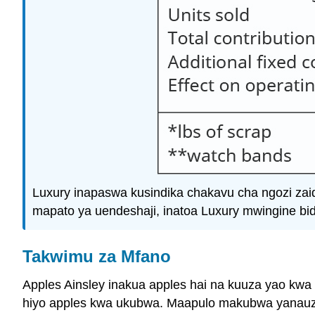
Luxury inapaswa kusindika chakavu cha ngozi zaid
mapato ya uendeshaji, inatoa Luxury mwingine bi
Takwimu za Mfano
Apples Ainsley inakua apples hai na kuuza yao kwa 
hiyo apples kwa ukubwa. Maapulo makubwa yanauz