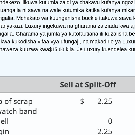
kezo ilikuwa kutumia zaidi ya chakavu kufanya ngozi k
uangalia ni sawa na wale kutumika katika kufanya mikan
ngalia. Mchakato wa kuunganisha buckle itakuwa sawa 
mfanyakazi. Luxury ingekuwa na gharama za ziada kwa ajil
alia. Gharama ya jumla ya kutofautiana ili kuzalisha be
wa kukodisha vifaa vya ufungaji, na makadirio ya Luxu
 inaweza kuuzwa kwa
$
15.00
kila. Je Luxury kuendelea k
$
15.00