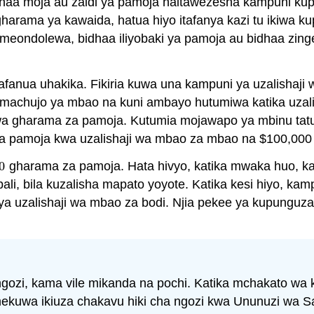
dhaa moja au zaidi ya pamoja haitawezesha kampuni ku
arama ya kawaida, hatua hiyo itafanya kazi tu ikiwa k
zimeondolewa, bidhaa iliyobaki ya pamoja au bidhaa zi
ufafanua uhakika. Fikiria kuwa una kampuni ya uzalish
a machujo ya mbao na kuni ambayo hutumiwa katika uzali
wa gharama za pamoja. Kutumia mojawapo ya mbinu tatu 
pamoja kwa uzalishaji wa mbao za mbao na $100,000 kw
0
gharama za pamoja. Hata hivyo, katika mwaka huo, ka
0
bali, bila kuzalisha mapato yoyote. Katika kesi hiyo, k
li ya uzalishaji wa mbao za bodi. Njia pekee ya kupun
 ngozi, kama vile mikanda na pochi. Katika mchakato wa 
imekuwa ikiuza chakavu hiki cha ngozi kwa Ununuzi w