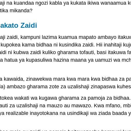
aji na kuandaa ngozi kabla ya kukata ikiwa wanaamua 
atika mikanda?
akato Zaidi
kaji zaidi, kampuni lazima kuamua mapato ambayo itak
pokea kama bidhaa ni kusindika zaidi. Hii inahitaji kuj
aidi ni kubwa zaidi kuliko gharama tofauti, basi itakuwa
 ya hatua ya kupasuliwa hazina maana ya uamuzi wa mc
za kawaida, zinawekwa mara kwa mara kwa bidhaa za p
a) ambazo gharama zote za uzalishaji zinapaswa kuhe
tokea wakati wa kugawa gharama za pamoja za bidhaa. 
auti za uzalishaji na mauzo au mawazo. Kwa mfano, mbin
 ya realizable inayotokana na usindikaji wa ziada baa