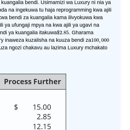
uangalia bendi. Usimamizi wa Luxury ni nia ya
da na ingekuwa tu haja reprogramming kwa ajili
kwa bendi za kuangalia kama ilivyokuwa kwa
i ya ufungaji mpya na kwa ajili ya ugavi na
ndi ya kuangalia itakuwa
$
2.85
. Gharama
$
2.85
ry inaweza kuzalisha na kuuza bendi za
100
,
000
100
,
000
uuza ngozi chakavu au lazima Luxury mchakato