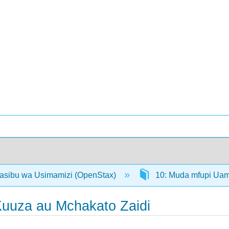
asibu wa Usimamizi (OpenStax)
10: Muda mfupi Ua
uuza au Mchakato Zaidi