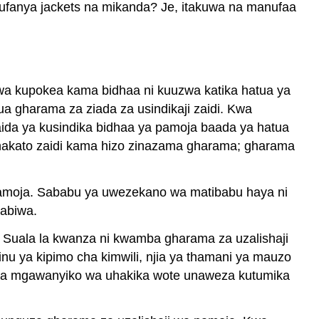
kufanya jackets na mikanda? Je, itakuwa na manufaa
uwa kupokea kama bidhaa ni kuuzwa katika hatua ya
ua gharama za ziada za usindikaji zaidi. Kwa
 faida ya kusindika bidhaa ya pamoja baada ya hatua
hakato zaidi kama hizo zinazama gharama; gharama
amoja. Sababu ya uwezekano wa matibabu haya ni
sabiwa.
Suala la kwanza ni kwamba gharama za uzalishaji
u ya kipimo cha kimwili, njia ya thamani ya mauzo
da ya mgawanyiko wa uhakika wote unaweza kutumika