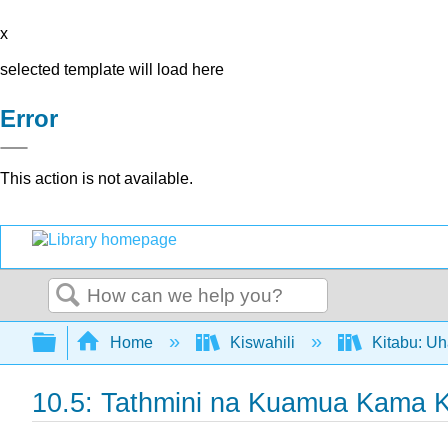
x
selected template will load here
Error
This action is not available.
Search
Expand/collapse global hierarchy
Home
Kiswahili
Kitabu: Uh
10.5: Tathmini na Kuamua Kama K