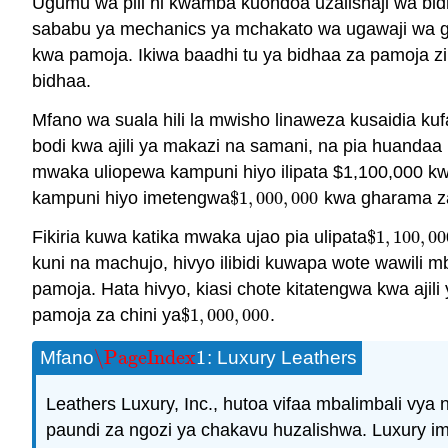
Ugumu wa pili ni kwamba kuondoa uzalishaji wa bi
sababu ya mechanics ya mchakato wa ugawaji wa gh
kwa pamoja. Ikiwa baadhi tu ya bidhaa za pamoja 
bidhaa.
Mfano wa suala hili la mwisho linaweza kusaidia k
bodi kwa ajili ya makazi na samani, na pia huanda
mwaka uliopewa kampuni hiyo ilipata $1,100,000 k
kampuni hiyo imetengwa
$
1
,
000
,
000
kwa gharama za 
$
1
,
000
,
000
Fikiria kuwa katika mwaka ujao pia ulipata
$
1
,
100
,
00
$
1
,
100
,
00
kuni na machujo, hivyo ilibidi kuwapa wote wawili m
pamoja. Hata hivyo, kiasi chote kitatengwa kwa aji
pamoja za chini ya
$
1
,
000
,
000
.
$
1
,
000
,
000
\PageIndex
1
Mfano
: Luxury Leathers
\PageIndex
1
Leathers Luxury, Inc., hutoa vifaa mbalimbali vya
paundi za ngozi ya chakavu huzalishwa. Luxury 