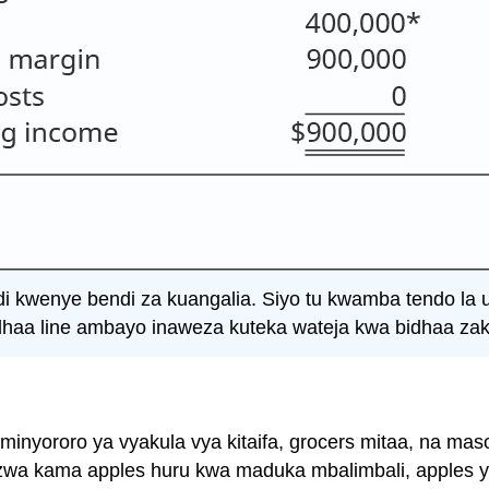
i kwenye bendi za kuangalia. Siyo tu kwamba tendo la u
dhaa line ambayo inaweza kuteka wateja kwa bidhaa zak
minyororo ya vyakula vya kitaifa, grocers mitaa, na ma
wa kama apples huru kwa maduka mbalimbali, apples 