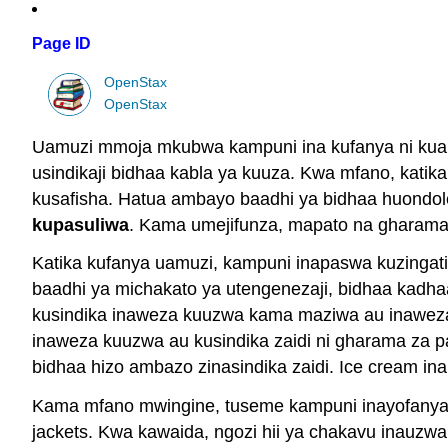
Page ID
OpenStax
OpenStax
Uamuzi mmoja mkubwa kampuni ina kufanya ni kua
usindikaji bidhaa kabla ya kuuza. Kwa mfano, kati
kusafisha. Hatua ambayo baadhi ya bidhaa huondol
kupasuliwa
. Kama umejifunza, mapato na gharama
Katika kufanya uamuzi, kampuni inapaswa kuzinga
baadhi ya michakato ya utengenezaji, bidhaa kadh
kusindika inaweza kuuzwa kama maziwa au inaweza k
inaweza kuuzwa au kusindika zaidi ni gharama za p
bidhaa hizo ambazo zinasindika zaidi. Ice cream i
Kama mfano mwingine, tuseme kampuni inayofanya j
jackets. Kwa kawaida, ngozi hii ya chakavu inauzwa