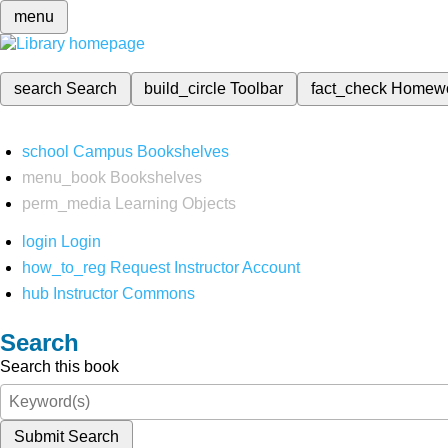
menu
search
Search
build_circle
Toolbar
fact_check
Homew
school
Campus Bookshelves
menu_book
Bookshelves
perm_media
Learning Objects
login
Login
how_to_reg
Request Instructor Account
hub
Instructor Commons
Search
Search this book
Submit Search