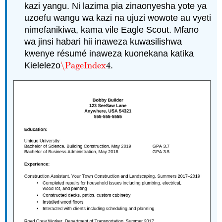
kazi yangu. Ni lazima pia zinaonyesha yote ya
uzoefu wangu wa kazi na ujuzi wowote au vyeti
nimefanikiwa, kama vile Eagle Scout. Mfano
wa jinsi habari hii inaweza kuwasilishwa
kwenye résumé inaweza kuonekana katika
Kielelezo
\PageIndex
4
.
\PageIndex
4