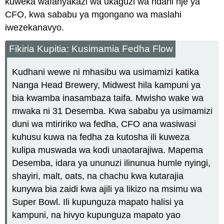
kuweka wafanyakazi wa ukaguzi wa ndani nje ya
CFO, kwa sababu ya mgongano wa maslahi
iwezekanavyo.
Fikiria Kupitia: Kusimamia Fedha Flow
Kudhani wewe ni mhasibu wa usimamizi katika
Nanga Head Brewery, Midwest hila kampuni ya
bia kwamba inasambaza taifa. Mwisho wake wa
mwaka ni 31 Desemba. Kwa sababu ya usimamizi
duni wa mtiririko wa fedha, CFO ana wasiwasi
kuhusu kuwa na fedha za kutosha ili kuweza
kulipa muswada wa kodi unaotarajiwa. Mapema
Desemba, idara ya ununuzi ilinunua humle nyingi,
shayiri, malt, oats, na chachu kwa kutarajia
kunywa bia zaidi kwa ajili ya likizo na msimu wa
Super Bowl. Ili kupunguza mapato halisi ya
kampuni, na hivyo kupunguza mapato yao