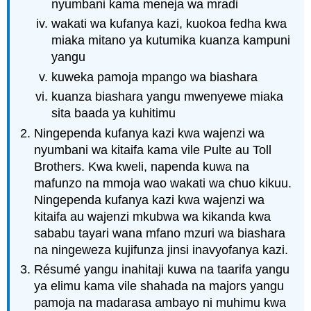
nyumbani kama meneja wa mradi
wakati wa kufanya kazi, kuokoa fedha kwa
miaka mitano ya kutumika kuanza kampuni
yangu
kuweka pamoja mpango wa biashara
kuanza biashara yangu mwenyewe miaka
sita baada ya kuhitimu
Ningependa kufanya kazi kwa wajenzi wa
nyumbani wa kitaifa kama vile Pulte au Toll
Brothers. Kwa kweli, napenda kuwa na
mafunzo na mmoja wao wakati wa chuo kikuu.
Ningependa kufanya kazi kwa wajenzi wa
kitaifa au wajenzi mkubwa wa kikanda kwa
sababu tayari wana mfano mzuri wa biashara
na ningeweza kujifunza jinsi inavyofanya kazi.
Résumé yangu inahitaji kuwa na taarifa yangu
ya elimu kama vile shahada na majors yangu
pamoja na madarasa ambayo ni muhimu kwa