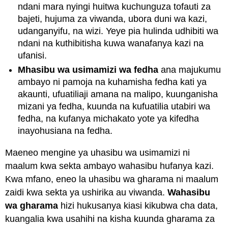
ndani mara nyingi huitwa kuchunguza tofauti za
bajeti, hujuma za viwanda, ubora duni wa kazi,
udanganyifu, na wizi. Yeye pia hulinda udhibiti wa
ndani na kuthibitisha kuwa wanafanya kazi na
ufanisi.
Mhasibu wa usimamizi wa fedha
ana majukumu
ambayo ni pamoja na kuhamisha fedha kati ya
akaunti, ufuatiliaji amana na malipo, kuunganisha
mizani ya fedha, kuunda na kufuatilia utabiri wa
fedha, na kufanya michakato yote ya kifedha
inayohusiana na fedha.
Maeneo mengine ya uhasibu wa usimamizi ni
maalum kwa sekta ambayo wahasibu hufanya kazi.
Kwa mfano, eneo la uhasibu wa gharama ni maalum
zaidi kwa sekta ya ushirika au viwanda.
Wahasibu
wa gharama
hizi hukusanya kiasi kikubwa cha data,
kuangalia kwa usahihi na kisha kuunda gharama za