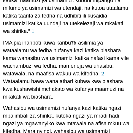
katika maamuzi ya usimamizi, kubuni mipango na
mifumo ya usimamizi wa utendaji, na kutoa utaalamu
katika taarifa za fedha na udhibiti ili kusaidia
usimamizi katika uundaji na utekelezaji wa mkakati
wa shirika.”
1
IMA pia inaripoti kuwa karibu
75
asilimia ya
75
wataalamu wa fedha hufanya kazi katika biashara
kama wahasibu wa usimamizi katika nafasi kama vile
wachambuzi wa fedha, mameneja wa uhasibu,
watawala, na maafisa wakuu wa kifedha.
2
Wataalamu hawa wana athari kubwa kwa biashara
kwa kushawishi mchakato wa kufanya maamuzi na
mkakati wa biashara.
Wahasibu wa usimamizi hufanya kazi katika ngazi
mbalimbali za shirika, kutoka ngazi ya mradi hadi
ngazi ya mgawanyiko kwa mtawala na afisa mkuu wa
kifedha. Mara nyingi, wahasibu wa usimamizi