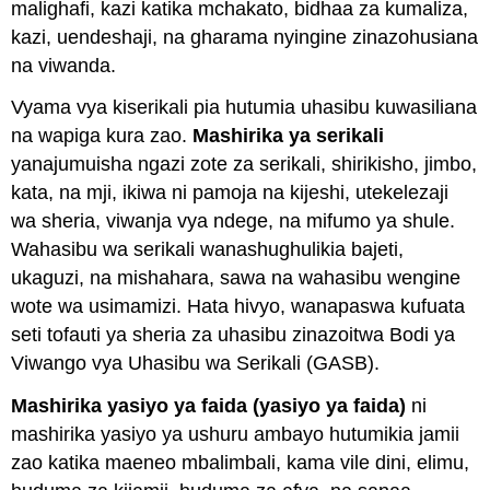
malighafi, kazi katika mchakato, bidhaa za kumaliza,
kazi, uendeshaji, na gharama nyingine zinazohusiana
na viwanda.
Vyama vya kiserikali pia hutumia uhasibu kuwasiliana
na wapiga kura zao.
Mashirika ya serikali
yanajumuisha ngazi zote za serikali, shirikisho, jimbo,
kata, na mji, ikiwa ni pamoja na kijeshi, utekelezaji
wa sheria, viwanja vya ndege, na mifumo ya shule.
Wahasibu wa serikali wanashughulikia bajeti,
ukaguzi, na mishahara, sawa na wahasibu wengine
wote wa usimamizi. Hata hivyo, wanapaswa kufuata
seti tofauti ya sheria za uhasibu zinazoitwa Bodi ya
Viwango vya Uhasibu wa Serikali (GASB).
Mashirika yasiyo ya faida (yasiyo ya faida)
ni
mashirika yasiyo ya ushuru ambayo hutumikia jamii
zao katika maeneo mbalimbali, kama vile dini, elimu,