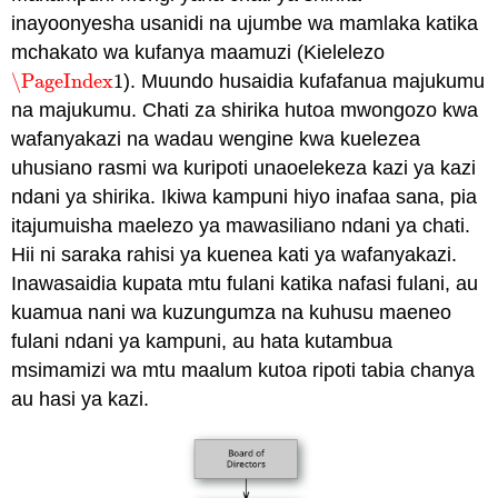
inayoonyesha usanidi na ujumbe wa mamlaka katika
mchakato wa kufanya maamuzi (Kielelezo
\PageIndex
1
). Muundo husaidia kufafanua majukumu
\PageIndex
1
na majukumu. Chati za shirika hutoa mwongozo kwa
wafanyakazi na wadau wengine kwa kuelezea
uhusiano rasmi wa kuripoti unaoelekeza kazi ya kazi
ndani ya shirika. Ikiwa kampuni hiyo inafaa sana, pia
itajumuisha maelezo ya mawasiliano ndani ya chati.
Hii ni saraka rahisi ya kuenea kati ya wafanyakazi.
Inawasaidia kupata mtu fulani katika nafasi fulani, au
kuamua nani wa kuzungumza na kuhusu maeneo
fulani ndani ya kampuni, au hata kutambua
msimamizi wa mtu maalum kutoa ripoti tabia chanya
au hasi ya kazi.