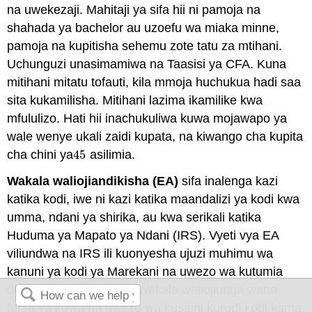
na uwekezaji. Mahitaji ya sifa hii ni pamoja na
shahada ya bachelor au uzoefu wa miaka minne,
pamoja na kupitisha sehemu zote tatu za mtihani.
Uchunguzi unasimamiwa na Taasisi ya CFA. Kuna
mitihani mitatu tofauti, kila mmoja huchukua hadi saa
sita kukamilisha. Mitihani lazima ikamilike kwa
mfululizo. Hati hii inachukuliwa kuwa mojawapo ya
wale wenye ukali zaidi kupata, na kiwango cha kupita
cha chini ya
45
asilimia.
45
Wakala waliojiandikisha (EA)
sifa inalenga kazi
katika kodi, iwe ni kazi katika maandalizi ya kodi kwa
umma, ndani ya shirika, au kwa serikali katika
Huduma ya Mapato ya Ndani (IRS). Vyeti vya EA
viliundwa na IRS ili kuonyesha ujuzi muhimu wa
kanuni ya kodi ya Marekani na uwezo wa kutumia
dhana za msimbo huo. Wakala waliojiunga wana
fursa ya kuwa na uwezo wa kusaini kurudi kodi kama