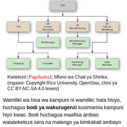
\PageIndex
1
Kielelezo
: Mfano wa Chati ya Shirika.
\PageIndex
1
(mgawo: Copyright Rice University, OpenStax, chini ya
CC BY-NC-SA 4.0 leseni)
Wamiliki wa hisa wa kampuni ni wamiliki; hata hivyo,
huchagua
bodi ya wakurugenzi
kusimamia kampuni
hiyo kwao. Bodi huchagua maafisa ambao
watatekeleza sera na malengo ya kimkakati ambayo