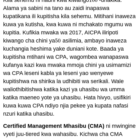
100
100
Alama ya sabini na tano au zaidi inapaswa
kupatikana ili kupitisha kila sehemu. Mitihani inaweza
kuwa ya kutisha, kwa kuwa ni mchakato mgumu wa
kupitia. Kufikia mwaka wa 2017, AICPA iliripoti
kiwango cha chini ya
50
asilimia, ambayo inaweza
50
kuchangia heshima yake duniani kote. Baada ya
kupitisha mtihani wa CPA, wagombea wanapaswa
kufanya kazi kwa mwaka mmoja chini ya usimamizi
wa CPA leseni kabla ya leseni yao wenyewe
kupitishwa na shirika la udhibiti wa serikali. Wale
waliothibitishwa katika kazi ya uhasibu wa umma
katika maeneo yote ya uhasibu. Hata hivyo, usifikiri
kuwa kuwa CPA ndiyo njia pekee ya kupata nafasi
nzuri katika uhasibu.
Certified Management Mhasibu (CMA)
ni mwingine
vyeti juu-tiered kwa wahasibu. Kichwa cha CMA