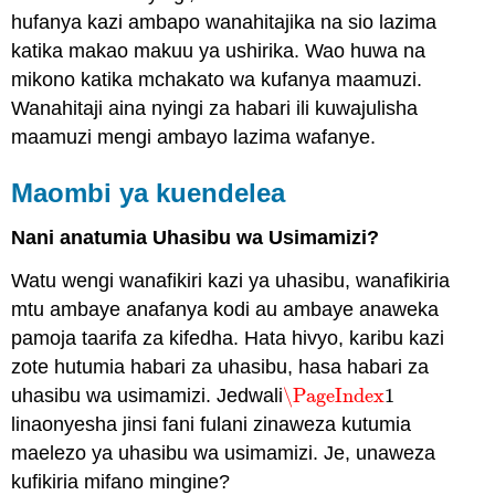
hufanya kazi ambapo wanahitajika na sio lazima
katika makao makuu ya ushirika. Wao huwa na
mikono katika mchakato wa kufanya maamuzi.
Wanahitaji aina nyingi za habari ili kuwajulisha
maamuzi mengi ambayo lazima wafanye.
Maombi ya kuendelea
Nani anatumia Uhasibu wa Usimamizi?
Watu wengi wanafikiri kazi ya uhasibu, wanafikiria
mtu ambaye anafanya kodi au ambaye anaweka
pamoja taarifa za kifedha. Hata hivyo, karibu kazi
zote hutumia habari za uhasibu, hasa habari za
uhasibu wa usimamizi. Jedwali
\PageIndex
1
\PageIndex
1
linaonyesha jinsi fani fulani zinaweza kutumia
maelezo ya uhasibu wa usimamizi. Je, unaweza
kufikiria mifano mingine?