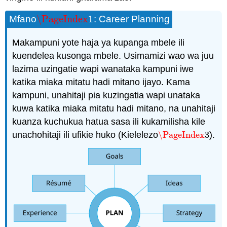
\PageIndex
1
Mfano
: Career Planning
\PageIndex
1
Makampuni yote haja ya kupanga mbele ili
kuendelea kusonga mbele. Usimamizi wao wa juu
lazima uzingatie wapi wanataka kampuni iwe
katika miaka mitatu hadi mitano ijayo. Kama
kampuni, unahitaji pia kuzingatia wapi unataka
kuwa katika miaka mitatu hadi mitano, na unahitaji
kuanza kuchukua hatua sasa ili kukamilisha kile
unachohitaji ili ufikie huko (Kielelezo
\PageIndex
3
).
\PageIndex
3