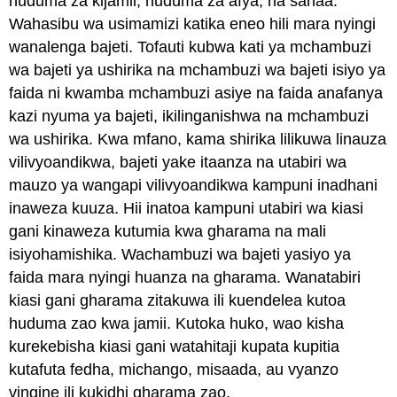
huduma za kijamii, huduma za afya, na sanaa.
Wahasibu wa usimamizi katika eneo hili mara nyingi
wanalenga bajeti. Tofauti kubwa kati ya mchambuzi
wa bajeti ya ushirika na mchambuzi wa bajeti isiyo ya
faida ni kwamba mchambuzi asiye na faida anafanya
kazi nyuma ya bajeti, ikilinganishwa na mchambuzi
wa ushirika. Kwa mfano, kama shirika lilikuwa linauza
vilivyoandikwa, bajeti yake itaanza na utabiri wa
mauzo ya wangapi vilivyoandikwa kampuni inadhani
inaweza kuuza. Hii inatoa kampuni utabiri wa kiasi
gani kinaweza kutumia kwa gharama na mali
isiyohamishika. Wachambuzi wa bajeti yasiyo ya
faida mara nyingi huanza na gharama. Wanatabiri
kiasi gani gharama zitakuwa ili kuendelea kutoa
huduma zao kwa jamii. Kutoka huko, wao kisha
kurekebisha kiasi gani watahitaji kupata kupitia
kutafuta fedha, michango, misaada, au vyanzo
vingine ili kukidhi gharama zao.