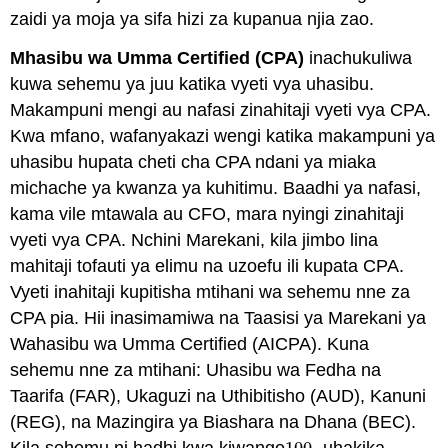
zaidi ya moja ya sifa hizi za kupanua njia zao.
Mhasibu wa Umma Certified (CPA)
inachukuliwa
kuwa sehemu ya juu katika vyeti vya uhasibu.
Makampuni mengi au nafasi zinahitaji vyeti vya CPA.
Kwa mfano, wafanyakazi wengi katika makampuni ya
uhasibu hupata cheti cha CPA ndani ya miaka
michache ya kwanza ya kuhitimu. Baadhi ya nafasi,
kama vile mtawala au CFO, mara nyingi zinahitaji
vyeti vya CPA. Nchini Marekani, kila jimbo lina
mahitaji tofauti ya elimu na uzoefu ili kupata CPA.
Vyeti inahitaji kupitisha mtihani wa sehemu nne za
CPA pia. Hii inasimamiwa na Taasisi ya Marekani ya
Wahasibu wa Umma Certified (AICPA). Kuna
sehemu nne za mtihani: Uhasibu wa Fedha na
Taarifa (FAR), Ukaguzi na Uthibitisho (AUD), Kanuni
(REG), na Mazingira ya Biashara na Dhana (BEC).
Kila sehemu ni hadhi kwa kiwango
-uhakika.