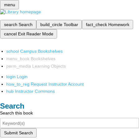
menu
search
Search
build_circle
Toolbar
fact_check
Homework
cancel
Exit Reader Mode
school
Campus Bookshelves
menu_book
Bookshelves
perm_media
Learning Objects
login
Login
how_to_reg
Request Instructor Account
hub
Instructor Commons
Search
Search this book
Submit Search