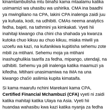
kinamtambulisha mtu binafsi kama mtaalamu katika
usimamizi wa uhasibu wa ushirika. CMA ina baadhi
ya mwingiliano na CPA, lakini CPA inalenga zaidi juu
ya kufuata, kodi, na udhibiti. CMAs neema analytics
fedha, bajeti, na tathmini ya kimkakati. Vyeti hii
inahitaji kiwango cha chini cha shahada ya kwanza
kutoka chuo kikuu au chuo kikuu, miaka miwili ya
uzoefu wa kazi, na kufanikiwa kupitisha sehemu zote
mbili za mtihani. Sehemu moja ya mtihani
inashughulikia taarifa za fedha, mipango, utendaji, na
udhibiti. Sehemu ya pili inalenga katika maamuzi ya
kifedha. Mtihani unasimamiwa na IMA na una
kiwango cha
50
asilimia kupita kimataifa.
50
Si kama maarufu nchini Marekani kama CPA,
Certified Financial Mchambuzi (CFA)
vyeti ni zaidi
katika mahitaji katika Ulaya na Asia. Vyeti hii
huandaa wahasibu kwa kazi katika nyanja za fedha