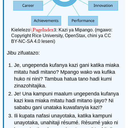
\PageIndex
3
Kielelezo
: Kazi ya Mipango. (mgawo:
\PageIndex
3
Copyright Rice University, OpenStax, chini ya CC
BY-NC-SA 4.0 leseni)
Jibu zifuatazo:
Je, ungependa kufanya kazi gani katika miaka
mitatu hadi mitano? Mpango wako wa kufika
huko ni nini? Tambua hatua tano hadi kumi
zinazohitajika.
Je! Una kampuni maalum ungependa kufanya
kazi kwa miaka mitatu hadi mitano ijayo? Ni
sababu gani unataka kuwafanyia kazi?
Ili kupata nafasi unayotaka, katika kampuni
unayotaka, unahitaji résumé. Résumé yako ni