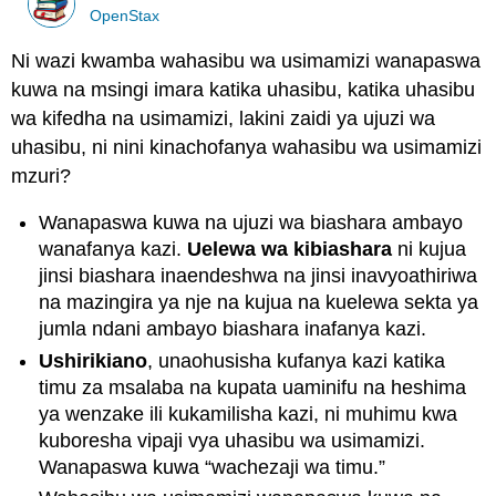
OpenStax
Ni wazi kwamba wahasibu wa usimamizi wanapaswa
kuwa na msingi imara katika uhasibu, katika uhasibu
wa kifedha na usimamizi, lakini zaidi ya ujuzi wa
uhasibu, ni nini kinachofanya wahasibu wa usimamizi
mzuri?
Wanapaswa kuwa na ujuzi wa biashara ambayo
wanafanya kazi.
Uelewa wa kibiashara
ni kujua
jinsi biashara inaendeshwa na jinsi inavyoathiriwa
na mazingira ya nje na kujua na kuelewa sekta ya
jumla ndani ambayo biashara inafanya kazi.
Ushirikiano
, unaohusisha kufanya kazi katika
timu za msalaba na kupata uaminifu na heshima
ya wenzake ili kukamilisha kazi, ni muhimu kwa
kuboresha vipaji vya uhasibu wa usimamizi.
Wanapaswa kuwa “wachezaji wa timu.”