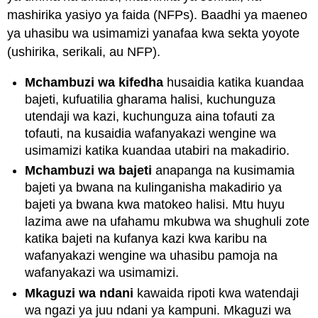
mashirika yasiyo ya faida (NFPs). Baadhi ya maeneo
ya uhasibu wa usimamizi yanafaa kwa sekta yoyote
(ushirika, serikali, au NFP).
Mchambuzi wa kifedha
husaidia katika kuandaa
bajeti, kufuatilia gharama halisi, kuchunguza
utendaji wa kazi, kuchunguza aina tofauti za
tofauti, na kusaidia wafanyakazi wengine wa
usimamizi katika kuandaa utabiri na makadirio.
Mchambuzi wa bajeti
anapanga na kusimamia
bajeti ya bwana na kulinganisha makadirio ya
bajeti ya bwana kwa matokeo halisi. Mtu huyu
lazima awe na ufahamu mkubwa wa shughuli zote
katika bajeti na kufanya kazi kwa karibu na
wafanyakazi wengine wa uhasibu pamoja na
wafanyakazi wa usimamizi.
Mkaguzi wa ndani
kawaida ripoti kwa watendaji
wa ngazi ya juu ndani ya kampuni. Mkaguzi wa