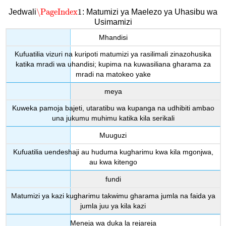
\PageIndex
1
Jedwali
: Matumizi ya Maelezo ya Uhasibu wa
\PageIndex
1
Usimamizi
Mhandisi
Kufuatilia vizuri na kuripoti matumizi ya rasilimali zinazohusika
katika mradi wa uhandisi; kupima na kuwasiliana gharama za
mradi na matokeo yake
meya
Kuweka pamoja bajeti, utaratibu wa kupanga na udhibiti ambao
una jukumu muhimu katika kila serikali
Muuguzi
Kufuatilia uendeshaji au huduma kugharimu kwa kila mgonjwa,
au kwa kitengo
fundi
Matumizi ya kazi kugharimu takwimu gharama jumla na faida ya
jumla juu ya kila kazi
Meneja wa duka la rejareja