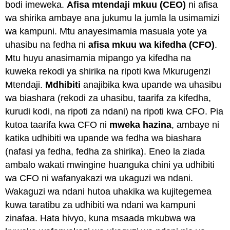
bodi imeweka.
Afisa mtendaji mkuu (CEO)
ni afisa
wa shirika ambaye ana jukumu la jumla la usimamizi
wa kampuni. Mtu anayesimamia masuala yote ya
uhasibu na fedha ni
afisa mkuu wa kifedha (CFO)
.
Mtu huyu anasimamia mipango ya kifedha na
kuweka rekodi ya shirika na ripoti kwa Mkurugenzi
Mtendaji.
Mdhibiti
anajibika kwa upande wa uhasibu
wa biashara (rekodi za uhasibu, taarifa za kifedha,
kurudi kodi, na ripoti za ndani) na ripoti kwa CFO. Pia
kutoa taarifa kwa CFO ni
mweka hazina
, ambaye ni
katika udhibiti wa upande wa fedha wa biashara
(nafasi ya fedha, fedha za shirika). Eneo la ziada
ambalo wakati mwingine huanguka chini ya udhibiti
wa CFO ni wafanyakazi wa ukaguzi wa ndani.
Wakaguzi wa ndani hutoa uhakika wa kujitegemea
kuwa taratibu za udhibiti wa ndani wa kampuni
zinafaa. Hata hivyo, kuna msaada mkubwa wa