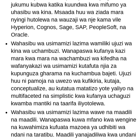
jukumu kubwa katika kuundwa kwa mifumo ya
uhasibu wa kina. Msaada huu wa ziada mara
nyingi hutolewa na wauzaji wa nje kama vile
Hyperion, Cognos, Sage, SAP, PeopleSoft, na
Oracle.
Wahasibu wa usimamizi lazima wamiliki ujuzi wa
kina wa uchambuzi. Wanapaswa kufanya kazi
mara kwa mara na wachambuzi wa kifedha na
wafanyakazi wa usimamizi kutafuta njia za
kupunguza gharama na kuchambua bajeti. Ujuzi
huu ni pamoja na uwezo wa kufikiria, kutaja,
conceptualize, au kutatua matatizo yote yaliyo na
multifaceted na simplistic kwa kufanya uchaguzi
kwamba mantiki na taarifa iliyotolewa.
Wahasibu wa usimamizi lazima wawe na maadili
na maadili. Wanapaswa kuwa mfano kwa wengine
na kuwahimiza kufuata mazoea ya udhibiti wa
ndani na taratibu. Maadili yanajadiliwa kwa undani