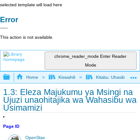
selected template will load here
Error
This action is not available.
chrome_reader_mode
Enter Reader
Mode
Expand/collapse global hierarchy
Home
Kiswahili
Kitabu: Uhasibu wa U
1.3: Eleza Majukumu ya Msingi na
Ujuzi unaohitajika wa Wahasibu wa
Usimamizi
Page ID
OpenStax