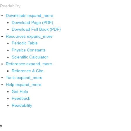
Readability
Downloads
expand_more
Download Page (PDF)
Download Full Book (PDF)
Resources
expand_more
Periodic Table
Physics Constants
Scientific Calculator
Reference
expand_more
Reference & Cite
Tools
expand_more
Help
expand_more
Get Help
Feedback
Readability
x