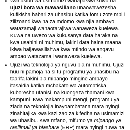
Wahasibu wa usimamizi wanapaswa kuwa na
ujuzi bora wa mawasiliano
unaowawezesha
kufikisha habari za uhasibu katika fomu zote mbili
zilizoandikwa na za mdomo kwa njia ambayo
watazamaji wanaotarajiwa wanaweza kuelewa.
Kuwa na uwezo wa kukusanya data haraka na
kwa usahihi ni muhimu, lakini data haina maana
ikiwa haijawasilishwa kwa mtindo wa angavu
ambao watazamaji wanaweza kuelewa.
Ujuzi wa teknolojia ya nguvu pia ni muhimu. Ujuzi
huu ni pamoja na si tu programu ya uhasibu na
taarifa lakini pia mipango mingine ambayo
itasaidia katika mchakato wa automatiska,
kuboresha ufanisi, na kuongeza thamani kwa
kampuni. Kwa makampuni mengi, programu ya
ziada na teknolojia inayoambatana mara nyingi
zinahitajika kwa kazi zao za kifedha na usimamizi
wa uhasibu. Kwa mfano, mifumo ya
mipango ya
rasilimali ya biashara
(ERP) mara nyingi huwa na