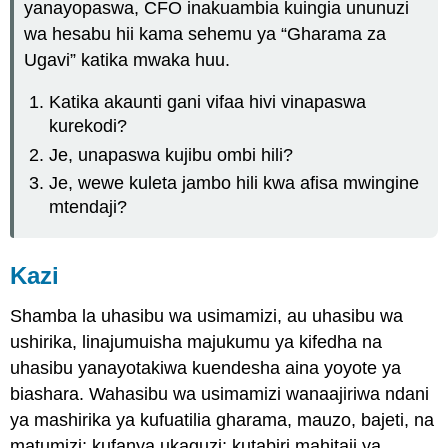
yanayopaswa, CFO inakuambia kuingia ununuzi
wa hesabu hii kama sehemu ya “Gharama za
Ugavi” katika mwaka huu.
Katika akaunti gani vifaa hivi vinapaswa
kurekodi?
Je, unapaswa kujibu ombi hili?
Je, wewe kuleta jambo hili kwa afisa mwingine
mtendaji?
Kazi
Shamba la uhasibu wa usimamizi, au uhasibu wa
ushirika, linajumuisha majukumu ya kifedha na
uhasibu yanayotakiwa kuendesha aina yoyote ya
biashara. Wahasibu wa usimamizi wanaajiriwa ndani
ya mashirika ya kufuatilia gharama, mauzo, bajeti, na
matumizi; kufanya ukaguzi; kutabiri mahitaji ya