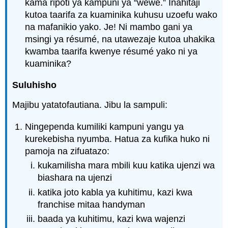
kama ripoti ya kampuni ya “wewe.” Inahitaji
kutoa taarifa za kuaminika kuhusu uzoefu wako
na mafanikio yako. Je! Ni mambo gani ya
msingi ya résumé, na utawezaje kutoa uhakika
kwamba taarifa kwenye résumé yako ni ya
kuaminika?
Suluhisho
Majibu yatatofautiana. Jibu la sampuli:
Ningependa kumiliki kampuni yangu ya
kurekebisha nyumba. Hatua za kufika huko ni
pamoja na zifuatazo:
kukamilisha mara mbili kuu katika ujenzi wa
biashara na ujenzi
katika joto kabla ya kuhitimu, kazi kwa
franchise mitaa handyman
baada ya kuhitimu, kazi kwa wajenzi