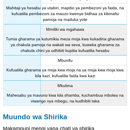
Mahitaji ya hesabu ya utabiri, mapitio ya pembezoni ya faida, na
kufuatilia pembezoni za mauzo kwenye bidhaa za kibinafsi
pamoja na maduka yote
Mmiliki wa mgahawa
Tumia gharama ya kutumikia meza moja kwa kukadiria gharama
ya chakula pamoja na wakati wa seva, kuweka gharama za
chakula chini ya udhibiti kupitia kufuatilia hesabu
Mbunifu
Kufuatilia gharama ya moja kwa moja na ya moja kwa moja kwa
kila kazi; kufuatilia faida kwa kazi
Mkulima
Mahesabu ya mavuno kwa kila shamba, kuchambua mbolea na
viwango vya mbegu, na kudhibiti taka
Muundo wa Shirika
Makampuni mengi yana chati ya shirika