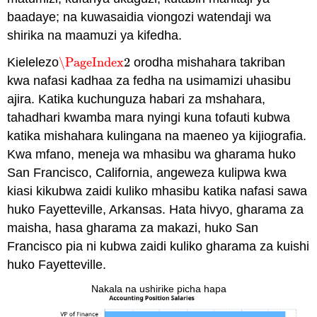
baadaye; na kuwasaidia viongozi watendaji wa
shirika na maamuzi ya kifedha.
Kielelezo
\PageIndex
2
orodha mishahara takriban
\PageIndex
2
kwa nafasi kadhaa za fedha na usimamizi uhasibu
ajira. Katika kuchunguza habari za mshahara,
tahadhari kwamba mara nyingi kuna tofauti kubwa
katika mishahara kulingana na maeneo ya kijiografia.
Kwa mfano, meneja wa mhasibu wa gharama huko
San Francisco, California, angeweza kulipwa kwa
kiasi kikubwa zaidi kuliko mhasibu katika nafasi sawa
huko Fayetteville, Arkansas. Hata hivyo, gharama za
maisha, hasa gharama za makazi, huko San
Francisco pia ni kubwa zaidi kuliko gharama za kuishi
huko Fayetteville.
Nakala na ushirike picha hapa