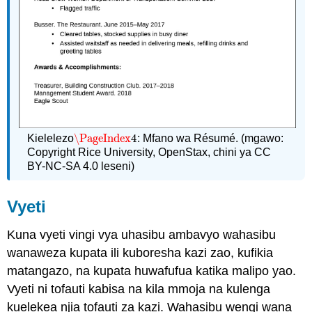
\PageIndex
4
Kielelezo
: Mfano wa Résumé. (mgawo:
\PageIndex
4
Copyright Rice University, OpenStax, chini ya CC
BY-NC-SA 4.0 leseni)
Vyeti
Kuna vyeti vingi vya uhasibu ambavyo wahasibu
wanaweza kupata ili kuboresha kazi zao, kufikia
matangazo, na kupata huwafufua katika malipo yao.
Vyeti ni tofauti kabisa na kila mmoja na kulenga
kuelekea njia tofauti za kazi. Wahasibu wengi wana