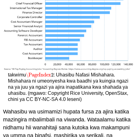
\PageIndex
2
takwimu
: Uhasibu Nafasi Mishahara.
\PageIndex
2
Mishahara ni umeonyesha kwa baadhi ya kuingia ngazi
na ya juu ya ngazi ya ajira inapatikana kwa shahada ya
uhasibu. (mgawo: Copyright Rice University, OpenStax,
chini ya CC BY-NC-SA 4.0 leseni)
Wahasibu wa usimamizi hupata fursa za ajira katika
mazingira mbalimbali na viwanda. Wataalamu katika
nidhamu hii wanahitaji sana kutoka kwa makampuni
ya umma na binafsi, mashirika ya serikali, na