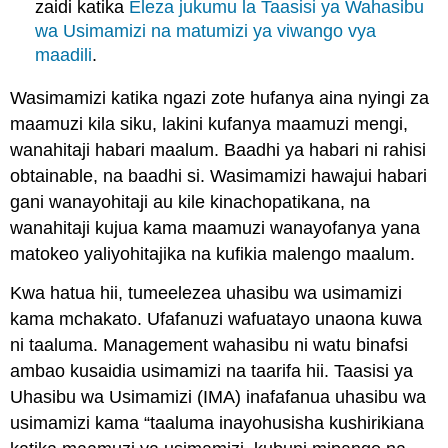
zaidi katika
Eleza jukumu la Taasisi ya Wahasibu
wa Usimamizi na matumizi ya viwango vya
maadili
.
Wasimamizi katika ngazi zote hufanya aina nyingi za
maamuzi kila siku, lakini kufanya maamuzi mengi,
wanahitaji habari maalum. Baadhi ya habari ni rahisi
obtainable, na baadhi si. Wasimamizi hawajui habari
gani wanayohitaji au kile kinachopatikana, na
wanahitaji kujua kama maamuzi wanayofanya yana
matokeo yaliyohitajika na kufikia malengo maalum.
Kwa hatua hii, tumeelezea uhasibu wa usimamizi
kama mchakato. Ufafanuzi wafuatayo unaona kuwa
ni taaluma. Management wahasibu ni watu binafsi
ambao kusaidia usimamizi na taarifa hii. Taasisi ya
Uhasibu wa Usimamizi (IMA) inafafanua uhasibu wa
usimamizi kama “taaluma inayohusisha kushirikiana